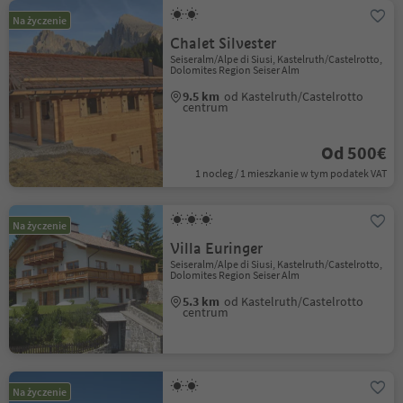
Na życzenie
Chalet Silvester
Seiseralm/Alpe di Siusi, Kastelruth/Castelrotto,
Dolomites Region Seiser Alm
9.5 km
od Kastelruth/Castelrotto
centrum
Od 500€
1 nocleg / 1 mieszkanie w tym podatek VAT
Na życzenie
Villa Euringer
Seiseralm/Alpe di Siusi, Kastelruth/Castelrotto,
Dolomites Region Seiser Alm
5.3 km
od Kastelruth/Castelrotto
centrum
Na życzenie