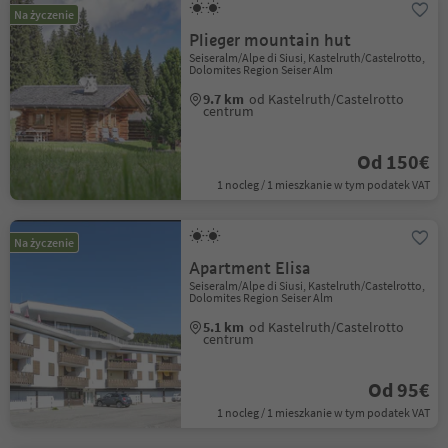
Na życzenie
Plieger mountain hut
Seiseralm/Alpe di Siusi, Kastelruth/Castelrotto,
Dolomites Region Seiser Alm
9.7 km
od Kastelruth/Castelrotto
centrum
Od 150€
1 nocleg / 1 mieszkanie w tym podatek VAT
Na życzenie
Apartment Elisa
Seiseralm/Alpe di Siusi, Kastelruth/Castelrotto,
Dolomites Region Seiser Alm
5.1 km
od Kastelruth/Castelrotto
centrum
Od 95€
1 nocleg / 1 mieszkanie w tym podatek VAT