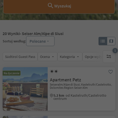
Wyszukaj
20
Wyniki
- Seiser Alm/Alpe di Siusi
Polecane
Sortuj według:
1
Südtirol Guest Pass
Ocena
Kategoria
Opcje wyżywienia
1 aktywn
Na życzenie
Apartment Petz
Seiseralm/Alpe di Siusi, Kastelruth/Castelrotto,
Dolomites Region Seiser Alm
5.2 km
od Kastelruth/Castelrotto
centrum