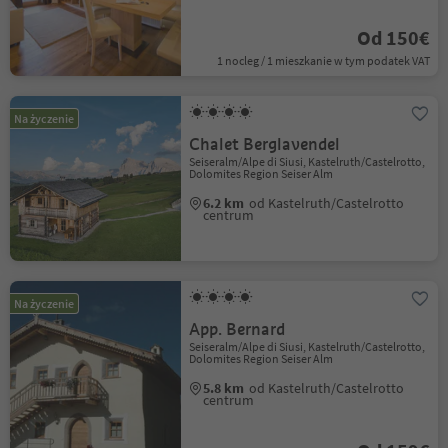
Od 150€
1 nocleg / 1 mieszkanie w tym podatek VAT
Na życzenie
Chalet Berglavendel
Seiseralm/Alpe di Siusi, Kastelruth/Castelrotto,
Dolomites Region Seiser Alm
6.2 km
od Kastelruth/Castelrotto
centrum
Na życzenie
App. Bernard
Seiseralm/Alpe di Siusi, Kastelruth/Castelrotto,
Dolomites Region Seiser Alm
5.8 km
od Kastelruth/Castelrotto
centrum