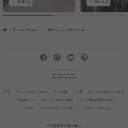
Odkryj
Odkryj
Zakwaterowanie
Noclegi w Seiser Alm
Język: Polski
FAQ
Dane kontaktowe
Naciśnij
MICE
Polityka prywatności
Regulamin
Stopka redakcyjna
Polityka plików cookie
O nas
Ułatwieniach dostępu
South Tyrol B2B
© 2026 IDM Südtirol