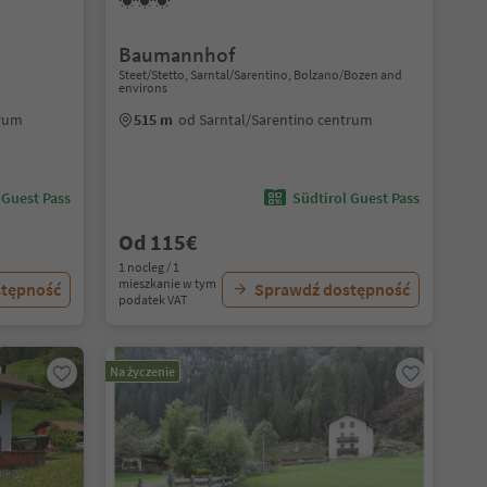
Baumannhof
Steet/Stetto, Sarntal/Sarentino, Bolzano/Bozen and
environs
trum
515 m
od Sarntal/Sarentino centrum
 Guest Pass
Südtirol Guest Pass
Od 115€
1 nocleg / 1
mieszkanie w tym
stępność
Sprawdź dostępność
podatek VAT
Na życzenie