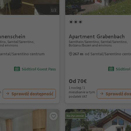
1/2
nnenschein
Apartment Grabenbach
ino, Sarntal/Sarentino,
Sarnthein/Sarentino, Sarntal/Sarentino,
nd environs
Bolzano/Bozen and environs
arntal/Sarentino centrum
267 m
od Sarntal/Sarentino cen
Südtirol Guest Pass
Südtirol
Od 70€
1 nocleg / 1
m
mieszkanie w tym
Sprawdź dostępność
Sprawdź do
podatek VAT
Na życzenie