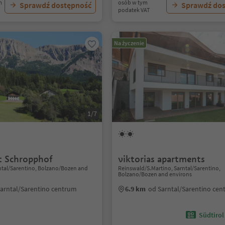
m
osób w tym
Sprawdź dostępność
Sprawdź do
podatek VAT
Na życzenie
1/7
 Schropphof
viktorias apartments
rntal/Sarentino, Bolzano/Bozen and
Reinswald/S.Martino, Sarntal/Sarentino,
Bolzano/Bozen and environs
arntal/Sarentino centrum
6.9 km
od Sarntal/Sarentino ce
Südtirol