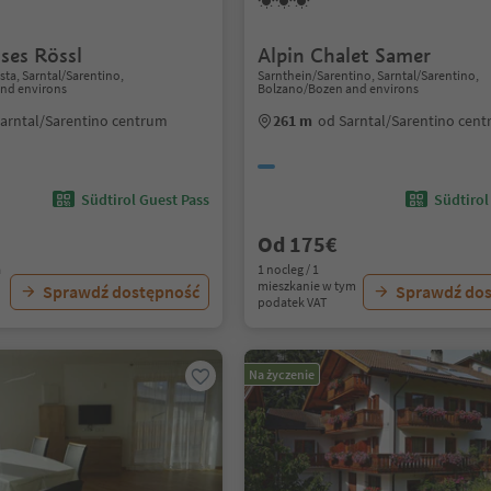
es Rössl
Alpin Chalet Samer
ta, Sarntal/Sarentino,
Sarnthein/Sarentino, Sarntal/Sarentino,
nd environs
Bolzano/Bozen and environs
arntal/Sarentino centrum
261 m
od Sarntal/Sarentino cen
Südtirol Guest Pass
Südtirol
Od 175€
a
1 nocleg / 1
mieszkanie w tym
Sprawdź dostępność
Sprawdź do
podatek VAT
Na życzenie