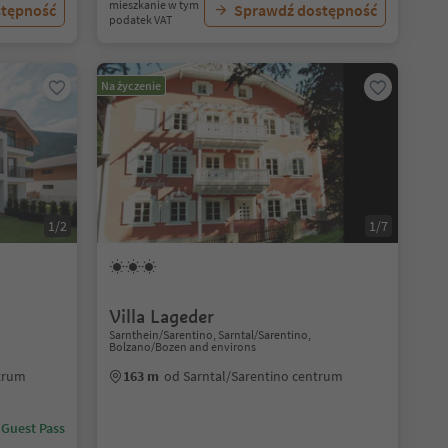
mieszkanie w tym
stępność
Sprawdź dostępność
podatek VAT
Na życzenie
1/2
1/7
Villa Lageder
Sarnthein/Sarentino, Sarntal/Sarentino,
Bolzano/Bozen and environs
ntrum
163 m
od Sarntal/Sarentino centrum
 Guest Pass