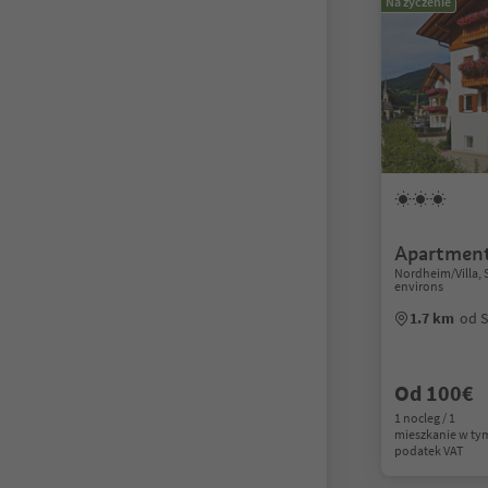
Na życzenie
Apartmen
Nordheim/Villa, 
environs
1.7 km
od S
Od 100€
1 nocleg / 1
mieszkanie w ty
podatek VAT