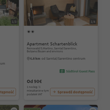
1/3
1/4
Apartment Schartenblick
Reinswald/S.Martino, Sarntal/Sarentino,
Bolzano/Bozen and environs
6.8 km
od Sarntal/Sarentino centrum
trum
Südtirol Guest Pass
Od 90€
1 nocleg / 1
mieszkanie w tym
stępność
Sprawdź dostępność
podatek VAT