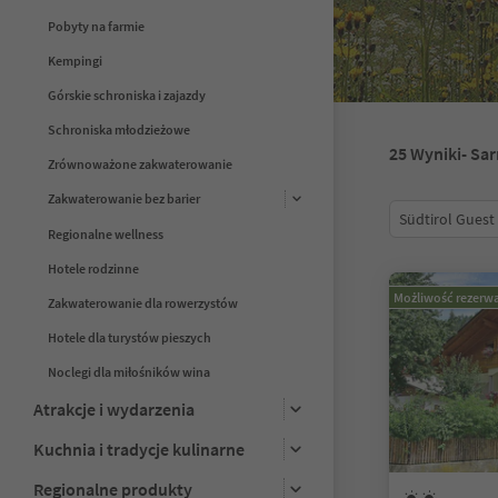
Pobyty na farmie
Kempingi
Górskie schroniska i zajazdy
Schroniska młodzieżowe
25
Wyniki
- Sa
Zrównoważone zakwaterowanie
Zakwaterowanie bez barier
Südtirol Guest
Regionalne wellness
Hotele rodzinne
Możliwość rezerwa
Zakwaterowanie dla rowerzystów
Hotele dla turystów pieszych
Noclegi dla miłośników wina
Atrakcje i wydarzenia
Kuchnia i tradycje kulinarne
Regionalne produkty