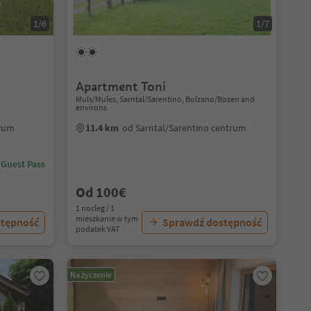
1/6
1/7
Apartment Toni
Muls/Mules, Sarntal/Sarentino, Bolzano/Bozen and
environs
trum
11.4 km
od Sarntal/Sarentino centrum
 Guest Pass
Od 100€
1 nocleg / 1
mieszkanie w tym
stępność
Sprawdź dostępność
podatek VAT
Na życzenie