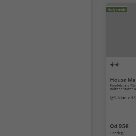
Na życzenie
House Mar
Kandelsberg/Camp
Bolzano/Bozen a
5.8 km
od S
Od 95€
1 nocleg / 1