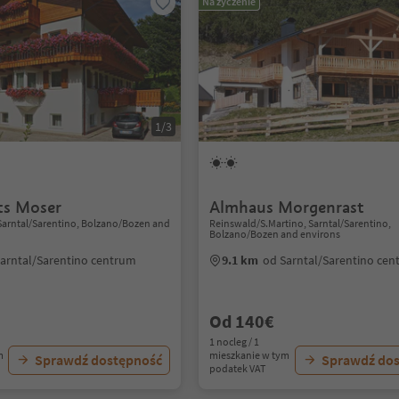
Na życzenie
1/3
ts Moser
Almhaus Morgenrast
Sarntal/Sarentino, Bolzano/Bozen and
Reinswald/S.Martino, Sarntal/Sarentino,
Bolzano/Bozen and environs
arntal/Sarentino centrum
9.1 km
od Sarntal/Sarentino ce
Od 140€
1 nocleg / 1
m
mieszkanie w tym
Sprawdź dostępność
Sprawdź do
podatek VAT