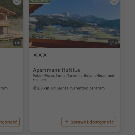
Na życzenie
1/6
1/16
Apartment HaNiLe
Putzen/Pozza, Sarntal/Sarentino, Bolzano/Bozen and
environs
ntrum
1.3 km
od Sarntal/Sarentino centrum
stępność
Sprawdź dostępność