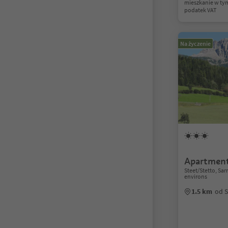
mieszkanie w ty
podatek VAT
Na życzenie
Apartment
Steet/Stetto, Sa
environs
1.5 km
od S