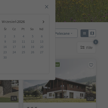
Wrzesień
Śr
Cz
Pt
So
Nd
Polecane
Sortuj według:
2
3
4
5
6
9
10
11
12
13
1
16
17
18
19
20
Filtr
akwaterowanie
1 aktywny filtr
23
24
25
26
27
30
Możliwość rezerwacji online
1/6
1/25