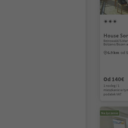
House So
Reinswald/S.Mart
Bolzano/Bozen a
6.9 km
od S
Od 140€
1 nocleg / 1
mieszkanie w ty
podatek VAT
Na życzenie