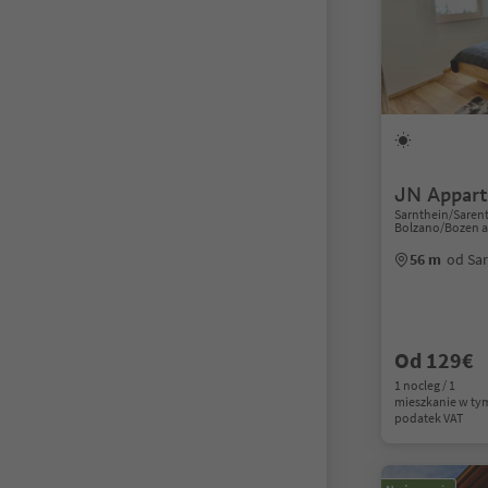
JN Appart
Sarnthein/Sarent
Bolzano/Bozen a
56 m
od Sa
Od 129€
1 nocleg / 1
mieszkanie w ty
podatek VAT