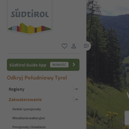
link menu
ulubione
link użytkownika
Südtirol Guide App
NOWOŚĆ
Odkryj Południowy Tyrol
Regiony
Zakwaterowanie
Hotele i pensjonaty
Mieszkania wakacyjne
Pensjonaty i śniadania