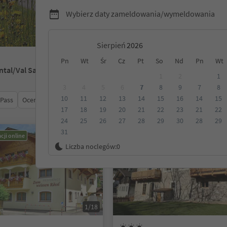
Wybierz daty zameldowania/wymeldowania
Sierpień
Pn
Wt
Śr
Cz
Pt
So
Nd
Pn
Wt
rntal/Val Sarentino
1
2
1
3
4
5
6
7
8
9
7
8
10
11
12
13
14
15
16
14
15
 Pass
Ocena
Kategoria
Opcje wyżywienia
Ekologiczne z
17
18
19
20
21
22
23
21
22
24
25
26
27
28
29
30
28
29
31
cji online
Możliwość rezerwacji online
Liczba noclegów:
0
1/18