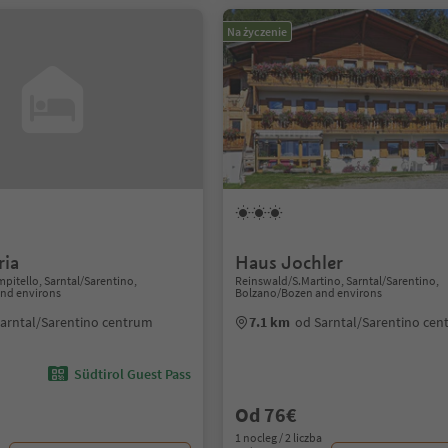
Na życzenie
ia
Haus Jochler
itello, Sarntal/Sarentino,
Reinswald/S.Martino, Sarntal/Sarentino,
nd environs
Bolzano/Bozen and environs
arntal/Sarentino centrum
7.1 km
od Sarntal/Sarentino ce
Südtirol Guest Pass
Od 76€
1 nocleg / 2 liczba