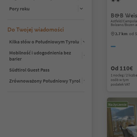
Pory roku
B&B Weiss
Astfeld/Campolas
Bolzano/Bozen a
Do Twojej wiadomości
2.7 km
od S
Kilka słów o Południowym Tyrolu
Mobilność i udogodnienia bez
barier
Od 110€
Südtirol Guest Pass
1 nocleg / 2 liczb
osób w tym
Zrównoważony Południowy Tyrol
podatek VAT
Na życzenie