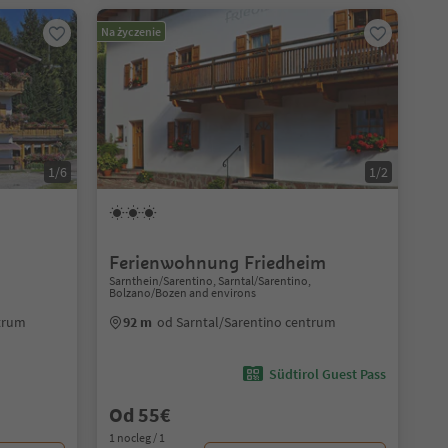
Na życzenie
1/6
1/2
Ferienwohnung Friedheim
Sarnthein/Sarentino, Sarntal/Sarentino,
Bolzano/Bozen and environs
ntrum
92 m
od Sarntal/Sarentino centrum
Südtirol Guest Pass
Od 55€
1 nocleg / 1