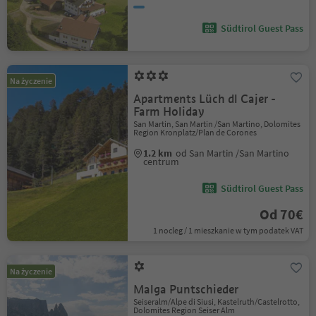
Südtirol Guest Pass
Na życzenie
Apartments Lüch dl Cajer -
Farm Holiday
San Martin, San Martin /San Martino, Dolomites
Region Kronplatz/Plan de Corones
1.2 km
od San Martin /San Martino
centrum
Südtirol Guest Pass
Od 70€
1 nocleg / 1 mieszkanie w tym podatek VAT
Na życzenie
Malga Puntschieder
Seiseralm/Alpe di Siusi, Kastelruth/Castelrotto,
Dolomites Region Seiser Alm