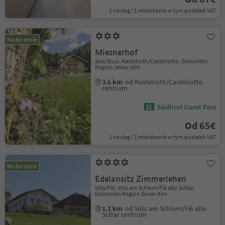
1 nocleg / 1 mieszkanie w tym podatek VAT
Na życzenie
Miesnerhof
Seis/Siusi, Kastelruth/Castelrotto, Dolomites
Region Seiser Alm
3.6 km
od Kastelruth/Castelrotto
centrum
Südtirol Guest Pass
Od 65€
1 nocleg / 1 mieszkanie w tym podatek VAT
Na życzenie
Edelansitz Zimmerlehen
Völs/Fiè, Völs am Schlern/Fiè allo Sciliar,
Dolomites Region Seiser Alm
1.1 km
od Völs am Schlern/Fiè allo
Sciliar centrum