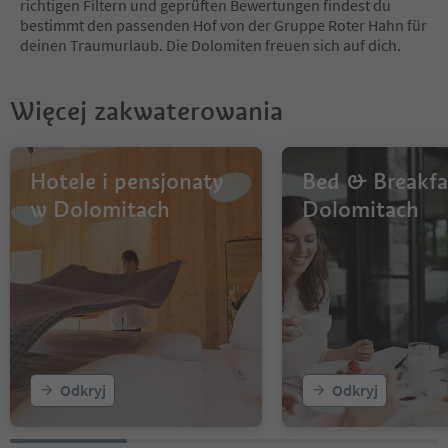
richtigen Filtern und geprüften Bewertungen findest du
14
bestimmt den passenden Hof von der Gruppe Roter Hahn für
15
deinen Traumurlaub. Die Dolomiten freuen sich auf dich.
16
17
18
Więcej zakwaterowania
19
20
21
22
Hotele i pensjonaty
Bed & Breakfa
23
w Dolomitach
Dolomitach
24
25
26
27
28
29
30
31
32
Odkryj
Odkryj
33
34
35