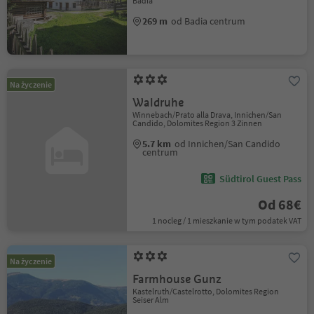
Badia
269 m
od Badia centrum
Na życzenie
Waldruhe
Winnebach/Prato alla Drava, Innichen/San
Candido, Dolomites Region 3 Zinnen
5.7 km
od Innichen/San Candido
centrum
Südtirol Guest Pass
Od 68€
1 nocleg / 1 mieszkanie w tym podatek VAT
Na życzenie
Farmhouse Gunz
Kastelruth/Castelrotto, Dolomites Region
Seiser Alm