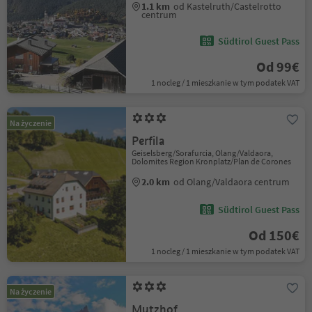
1.1 km
od Kastelruth/Castelrotto
centrum
Südtirol Guest Pass
Od 99€
1 nocleg / 1 mieszkanie w tym podatek VAT
Na życzenie
Perfila
Geiselsberg/Sorafurcia, Olang/Valdaora,
Dolomites Region Kronplatz/Plan de Corones
2.0 km
od Olang/Valdaora centrum
Südtirol Guest Pass
Od 150€
1 nocleg / 1 mieszkanie w tym podatek VAT
Na życzenie
Mutzhof