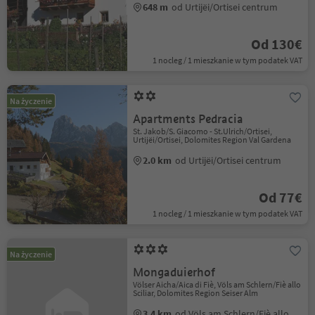
648 m
od Urtijëi/Ortisei centrum
Od 130€
1 nocleg / 1 mieszkanie w tym podatek VAT
Na życzenie
Apartments Pedracia
St. Jakob/S. Giacomo - St.Ulrich/Ortisei,
Urtijëi/Ortisei, Dolomites Region Val Gardena
2.0 km
od Urtijëi/Ortisei centrum
Od 77€
1 nocleg / 1 mieszkanie w tym podatek VAT
Na życzenie
Mongaduierhof
Völser Aicha/Aica di Fiè, Völs am Schlern/Fiè allo
Sciliar, Dolomites Region Seiser Alm
3.4 km
od Völs am Schlern/Fiè allo