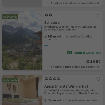
1 nocleg / 1 mieszkanie w tym podatek VAT
Na życzenie
Scheterer
Innichen/S. Candido, Innichen/San Candido,
Dolomites Region 3 Zinnen
740 m
od Innichen/San Candido
centrum
Südtirol Guest Pass
Od 66€
1 nocleg / 2 liczba osób w tym podatek VAT
Na życzenie
Appartments Winklerhof
Aufhofen/Villa S.Caterina, Bruneck/Brunico,
Dolomites Region Kronplatz/Plan de Corones
952 m
od Bruneck/Brunico centrum