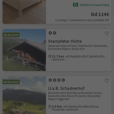
Südtirol Guest Pass
Od 124€
1 nocleg / 1 mieszkanie w tym podatek VAT
Na życzenie
Stampfeter Hütte
Seiseralm/Alpe di Siusi, Kastelruth/Castelrotto,
Dolomites Region Seiser Alm
11.7 km
od Kastelruth/Castelrotto
centrum
Na życzenie
U.a.B. Schadnerhof
Deutschnofen Dorf/Nova Ponente Centro,
Deutschnofen/Nova Ponente, Dolomites
Region Eggental
3.8 km
od Deutschnofen/Nova
Ponente centrum