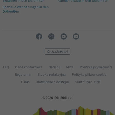
Skifahren in den Dolomiten
Familienurlaub in den Dolomiten
Spezielle Wanderungen in den
Dolomiten
Język: Polski
FAQ
Dane kontaktowe
Naciśnij
MICE
Polityka prywatności
Regulamin
Stopka redakcyjna
Polityka plików cookie
O nas
Ułatwieniach dostępu
South Tyrol B2B
© 2026 IDM Südtirol