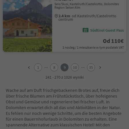
Seis/Siusi, Kastelruth/Castelrotto, Dolomites
Region Seiser Alm
2.4 km
od Kastelruth/Castelrotto
centrum
Südtirol Guest Pass
Od 110€
1 nocleg / 1 mieszkanie w tym podatek VAT
1
2
...
...
1
8
9
10
35
3
4
241 - 270 z 1026 wyniki
5
6
Wache auf am Duft frischgebackenen Brotes auf, freue dich
7
über frische Blumen am Frühstückstisch, über hofeigenes
8
Obst und Gemüse und regeneriere bei frischer Luft. In
9
Dolomiten erwartet dich all das und Aktivitäten in der Natur.
10
Es fehlen nur noch wenige Schritte, um die besten Angebote
11
für einen Bauernhofurlaub in Dolomiten zu erhalten. Eine
12
spannende Alternative zum klassischen Hotel! Mit den
13