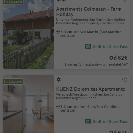
Na życzenie
Apartments Colmesan - Farm
Holiday
Untermoj/Antermoia, San Martin /San Martino,
Dolomites Region Kronplatz/Plan de Corones
3.0 km
od San Martin /San Martino
centrum
Südtirol Guest Pass
Od 62€
1 nocleg / 1 mieszkanie w tym podatek VAT
Na życzenie
KUENZ Dolomites Apartments
Vierschach/Versciaco, Innichen/San Candido,
Dolomites Region 3 Zinnen
3.4 km
od Innichen/San Candido
centrum
Südtirol Guest Pass
Od 67€