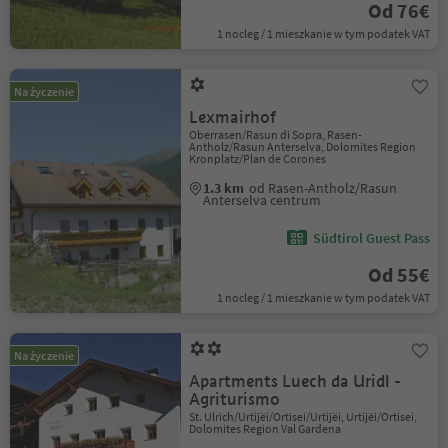
Od 76€
1 nocleg / 1 mieszkanie w tym podatek VAT
Na życzenie
Lexmairhof
Oberrasen/Rasun di Sopra, Rasen-
Antholz/Rasun Anterselva, Dolomites Region
Kronplatz/Plan de Corones
1.3 km
od Rasen-Antholz/Rasun
Anterselva centrum
Südtirol Guest Pass
Od 55€
1 nocleg / 1 mieszkanie w tym podatek VAT
Na życzenie
Apartments Luech da Uridl -
Agriturismo
St. Ulrich/Urtijëi/Ortisei/Urtijëi, Urtijëi/Ortisei,
Dolomites Region Val Gardena