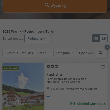
Wyszukaj
1026
Wyniki
- Południowy Tyrol
Polecane
Sortuj według:
1
Südtirol Guest Pass
Ocena
Kategoria
Opcje wyżywienia
1 aktywn
Na życzenie
Fuchshof
Percha/Perca, Dolomites Region
Kronplatz/Plan de Corones
306 m
od Percha/Perca centrum
Südtirol Guest Pass