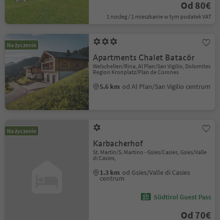
Od 80€
1 nocleg / 1 mieszkanie w tym podatek VAT
Na życzenie
Apartments Chalet Batacör
Welschellen/Rina, Al Plan/San Vigilio, Dolomites
Region Kronplatz/Plan de Corones
5.6 km
od Al Plan/San Vigilio centrum
Na życzenie
Karbacherhof
St. Martin/S. Martino - Gsies/Casies, Gsies/Valle
di Casies,
1.3 km
od Gsies/Valle di Casies
centrum
Südtirol Guest Pass
Od 70€