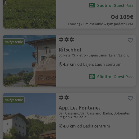
Südtirol Guest Pass
Od 109€
1 nocleg / 1 mieszkanie w tym podatek VAT
Na życzenie
Ritschhof
St. Peter/S. Pietro - Lajen/Laion, Lajen/Laion,
4.3 km
od Lajen/Laion centrum
Südtirol Guest Pass
Na życzenie
App. Les Fontanes
San Cassiano/San Cassiano, Badia, Dolomites
Region Alta Badia
4.0 km
od Badia centrum