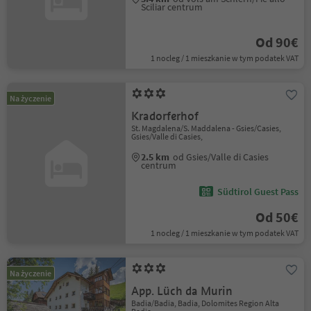
Sciliar centrum
Od 90€
1 nocleg / 1 mieszkanie w tym podatek VAT
Na życzenie
Kradorferhof
St. Magdalena/S. Maddalena - Gsies/Casies,
Gsies/Valle di Casies,
2.5 km
od Gsies/Valle di Casies
centrum
Südtirol Guest Pass
Od 50€
1 nocleg / 1 mieszkanie w tym podatek VAT
Na życzenie
App. Lüch da Murin
Badia/Badia, Badia, Dolomites Region Alta