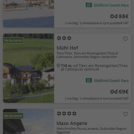
Südtirol Guest Pass
Od 88€
1 nocleg / 1 mieszkanie w tym podatek VAT
Na życzenie
Mühl Hof
Tiers/Tires, Tiers am Rosengarten/Tires al
Catinaccio, Dolomites Region Seiser Alm
724 m
od Tiers am Rosengarten/Tires
al Catinaccio centrum
Südtirol Guest Pass
Od 69€
1 nocleg / 1 mieszkanie w tym podatek VAT
Na życzenie
Maso Angerle
Welschnofen/Nova Levante, Dolomites Region
Eggental