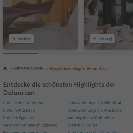
27
28
29
30
31
32
Odkryj
Odkryj
33
34
35
Zakwaterowanie
Wszystkie noclegi w Dolomitach
Entdecke die schönsten Highlights der
Dolomiten
Hotel in den Dolomiten
Ferienwohnungen in Villnößtal
Hotel in Alta Badia
Ferienwohnungen in Alta Badia
Hotel im Eggental
Camping in den Dolomiten
Ferienwohnungen im Eggental
Hotel in Villnößtal
Ferienwohnungen in den
Unterkünfte in den Dolomiten