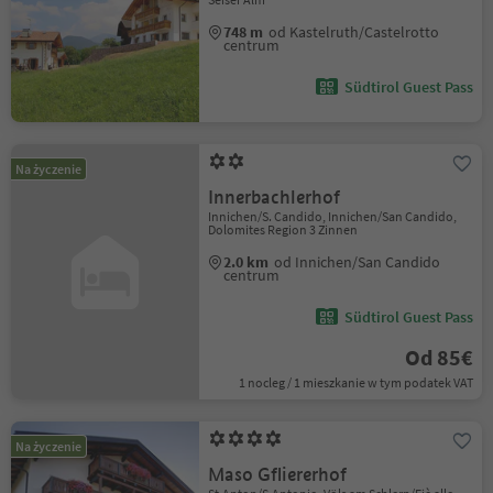
748 m
od Kastelruth/Castelrotto
centrum
Südtirol Guest Pass
Na życzenie
Innerbachlerhof
Innichen/S. Candido, Innichen/San Candido,
Dolomites Region 3 Zinnen
2.0 km
od Innichen/San Candido
centrum
Südtirol Guest Pass
Od 85€
1 nocleg / 1 mieszkanie w tym podatek VAT
Na życzenie
Maso Gfliererhof