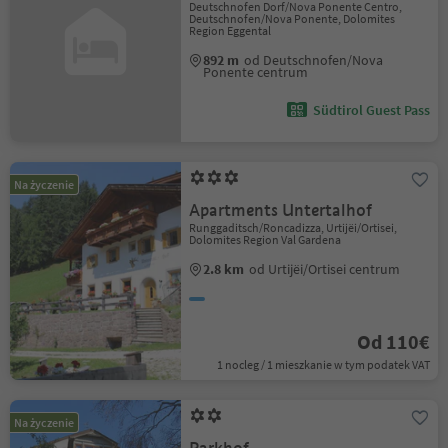
Deutschnofen Dorf/Nova Ponente Centro,
Deutschnofen/Nova Ponente, Dolomites
Region Eggental
892 m
od Deutschnofen/Nova
Ponente centrum
Südtirol Guest Pass
Na życzenie
Apartments Untertalhof
Runggaditsch/Roncadizza, Urtijëi/Ortisei,
Dolomites Region Val Gardena
2.8 km
od Urtijëi/Ortisei centrum
Od 110€
1 nocleg / 1 mieszkanie w tym podatek VAT
Na życzenie