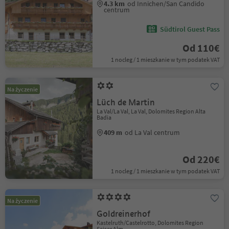
4.3 km
od Innichen/San Candido
centrum
Südtirol Guest Pass
Od 110€
1 nocleg / 1 mieszkanie w tym podatek VAT
Na życzenie
Lüch de Martin
La Val/La Val, La Val, Dolomites Region Alta
Badia
409 m
od La Val centrum
Od 220€
1 nocleg / 1 mieszkanie w tym podatek VAT
Na życzenie
Goldreinerhof
Kastelruth/Castelrotto, Dolomites Region
Seiser Alm