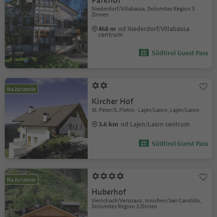
Parkhof
Niederdorf/Villabassa, Dolomites Region 3
Zinnen
468 m
od Niederdorf/Villabassa
centrum
Südtirol Guest Pass
Na życzenie
Kircher Hof
St. Peter/S. Pietro - Lajen/Laion, Lajen/Laion,
3.6 km
od Lajen/Laion centrum
Südtirol Guest Pass
Na życzenie
Huberhof
Vierschach/Versciaco, Innichen/San Candido,
Dolomites Region 3 Zinnen