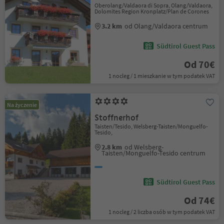
Oberolang/Valdaora di Sopra, Olang/Valdaora,
Dolomites Region Kronplatz/Plan de Corones
3.2 km
od Olang/Valdaora centrum
Südtirol Guest Pass
Od 70€
1 nocleg / 1 mieszkanie w tym podatek VAT
Na życzenie
Stoffnerhof
Taisten/Tesido, Welsberg-Taisten/Monguelfo-
Tesido,
2.8 km
od Welsberg-
Taisten/Monguelfo-Tesido centrum
Südtirol Guest Pass
Od 74€
1 nocleg / 2 liczba osób w tym podatek VAT