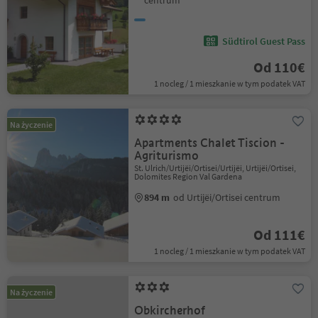
centrum
Südtirol Guest Pass
Od 110€
1 nocleg / 1 mieszkanie w tym podatek VAT
Na życzenie
Apartments Chalet Tiscion -
Agriturismo
St. Ulrich/Urtijëi/Ortisei/Urtijëi, Urtijëi/Ortisei,
Dolomites Region Val Gardena
894 m
od Urtijëi/Ortisei centrum
Od 111€
1 nocleg / 1 mieszkanie w tym podatek VAT
Na życzenie
Obkircherhof