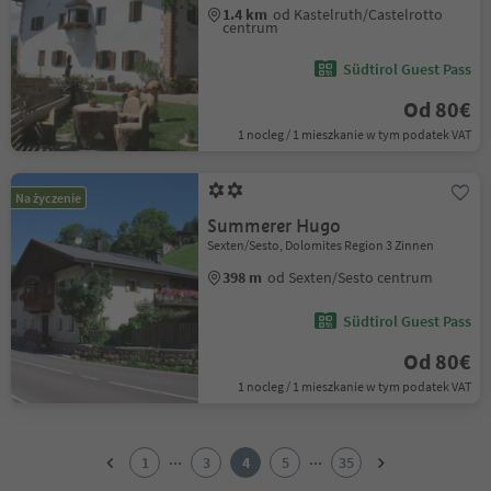
1.4 km
od Kastelruth/Castelrotto
centrum
Südtirol Guest Pass
Od 80€
1 nocleg / 1 mieszkanie w tym podatek VAT
Na życzenie
Summerer Hugo
Sexten/Sesto, Dolomites Region 3 Zinnen
398 m
od Sexten/Sesto centrum
Südtirol Guest Pass
Od 80€
1 nocleg / 1 mieszkanie w tym podatek VAT
1
2
...
...
1
3
4
5
35
3