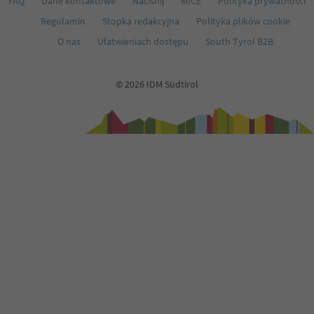
FAQ
Dane kontaktowe
Naciśnij
MICE
Polityka prywatności
Regulamin
Stopka redakcyjna
Polityka plików cookie
O nas
Ułatwieniach dostępu
South Tyrol B2B
© 2026 IDM Südtirol