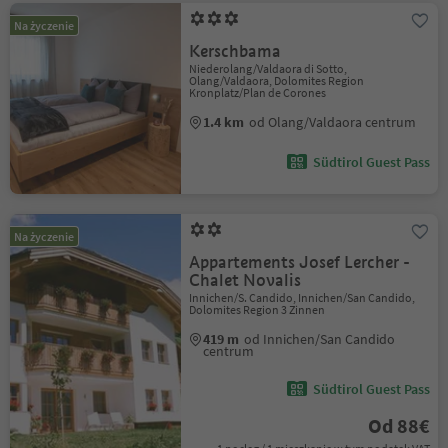
Na życzenie
Kerschbama
Niederolang/Valdaora di Sotto,
Olang/Valdaora, Dolomites Region
Kronplatz/Plan de Corones
1.4 km
od Olang/Valdaora centrum
Südtirol Guest Pass
Na życzenie
Appartements Josef Lercher -
Chalet Novalis
Innichen/S. Candido, Innichen/San Candido,
Dolomites Region 3 Zinnen
419 m
od Innichen/San Candido
centrum
Südtirol Guest Pass
Od 88€