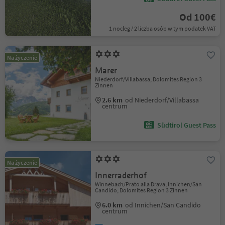
Od 100€
1 nocleg / 2 liczba osób w tym podatek VAT
Na życzenie
Marer
Niederdorf/Villabassa, Dolomites Region 3
Zinnen
2.6 km
od Niederdorf/Villabassa
centrum
Südtirol Guest Pass
Na życzenie
Innerraderhof
Winnebach/Prato alla Drava, Innichen/San
Candido, Dolomites Region 3 Zinnen
6.0 km
od Innichen/San Candido
centrum