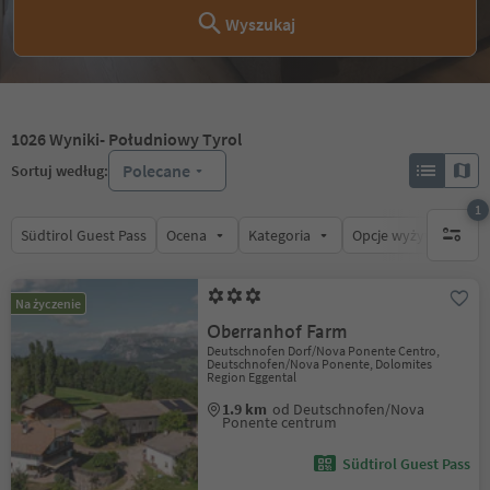
Wyszukaj
1026
Wyniki
- Południowy Tyrol
Polecane
Sortuj według:
1
Südtirol Guest Pass
Ocena
Kategoria
Opcje wyżywienia
1 aktywn
Na życzenie
Oberranhof Farm
Deutschnofen Dorf/Nova Ponente Centro,
Deutschnofen/Nova Ponente, Dolomites
Region Eggental
1.9 km
od Deutschnofen/Nova
Ponente centrum
Südtirol Guest Pass