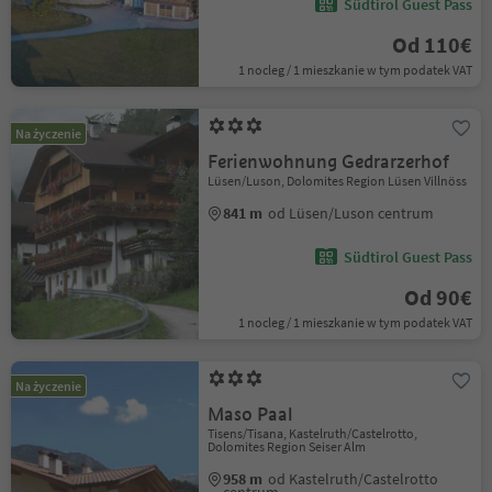
Südtirol Guest Pass
Od 110€
1 nocleg / 1 mieszkanie w tym podatek VAT
Na życzenie
Ferienwohnung Gedrarzerhof
Lüsen/Luson, Dolomites Region Lüsen Villnöss
841 m
od Lüsen/Luson centrum
Südtirol Guest Pass
Od 90€
1 nocleg / 1 mieszkanie w tym podatek VAT
Na życzenie
Maso Paal
Tisens/Tisana, Kastelruth/Castelrotto,
Dolomites Region Seiser Alm
958 m
od Kastelruth/Castelrotto