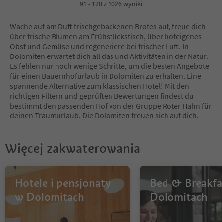
4
91 - 120 z 1026 wyniki
5
6
Wache auf am Duft frischgebackenen Brotes auf, freue dich
7
über frische Blumen am Frühstückstisch, über hofeigenes
8
Obst und Gemüse und regeneriere bei frischer Luft. In
9
Dolomiten erwartet dich all das und Aktivitäten in der Natur.
10
Es fehlen nur noch wenige Schritte, um die besten Angebote
11
für einen Bauernhofurlaub in Dolomiten zu erhalten. Eine
12
spannende Alternative zum klassischen Hotel! Mit den
13
richtigen Filtern und geprüften Bewertungen findest du
14
bestimmt den passenden Hof von der Gruppe Roter Hahn für
15
deinen Traumurlaub. Die Dolomiten freuen sich auf dich.
16
17
18
Więcej zakwaterowania
19
20
21
22
Hotele i pensjonaty
Bed & Breakfa
23
w Dolomitach
Dolomitach
24
25
26