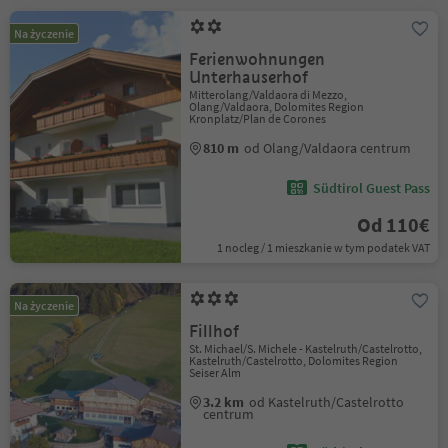
Na życzenie
Ferienwohnungen
Unterhauserhof
Mitterolang/Valdaora di Mezzo,
Olang/Valdaora, Dolomites Region
Kronplatz/Plan de Corones
810 m
od Olang/Valdaora centrum
Südtirol Guest Pass
Od 110€
1 nocleg / 1 mieszkanie w tym podatek VAT
Na życzenie
Fillhof
St. Michael/S. Michele - Kastelruth/Castelrotto,
Kastelruth/Castelrotto, Dolomites Region
Seiser Alm
3.2 km
od Kastelruth/Castelrotto
centrum