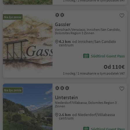
1 nocleg / 1 mieszkanie w tym podatek VAT
Na życzenie
Gassler
Vierschach/Versciaco, Innichen/San Candido,
Dolomites Region 3 Zinnen
4.2 km
od Innichen/San Candido
centrum
Südtirol Guest Pass
Od 110€
1 nocleg / 1 mieszkanie w tym podatek VAT
Na życzenie
Unterstein
Niederdorf/Villabassa, Dolomites Region 3
Zinnen
2.6 km
od Niederdorf/Villabassa
centrum
Südtirol Guest Pass