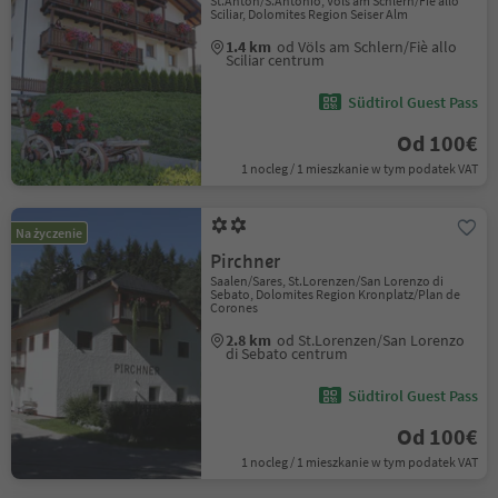
St.Anton/S.Antonio, Völs am Schlern/Fiè allo
Sciliar, Dolomites Region Seiser Alm
1.4 km
od Völs am Schlern/Fiè allo
Sciliar centrum
Südtirol Guest Pass
Od 100€
1 nocleg / 1 mieszkanie w tym podatek VAT
Na życzenie
Pirchner
Saalen/Sares, St.Lorenzen/San Lorenzo di
Sebato, Dolomites Region Kronplatz/Plan de
Corones
2.8 km
od St.Lorenzen/San Lorenzo
di Sebato centrum
Südtirol Guest Pass
Od 100€
1 nocleg / 1 mieszkanie w tym podatek VAT