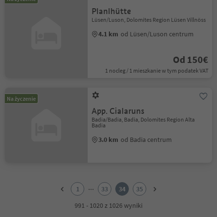
Planlhütte
Lüsen/Luson, Dolomites Region Lüsen Villnöss
4.1 km
od Lüsen/Luson centrum
Od 150€
1 nocleg / 1 mieszkanie w tym podatek VAT
Na życzenie
App. Cialaruns
Badia/Badia, Badia, Dolomites Region Alta
Badia
3.0 km
od Badia centrum
1
2
...
1
33
34
35
3
4
991 - 1020 z 1026 wyniki
5