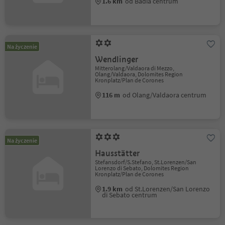
1.6 km
od Badia centrum
Na życzenie
Wendlinger
Mitterolang/Valdaora di Mezzo,
Olang/Valdaora, Dolomites Region
Kronplatz/Plan de Corones
116 m
od Olang/Valdaora centrum
Na życzenie
Hausstätter
Stefansdorf/S.Stefano, St.Lorenzen/San
Lorenzo di Sebato, Dolomites Region
Kronplatz/Plan de Corones
1.9 km
od St.Lorenzen/San Lorenzo
di Sebato centrum