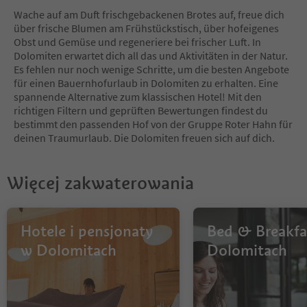
6
Wache auf am Duft frischgebackenen Brotes auf, freue dich
7
über frische Blumen am Frühstückstisch, über hofeigenes
8
Obst und Gemüse und regeneriere bei frischer Luft. In
9
Dolomiten erwartet dich all das und Aktivitäten in der Natur.
10
Es fehlen nur noch wenige Schritte, um die besten Angebote
11
für einen Bauernhofurlaub in Dolomiten zu erhalten. Eine
12
spannende Alternative zum klassischen Hotel! Mit den
13
richtigen Filtern und geprüften Bewertungen findest du
14
bestimmt den passenden Hof von der Gruppe Roter Hahn für
15
deinen Traumurlaub. Die Dolomiten freuen sich auf dich.
16
17
18
Więcej zakwaterowania
19
20
21
22
Hotele i pensjonaty
Bed & Breakfa
23
w Dolomitach
Dolomitach
24
25
26
27