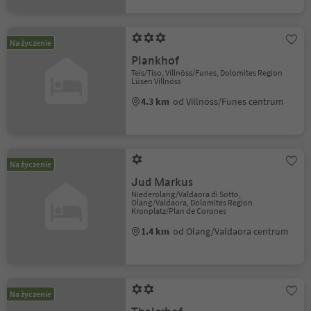
Na życzenie
Plankhof
Teis/Tiso, Villnöss/Funes, Dolomites Region
Lüsen Villnöss
4.3 km
od Villnöss/Funes centrum
Na życzenie
Jud Markus
Niederolang/Valdaora di Sotto,
Olang/Valdaora, Dolomites Region
Kronplatz/Plan de Corones
1.4 km
od Olang/Valdaora centrum
Na życzenie