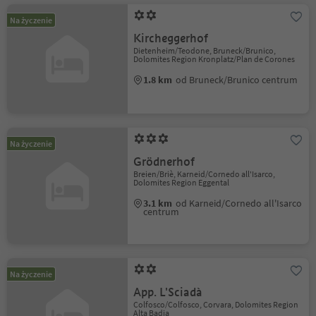
Na życzenie
Kircheggerhof
Dietenheim/Teodone, Bruneck/Brunico,
Dolomites Region Kronplatz/Plan de Corones
1.8 km
od Bruneck/Brunico centrum
Na życzenie
Grödnerhof
Breien/Briè, Karneid/Cornedo all'Isarco,
Dolomites Region Eggental
3.1 km
od Karneid/Cornedo all'Isarco
centrum
Na życzenie
App. L'Sciadà
Colfosco/Colfosco, Corvara, Dolomites Region
Alta Badia