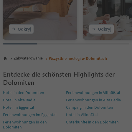
28
29
30
31
32
Odkryj
Odkryj
33
34
35
Zakwaterowanie
Wszystkie noclegi w Dolomitach
Entdecke die schönsten Highlights der
Dolomiten
Hotel in den Dolomiten
Ferienwohnungen in Villnößtal
Hotel in Alta Badia
Ferienwohnungen in Alta Badia
Hotel im Eggental
Camping in den Dolomiten
Ferienwohnungen im Eggental
Hotel in Villnößtal
Ferienwohnungen in den
Unterkünfte in den Dolomiten
Dolomiten