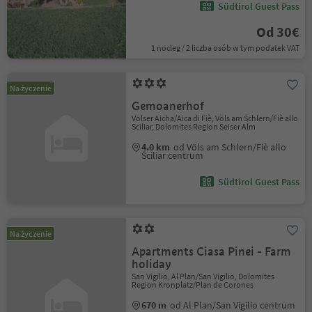
Südtirol Guest Pass
Od 30€
1 nocleg / 2 liczba osób w tym podatek VAT
Na życzenie
Gemoanerhof
Völser Aicha/Aica di Fiè, Völs am Schlern/Fiè allo
Sciliar, Dolomites Region Seiser Alm
4.0 km
od Völs am Schlern/Fiè allo
Sciliar centrum
Südtirol Guest Pass
Na życzenie
Apartments Ciasa Pinei - Farm
holiday
San Vigilio, Al Plan/San Vigilio, Dolomites
Region Kronplatz/Plan de Corones
670 m
od Al Plan/San Vigilio centrum