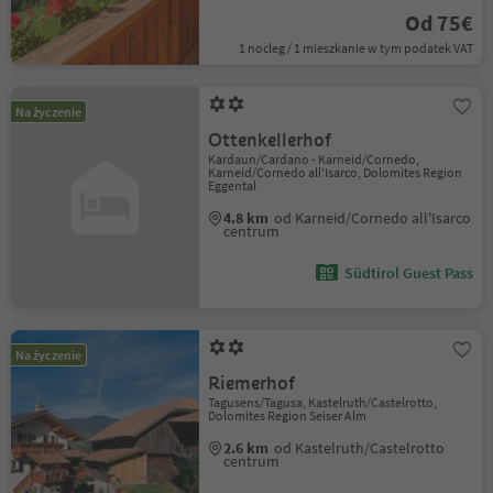
Od 75€
1 nocleg / 1 mieszkanie w tym podatek VAT
Na życzenie
Ottenkellerhof
Kardaun/Cardano - Karneid/Cornedo,
Karneid/Cornedo all'Isarco, Dolomites Region
Eggental
4.8 km
od Karneid/Cornedo all'Isarco
centrum
Südtirol Guest Pass
Na życzenie
Riemerhof
Tagusens/Tagusa, Kastelruth/Castelrotto,
Dolomites Region Seiser Alm
2.6 km
od Kastelruth/Castelrotto
centrum