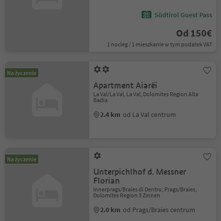
Südtirol Guest Pass
Od 150€
1 nocleg / 1 mieszkanie w tym podatek VAT
Na życzenie
Apartment Aiarëi
La Val/La Val, La Val, Dolomites Region Alta
Badia
2.4 km
od La Val centrum
Na życzenie
Unterpichlhof d. Messner
Florian
Innerprags/Braies di Dentro, Prags/Braies,
Dolomites Region 3 Zinnen
2.0 km
od Prags/Braies centrum