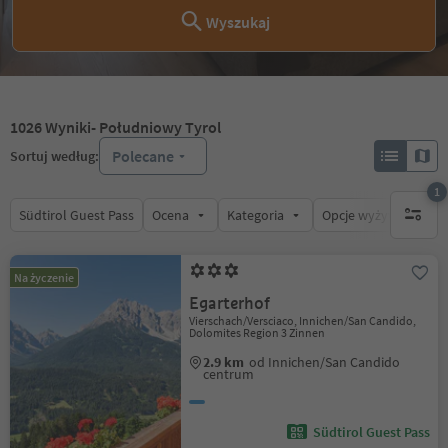
Wyszukaj
1026
Wyniki
- Południowy Tyrol
Polecane
Sortuj według:
1
Südtirol Guest Pass
Ocena
Kategoria
Opcje wyżywienia
1 aktywn
Na życzenie
Egarterhof
Vierschach/Versciaco, Innichen/San Candido,
Dolomites Region 3 Zinnen
2.9 km
od Innichen/San Candido
centrum
Südtirol Guest Pass