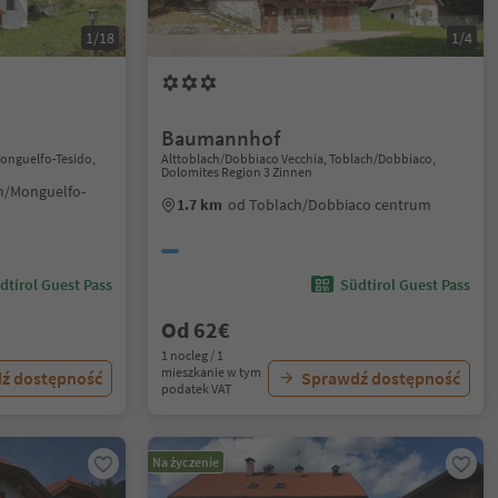
1/18
1/4
Baumannhof
Monguelfo-Tesido,
Alttoblach/Dobbiaco Vecchia, Toblach/Dobbiaco,
Dolomites Region 3 Zinnen
n/Monguelfo-
1.7 km
od Toblach/Dobbiaco centrum
dtirol Guest Pass
Südtirol Guest Pass
Od 62€
1 nocleg / 1
mieszkanie w tym
ź dostępność
Sprawdź dostępność
podatek VAT
Na życzenie