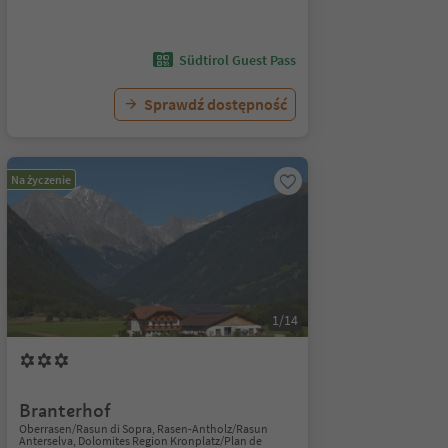
Südtirol Guest Pass
Sprawdź dostępność
Na życzenie
1/14
Branterhof
Oberrasen/Rasun di Sopra, Rasen-Antholz/Rasun
Anterselva, Dolomites Region Kronplatz/Plan de