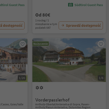
dtirol Guest Pass
Südtirol Guest Pass
Od 80€
1 nocleg / 1
mieszkanie w tym
ź dostępność
Sprawdź dostępność
podatek VAT
Na życzenie
1/26
1/6
Vorderpasslerhof
/Casies, Gsies/Valle
Antholz-Obertal/Anterselva di Sopra, Rasen-
Antholz/Rasun Anterselva, Dolomites Region