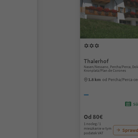
Thalerhof
Nasen/Nessano, Percha/Perca, Dol
Kronplatz/Plan de Corones
1.8 km
od Percha/Perca c
Sü
Od 80€
1 nocleg / 1
mieszkanie w tym
Sprawd
podatek VAT