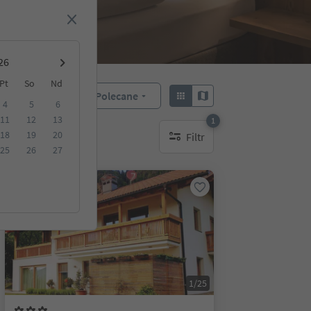
Pt
So
Nd
Polecane
Sortuj według:
4
5
6
11
12
13
1
18
19
20
Filtr
1 aktywny filtr
25
26
27
Na życzenie
1/25