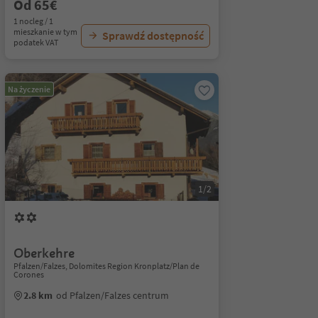
Od 65€
1 nocleg / 1
mieszkanie w tym
Sprawdź dostępność
podatek VAT
Na życzenie
1/2
Oberkehre
Pfalzen/Falzes, Dolomites Region Kronplatz/Plan de
Corones
2.8 km
od Pfalzen/Falzes centrum