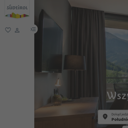
link menu
ulubione
link użytkownika
Wszy
Dokąd jedz