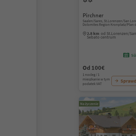
Pirchner
Saalen/Sares, St.Lorenzen/San Lor
Dolomites Region Kronplatz/Plan 
2.8 km
od St.Lorenzen/San
Sebato centrum
Sü
Od 100€
1 nocleg / 1
mieszkanie w tym
Sprawd
podatek VAT
Na życzenie