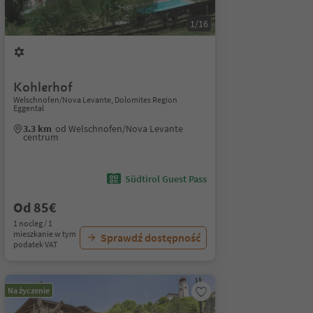
1/16
Kohlerhof
Welschnofen/Nova Levante, Dolomites Region
Eggental
3.3 km
od Welschnofen/Nova Levante
centrum
Südtirol Guest Pass
Od 85€
1 nocleg / 1
mieszkanie w tym
Sprawdź dostępność
podatek VAT
Na życzenie