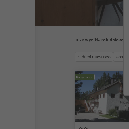
1026
Wyniki
- Południowy T
Südtirol Guest Pass
Ocena
Na życzenie