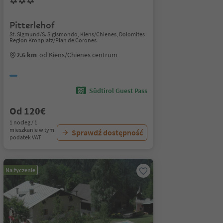
Pitterlehof
St. Sigmund/S. Sigismondo, Kiens/Chienes, Dolomites
Region Kronplatz/Plan de Corones
2.6 km
od Kiens/Chienes centrum
Südtirol Guest Pass
Od 120€
1 nocleg / 1
mieszkanie w tym
Sprawdź dostępność
podatek VAT
Na życzenie