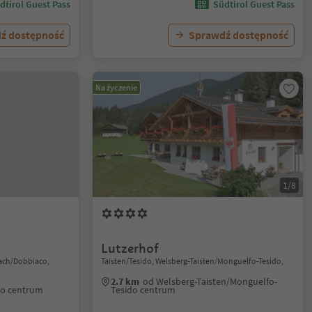
dtirol Guest Pass
Südtirol Guest Pass
ź dostępność
Sprawdź dostępność
Na życzenie
1/8
Lutzerhof
lach/Dobbiaco,
Taisten/Tesido, Welsberg-Taisten/Monguelfo-Tesido,
2.7 km
od Welsberg-Taisten/Monguelfo-
co centrum
Tesido centrum