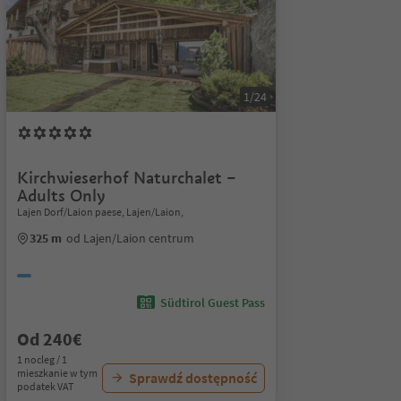
1/24
Kirchwieserhof Naturchalet –
Adults Only
Lajen Dorf/Laion paese, Lajen/Laion,
325 m
od Lajen/Laion centrum
Südtirol Guest Pass
Od 240€
1 nocleg / 1
mieszkanie w tym
Sprawdź dostępność
podatek VAT