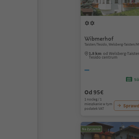
Wibmerhof
Taisten/Tesido, Welsberg-Taisten/
1.8 km
od Welsberg-Taiste
Tesido centrum
Sü
Od 95€
1 nocleg / 1
mieszkanie w tym
Sprawd
podatek VAT
Na życzenie