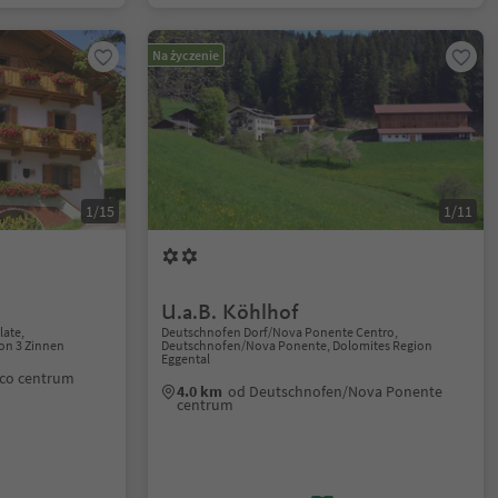
Na życzenie
1/15
1/11
U.a.B. Köhlhof
ate,
Deutschnofen Dorf/Nova Ponente Centro,
on 3 Zinnen
Deutschnofen/Nova Ponente, Dolomites Region
Eggental
co centrum
4.0 km
od Deutschnofen/Nova Ponente
centrum