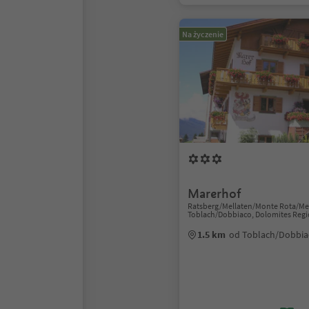
Na życzenie
Marerhof
Ratsberg/Mellaten/Monte Rota/Mel
Toblach/Dobbiaco, Dolomites Regi
1.5 km
od Toblach/Dobbia