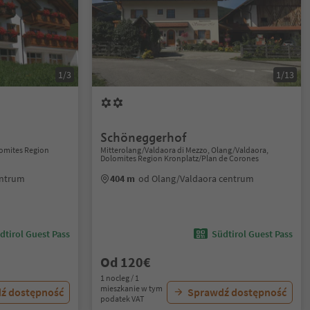
1/3
1/13
Schöneggerhof
omites Region
Mitterolang/Valdaora di Mezzo, Olang/Valdaora,
Dolomites Region Kronplatz/Plan de Corones
entrum
404 m
od Olang/Valdaora centrum
dtirol Guest Pass
Südtirol Guest Pass
Od 120€
1 nocleg / 1
mieszkanie w tym
ź dostępność
Sprawdź dostępność
podatek VAT