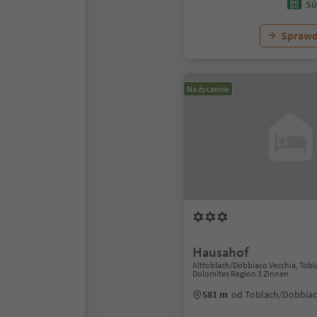
Sü
Sprawd
Na życzenie
Hausahof
Alttoblach/Dobbiaco Vecchia, Tob
Dolomites Region 3 Zinnen
581 m
od Toblach/Dobbia