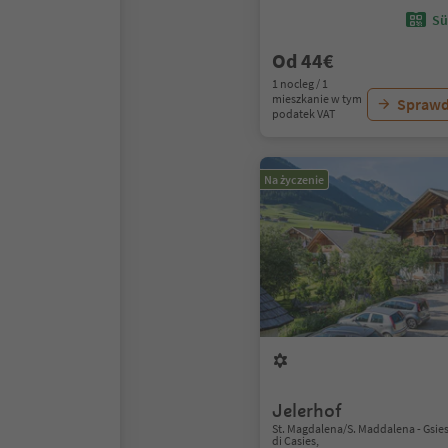
Sü
Od 44€
1 nocleg / 1
mieszkanie w tym
Sprawd
podatek VAT
Na życzenie
Jelerhof
St. Magdalena/S. Maddalena - Gsies
di Casies,