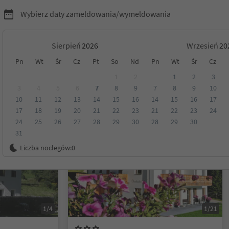
Wybierz daty zameldowania/wymeldowania
Sierpień
Wrzesień
Pn
Wt
Śr
Cz
Pt
So
Nd
Pn
Wt
Śr
Cz
yrol
1
2
1
2
3
3
4
5
6
7
8
9
7
8
9
10
10
11
12
13
14
15
16
14
15
16
17
Kategoria
Opcje wyżywienia
Ekologiczne zakwaterowanie
17
18
19
20
21
22
23
21
22
23
24
24
25
26
27
28
29
30
28
29
30
31
Na życzenie
Liczba noclegów:
0
1/4
1/21