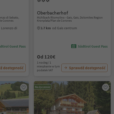
Oberbacherhof
enzo di Sebato,
Mühlbach/Riomolino - Gais, Gais, Dolomites Region
de Corones
Kronplatz/Plan de Corones
 Lorenzo di
2.7 km
od Gais centrum
dtirol Guest Pass
Südtirol Guest Pass
Od 120€
1 nocleg / 1
mieszkanie w tym
ź dostępność
Sprawdź dostępność
podatek VAT
Na życzenie