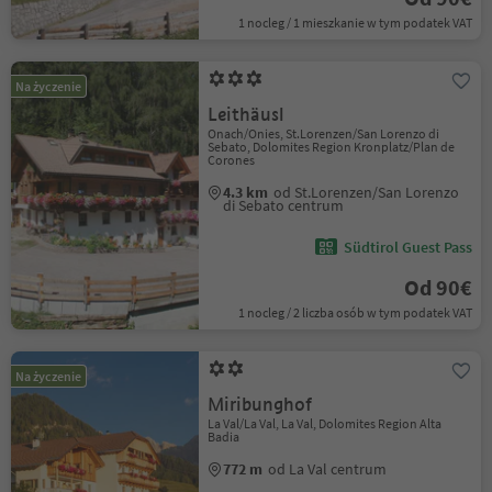
1 nocleg / 1 mieszkanie w tym podatek VAT
Na życzenie
Leithäusl
Onach/Onies, St.Lorenzen/San Lorenzo di
Sebato, Dolomites Region Kronplatz/Plan de
Corones
4.3 km
od St.Lorenzen/San Lorenzo
di Sebato centrum
Südtirol Guest Pass
Od 90€
1 nocleg / 2 liczba osób w tym podatek VAT
Na życzenie
Miribunghof
La Val/La Val, La Val, Dolomites Region Alta
Badia
772 m
od La Val centrum