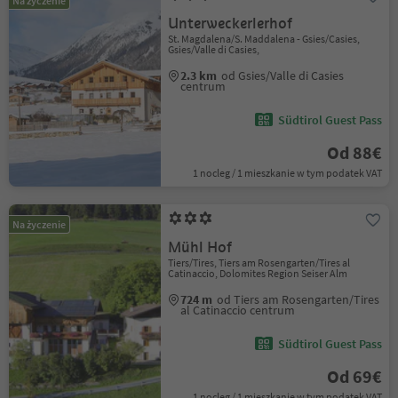
Na życzenie
Unterweckerlerhof
St. Magdalena/S. Maddalena - Gsies/Casies,
Gsies/Valle di Casies,
2.3 km
od Gsies/Valle di Casies
centrum
Südtirol Guest Pass
Od 88€
1 nocleg / 1 mieszkanie w tym podatek VAT
Na życzenie
Mühl Hof
Tiers/Tires, Tiers am Rosengarten/Tires al
Catinaccio, Dolomites Region Seiser Alm
724 m
od Tiers am Rosengarten/Tires
al Catinaccio centrum
Südtirol Guest Pass
Od 69€
1 nocleg / 1 mieszkanie w tym podatek VAT