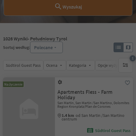
Wyszukaj
1026
Wyniki
- Południowy Tyrol
Polecane
Sortuj według:
1
Südtirol Guest Pass
Ocena
Kategoria
Opcje wyżywienia
1 aktywn
Na życzenie
Apartments Fless - Farm
Holiday
San Martin, San Martin /San Martino, Dolomites
Region Kronplatz/Plan de Corones
1.4 km
od San Martin /San Martino
centrum
Südtirol Guest Pass