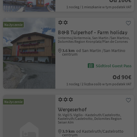
1 nocleg / 1 mieszkanie w tym podatek VAT
Na życzenie
B&B Tulperhof - Farm holiday
Untermoj/Antermoia, San Martin /San Martino,
Dolomites Region Kronplatz/Plan de Corones
3.6 km
od San Martin /San Martino
centrum
Südtirol Guest Pass
Od 90€
1 nocleg / 2 liczba osób w tym podatek VAT
Na życzenie
Wergeserhof
St. Vigil/S. Vigilio - Kastelruth/Castelrotto,
Kastelruth/Castelrotto, Dolomites Region
Seiser Alm
3.9 km
od Kastelruth/Castelrotto
centrum