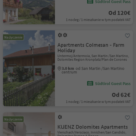
Südtirol Guest Pass
Od 120€
1 nocleg / 1 mieszkanie w tym podatek VAT
Na życzenie
Apartments Colmesan - Farm
Holiday
Untermoj/Antermoia, San Martin /San Martino,
Dolomites Region Kronplatz/Plan de Corones
3.0 km
od San Martin /San Martino
centrum
Südtirol Guest Pass
Od 62€
1 nocleg / 1 mieszkanie w tym podatek VAT
Na życzenie
KUENZ Dolomites Apartments
Vierschach/Versciaco, Innichen/San Candido,
Dolomites Region 3 Zinnen