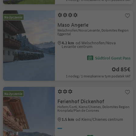
Na życzenie
Maso Angerle
Welschnofen/Nova Levante, Dolomites Region
Eggental
4.2 km
od Welschnofen/Nova
Levante centrum
Südtirol Guest Pass
Od 85€
1 nocleg / 1 mieszkanie w tym podatek VAT
Na życzenie
Ferienhof Dickenhof
Hofern/Corti, Kiens/Chienes, Dolomites Region
Kronplatz/Plan de Corones
1.5 km
od Kiens/Chienes centrum