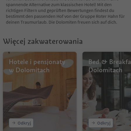
12
spannende Alternative zum klassischen Hotel! Mit den
13
richtigen Filtern und geprüften Bewertungen findest du
14
bestimmt den passenden Hof von der Gruppe Roter Hahn für
15
deinen Traumurlaub. Die Dolomiten freuen sich auf dich.
16
17
18
Więcej zakwaterowania
19
20
21
22
Hotele i pensjonaty
Bed & Breakfa
23
w Dolomitach
Dolomitach
24
25
26
27
28
29
30
31
32
Odkryj
Odkryj
33
34