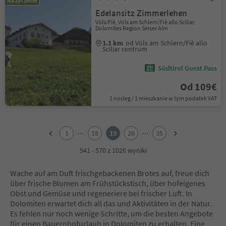
Na życzenie
Edelansitz Zimmerlehen
Völs/Fiè, Völs am Schlern/Fiè allo Sciliar,
Dolomites Region Seiser Alm
1.1 km
od Völs am Schlern/Fiè allo
Sciliar centrum
Südtirol Guest Pass
Od 109€
1 nocleg / 1 mieszkanie w tym podatek VAT
1
2
...
...
1
18
19
20
35
3
4
541 - 570 z 1026 wyniki
5
6
Wache auf am Duft frischgebackenen Brotes auf, freue dich
7
über frische Blumen am Frühstückstisch, über hofeigenes
8
Obst und Gemüse und regeneriere bei frischer Luft. In
9
Dolomiten erwartet dich all das und Aktivitäten in der Natur.
10
Es fehlen nur noch wenige Schritte, um die besten Angebote
11
für einen Bauernhofurlaub in Dolomiten zu erhalten. Eine