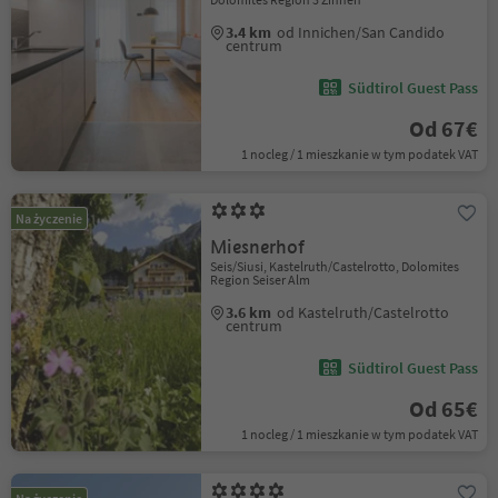
3.4 km
od Innichen/San Candido
centrum
Südtirol Guest Pass
Od 67€
1 nocleg / 1 mieszkanie w tym podatek VAT
Na życzenie
Miesnerhof
Seis/Siusi, Kastelruth/Castelrotto, Dolomites
Region Seiser Alm
3.6 km
od Kastelruth/Castelrotto
centrum
Südtirol Guest Pass
Od 65€
1 nocleg / 1 mieszkanie w tym podatek VAT