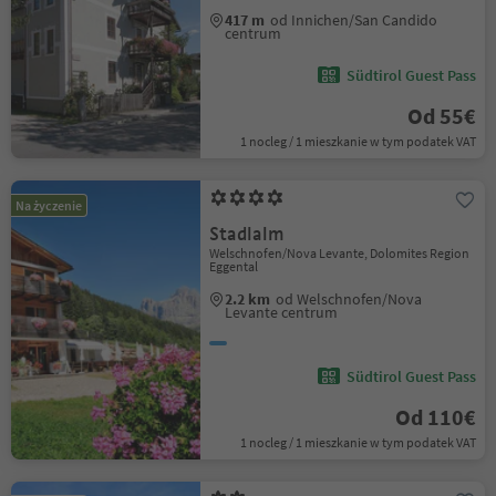
417 m
od Innichen/San Candido
centrum
Südtirol Guest Pass
Od 55€
1 nocleg / 1 mieszkanie w tym podatek VAT
Na życzenie
Stadlalm
Welschnofen/Nova Levante, Dolomites Region
Eggental
2.2 km
od Welschnofen/Nova
Levante centrum
Südtirol Guest Pass
Od 110€
1 nocleg / 1 mieszkanie w tym podatek VAT