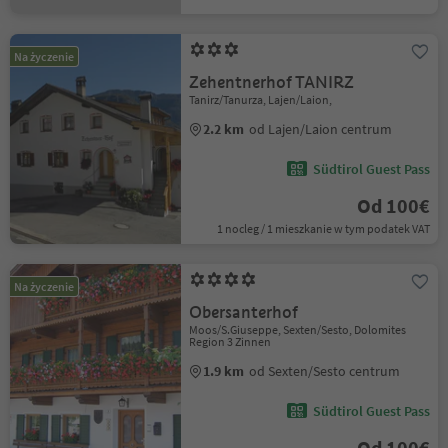
Na życzenie
Zehentnerhof TANIRZ
Tanirz/Tanurza, Lajen/Laion,
2.2 km
od Lajen/Laion centrum
Südtirol Guest Pass
Od 100€
1 nocleg / 1 mieszkanie w tym podatek VAT
Na życzenie
Obersanterhof
Moos/S.Giuseppe, Sexten/Sesto, Dolomites
Region 3 Zinnen
1.9 km
od Sexten/Sesto centrum
Südtirol Guest Pass
Od 100€