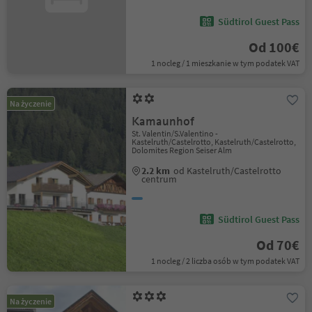
Südtirol Guest Pass
Od 100€
1 nocleg / 1 mieszkanie w tym podatek VAT
Na życzenie
Kamaunhof
St. Valentin/S.Valentino -
Kastelruth/Castelrotto, Kastelruth/Castelrotto,
Dolomites Region Seiser Alm
2.2 km
od Kastelruth/Castelrotto
centrum
Südtirol Guest Pass
Od 70€
1 nocleg / 2 liczba osób w tym podatek VAT
Na życzenie