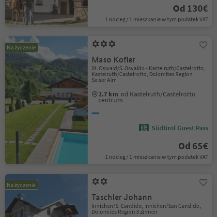
Od 130€
1 nocleg / 1 mieszkanie w tym podatek VAT
Na życzenie
Maso Kofler
St. Oswald/S. Osvaldo - Kastelruth/Castelrotto,
Kastelruth/Castelrotto, Dolomites Region
Seiser Alm
2.7 km
od Kastelruth/Castelrotto
centrum
Südtirol Guest Pass
Od 65€
1 nocleg / 1 mieszkanie w tym podatek VAT
Na życzenie
Taschler Johann
Innichen/S. Candido, Innichen/San Candido,
Dolomites Region 3 Zinnen