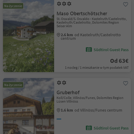
Na życzenie
Maso Obertschötscher
St. Oswald/S. Osvaldo - Kastelruth/Castelrotto,
Kastelruth/Castelrotto, Dolomites Region
Seiser Alm
2.6 km
od Kastelruth/Castelrotto
centrum
Südtirol Guest Pass
Od 63€
1 nocleg / 1 mieszkanie w tym podatek VAT
Na życzenie
Gruberhof
Koll/Colle, Villnöss/Funes, Dolomites Region
Lüsen Villnöss
1.6 km
od Villnöss/Funes centrum
Südtirol Guest Pass