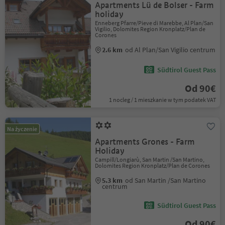
Apartments Lü de Bolser - Farm
holiday
Enneberg Pfarre/Pieve di Marebbe, Al Plan/San
Vigilio, Dolomites Region Kronplatz/Plan de
Corones
2.6 km
od Al Plan/San Vigilio centrum
Südtirol Guest Pass
Od 90€
1 nocleg / 1 mieszkanie w tym podatek VAT
Na życzenie
Apartments Grones - Farm
Holiday
Campill/Longiarù, San Martin /San Martino,
Dolomites Region Kronplatz/Plan de Corones
5.3 km
od San Martin /San Martino
centrum
Südtirol Guest Pass
Od 90€