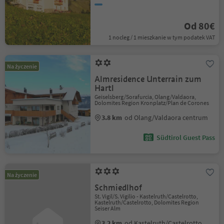
Od 80€
1 nocleg / 1 mieszkanie w tym podatek VAT
Na życzenie
Almresidence Unterrain zum
Hartl
Geiselsberg/Sorafurcia, Olang/Valdaora,
Dolomites Region Kronplatz/Plan de Corones
3.8 km
od Olang/Valdaora centrum
Südtirol Guest Pass
Na życzenie
Schmiedlhof
St. Vigil/S. Vigilio - Kastelruth/Castelrotto,
Kastelruth/Castelrotto, Dolomites Region
Seiser Alm
3.2 km
od Kastelruth/Castelrotto