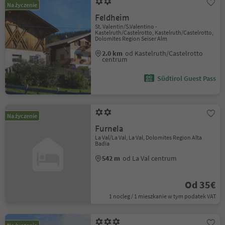
Na życzenie
Feldheim
St. Valentin/S.Valentino -
Kastelruth/Castelrotto, Kastelruth/Castelrotto,
Dolomites Region Seiser Alm
2.0 km
od Kastelruth/Castelrotto
centrum
Südtirol Guest Pass
Na życzenie
Furnela
La Val/La Val, La Val, Dolomites Region Alta
Badia
542 m
od La Val centrum
Od 35€
1 nocleg / 1 mieszkanie w tym podatek VAT