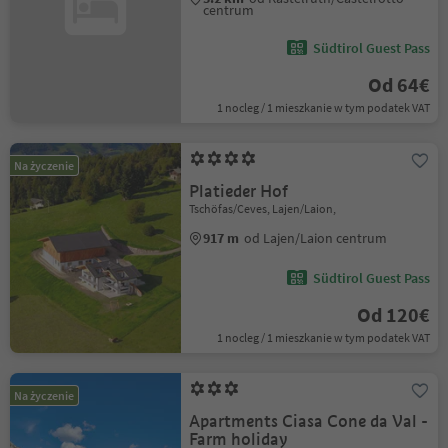
centrum
Südtirol Guest Pass
Od 64€
1 nocleg / 1 mieszkanie w tym podatek VAT
Na życzenie
Platieder Hof
Tschöfas/Ceves, Lajen/Laion,
917 m
od Lajen/Laion centrum
Südtirol Guest Pass
Od 120€
1 nocleg / 1 mieszkanie w tym podatek VAT
Na życzenie
Apartments Ciasa Cone da Val -
Farm holiday