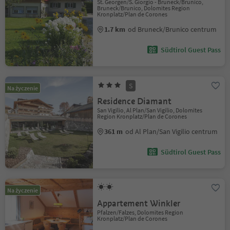
St. Georgen/S. Giorgio - Bruneck/Brunico,
Bruneck/Brunico, Dolomites Region
Kronplatz/Plan de Corones
1.7 km
od Bruneck/Brunico centrum
Südtirol Guest Pass
S
Na życzenie
Residence Diamant
San Vigilio, Al Plan/San Vigilio, Dolomites
Region Kronplatz/Plan de Corones
361 m
od Al Plan/San Vigilio centrum
Südtirol Guest Pass
Na życzenie
Appartement Winkler
Pfalzen/Falzes, Dolomites Region
Kronplatz/Plan de Corones