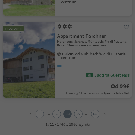
centrum
Na życzenie
Appartment Forchner
Meransen/Maranza, Mühlbach/Rio di Pusteria,
Brixen/Bressanone and environs
1.3 km
od Mühlbach/Rio di Pusteria
centrum
Südtirol Guest Pass
Od 99€
1 nocleg / 1 mieszkanie w tym podatek VAT
1
2
...
...
1
57
58
59
66
3
4
1711 - 1740 z 1980 wyniki
5