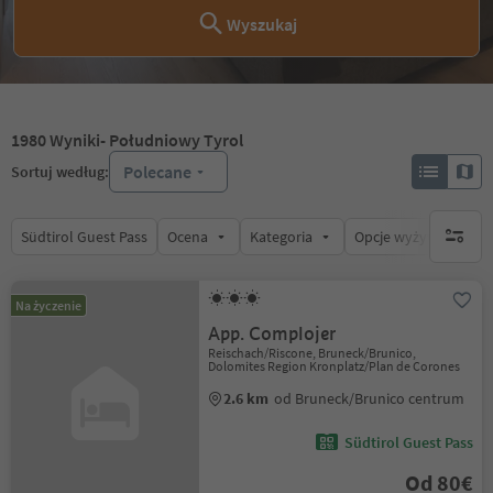
Wyszukaj
1980
Wyniki
- Południowy Tyrol
Polecane
Sortuj według:
Südtirol Guest Pass
Ocena
Kategoria
Opcje wyżywienia
brak ak
Na życzenie
App. Complojer
Reischach/Riscone, Bruneck/Brunico,
Dolomites Region Kronplatz/Plan de Corones
2.6 km
od Bruneck/Brunico centrum
Südtirol Guest Pass
Od 80€