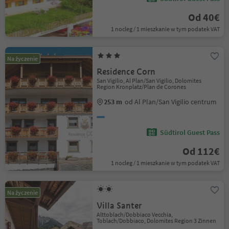
Od 40€
1 nocleg / 1 mieszkanie w tym podatek VAT
Na życzenie
Residence Corn
San Vigilio, Al Plan/San Vigilio, Dolomites
Region Kronplatz/Plan de Corones
253 m
od Al Plan/San Vigilio centrum
Südtirol Guest Pass
Od 112€
1 nocleg / 1 mieszkanie w tym podatek VAT
Na życzenie
Villa Santer
Alttoblach/Dobbiaco Vecchia,
Toblach/Dobbiaco, Dolomites Region 3 Zinnen