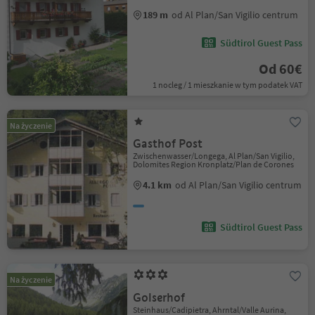
189 m
od Al Plan/San Vigilio centrum
Südtirol Guest Pass
Od 60€
1 nocleg / 1 mieszkanie w tym podatek VAT
Na życzenie
Gasthof Post
Zwischenwasser/Longega, Al Plan/San Vigilio,
Dolomites Region Kronplatz/Plan de Corones
4.1 km
od Al Plan/San Vigilio centrum
Südtirol Guest Pass
Na życzenie
Golserhof
Steinhaus/Cadipietra, Ahrntal/Valle Aurina,