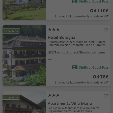
Südtirol Guest Pass
Od 110€
1 nocleg / 2 liczba osób w tym podatek VAT
Na życzenie
Hotel Bologna
Brunico città/Bruneck Stadt, Bruneck/Brunico,
Dolomites Region Kronplatz/Plan de Corones
171 m
od Bruneck/Brunico centrum
Südtirol Guest Pass
Od 78€
1 nocleg / 2 liczba osób w tym podatek VAT
Na życzenie
Apartments Villa Maria
San Vigilio, Al Plan/San Vigilio, Dolomites
Region Kronplatz/Plan de Corones