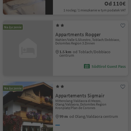
Od 110€
1 nocleg / 1 mieszkanie w tym podatek VAT
Na życzenie
Appartments Rogger
Wahlen/Valle S.Silvestro, Toblach/Dobbiaco,
Dolomites Region 3 Zinnen
1.5 km
od Toblach/Dobbiaco
centrum
Südtirol Guest Pass
Na życzenie
Appartements Sigmair
Mitterolang/Valdaora di Mezzo,
Olang/Valdaora, Dolomites Region
Kronplatz/Plan de Corones
99 m
od Olang/Valdaora centrum