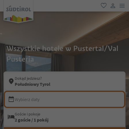
lin
ulubione
link uży
Wszystkie hotele w Pustertal/Val
Pusteria
Dokąd jedziesz?
Południowy Tyrol
Wybierz daty
Goście i pokoje
2 goście / 1 pokój