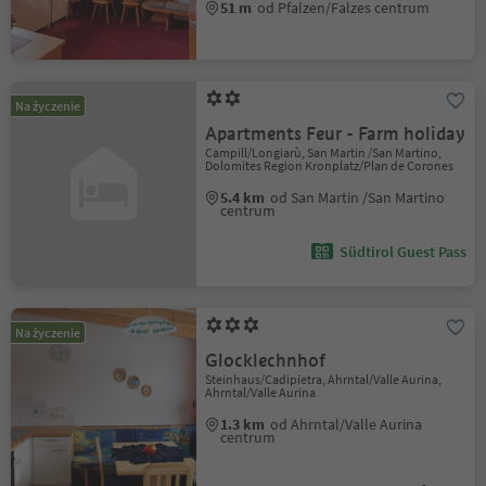
51 m
od Pfalzen/Falzes centrum
Na życzenie
Apartments Feur - Farm holiday
Campill/Longiarù, San Martin /San Martino,
Dolomites Region Kronplatz/Plan de Corones
5.4 km
od San Martin /San Martino
centrum
Südtirol Guest Pass
Na życzenie
Glocklechnhof
Steinhaus/Cadipietra, Ahrntal/Valle Aurina,
Ahrntal/Valle Aurina
1.3 km
od Ahrntal/Valle Aurina
centrum