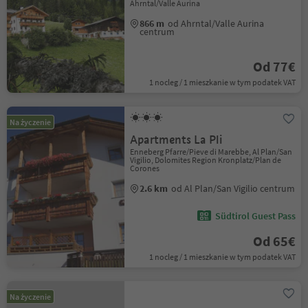
Ahrntal/Valle Aurina
866 m
od Ahrntal/Valle Aurina
centrum
Od 77€
1 nocleg / 1 mieszkanie w tym podatek VAT
Na życzenie
Apartments La Pli
Enneberg Pfarre/Pieve di Marebbe, Al Plan/San
Vigilio, Dolomites Region Kronplatz/Plan de
Corones
2.6 km
od Al Plan/San Vigilio centrum
Südtirol Guest Pass
Od 65€
1 nocleg / 1 mieszkanie w tym podatek VAT
Na życzenie