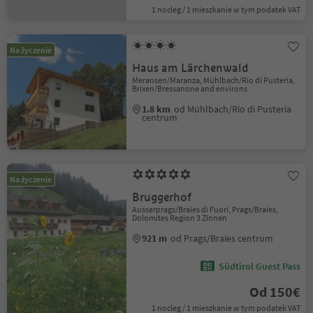
1 nocleg / 1 mieszkanie w tym podatek VAT
Na życzenie
Haus am Lärchenwald
Meransen/Maranza, Mühlbach/Rio di Pusteria,
Brixen/Bressanone and environs
1.8 km
od Mühlbach/Rio di Pusteria
centrum
Na życzenie
Bruggerhof
Ausserprags/Braies di Fuori, Prags/Braies,
Dolomites Region 3 Zinnen
921 m
od Prags/Braies centrum
Südtirol Guest Pass
Od 150€
1 nocleg / 1 mieszkanie w tym podatek VAT