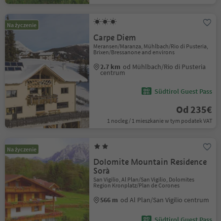
Na życzenie
Carpe Diem
Meransen/Maranza, Mühlbach/Rio di Pusteria,
Brixen/Bressanone and environs
2.7 km
od Mühlbach/Rio di Pusteria
centrum
Südtirol Guest Pass
Od 235€
1 nocleg / 1 mieszkanie w tym podatek VAT
Na życzenie
Dolomite Mountain Residence
Sorà
San Vigilio, Al Plan/San Vigilio, Dolomites
Region Kronplatz/Plan de Corones
566 m
od Al Plan/San Vigilio centrum
Südtirol Guest Pass