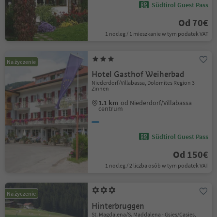
Südtirol Guest Pass
Od 70€
1 nocleg / 1 mieszkanie w tym podatek VAT
Na życzenie
Hotel Gasthof Weiherbad
Niederdorf/Villabassa, Dolomites Region 3
Zinnen
1.1 km
od Niederdorf/Villabassa
centrum
Südtirol Guest Pass
Od 150€
1 nocleg / 2 liczba osób w tym podatek VAT
Na życzenie
Hinterbruggen
St. Magdalena/S. Maddalena - Gsies/Casies,