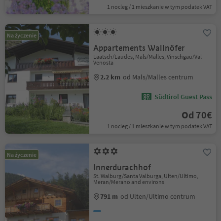
1 nocleg / 1 mieszkanie w tym podatek VAT
Na życzenie
Appartements Wallnöfer
Laatsch/Laudes, Mals/Malles, Vinschgau/Val
Venosta
2.2 km
od Mals/Malles centrum
Südtirol Guest Pass
Od 70€
1 nocleg / 1 mieszkanie w tym podatek VAT
Na życzenie
Innerdurachhof
St. Walburg/Santa Valburga, Ulten/Ultimo,
Meran/Merano and environs
791 m
od Ulten/Ultimo centrum