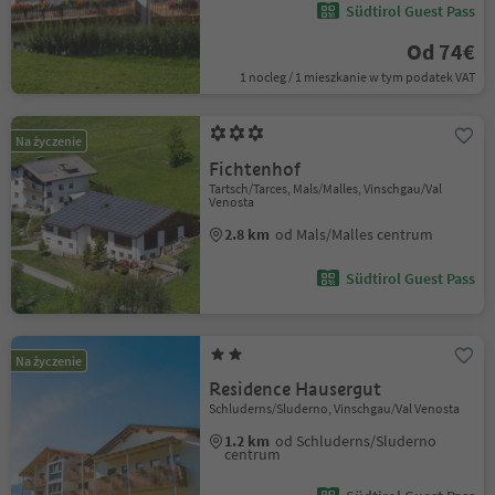
Südtirol Guest Pass
Od 74€
1 nocleg / 1 mieszkanie w tym podatek VAT
Na życzenie
Fichtenhof
Tartsch/Tarces, Mals/Malles, Vinschgau/Val
Venosta
2.8 km
od Mals/Malles centrum
Südtirol Guest Pass
Na życzenie
Residence Hausergut
Schluderns/Sluderno, Vinschgau/Val Venosta
1.2 km
od Schluderns/Sluderno
centrum