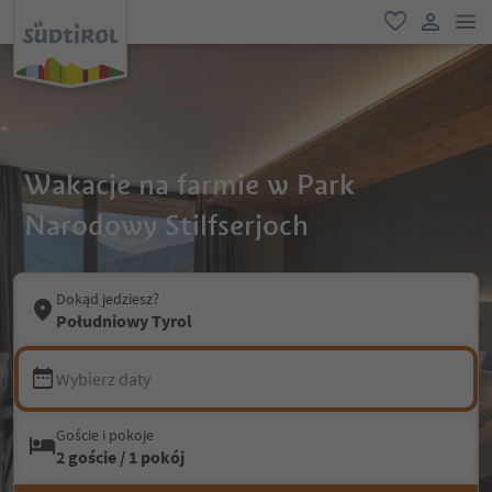
lin
ulubione
link uży
Wakacje na farmie w Park
Narodowy Stilfserjoch
Dokąd jedziesz?
Południowy Tyrol
Wybierz daty
Goście i pokoje
2 goście / 1 pokój