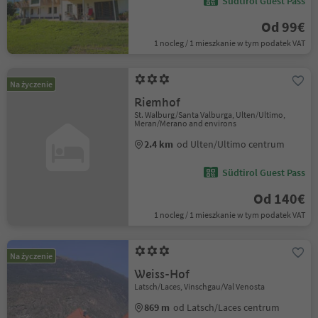
Südtirol Guest Pass
Od 99€
1 nocleg / 1 mieszkanie w tym podatek VAT
Na życzenie
Riemhof
St. Walburg/Santa Valburga, Ulten/Ultimo,
Meran/Merano and environs
2.4 km
od Ulten/Ultimo centrum
Südtirol Guest Pass
Od 140€
1 nocleg / 1 mieszkanie w tym podatek VAT
Na życzenie
Weiss-Hof
Latsch/Laces, Vinschgau/Val Venosta
869 m
od Latsch/Laces centrum