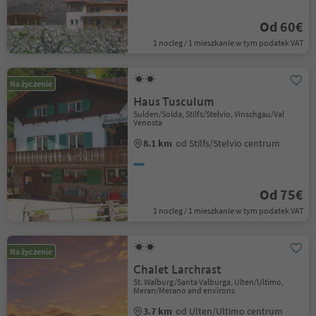
Od 60€
1 nocleg / 1 mieszkanie w tym podatek VAT
Na życzenie
Haus Tusculum
Sulden/Solda, Stilfs/Stelvio, Vinschgau/Val
Venosta
8.1 km
od Stilfs/Stelvio centrum
Od 75€
1 nocleg / 1 mieszkanie w tym podatek VAT
Na życzenie
Chalet Larchrast
St. Walburg/Santa Valburga, Ulten/Ultimo,
Meran/Merano and environs
3.7 km
od Ulten/Ultimo centrum