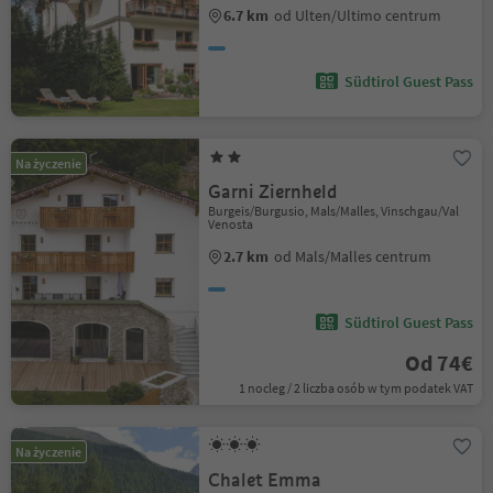
6.7 km
od Ulten/Ultimo centrum
Südtirol Guest Pass
Na życzenie
Garni Ziernheld
Burgeis/Burgusio, Mals/Malles, Vinschgau/Val
Venosta
2.7 km
od Mals/Malles centrum
Südtirol Guest Pass
Od 74€
1 nocleg / 2 liczba osób w tym podatek VAT
Na życzenie
Chalet Emma