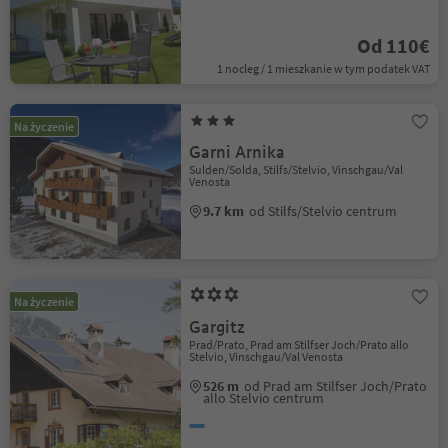
Od 110€
1 nocleg / 1 mieszkanie w tym podatek VAT
Na życzenie
Garni Arnika
Sulden/Solda, Stilfs/Stelvio, Vinschgau/Val
Venosta
9.7 km
od Stilfs/Stelvio centrum
Na życzenie
Gargitz
Prad/Prato, Prad am Stilfser Joch/Prato allo
Stelvio, Vinschgau/Val Venosta
526 m
od Prad am Stilfser Joch/Prato
allo Stelvio centrum