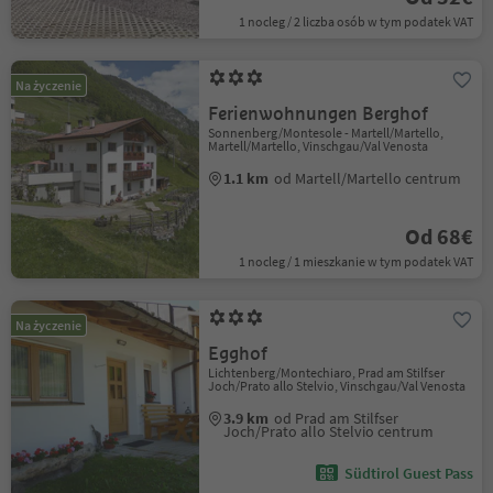
1 nocleg / 2 liczba osób w tym podatek VAT
Na życzenie
Ferienwohnungen Berghof
Sonnenberg/Montesole - Martell/Martello,
Martell/Martello, Vinschgau/Val Venosta
1.1 km
od Martell/Martello centrum
Od 68€
1 nocleg / 1 mieszkanie w tym podatek VAT
Na życzenie
Egghof
Lichtenberg/Montechiaro, Prad am Stilfser
Joch/Prato allo Stelvio, Vinschgau/Val Venosta
3.9 km
od Prad am Stilfser
Joch/Prato allo Stelvio centrum
Südtirol Guest Pass