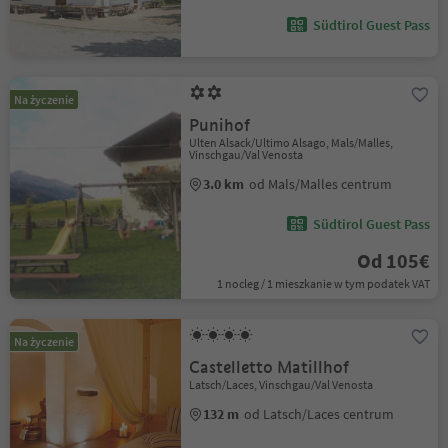
Südtirol Guest Pass
Na życzenie
Punihof
Ulten Alsack/Ultimo Alsago, Mals/Malles,
Vinschgau/Val Venosta
3.0 km
od Mals/Malles centrum
Südtirol Guest Pass
Od 105€
1 nocleg / 1 mieszkanie w tym podatek VAT
Na życzenie
Castelletto Matillhof
Latsch/Laces, Vinschgau/Val Venosta
132 m
od Latsch/Laces centrum