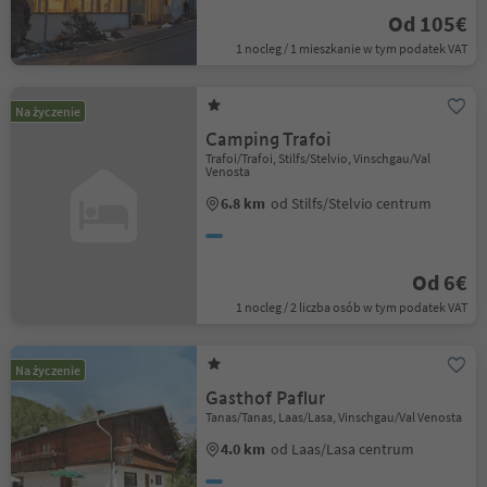
Od 105€
1 nocleg / 1 mieszkanie w tym podatek VAT
Na życzenie
Camping Trafoi
Trafoi/Trafoi, Stilfs/Stelvio, Vinschgau/Val
Venosta
6.8 km
od Stilfs/Stelvio centrum
Od 6€
1 nocleg / 2 liczba osób w tym podatek VAT
Na życzenie
Gasthof Paflur
Tanas/Tanas, Laas/Lasa, Vinschgau/Val Venosta
4.0 km
od Laas/Lasa centrum