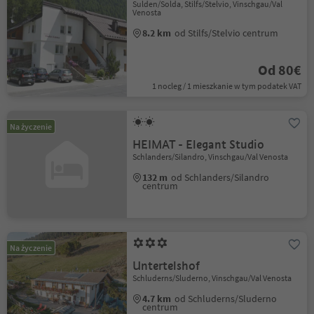
Sulden/Solda, Stilfs/Stelvio, Vinschgau/Val
Venosta
8.2 km
od Stilfs/Stelvio centrum
Od 80€
1 nocleg / 1 mieszkanie w tym podatek VAT
Na życzenie
HEIMAT - Elegant Studio
Schlanders/Silandro, Vinschgau/Val Venosta
132 m
od Schlanders/Silandro
centrum
Na życzenie
Untertelshof
Schluderns/Sluderno, Vinschgau/Val Venosta
4.7 km
od Schluderns/Sluderno
centrum