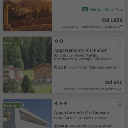
Südtirol Guest Pass
Od 185€
1 nocleg / 1 mieszkanie w tym podatek VAT
Na życzenie
Appartements Pirchahof
Gand/Ganda - Martell/Martello,
Martell/Martello, Vinschgau/Val Venosta
1.5 km
od Martell/Martello centrum
Od 65€
1 nocleg / 1 mieszkanie w tym podatek VAT
Na życzenie
Appartamenti Grafwiesen
Latsch/Laces, Vinschgau/Val Venosta
690 m
od Latsch/Laces centrum