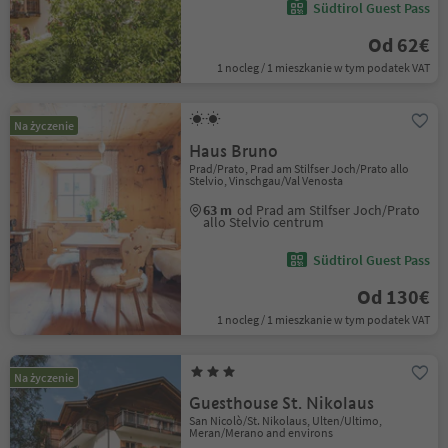
Südtirol Guest Pass
Od 62€
1 nocleg / 1 mieszkanie w tym podatek VAT
Na życzenie
Haus Bruno
Prad/Prato, Prad am Stilfser Joch/Prato allo
Stelvio, Vinschgau/Val Venosta
63 m
od Prad am Stilfser Joch/Prato
allo Stelvio centrum
Südtirol Guest Pass
Od 130€
1 nocleg / 1 mieszkanie w tym podatek VAT
Na życzenie
Guesthouse St. Nikolaus
San Nicolò/St. Nikolaus, Ulten/Ultimo,
Meran/Merano and environs