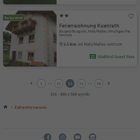
Na życzenie
Ferienwohnung Kuenrath
Burgeis/Burgusio, Mals/Malles, Vinschgau/Val
Venosta
2.5 km
od Mals/Malles centrum
Südtirol Guest Pass
1
2
...
...
1
11
12
13
19
3
4
331 - 360 z 568 wyniki
5
6
Zakwaterowanie
7
8
9
10
11