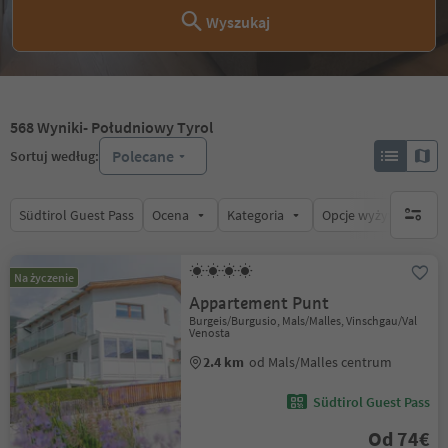
Wyszukaj
568
Wyniki
- Południowy Tyrol
Polecane
Sortuj według:
Südtirol Guest Pass
Ocena
Kategoria
Opcje wyżywienia
brak ak
Na życzenie
Appartement Punt
Burgeis/Burgusio, Mals/Malles, Vinschgau/Val
Venosta
2.4 km
od Mals/Malles centrum
Südtirol Guest Pass
Od 74€