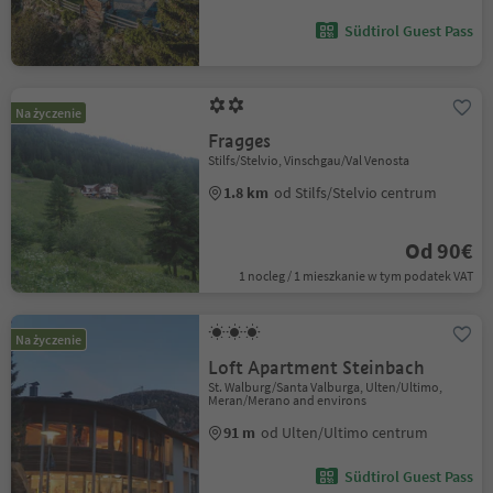
Südtirol Guest Pass
Na życzenie
Fragges
Stilfs/Stelvio, Vinschgau/Val Venosta
1.8 km
od Stilfs/Stelvio centrum
Od 90€
1 nocleg / 1 mieszkanie w tym podatek VAT
Na życzenie
Loft Apartment Steinbach
St. Walburg/Santa Valburga, Ulten/Ultimo,
Meran/Merano and environs
91 m
od Ulten/Ultimo centrum
Südtirol Guest Pass