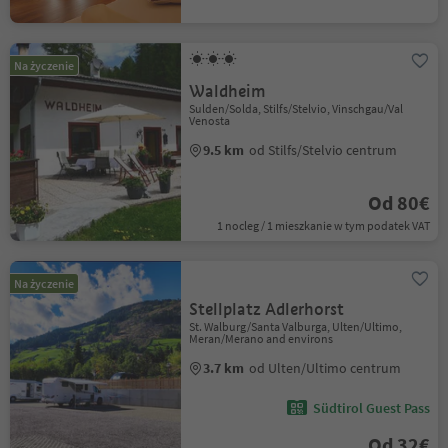
Na życzenie
Waldheim
Sulden/Solda, Stilfs/Stelvio, Vinschgau/Val
Venosta
9.5 km
od Stilfs/Stelvio centrum
Od 80€
1 nocleg / 1 mieszkanie w tym podatek VAT
Na życzenie
Stellplatz Adlerhorst
St. Walburg/Santa Valburga, Ulten/Ultimo,
Meran/Merano and environs
3.7 km
od Ulten/Ultimo centrum
Südtirol Guest Pass
Od 32€