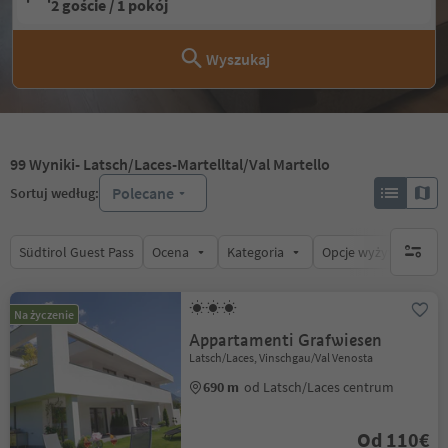
2 goście / 1 pokój
Wyszukaj
99
Wyniki
- Latsch/Laces-Martelltal/Val Martello
Polecane
Sortuj według:
Südtirol Guest Pass
Ocena
Kategoria
Opcje wyżywienia
brak ak
Na życzenie
Appartamenti Grafwiesen
Latsch/Laces, Vinschgau/Val Venosta
690 m
od Latsch/Laces centrum
Od 110€