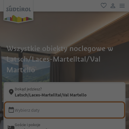
lin
ulubione
link uży
Wszystkie obiekty noclegowe w
Latsch/Laces-Martelltal/Val
Martello
Dokąd jedziesz?
Latsch/Laces-Martelltal/Val Martello
Wybierz daty
Goście i pokoje