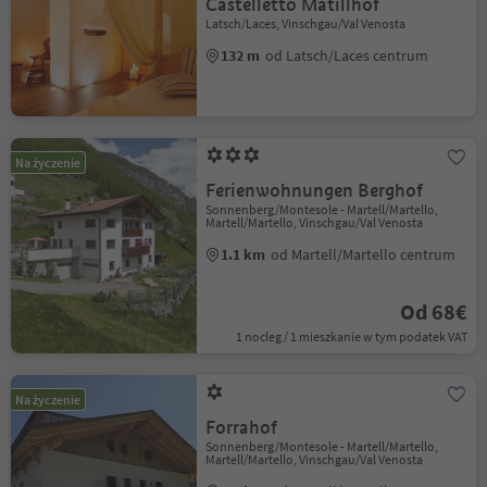
Castelletto Matillhof
Latsch/Laces, Vinschgau/Val Venosta
132 m
od Latsch/Laces centrum
Na życzenie
Ferienwohnungen Berghof
Sonnenberg/Montesole - Martell/Martello,
Martell/Martello, Vinschgau/Val Venosta
1.1 km
od Martell/Martello centrum
Od 68€
1 nocleg / 1 mieszkanie w tym podatek VAT
Na życzenie
Forrahof
Sonnenberg/Montesole - Martell/Martello,
Martell/Martello, Vinschgau/Val Venosta