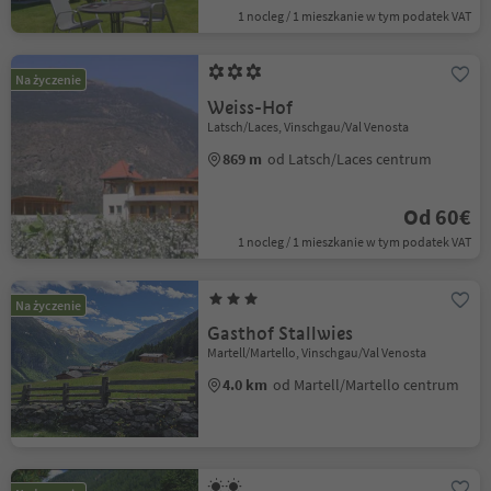
1 nocleg / 1 mieszkanie w tym podatek VAT
Na życzenie
Weiss-Hof
Latsch/Laces, Vinschgau/Val Venosta
869 m
od Latsch/Laces centrum
Od 60€
1 nocleg / 1 mieszkanie w tym podatek VAT
Na życzenie
Gasthof Stallwies
Martell/Martello, Vinschgau/Val Venosta
4.0 km
od Martell/Martello centrum