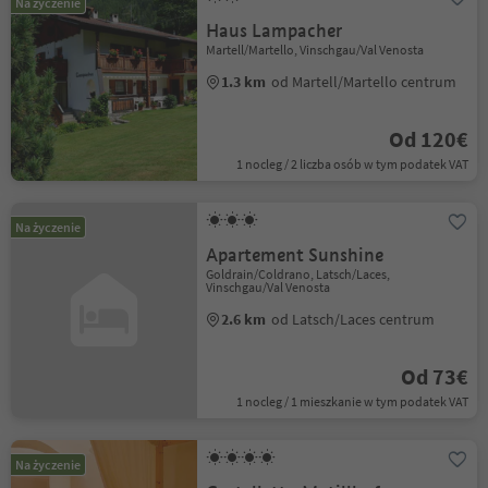
Na życzenie
Haus Lampacher
Martell/Martello, Vinschgau/Val Venosta
1.3 km
od Martell/Martello centrum
Od 120€
1 nocleg / 2 liczba osób w tym podatek VAT
Na życzenie
Apartement Sunshine
Goldrain/Coldrano, Latsch/Laces,
Vinschgau/Val Venosta
2.6 km
od Latsch/Laces centrum
Od 73€
1 nocleg / 1 mieszkanie w tym podatek VAT
Na życzenie