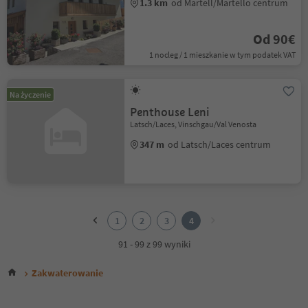
1.3 km
od Martell/Martello centrum
Od 90€
1 nocleg / 1 mieszkanie w tym podatek VAT
Na życzenie
Penthouse Leni
Latsch/Laces, Vinschgau/Val Venosta
347 m
od Latsch/Laces centrum
1
2
1
2
3
4
3
4
91 - 99 z 99 wyniki
Zakwaterowanie