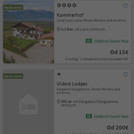
Na życzenie
Kammerhof
Lana/Lana, Lana, Meran/Merano and environs
2.2 km
od Lana centrum
Südtirol Guest Pass
Od 15€
1 nocleg / 1 mieszkanie w tym podatek VAT
Na życzenie
Videre Lodges
Gargazon/Gargazzone, Meran/Merano and
environs
391 m
od Gargazon/Gargazzone
centrum
Südtirol Guest Pass
Od 200€