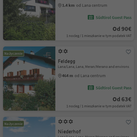
1.4 km
od Lana centrum
Südtirol Guest Pass
Od 90€
1 nocleg / 1 mieszkanie w tym podatek VAT
Na życzenie
Feldegg
Lana/Lana, Lana, Meran/Merano and environs
464 m
od Lana centrum
Südtirol Guest Pass
Od 63€
1 nocleg / 1 mieszkanie w tym podatek VAT
Na życzenie
Niederhof
Lana/Lana, Lana, Meran/Merano and environs