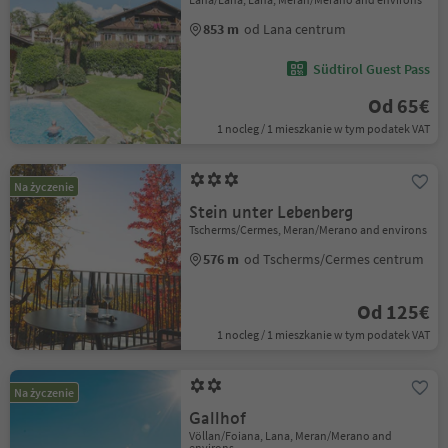
853 m
od Lana centrum
Südtirol Guest Pass
Od 65€
1 nocleg / 1 mieszkanie w tym podatek VAT
Na życzenie
Stein unter Lebenberg
Tscherms/Cermes, Meran/Merano and environs
576 m
od Tscherms/Cermes centrum
Od 125€
1 nocleg / 1 mieszkanie w tym podatek VAT
Na życzenie
Gallhof
Völlan/Foiana, Lana, Meran/Merano and
environs