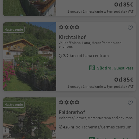
Od 85€
1 nocleg / 1 mieszkanie w tym podatek VAT
Na życzenie
Kirchtalhof
Völlan/Foiana, Lana, Meran/Merano and
environs
2.2 km
od Lana centrum
Südtirol Guest Pass
Od 85€
1 nocleg / 1 mieszkanie w tym podatek VAT
Na życzenie
Feldererhof
Tscherms/Cermes, Meran/Merano and environs
426 m
od Tscherms/Cermes centrum