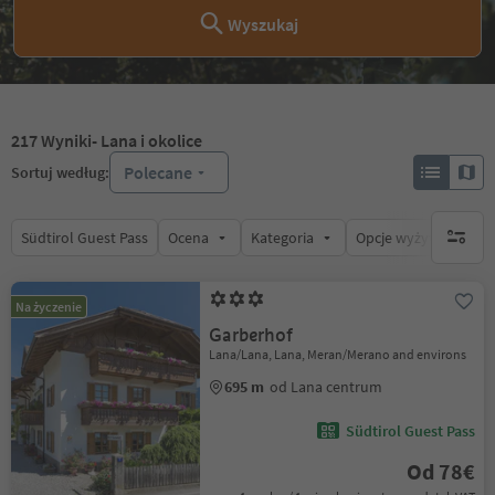
Wyszukaj
217
Wyniki
- Lana i okolice
Polecane
Sortuj według:
Südtirol Guest Pass
Ocena
Kategoria
Opcje wyżywienia
brak ak
Na życzenie
Garberhof
Lana/Lana, Lana, Meran/Merano and environs
695 m
od Lana centrum
Südtirol Guest Pass
Od 78€