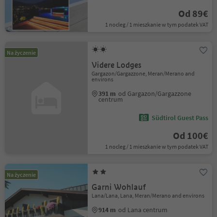
Od 89€
1 nocleg / 1 mieszkanie w tym podatek VAT
Na życzenie
Videre Lodges
Gargazon/Gargazzone, Meran/Merano and
environs
391 m
od Gargazon/Gargazzone
centrum
Südtirol Guest Pass
Od 100€
1 nocleg / 1 mieszkanie w tym podatek VAT
Na życzenie
Garni Wohlauf
Lana/Lana, Lana, Meran/Merano and environs
914 m
od Lana centrum