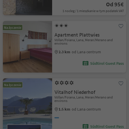
Od 95€
1 nocleg / 1 mieszkanie w tym podatek VAT
Na życzenie
Apartment Plattwies
Völlan/Foiana, Lana, Meran/Merano and
environs
2.3 km
od Lana centrum
Südtirol Guest Pass
Na życzenie
Vitalhof Niederhof
Völlan/Foiana, Lana, Meran/Merano and
environs
1.5 km
od Lana centrum
Südtirol Guest Pass