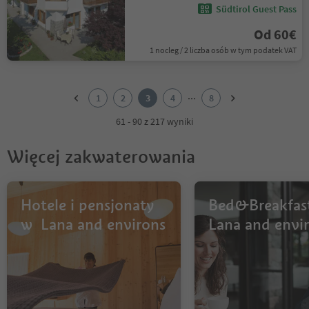
Südtirol Guest Pass
Od 60€
1 nocleg / 2 liczba osób w tym podatek VAT
1
2
...
1
2
3
4
8
3
4
61 - 90 z 217 wyniki
5
6
Więcej zakwaterowania
7
8
Hotele i pensjonaty
Bed&Breakfas
w Lana and environs
Lana and envi