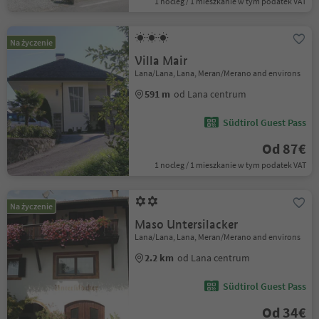
1 nocleg / 1 mieszkanie w tym podatek VAT
Na życzenie
Villa Mair
Lana/Lana, Lana, Meran/Merano and environs
591 m
od Lana centrum
Südtirol Guest Pass
Od 87€
1 nocleg / 1 mieszkanie w tym podatek VAT
Na życzenie
Maso Untersilacker
Lana/Lana, Lana, Meran/Merano and environs
2.2 km
od Lana centrum
Südtirol Guest Pass
Od 34€