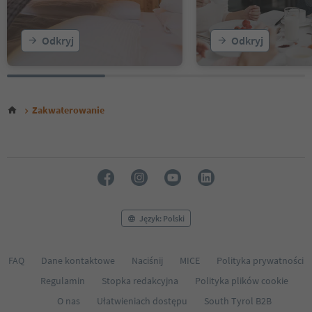
Odkryj
Odkryj
Zakwaterowanie
Język: Polski
FAQ
Dane kontaktowe
Naciśnij
MICE
Polityka prywatności
Regulamin
Stopka redakcyjna
Polityka plików cookie
O nas
Ułatwieniach dostępu
South Tyrol B2B