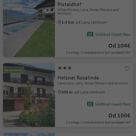
Plateidhof
Völlan/Foiana, Lana, Meran/Merano and
environs
1.4 km
od Lana centrum
Südtirol Guest Pass
Od 104€
1 nocleg / 1 mieszkanie w tym podatek VAT
Na życzenie
Holzner Rosalinde
Lana/Lana, Lana, Meran/Merano and environs
898 m
od Lana centrum
Südtirol Guest Pass
Od 100€
1 nocleg / 1 mieszkanie w tym podatek VAT