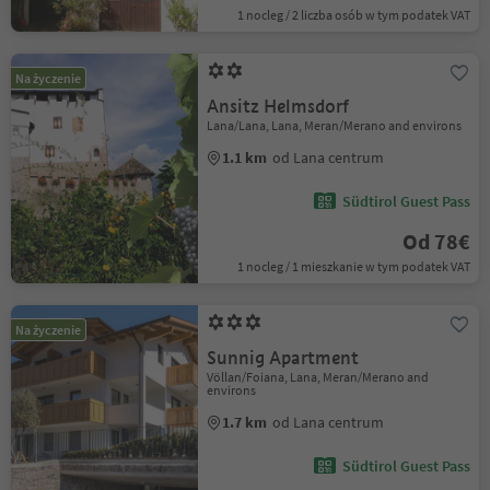
1 nocleg / 2 liczba osób w tym podatek VAT
Na życzenie
Ansitz Helmsdorf
Lana/Lana, Lana, Meran/Merano and environs
1.1 km
od Lana centrum
Südtirol Guest Pass
Od 78€
1 nocleg / 1 mieszkanie w tym podatek VAT
Na życzenie
Sunnig Apartment
Völlan/Foiana, Lana, Meran/Merano and
environs
1.7 km
od Lana centrum
Südtirol Guest Pass