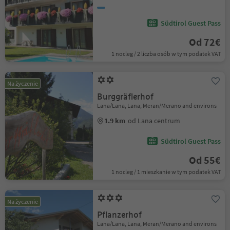
Südtirol Guest Pass
Od 72€
1 nocleg / 2 liczba osób w tym podatek VAT
Na życzenie
Burggräflerhof
Lana/Lana, Lana, Meran/Merano and environs
1.9 km
od Lana centrum
Südtirol Guest Pass
Od 55€
1 nocleg / 1 mieszkanie w tym podatek VAT
Na życzenie
Pflanzerhof
Lana/Lana, Lana, Meran/Merano and environs