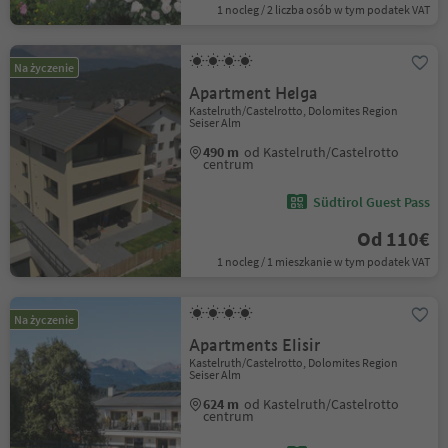
1 nocleg / 2 liczba osób w tym podatek VAT
Na życzenie
Apartment Helga
Kastelruth/Castelrotto, Dolomites Region
Seiser Alm
490 m
od Kastelruth/Castelrotto
centrum
Südtirol Guest Pass
Od 110€
1 nocleg / 1 mieszkanie w tym podatek VAT
Na życzenie
Apartments Elisir
Kastelruth/Castelrotto, Dolomites Region
Seiser Alm
624 m
od Kastelruth/Castelrotto
centrum