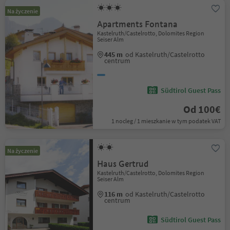
Na życzenie
Apartments Fontana
Kastelruth/Castelrotto, Dolomites Region
Seiser Alm
445 m
od Kastelruth/Castelrotto
centrum
Südtirol Guest Pass
Od 100€
1 nocleg / 1 mieszkanie w tym podatek VAT
Na życzenie
Haus Gertrud
Kastelruth/Castelrotto, Dolomites Region
Seiser Alm
116 m
od Kastelruth/Castelrotto
centrum
Südtirol Guest Pass