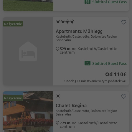
Südtirol Guest Pass
Na życzenie
Apartments Mühlegg
Kastelruth/Castelrotto, Dolomites Region
Seiser Alm
529 m
od Kastelruth/Castelrotto
centrum
Südtirol Guest Pass
Od 110€
1 nocleg / 1 mieszkanie w tym podatek VAT
Na życzenie
Chalet Regina
Kastelruth/Castelrotto, Dolomites Region
Seiser Alm
729 m
od Kastelruth/Castelrotto
centrum