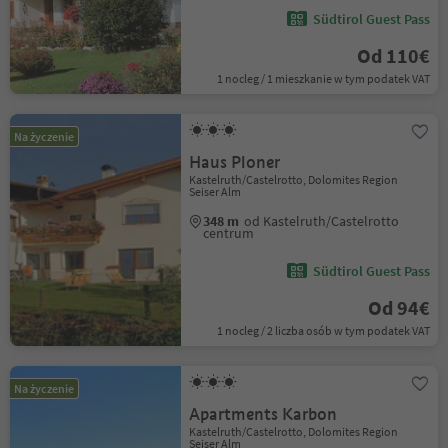
Südtirol Guest Pass
Od 110€
1 nocleg / 1 mieszkanie w tym podatek VAT
Na życzenie
Haus Ploner
Kastelruth/Castelrotto, Dolomites Region
Seiser Alm
348 m
od Kastelruth/Castelrotto
centrum
Südtirol Guest Pass
Od 94€
1 nocleg / 2 liczba osób w tym podatek VAT
Na życzenie
Apartments Karbon
Kastelruth/Castelrotto, Dolomites Region
Seiser Alm