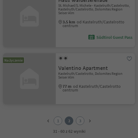
Haus Wälderserenade
St. Michael/S. Michele - Kastelruth/Castelrotto,
Kastelruth/Castelrotto, Dolomites Region
Seiser Alm
3.5 km
od Kastelruth/Castelrotto
centrum
Südtirol Guest Pass
Na życzenie
Valentino Apartment
Kastelruth/Castelrotto, Dolomites Region
Seiser Alm
77 m
od Kastelruth/Castelrotto
centrum
1
2
1
2
3
3
31 - 60 z 62 wyniki