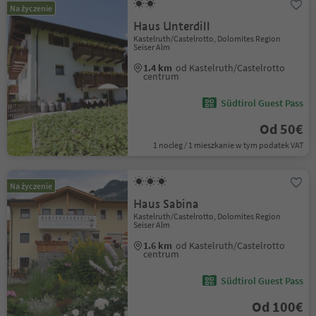
Na życzenie
Haus Unterdill
Kastelruth/Castelrotto, Dolomites Region
Seiser Alm
1.4 km
od Kastelruth/Castelrotto
centrum
Südtirol Guest Pass
Od 50€
1 nocleg / 1 mieszkanie w tym podatek VAT
Na życzenie
Haus Sabina
Kastelruth/Castelrotto, Dolomites Region
Seiser Alm
1.6 km
od Kastelruth/Castelrotto
centrum
Südtirol Guest Pass
Od 100€