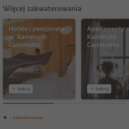
Więcej zakwaterowania
Hotele i pensjonaty
Apartamenty 
w Kastelruth
Kastelruth
Castelrotto
Castelrotto
Odkryj
Odkryj
Zakwaterowanie