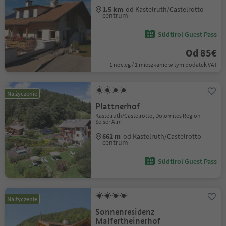
1.5 km
od Kastelruth/Castelrotto
centrum
Südtirol Guest Pass
Od 85€
1 nocleg / 1 mieszkanie w tym podatek VAT
Na życzenie
Plattnerhof
Kastelruth/Castelrotto, Dolomites Region
Seiser Alm
662 m
od Kastelruth/Castelrotto
centrum
Südtirol Guest Pass
Na życzenie
Sonnenresidenz
Malfertheinerhof