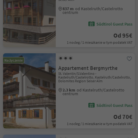
837 m
od Kastelruth/Castelrotto
centrum
Südtirol Guest Pass
Od 95€
1 nocleg / 1 mieszkanie w tym podatek VAT
Na życzenie
Appartement Bergmyrthe
St. Valentin/S.Valentino -
Kastelruth/Castelrotto, Kastelruth/Castelrotto,
Dolomites Region Seiser Alm
2.3 km
od Kastelruth/Castelrotto
centrum
Südtirol Guest Pass
Od 70€
1 nocleg / 1 mieszkanie w tym podatek VAT