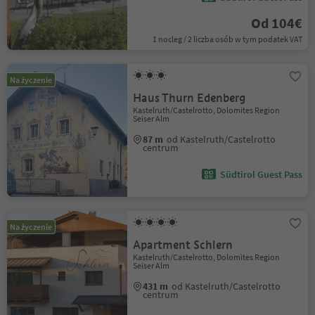
Od 104€
1 nocleg / 2 liczba osób w tym podatek VAT
Na życzenie
Haus Thurn Edenberg
Kastelruth/Castelrotto, Dolomites Region
Seiser Alm
87 m
od Kastelruth/Castelrotto
centrum
Südtirol Guest Pass
Na życzenie
Apartment Schlern
Kastelruth/Castelrotto, Dolomites Region
Seiser Alm
431 m
od Kastelruth/Castelrotto
centrum