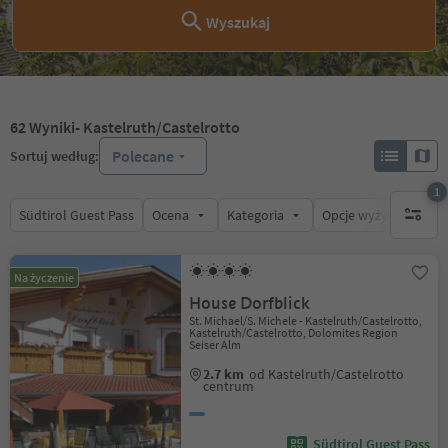
Wyszukaj
62
Wyniki
- Kastelruth/Castelrotto
Polecane
Sortuj według:
1
Südtirol Guest Pass
Ocena
Kategoria
Opcje wyżywienia
1 aktywn
Na życzenie
House Dorfblick
St. Michael/S. Michele - Kastelruth/Castelrotto,
Kastelruth/Castelrotto, Dolomites Region
Seiser Alm
2.7 km
od Kastelruth/Castelrotto
centrum
Südtirol Guest Pass