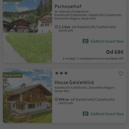
Pschoyerhof
St. Valentin/S.Valentino -
Kastelruth/Castelrotto, Kastelruth/Castelrotto,
Dolomites Region Seiser Alm
2.3 km
od Kastelruth/Castelrotto
centrum
Südtirol Guest Pass
Od 68€
1 nocleg / 1 mieszkanie w tym podatek VAT
Na życzenie
House Geislerblick
Kastelruth/Castelrotto, Dolomites Region
Seiser Alm
490 m
od Kastelruth/Castelrotto
centrum
Südtirol Guest Pass