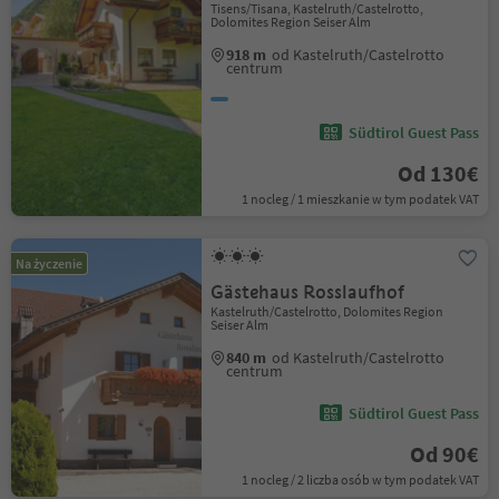
Tisens/Tisana, Kastelruth/Castelrotto,
Dolomites Region Seiser Alm
918 m
od Kastelruth/Castelrotto
centrum
Südtirol Guest Pass
Od 130€
1 nocleg / 1 mieszkanie w tym podatek VAT
Na życzenie
Gästehaus Rosslaufhof
Kastelruth/Castelrotto, Dolomites Region
Seiser Alm
840 m
od Kastelruth/Castelrotto
centrum
Südtirol Guest Pass
Od 90€
1 nocleg / 2 liczba osób w tym podatek VAT