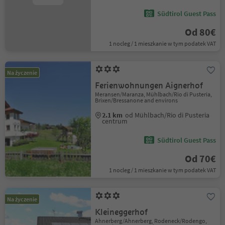
Südtirol Guest Pass
Od 80€
1 nocleg / 1 mieszkanie w tym podatek VAT
Na życzenie
Ferienwohnungen Aignerhof
Meransen/Maranza, Mühlbach/Rio di Pusteria,
Brixen/Bressanone and environs
2.1 km
od Mühlbach/Rio di Pusteria
centrum
Südtirol Guest Pass
Od 70€
1 nocleg / 1 mieszkanie w tym podatek VAT
Na życzenie
Kleineggerhof
Ahnerberg/Ahnerberg, Rodeneck/Rodengo,