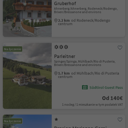
Gruberhof
Ahnerberg/Ahnerberg, Rodeneck/Rodengo,
Brixen/Bressanone and environs
2.2 km
od Rodeneck/Rodengo
centrum
Na życzenie
Parleitner
Spinges/Spinga, Mühlbach/Rio di Pusteria,
Brixen/Bressanone and environs
1.7 km
od Mühlbach/Rio di Pusteria
centrum
Südtirol Guest Pass
Od 140€
1 nocleg / 1 mieszkanie w tym podatek VAT
Na życzenie