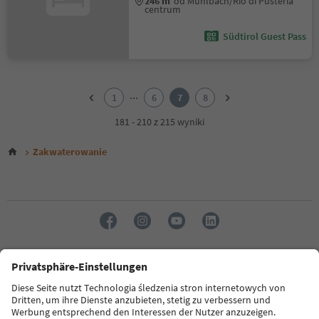
246 m
od Mühlbach/Rio di Pusteria
centrum
Südtirol Guest Pass
1
2
...
1
6
7
8
3
4
181 - 210 z 215 wyniki
5
6
Zakwaterowanie
7
8
Język: Polski
FAQ
Dane kontaktowe
Naciśnij
MICE
Polityka prywatności