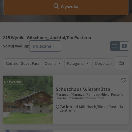
Wyszukaj
215
Wyniki
- Gitschberg-Jochtal/Rio Pusteria
Polecane
Sortuj według:
Südtirol Guest Pass
Ocena
Kategoria
Opcje wyżywienia
brak ak
Na życzenie
Schutzhaus Wieserhütte
Meransen/Maranza, Mühlbach/Rio di Pusteria,
Brixen/Bressanone and environs
7.8 km
od Mühlbach/Rio di Pusteria
centrum