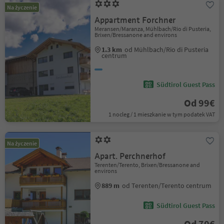
Na życzenie
Appartment Forchner
Meransen/Maranza, Mühlbach/Rio di Pusteria,
Brixen/Bressanone and environs
1.3 km
od Mühlbach/Rio di Pusteria
centrum
Südtirol Guest Pass
Od 99€
1 nocleg / 1 mieszkanie w tym podatek VAT
Na życzenie
Apart. Perchnerhof
Terenten/Terento, Brixen/Bressanone and
environs
889 m
od Terenten/Terento centrum
Südtirol Guest Pass
Od 70€