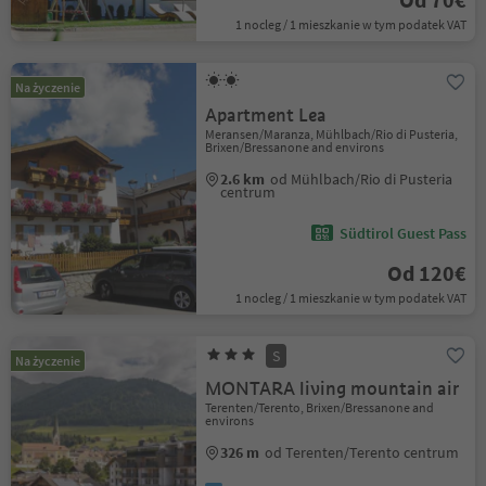
1 nocleg / 1 mieszkanie w tym podatek VAT
Na życzenie
Apartment Lea
Meransen/Maranza, Mühlbach/Rio di Pusteria,
Brixen/Bressanone and environs
2.6 km
od Mühlbach/Rio di Pusteria
centrum
Südtirol Guest Pass
Od 120€
1 nocleg / 1 mieszkanie w tym podatek VAT
S
Na życzenie
MONTARA living mountain air
Terenten/Terento, Brixen/Bressanone and
environs
326 m
od Terenten/Terento centrum