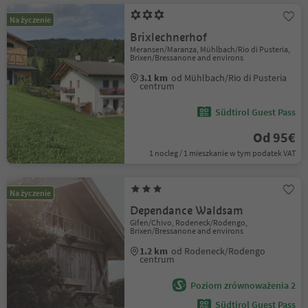
Na życzenie
Brixlechnerhof
Meransen/Maranza, Mühlbach/Rio di Pusteria,
Brixen/Bressanone and environs
3.1 km
od Mühlbach/Rio di Pusteria
centrum
Südtirol Guest Pass
Od 95€
1 nocleg / 1 mieszkanie w tym podatek VAT
Na życzenie
Dependance Waldsam
Gifen/Chivo, Rodeneck/Rodengo,
Brixen/Bressanone and environs
1.2 km
od Rodeneck/Rodengo
centrum
Poziom zrównoważenia 2
Südtirol Guest Pass