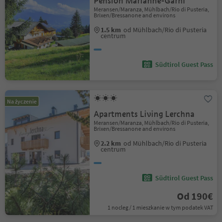
Pension Marianne-Garni
Meransen/Maranza, Mühlbach/Rio di Pusteria,
Brixen/Bressanone and environs
1.5 km
od Mühlbach/Rio di Pusteria
centrum
Südtirol Guest Pass
Na życzenie
Apartments Living Lerchna
Meransen/Maranza, Mühlbach/Rio di Pusteria,
Brixen/Bressanone and environs
2.2 km
od Mühlbach/Rio di Pusteria
centrum
Südtirol Guest Pass
Od 190€
1 nocleg / 1 mieszkanie w tym podatek VAT