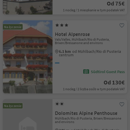
Od 75€
1 nocleg / 1 mieszkanie w tym podatek VAT
Na życzenie
Hotel Alpenrose
Vals/Valles, Mühlbach/Rio di Pusteria,
Brixen/Bressanone and environs
6.1 km
od Mühlbach/Rio di Pusteria
centrum
Südtirol Guest Pass
Od 130€
1 nocleg / 2 liczba osób w tym podatek VAT
Na życzenie
Dolomites Alpine Penthouse
Mühlbach/Rio di Pusteria, Brixen/Bressanone
and environs