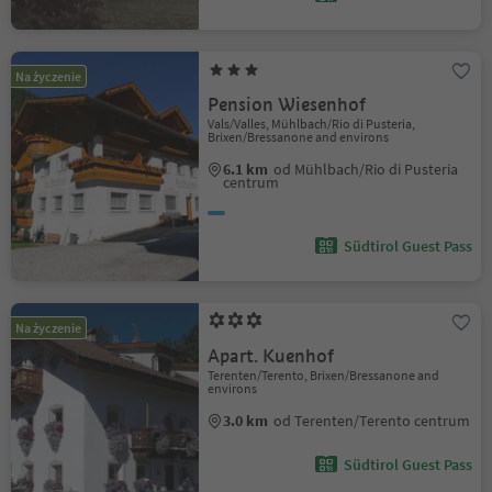
Na życzenie
Pension Wiesenhof
Vals/Valles, Mühlbach/Rio di Pusteria,
Brixen/Bressanone and environs
6.1 km
od Mühlbach/Rio di Pusteria
centrum
Südtirol Guest Pass
Na życzenie
Apart. Kuenhof
Terenten/Terento, Brixen/Bressanone and
environs
3.0 km
od Terenten/Terento centrum
Südtirol Guest Pass