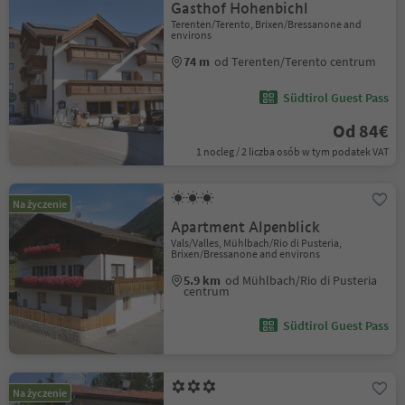
Gasthof Hohenbichl
Terenten/Terento, Brixen/Bressanone and
environs
74 m
od Terenten/Terento centrum
Südtirol Guest Pass
Od 84€
1 nocleg / 2 liczba osób w tym podatek VAT
Na życzenie
Apartment Alpenblick
Vals/Valles, Mühlbach/Rio di Pusteria,
Brixen/Bressanone and environs
5.9 km
od Mühlbach/Rio di Pusteria
centrum
Südtirol Guest Pass
Na życzenie