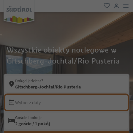
lin
ulubione
link uży
Wszystkie obiekty noclegowe w
Gitschberg-Jochtal/Rio Pusteria
Dokąd jedziesz?
Gitschberg-Jochtal/Rio Pusteria
Wybierz daty
Goście i pokoje
2 goście / 1 pokój