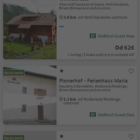
Obervintl/Vandoies di Sopra, Vintl/Vandoies,
Brixen/Bressanone and environs
3.8 km
od Vintl/Vandoies centrum
Südtirol Guest Pass
Od 62€
1 nocleg / 2 liczba osób w tym podatek VAT
Na życzenie
Plonerhof - Ferienhaus Maria
Nauders/S.Benedetto, Rodeneck/Rodengo,
Brixen/Bressanone and environs
1.2 km
od Rodeneck/Rodengo
centrum
Südtirol Guest Pass
Na życzenie