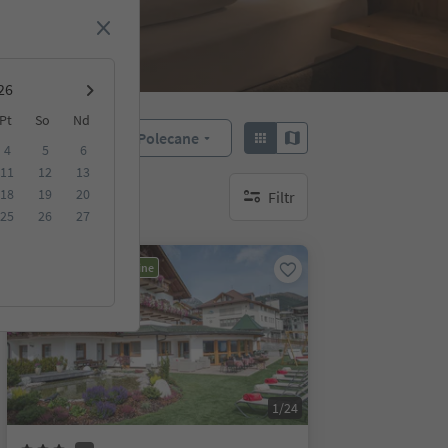
Pt
So
Nd
Polecane
Sortuj według:
4
5
6
11
12
13
18
19
20
Filtr
brak aktywnych filtrów
25
26
27
Możliwość rezerwacji online
1/24