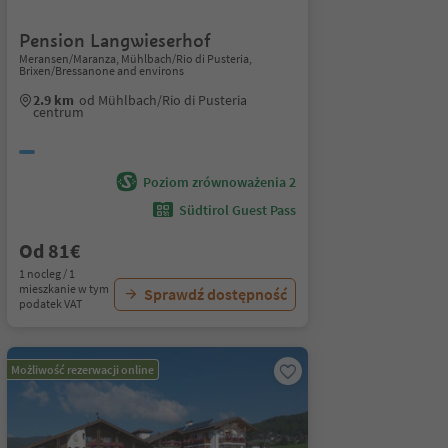
Pension Langwieserhof
Meransen/Maranza, Mühlbach/Rio di Pusteria,
Brixen/Bressanone and environs
2.9 km
od Mühlbach/Rio di Pusteria
centrum
Poziom zrównoważenia 2
Südtirol Guest Pass
Od 81€
1 nocleg / 1
mieszkanie w tym
Sprawdź dostępność
podatek VAT
Możliwość rezerwacji online