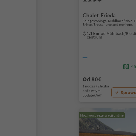
Chalet Frieda
Spinges/Spinga, Mühlbach/Rio di P
Brixen/Bressanone and environs
1.1 km
od Mühlbach/Rio di
centrum
Sü
Od 80€
1 nocleg / 2 liczba
osób w tym
Sprawd
podatek VAT
Możliwość rezerwacji online