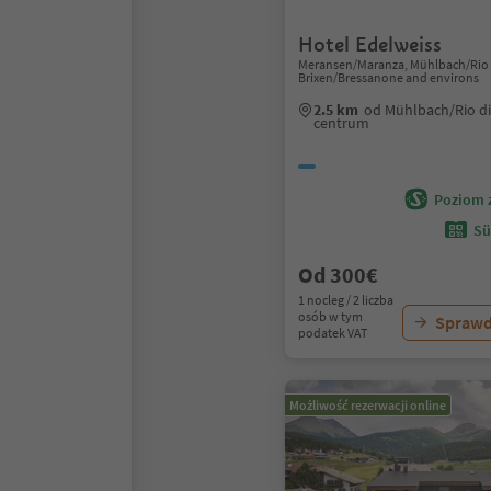
Hotel Edelweiss
Meransen/Maranza, Mühlbach/Rio d
Brixen/Bressanone and environs
2.5 km
od Mühlbach/Rio di
centrum
Poziom 
Sü
Od 300€
1 nocleg / 2 liczba
osób w tym
Sprawd
podatek VAT
Możliwość rezerwacji online