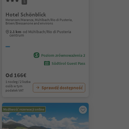
S
Hotel Schönblick
Meransen/Maranza, Mühlbach/Rio di Pusteria,
Brixen/Bressanone and environs
2.1 km
od Mühlbach/Rio di Pusteria
centrum
Poziom zrównoważenia 2
Südtirol Guest Pass
Od 166€
1 nocleg / 2 liczba
osób w tym
Sprawdź dostępność
podatek VAT
Możliwość rezerwacji online