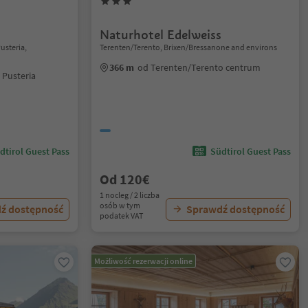
Naturhotel Edelweiss
usteria,
Terenten/Terento, Brixen/Bressanone and environs
366 m
od Terenten/Terento centrum
 Pusteria
dtirol Guest Pass
Südtirol Guest Pass
Od 120€
1 nocleg / 2 liczba
osób w tym
ź dostępność
Sprawdź dostępność
podatek VAT
Możliwość rezerwacji online