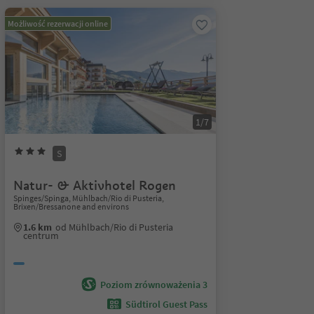
Możliwość rezerwacji online
1/7
S
Natur- & Aktivhotel Rogen
Spinges/Spinga, Mühlbach/Rio di Pusteria,
Brixen/Bressanone and environs
1.6 km
od Mühlbach/Rio di Pusteria
centrum
Poziom zrównoważenia 3
Südtirol Guest Pass