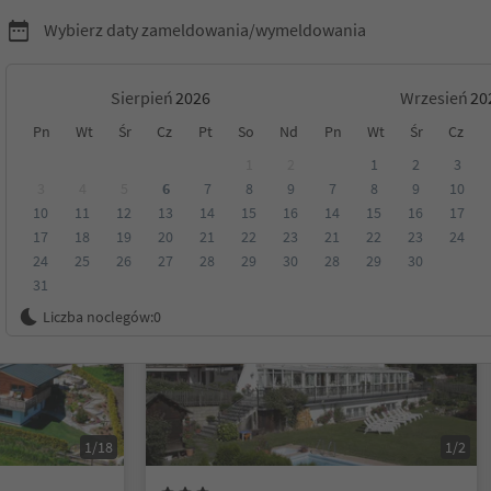
Wybierz daty zameldowania/wymeldowania
Sierpień
Wrzesień
Pn
Wt
Śr
Cz
Pt
So
Nd
Pn
Wt
Śr
Cz
htal/Rio Pusteria
1
2
1
2
3
3
4
5
6
7
8
9
7
8
9
10
10
11
12
13
14
15
16
14
15
16
17
Kategoria
Opcje wyżywienia
Ekologiczne zakwaterowanie
17
18
19
20
21
22
23
21
22
23
24
24
25
26
27
28
29
30
28
29
30
31
Możliwość rezerwacji online
Liczba noclegów:
0
1/18
1/2