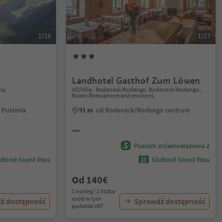
1/19
1/27
Landhotel Gasthof Zum Löwen
ia,
Vill/Villa - Rodeneck/Rodengo, Rodeneck/Rodengo,
Brixen/Bressanone and environs
 Pusteria
91 m
od Rodeneck/Rodengo centrum
Poziom zrównoważenia 2
dtirol Guest Pass
Südtirol Guest Pass
Od 140€
1 nocleg / 2 liczba
osób w tym
ź dostępność
Sprawdź dostępność
podatek VAT