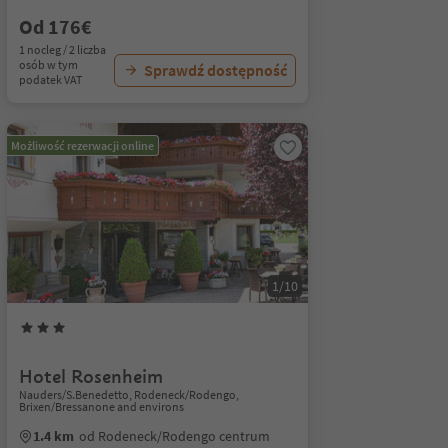
Od 176€
1 nocleg / 2 liczba
osób w tym
Sprawdź dostępność
podatek VAT
Możliwość rezerwacji online
1/10
Hotel Rosenheim
Nauders/S.Benedetto, Rodeneck/Rodengo,
Brixen/Bressanone and environs
1.4 km
od Rodeneck/Rodengo centrum