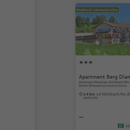
Możliwość rezerwacji online
Apartment Berg Dia
Meransen/Maranza, Mühlbach/Rio d
Brixen/Bressanone and environs
2.4 km
od Mühlbach/Rio di
centrum
Sü