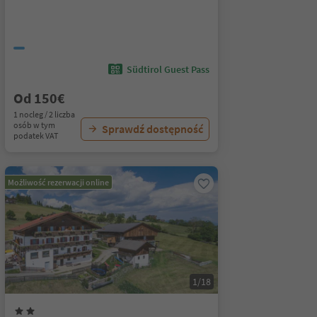
Südtirol Guest Pass
Od 150€
1 nocleg / 2 liczba
osób w tym
Sprawdź dostępność
podatek VAT
Możliwość rezerwacji online
1/18