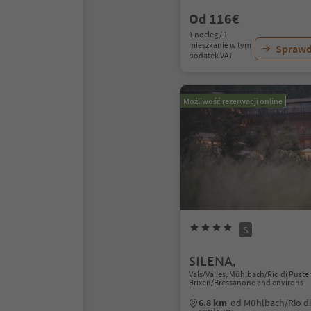
Od 116€
1 nocleg / 1
mieszkanie w tym
Sprawd
podatek VAT
Możliwość rezerwacji online
S
SILENA,
Vals/Valles, Mühlbach/Rio di Puster
Brixen/Bressanone and environs
6.8 km
od Mühlbach/Rio di