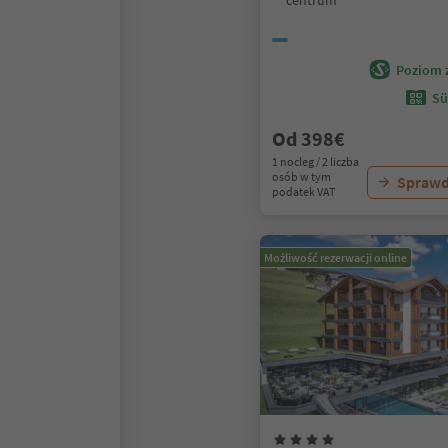
centrum
Poziom 
Sü
Od 398€
1 nocleg / 2 liczba
osób w tym
Sprawd
podatek VAT
Możliwość rezerwacji online