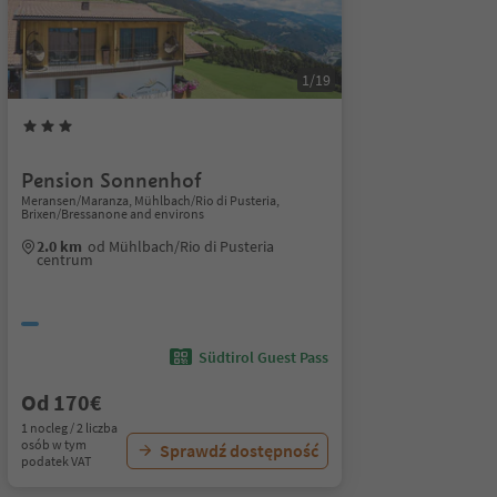
1/19
Pension Sonnenhof
Meransen/Maranza, Mühlbach/Rio di Pusteria,
Brixen/Bressanone and environs
2.0 km
od Mühlbach/Rio di Pusteria
centrum
Südtirol Guest Pass
Od 170€
1 nocleg / 2 liczba
osób w tym
Sprawdź dostępność
podatek VAT