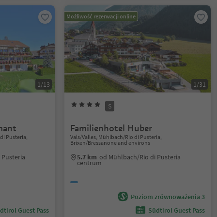
Możliwość rezerwacji online
1/13
1/31
S
mant
Familienhotel Huber
i Pusteria,
Vals/Valles, Mühlbach/Rio di Pusteria,
Brixen/Bressanone and environs
 Pusteria
5.7 km
od Mühlbach/Rio di Pusteria
centrum
Poziom zrównoważenia 3
dtirol Guest Pass
Südtirol Guest Pass