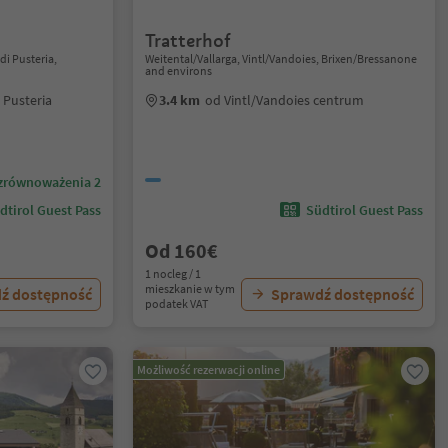
Tratterhof
i Pusteria,
Weitental/Vallarga, Vintl/Vandoies, Brixen/Bressanone
and environs
 Pusteria
3.4 km
od Vintl/Vandoies centrum
zrównoważenia 2
dtirol Guest Pass
Südtirol Guest Pass
Od 160€
1 nocleg / 1
mieszkanie w tym
ź dostępność
Sprawdź dostępność
podatek VAT
Możliwość rezerwacji online