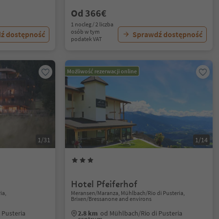
Od 366€
1 nocleg / 2 liczba
osób w tym
ź dostępność
Sprawdź dostępność
podatek VAT
Możliwość rezerwacji online
1/31
1/14
Hotel Pfeiferhof
ia,
Meransen/Maranza, Mühlbach/Rio di Pusteria,
Brixen/Bressanone and environs
 Pusteria
2.8 km
od Mühlbach/Rio di Pusteria