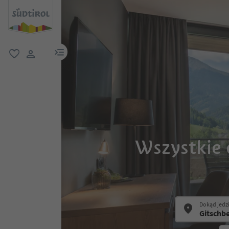
link menu
ulubione
link użytkownika
Wszystkie 
Dokąd jedz