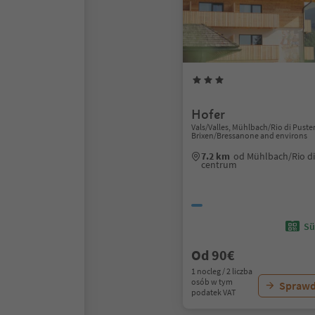
Hofer
Vals/Valles, Mühlbach/Rio di Puster
Brixen/Bressanone and environs
7.2 km
od Mühlbach/Rio di
centrum
Sü
Od 90€
1 nocleg / 2 liczba
osób w tym
Sprawd
podatek VAT