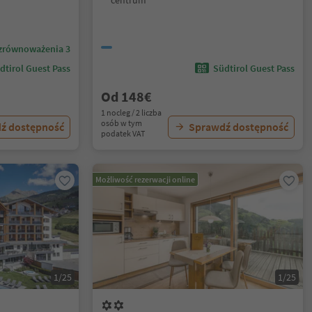
centrum
zrównoważenia 3
dtirol Guest Pass
Südtirol Guest Pass
Od 148€
1 nocleg / 2 liczba
osób w tym
ź dostępność
Sprawdź dostępność
podatek VAT
Możliwość rezerwacji online
1/25
1/25