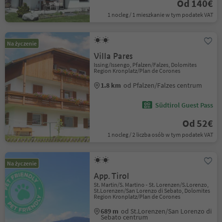
Od 140€
1 nocleg / 1 mieszkanie w tym podatek VAT
Na życzenie
Villa Pares
Issing/Issengo, Pfalzen/Falzes, Dolomites
Region Kronplatz/Plan de Corones
1.8 km
od Pfalzen/Falzes centrum
Südtirol Guest Pass
Od 52€
1 nocleg / 2 liczba osób w tym podatek VAT
Na życzenie
App. Tirol
St. Martin/S. Martino - St. Lorenzen/S.Lorenzo,
St.Lorenzen/San Lorenzo di Sebato, Dolomites
Region Kronplatz/Plan de Corones
689 m
od St.Lorenzen/San Lorenzo di
Sebato centrum