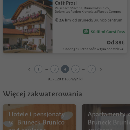
Cafè Prosl
Reischach/Riscone, Bruneck/Brunico,
Dolomites Region Kronplatz/Plan de Corones
2.6 km
od Bruneck/Brunico centrum
Südtirol Guest Pass
Od 88€
1 nocleg / 2 liczba osób w tym podatek VAT
1
2
...
...
1
3
4
5
7
3
4
91 - 120 z 186 wyniki
5
6
Więcej zakwaterowania
7
Hotele i pensjonaty
Apartamenty 
w Bruneck Brunico
Bruneck Bruni