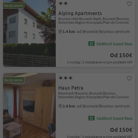
Na życzenie
Alping Apartments
Brunico città/Bruneck Stadt, Bruneck/Brunico,
Dolomites Region Kronplatz/Plan de Corones
1.4 km
od Bruneck/Brunico centrum
Südtirol Guest Pass
Od 150€
1 nocleg / 1 mieszkanie w tym podatek VAT
Na życzenie
Haus Petra
Reischach/Riscone, Bruneck/Brunico,
Dolomites Region Kronplatz/Plan de Corones
2.4 km
od Bruneck/Brunico centrum
Südtirol Guest Pass
Od 150€
1 nocleg / 1 mieszkanie w tym podatek VAT