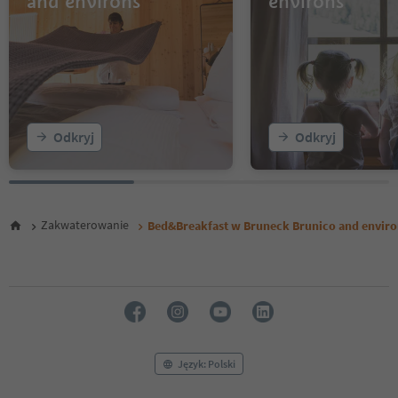
and environs
environs
Odkryj
Odkryj
Zakwaterowanie
Bed&Breakfast w Bruneck Brunico and enviro
Język: Polski