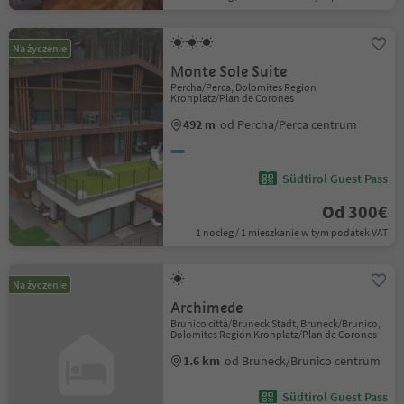
Na życzenie
Monte Sole Suite
Percha/Perca, Dolomites Region
Kronplatz/Plan de Corones
492 m
od Percha/Perca centrum
Südtirol Guest Pass
Od 300€
1 nocleg / 1 mieszkanie w tym podatek VAT
Na życzenie
Archimede
Brunico città/Bruneck Stadt, Bruneck/Brunico,
Dolomites Region Kronplatz/Plan de Corones
1.6 km
od Bruneck/Brunico centrum
Südtirol Guest Pass