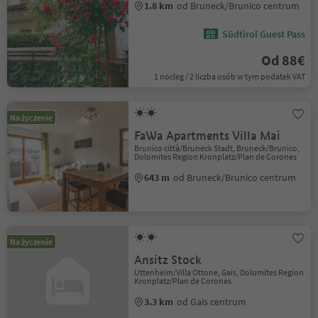
1.8 km
od Bruneck/Brunico centrum
Südtirol Guest Pass
Od 88€
1 nocleg / 2 liczba osób w tym podatek VAT
Na życzenie
FaWa Apartments Villa Mai
Brunico città/Bruneck Stadt, Bruneck/Brunico,
Dolomites Region Kronplatz/Plan de Corones
643 m
od Bruneck/Brunico centrum
Na życzenie
Ansitz Stock
Uttenheim/Villa Ottone, Gais, Dolomites Region
Kronplatz/Plan de Corones
3.3 km
od Gais centrum