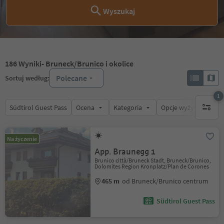
Wyszukaj
186
Wyniki
- Bruneck/Brunico i okolice
Polecane
Sortuj według:
1
Südtirol Guest Pass
Ocena
Kategoria
Opcje wyżywienia
1 aktywn
Na życzenie
App. Braunegg 1
Brunico città/Bruneck Stadt, Bruneck/Brunico,
Dolomites Region Kronplatz/Plan de Corones
465 m
od Bruneck/Brunico centrum
Südtirol Guest Pass