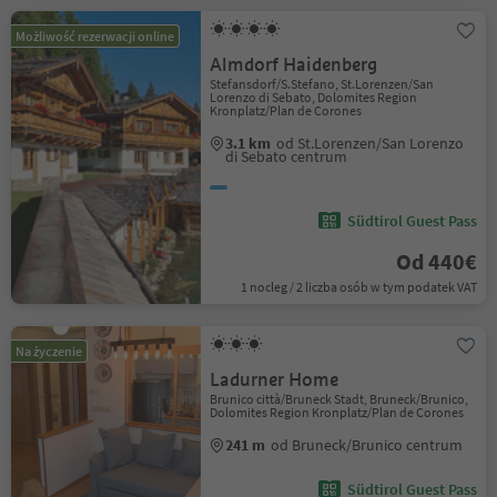
Możliwość rezerwacji online
Almdorf Haidenberg
Stefansdorf/S.Stefano, St.Lorenzen/San
Lorenzo di Sebato, Dolomites Region
Kronplatz/Plan de Corones
3.1 km
od St.Lorenzen/San Lorenzo
di Sebato centrum
Südtirol Guest Pass
Od 440€
1 nocleg / 2 liczba osób w tym podatek VAT
Na życzenie
Ladurner Home
Brunico città/Bruneck Stadt, Bruneck/Brunico,
Dolomites Region Kronplatz/Plan de Corones
241 m
od Bruneck/Brunico centrum
Südtirol Guest Pass