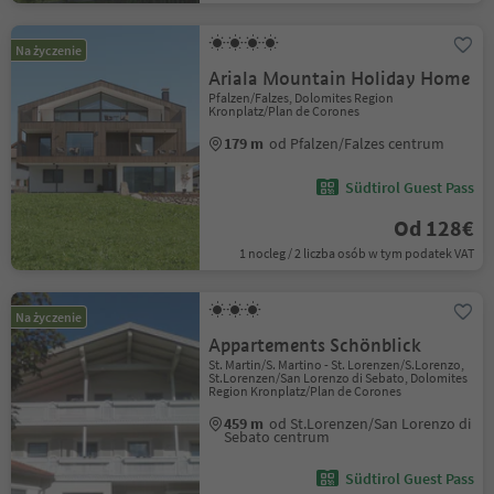
Na życzenie
Ariala Mountain Holiday Home
Pfalzen/Falzes, Dolomites Region
Kronplatz/Plan de Corones
179 m
od Pfalzen/Falzes centrum
Südtirol Guest Pass
Od 128€
1 nocleg / 2 liczba osób w tym podatek VAT
Na życzenie
Appartements Schönblick
St. Martin/S. Martino - St. Lorenzen/S.Lorenzo,
St.Lorenzen/San Lorenzo di Sebato, Dolomites
Region Kronplatz/Plan de Corones
459 m
od St.Lorenzen/San Lorenzo di
Sebato centrum
Südtirol Guest Pass