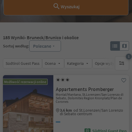
Wyszukaj
185
Wyniki
- Bruneck/Brunico i okolice
Polecane
Sortuj według:
1
Südtirol Guest Pass
Ocena
Kategoria
Opcje wyżywienia
1 aktywn
Możliwość rezerwacji online
Appartements Promberger
Montal/Mantana, St.Lorenzen/San Lorenzo di
Sebato, Dolomites Region Kronplatz/Plan de
Corones
3.6 km
od St.Lorenzen/San Lorenzo
di Sebato centrum
Südtirol Guest Pass