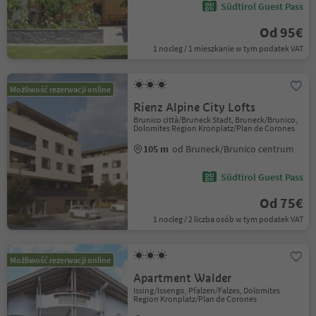
Südtirol Guest Pass
Od 95€
1 nocleg / 1 mieszkanie w tym podatek VAT
Możliwość rezerwacji online
Rienz Alpine City Lofts
Brunico città/Bruneck Stadt, Bruneck/Brunico,
Dolomites Region Kronplatz/Plan de Corones
105 m
od Bruneck/Brunico centrum
Südtirol Guest Pass
Od 75€
1 nocleg / 2 liczba osób w tym podatek VAT
Możliwość rezerwacji online
Apartment Walder
Issing/Issengo, Pfalzen/Falzes, Dolomites
Region Kronplatz/Plan de Corones