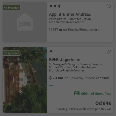
Na życzenie
App. Brunner Andreas
Percha/Perca, Dolomites Region
Kronplatz/Plan de Corones
377 m
od Percha/Perca centrum
Na życzenie
B&B Jägerheim
St. Georgen/S. Giorgio - Bruneck/Brunico,
Bruneck/Brunico, Dolomites Region
Kronplatz/Plan de Corones
2.4 km
od Bruneck/Brunico centrum
Südtirol Guest Pass
Od 84€
1 nocleg / 2 liczba osób w tym podatek VAT