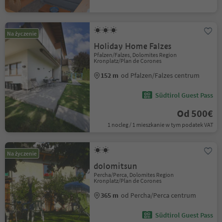
Na życzenie
Holiday Home Falzes
Pfalzen/Falzes, Dolomites Region
Kronplatz/Plan de Corones
152 m
od Pfalzen/Falzes centrum
Südtirol Guest Pass
Od 500€
1 nocleg / 1 mieszkanie w tym podatek VAT
Na życzenie
dolomitsun
Percha/Perca, Dolomites Region
Kronplatz/Plan de Corones
365 m
od Percha/Perca centrum
Südtirol Guest Pass