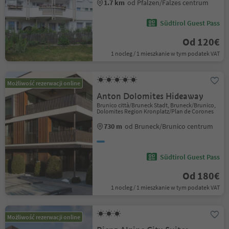
1.7 km
od Pfalzen/Falzes centrum
Südtirol Guest Pass
Od 120€
1 nocleg / 1 mieszkanie w tym podatek VAT
Możliwość rezerwacji online
Anton Dolomites Hideaway
Brunico città/Bruneck Stadt, Bruneck/Brunico,
Dolomites Region Kronplatz/Plan de Corones
730 m
od Bruneck/Brunico centrum
Südtirol Guest Pass
Od 180€
1 nocleg / 1 mieszkanie w tym podatek VAT
Możliwość rezerwacji online