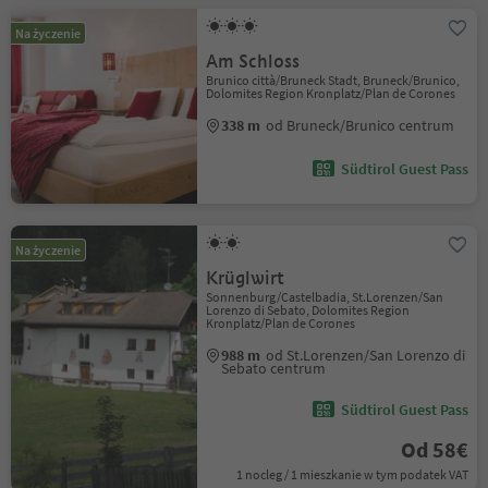
Na życzenie
Am Schloss
Brunico città/Bruneck Stadt, Bruneck/Brunico,
Dolomites Region Kronplatz/Plan de Corones
338 m
od Bruneck/Brunico centrum
Südtirol Guest Pass
Na życzenie
Krüglwirt
Sonnenburg/Castelbadia, St.Lorenzen/San
Lorenzo di Sebato, Dolomites Region
Kronplatz/Plan de Corones
988 m
od St.Lorenzen/San Lorenzo di
Sebato centrum
Südtirol Guest Pass
Od 58€
1 nocleg / 1 mieszkanie w tym podatek VAT