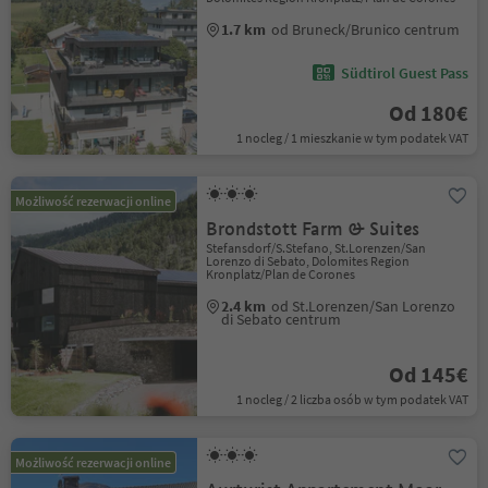
1.7 km
od Bruneck/Brunico centrum
Südtirol Guest Pass
Od 180€
1 nocleg / 1 mieszkanie w tym podatek VAT
Możliwość rezerwacji online
Brondstott Farm & Suites
Stefansdorf/S.Stefano, St.Lorenzen/San
Lorenzo di Sebato, Dolomites Region
Kronplatz/Plan de Corones
2.4 km
od St.Lorenzen/San Lorenzo
di Sebato centrum
Od 145€
1 nocleg / 2 liczba osób w tym podatek VAT
Możliwość rezerwacji online