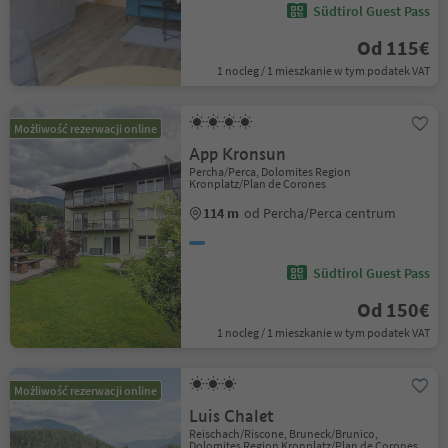
Südtirol Guest Pass
Od 115€
1 nocleg / 1 mieszkanie w tym podatek VAT
Możliwość rezerwacji online
App Kronsun
Percha/Perca, Dolomites Region
Kronplatz/Plan de Corones
114 m
od Percha/Perca centrum
Südtirol Guest Pass
Od 150€
1 nocleg / 1 mieszkanie w tym podatek VAT
Możliwość rezerwacji online
Luis Chalet
Reischach/Riscone, Bruneck/Brunico,
Dolomites Region Kronplatz/Plan de Corones