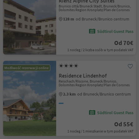
Rienz Alpine City Suites
Brunico città/Bruneck Stadt, Bruneck/Brunico,
Dolomites Region Kronplatz/Plan de Corones
128 m
od Bruneck/Brunico centrum
Südtirol Guest Pass
Od 70€
1 nocleg / 2 liczba osób w tym podatek VAT
Możliwość rezerwacji online
Residence Lindenhof
Reischach/Riscone, Bruneck/Brunico,
Dolomites Region Kronplatz/Plan de Corones
2.3 km
od Bruneck/Brunico centrum
Südtirol Guest Pass
Od 55€
1 nocleg / 1 mieszkanie w tym podatek VAT