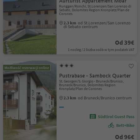
Aurturist Appartement Moar
Runggen/Ronchi, St.Lorenzen/San Lorenzo di
Sebato, Dolomites Region Kronplatz/Plan de
Corones
2.3 km
od St.Lorenzen/San Lorenzo
di Sebato centrum
Od 39€
1 nocleg / 2 liczba osób w tym podatek VAT
Możliwość rezerwacji online
Pustrabase - Sambock Quarter
St. Georgen/S. Giorgio - Bruneck/Brunico,
Bruneck/Brunico, Dolomites Region
Kronplatz/Plan de Corones
2.3 km
od Bruneck/Brunico centrum
Südtirol Guest Pass
Bett+Bike
Od 96€