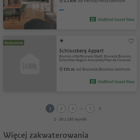
3.2 km
od Percha/Perca centrum
Südtirol Guest Pass
Na życzenie
Schlossberg Appart
Brunico città/Bruneck Stadt, Bruneck/Brunico,
Dolomites Region Kronplatz/Plan de Corones
191 m
od Bruneck/Brunico centrum
Südtirol Guest Pass
1
2
...
1
2
3
7
3
4
1 - 30 z 185 wyniki
5
6
Więcej zakwaterowania
7