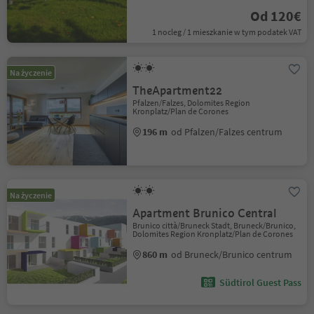
Od 120€
1 nocleg / 1 mieszkanie w tym podatek VAT
Na życzenie
TheApartment22
Pfalzen/Falzes, Dolomites Region
Kronplatz/Plan de Corones
196 m
od Pfalzen/Falzes centrum
Na życzenie
Apartment Brunico Central
Brunico città/Bruneck Stadt, Bruneck/Brunico,
Dolomites Region Kronplatz/Plan de Corones
860 m
od Bruneck/Brunico centrum
Südtirol Guest Pass