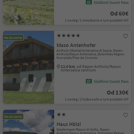
Südtirol Guest Pass
Od 60€
1 nocleg / 1 mieszkanie w tym podatek VAT
Na życzenie
Maso Antenhofer
Antholz-Obertal/Anterselva di Sopra, Rasen-
Antholz/Rasun Anterselva, Dolomites Region
Kronplatz/Plan de Corones
12.0 km
od Rasen-Antholz/Rasun
Anterselva centrum
Südtirol Guest Pass
Od 130€
1 nocleg / 2 liczba osób w tym podatek VAT
Na życzenie
Haus Hölzl
Niederrasen/Rasun di Sotto, Rasen-
Antholz/Rasun Anterselva, Dolomites Region