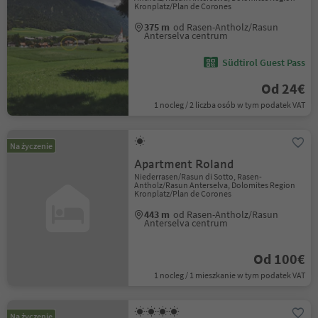
Kronplatz/Plan de Corones
375 m
od Rasen-Antholz/Rasun
Anterselva centrum
Südtirol Guest Pass
Od 24€
1 nocleg / 2 liczba osób w tym podatek VAT
Na życzenie
Apartment Roland
Niederrasen/Rasun di Sotto, Rasen-
Antholz/Rasun Anterselva, Dolomites Region
Kronplatz/Plan de Corones
443 m
od Rasen-Antholz/Rasun
Anterselva centrum
Od 100€
1 nocleg / 1 mieszkanie w tym podatek VAT
Na życzenie