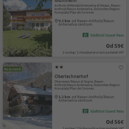
Mühlheim
Antholz-Mittertal/Anterselva di Mezzo, Rasen-
Antholz/Rasun Anterselva, Dolomites Region
Kronplatz/Plan de Corones
9.3 km
od Rasen-Antholz/Rasun
Anterselva centrum
Südtirol Guest Pass
Od 59€
1 nocleg / 1 mieszkanie w tym podatek VAT
Na życzenie
Oberlechnerhof
Oberrasen/Rasun di Sopra, Rasen-
Antholz/Rasun Anterselva, Dolomites Region
Kronplatz/Plan de Corones
1.2 km
od Rasen-Antholz/Rasun
Anterselva centrum
Südtirol Guest Pass
Od 56€
1 nocleg / 2 liczba osób w tym podatek VAT