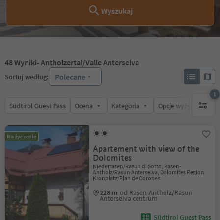
Wyszukaj
48
Wyniki
- Antholzertal/Valle Anterselva
Polecane
Sortuj według:
1
Südtirol Guest Pass
Ocena
Kategoria
Opcje wyżywienia
1 aktywn
Na życzenie
Apartement with view of the
Dolomites
Niederrasen/Rasun di Sotto, Rasen-
Antholz/Rasun Anterselva, Dolomites Region
Kronplatz/Plan de Corones
228 m
od Rasen-Antholz/Rasun
Anterselva centrum
Südtirol Guest Pass