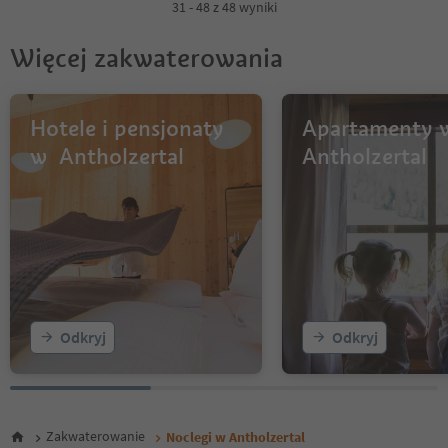
31 - 48 z 48 wyniki
Więcej zakwaterowania
Hotele i pensjonaty
Apartamenty 
w Antholzertal
Antholzertal
Odkryj
Odkryj
Zakwaterowanie
Noclegi w Antholzertal