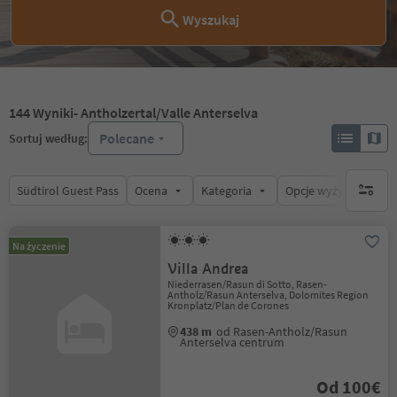
Wyszukaj
144
Wyniki
- Antholzertal/Valle Anterselva
Polecane
Sortuj według:
Südtirol Guest Pass
Ocena
Kategoria
Opcje wyżywienia
brak ak
Na życzenie
Villa Andrea
Niederrasen/Rasun di Sotto, Rasen-
Antholz/Rasun Anterselva, Dolomites Region
Kronplatz/Plan de Corones
438 m
od Rasen-Antholz/Rasun
Anterselva centrum
Od 100€