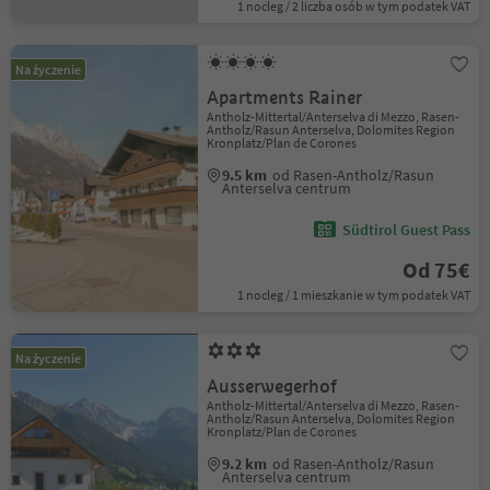
1 nocleg / 2 liczba osób w tym podatek VAT
Na życzenie
Apartments Rainer
Antholz-Mittertal/Anterselva di Mezzo, Rasen-
Antholz/Rasun Anterselva, Dolomites Region
Kronplatz/Plan de Corones
9.5 km
od Rasen-Antholz/Rasun
Anterselva centrum
Südtirol Guest Pass
Od 75€
1 nocleg / 1 mieszkanie w tym podatek VAT
Na życzenie
Ausserwegerhof
Antholz-Mittertal/Anterselva di Mezzo, Rasen-
Antholz/Rasun Anterselva, Dolomites Region
Kronplatz/Plan de Corones
9.2 km
od Rasen-Antholz/Rasun
Anterselva centrum