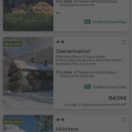
5.2 km
od Rasen-Antholz/Rasun
Anterselva centrum
Südtirol Guest Pass
Na życzenie
Oberlechnerhof
Oberrasen/Rasun di Sopra, Rasen-
Antholz/Rasun Anterselva, Dolomites Region
Kronplatz/Plan de Corones
1.2 km
od Rasen-Antholz/Rasun
Anterselva centrum
Südtirol Guest Pass
Od 56€
1 nocleg / 2 liczba osób w tym podatek VAT
Na życzenie
Mühlheim