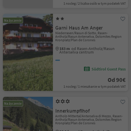
1 nocleg / 2 liczba osób w tym podatek VAT
Na życzenie
Garni Haus Am Anger
Niederrasen/Rasun di Sotto, Rasen-
Antholz/Rasun Anterselva, Dolomites Region
Kronplatz/Plan de Corones
183 m
od Rasen-Antholz/Rasun
Anterselva centrum
Südtirol Guest Pass
Od 90€
1 nocleg / 1 mieszkanie w tym podatek VAT
Na życzenie
Innerkumpflhof
Antholz-Mittertal/Anterselva di Mezzo, Rasen-
Antholz/Rasun Anterselva, Dolomites Region
Kronplatz/Plan de Corones