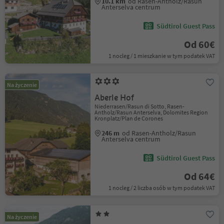
10.1 km
od Rasen-Antholz/Rasun
Anterselva centrum
Südtirol Guest Pass
Od 60€
1 nocleg / 1 mieszkanie w tym podatek VAT
Na życzenie
Aberle Hof
Niederrasen/Rasun di Sotto, Rasen-
Antholz/Rasun Anterselva, Dolomites Region
Kronplatz/Plan de Corones
246 m
od Rasen-Antholz/Rasun
Anterselva centrum
Südtirol Guest Pass
Od 64€
1 nocleg / 2 liczba osób w tym podatek VAT
Na życzenie