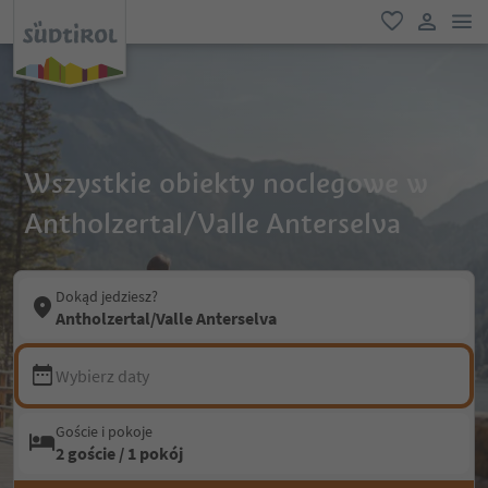
lin
ulubione
link uży
Wszystkie obiekty noclegowe w
Antholzertal/Valle Anterselva
Dokąd jedziesz?
Antholzertal/Valle Anterselva
Wybierz daty
Goście i pokoje
2 goście / 1 pokój