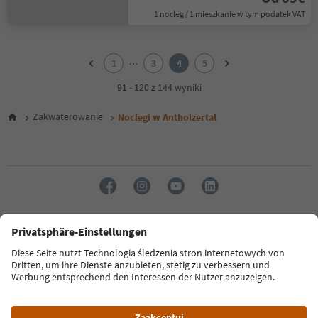
1 nocleg / 1 mieszkanie w tym podatek VAT
1
2
...
1
3
4
5
3
4
91 - 120 z 144 wyniki
5
Zakwaterowanie
Noclegi w Antholzertal
Język: Polski
FAQ
Dane kontaktowe
Naciśnij
MICE
Polityka prywatności
Regulamin
Stopka redakcyjna
Polityka plików cookie
O nas
Ułatwieniach dostępu
South Tyrol B2B