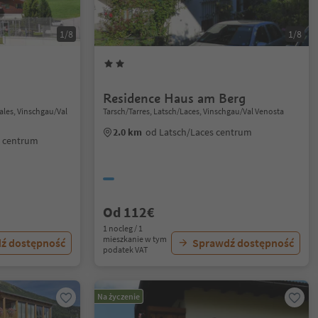
1/8
1/8
Residence Haus am Berg
les, Vinschgau/Val
Tarsch/Tarres, Latsch/Laces, Vinschgau/Val Venosta
2.0 km
od Latsch/Laces centrum
s centrum
Od 112€
1 nocleg / 1
mieszkanie w tym
ź dostępność
Sprawdź dostępność
podatek VAT
Na życzenie