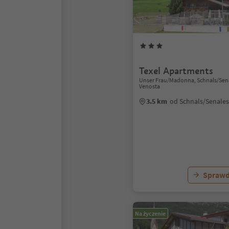
Texel Apartments
Unser Frau/Madonna, Schnals/Sena
Venosta
3.5 km
od Schnals/Senale
Sprawd
Na życzenie