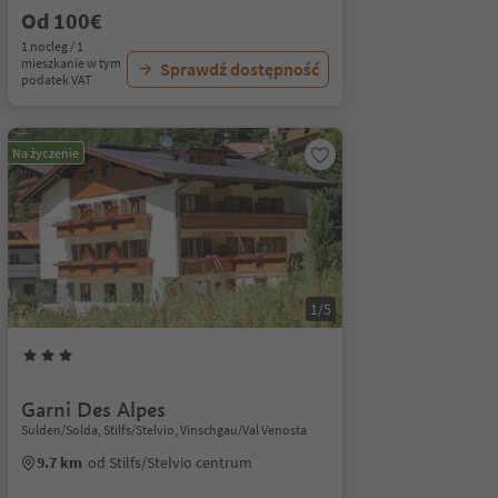
Od 100€
1 nocleg / 1
mieszkanie w tym
Sprawdź dostępność
podatek VAT
Na życzenie
1/5
Garni Des Alpes
Sulden/Solda, Stilfs/Stelvio, Vinschgau/Val Venosta
9.7 km
od Stilfs/Stelvio centrum