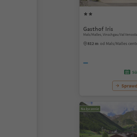
Gasthof Iris
Mals/Malles, Vinschgau/Val Venost
812 m
od Mals/Malles cen
Sü
Sprawd
Na życzenie