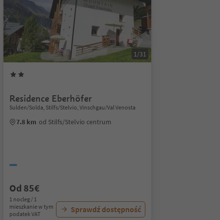
1/31
Residence Eberhöfer
Sulden/Solda, Stilfs/Stelvio, Vinschgau/Val Venosta
7.8 km
od Stilfs/Stelvio centrum
Od 85€
1 nocleg / 1
mieszkanie w tym
Sprawdź dostępność
podatek VAT