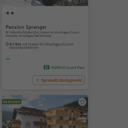
1/2
Pension Sprenger
St. Valentin/S.Valentino, Graun im Vinschgau/Curon
Venosta, Vinschgau/Val Venosta
4.7 km
od Graun im Vinschgau/Curon
Venosta centrum
Südtirol Guest Pass
Sprawdź dostępność
Na życzenie