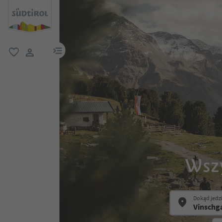
link menu
ulubione
link użytkownika
Wszy
Dokąd jedz