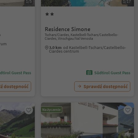
1/5
1/17
Residence Simone
a
Tschars/Ciardes, Kastelbell-Tschars/Castelbello-
Ciardes, Vinschgau/Val Venosta
trum
3.0 km
od Kastelbell-Tschars/Castelbello-
Ciardes centrum
dtirol Guest Pass
Südtirol Guest Pass
ź dostępność
Sprawdź dostępność
Na życzenie