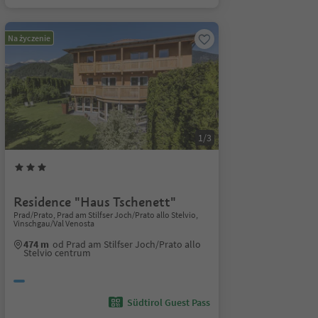
Na życzenie
1/3
Residence "Haus Tschenett"
Prad/Prato, Prad am Stilfser Joch/Prato allo Stelvio,
Vinschgau/Val Venosta
474 m
od Prad am Stilfser Joch/Prato allo
Stelvio centrum
Südtirol Guest Pass