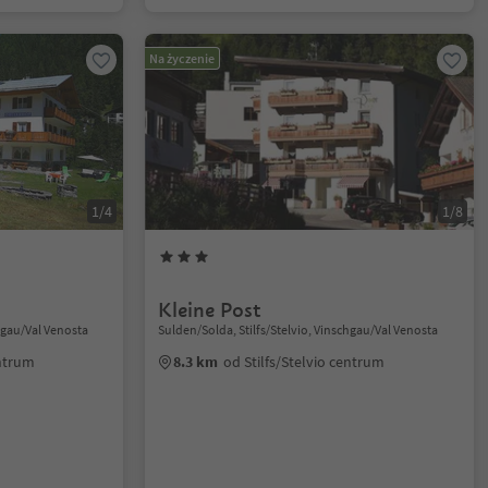
Na życzenie
1/4
1/8
Kleine Post
chgau/Val Venosta
Sulden/Solda, Stilfs/Stelvio, Vinschgau/Val Venosta
entrum
8.3 km
od Stilfs/Stelvio centrum