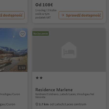
Od 108€
1 nocleg / 2 liczba
osób w tym
ź dostępność
Sprawdź dostępność
podatek VAT
Na życzenie
1/19
Residence Marlene
 Vinschgau/Curon
Goldrain/Coldrano, Latsch/Laces, Vinschgau/Val
Venosta
hgau/Curon
2.7 km
od Latsch/Laces centrum