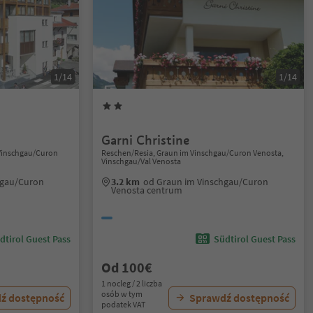
1/14
1/14
Garni Christine
m Vinschgau/Curon
Reschen/Resia, Graun im Vinschgau/Curon Venosta,
Vinschgau/Val Venosta
hgau/Curon
3.2 km
od Graun im Vinschgau/Curon
Venosta centrum
dtirol Guest Pass
Südtirol Guest Pass
Od 100€
1 nocleg / 2 liczba
osób w tym
ź dostępność
Sprawdź dostępność
podatek VAT