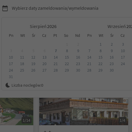
Wybierz daty zameldowania/wymeldowania
Sierpień
Wrzesień
Pn
Wt
Śr
Cz
Pt
So
Nd
Pn
Wt
Śr
Cz
Venosta
1
2
1
2
3
3
4
5
6
7
8
9
7
8
9
10
10
11
12
13
14
15
16
14
15
16
17
Kategoria
Opcje wyżywienia
Ekologiczne zakwaterowanie
17
18
19
20
21
22
23
21
22
23
24
24
25
26
27
28
29
30
28
29
30
31
Na życzenie
Liczba noclegów:
0
1/14
1/4