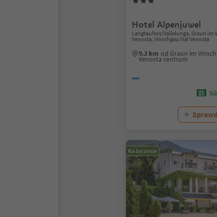
Hotel Alpenjuwel
Langtaufers/Vallelunga, Graun im
Venosta, Vinschgau/Val Venosta
9.2 km
od Graun im Vinsc
Venosta centrum
Sü
Sprawd
Na życzenie