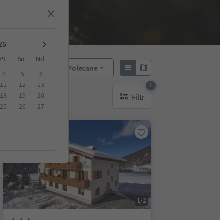
Pt
So
Nd
Polecane
Sortuj według:
4
5
6
11
12
13
1
18
19
20
Filtr
1 aktywny filtr
25
26
27
Na życzenie
1/2