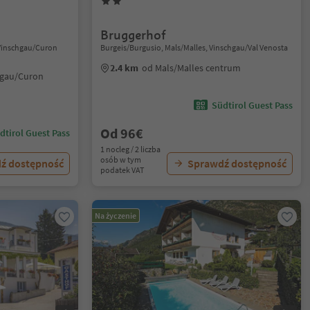
Bruggerhof
 Vinschgau/Curon
Burgeis/Burgusio, Mals/Malles, Vinschgau/Val Venosta
2.4 km
od Mals/Malles centrum
hgau/Curon
Südtirol Guest Pass
Od 96€
dtirol Guest Pass
1 nocleg / 2 liczba
osób w tym
ź dostępność
Sprawdź dostępność
podatek VAT
Na życzenie