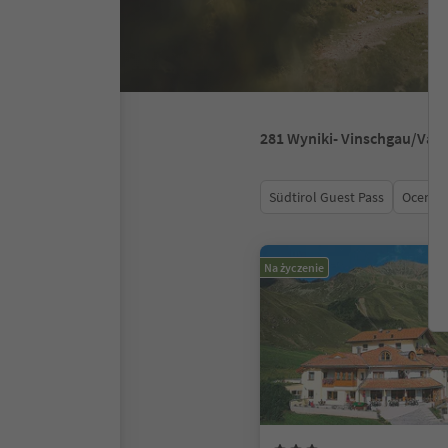
281
Wyniki
- Vinschgau/Val 
Südtirol Guest Pass
Ocena
Na życzenie