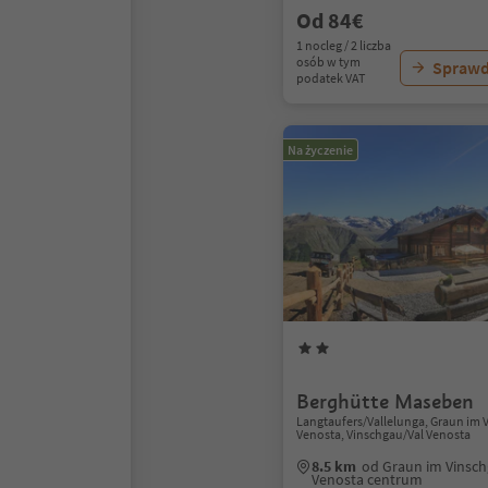
Od 84€
1 nocleg / 2 liczba
osób w tym
Sprawd
podatek VAT
Na życzenie
Berghütte Maseben
Langtaufers/Vallelunga, Graun im
Venosta, Vinschgau/Val Venosta
8.5 km
od Graun im Vinsc
Venosta centrum