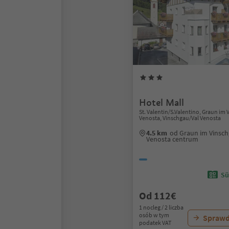
Hotel Mall
St. Valentin/S.Valentino, Graun i
Venosta, Vinschgau/Val Venosta
4.5 km
od Graun im Vinsc
Venosta centrum
Sü
Od 112€
1 nocleg / 2 liczba
osób w tym
Sprawd
podatek VAT