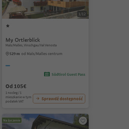
1/12
My Ortlerblick
Mals/Malles, Vinschgau/Val Venosta
529 m
od Mals/Malles centrum
Südtirol Guest Pass
Od 105€
1 nocleg / 1
mieszkanie w tym
Sprawdź dostępność
podatek VAT
Na życzenie