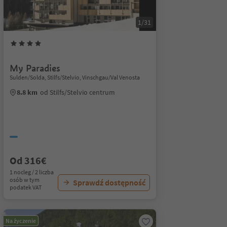
1/31
My Paradies
Sulden/Solda, Stilfs/Stelvio, Vinschgau/Val Venosta
8.8 km
od Stilfs/Stelvio centrum
Od 316€
1 nocleg / 2 liczba
osób w tym
Sprawdź dostępność
podatek VAT
Na życzenie