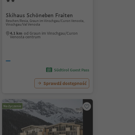
Skihaus Schöneben Fraiten
Reschen/Resia, Graun im Vinschgau/Curon Venosta,
Vinschgau/Val Venosta
4.1 km
od Graun im Vinschgau/Curon
Venosta centrum
Südtirol Guest Pass
Sprawdź dostępność
Na życzenie