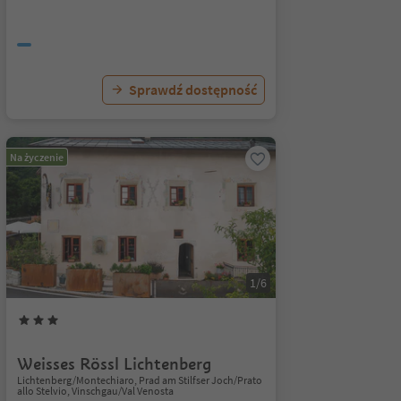
Sprawdź dostępność
Na życzenie
1/6
Weisses Rössl Lichtenberg
Lichtenberg/Montechiaro, Prad am Stilfser Joch/Prato
allo Stelvio, Vinschgau/Val Venosta