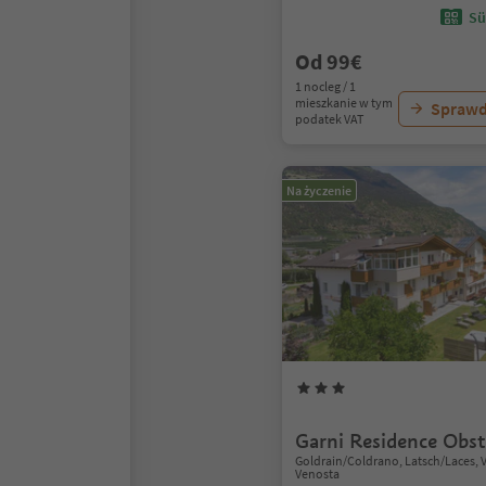
Sü
Od 99€
1 nocleg / 1
mieszkanie w tym
Sprawd
podatek VAT
Na życzenie
Garni Residence Obs
Goldrain/Coldrano, Latsch/Laces, 
Venosta