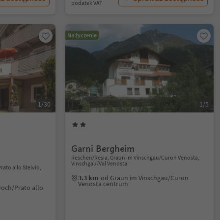
podatek VAT
Na życzenie
1/30
1/5
Garni Bergheim
Reschen/Resia, Graun im Vinschgau/Curon Venosta,
Vinschgau/Val Venosta
rato allo Stelvio,
3.3 km
od Graun im Vinschgau/Curon
Venosta centrum
Joch/Prato allo