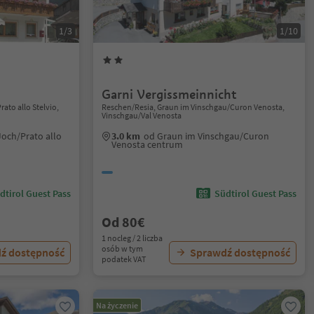
1/3
1/10
Garni Vergissmeinnicht
rato allo Stelvio,
Reschen/Resia, Graun im Vinschgau/Curon Venosta,
Vinschgau/Val Venosta
Joch/Prato allo
3.0 km
od Graun im Vinschgau/Curon
Venosta centrum
dtirol Guest Pass
Südtirol Guest Pass
Od 80€
1 nocleg / 2 liczba
osób w tym
ź dostępność
Sprawdź dostępność
podatek VAT
Na życzenie