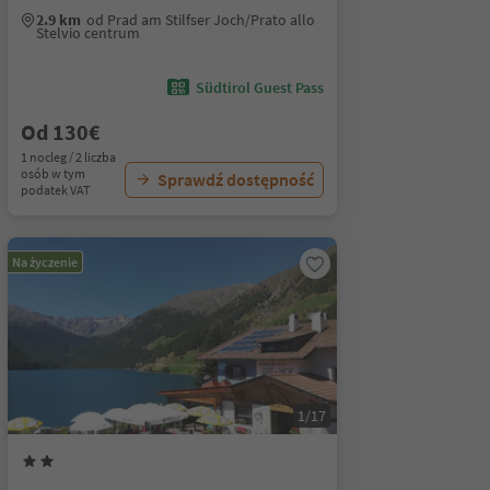
2.9 km
od Prad am Stilfser Joch/Prato allo
Stelvio centrum
Südtirol Guest Pass
Od 130€
1 nocleg / 2 liczba
osób w tym
Sprawdź dostępność
podatek VAT
Na życzenie
1/17