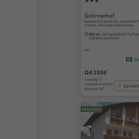
Gstirnerhof
Kastelbell/Castelbello, Kastelbell-
Ciardes, Vinschgau/Val Venosta
481 m
od Kastelbell-Tschar
Ciardes centrum
Sü
Od 100€
1 nocleg / 1
mieszkanie w tym
Sprawd
podatek VAT
Na życzenie