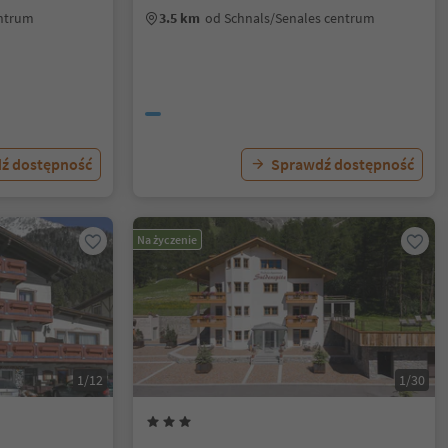
entrum
3.5 km
od Schnals/Senales centrum
ź dostępność
Sprawdź dostępność
Na życzenie
1/12
1/30