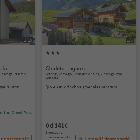
1/19
1/6
tin
Chalets Lagaun
m Vinschgau/Curon
Vernagt/Vernago, Schnals/Senales, Vinschgau/Val
Venosta
hgau/Curon
5.4 km
od Schnals/Senales centrum
dtirol Guest Pass
Od 141€
1 nocleg / 1
mieszkanie w tym
ź dostępność
Sprawdź dostępność