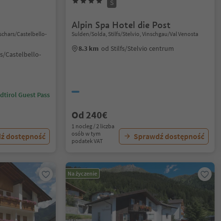
S
Alpin Spa Hotel die Post
Tschars/Castelbello-
Sulden/Solda, Stilfs/Stelvio, Vinschgau/Val Venosta
8.3 km
od Stilfs/Stelvio centrum
s/Castelbello-
dtirol Guest Pass
Od 240€
1 nocleg / 2 liczba
osób w tym
ź dostępność
Sprawdź dostępność
podatek VAT
Na życzenie