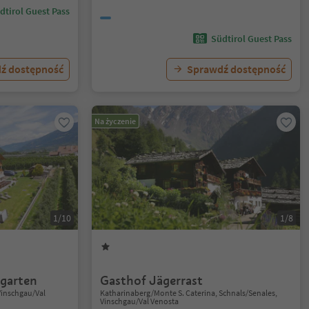
dtirol Guest Pass
Südtirol Guest Pass
ź dostępność
Sprawdź dostępność
Na życzenie
1/10
1/8
tgarten
Gasthof Jägerrast
Vinschgau/Val
Katharinaberg/Monte S. Caterina, Schnals/Senales,
Vinschgau/Val Venosta