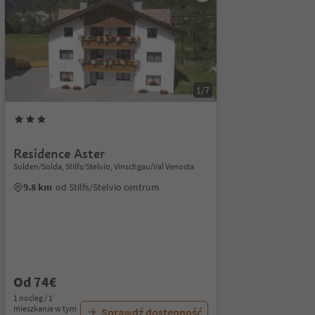
1/7
Residence Aster
Sulden/Solda, Stilfs/Stelvio, Vinschgau/Val Venosta
9.8 km
od Stilfs/Stelvio centrum
Od 74€
1 nocleg / 1
mieszkanie w tym
Sprawdź dostępność