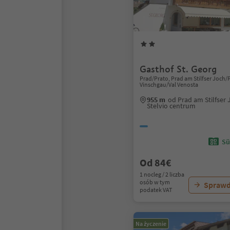
Gasthof St. Georg
Prad/Prato, Prad am Stilfser Joch/P
Vinschgau/Val Venosta
955 m
od Prad am Stilfser 
Stelvio centrum
Sü
Od 84€
1 nocleg / 2 liczba
osób w tym
Sprawd
podatek VAT
Na życzenie