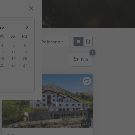
Pt
So
Nd
Polecane
Sortuj według:
4
5
6
11
12
13
1
18
19
20
Filtr
1 aktywny filtr
25
26
27
Na życzenie
1/15