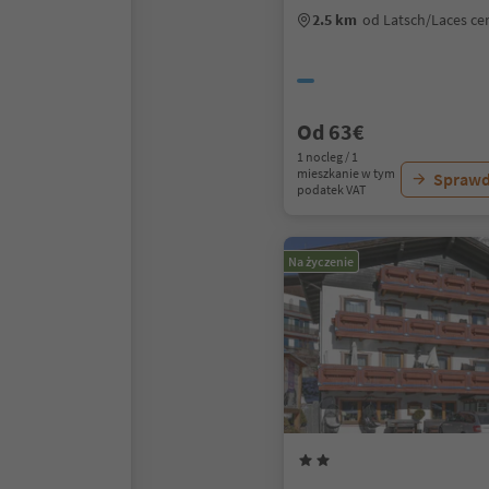
2.5 km
od Latsch/Laces c
Od 63€
1 nocleg / 1
mieszkanie w tym
Sprawd
podatek VAT
Na życzenie