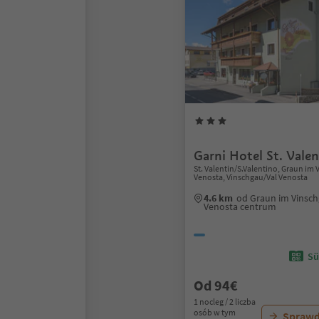
Garni Hotel St. Valen
St. Valentin/S.Valentino, Graun i
Venosta, Vinschgau/Val Venosta
4.6 km
od Graun im Vinsc
Venosta centrum
Sü
Od 94€
1 nocleg / 2 liczba
osób w tym
Sprawd