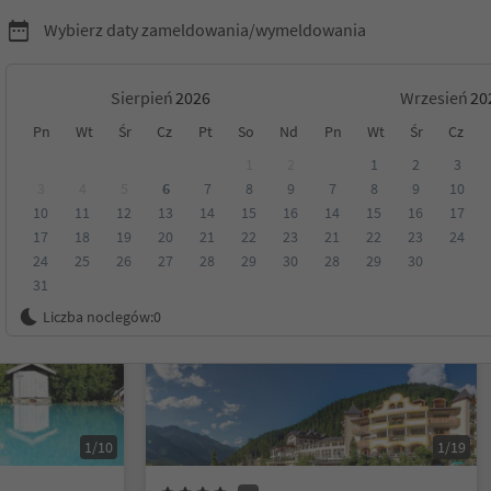
Wybierz daty zameldowania/wymeldowania
Sierpień
Wrzesień
Pn
Wt
Śr
Cz
Pt
So
Nd
Pn
Wt
Śr
Cz
Venosta
1
2
1
2
3
3
4
5
6
7
8
9
7
8
9
10
10
11
12
13
14
15
16
14
15
16
17
Kategoria
Opcje wyżywienia
Ekologiczne zakwaterowanie
17
18
19
20
21
22
23
21
22
23
24
24
25
26
27
28
29
30
28
29
30
31
Na życzenie
Liczba noclegów:
0
1/10
1/19