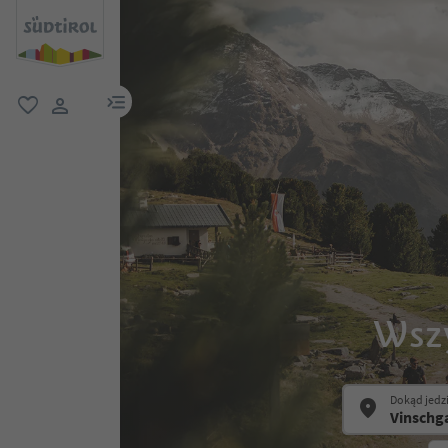
link menu
ulubione
link użytkownika
Wszy
Dokąd jedz