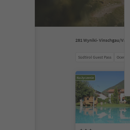
281
Wyniki
- Vinschgau/Val 
Südtirol Guest Pass
Ocena
Na życzenie