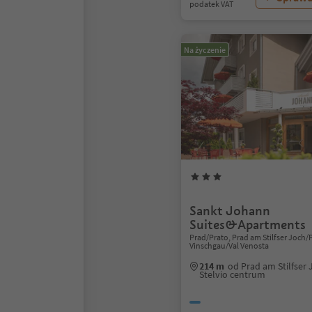
podatek VAT
Na życzenie
Sankt Johann
Suites&Apartments
Prad/Prato, Prad am Stilfser Joch/P
Vinschgau/Val Venosta
214 m
od Prad am Stilfser 
Stelvio centrum