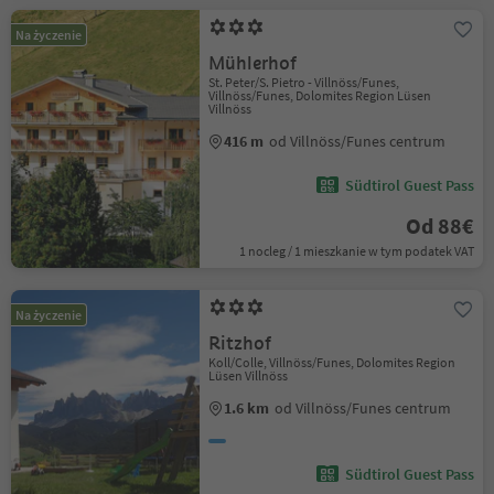
Na życzenie
Mühlerhof
St. Peter/S. Pietro - Villnöss/Funes,
Villnöss/Funes, Dolomites Region Lüsen
Villnöss
416 m
od Villnöss/Funes centrum
Südtirol Guest Pass
Od 88€
1 nocleg / 1 mieszkanie w tym podatek VAT
Na życzenie
Ritzhof
Koll/Colle, Villnöss/Funes, Dolomites Region
Lüsen Villnöss
1.6 km
od Villnöss/Funes centrum
Südtirol Guest Pass