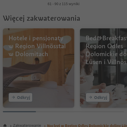
4
61 - 90 z 115 wyniki
Więcej zakwaterowania
Hotele i pensjonaty
Bed&Breakfas
w Region Villnösstal
Region Odles
w Dolomitach
Dolomickie do
Lüsen i Villnös
Odkryj
Odkryj
Zakwaterowanie
Noclegi w Region Odles Dolomickie doliny Lüse