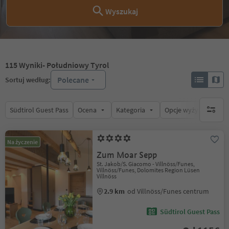
Wyszukaj
115
Wyniki
- Południowy Tyrol
Polecane
Sortuj według:
Südtirol Guest Pass
Ocena
Kategoria
Opcje wyżywienia
brak ak
Na życzenie
Zum Moar Sepp
St. Jakob/S. Giacomo - Villnöss/Funes,
Villnöss/Funes, Dolomites Region Lüsen
Villnöss
2.9 km
od Villnöss/Funes centrum
Südtirol Guest Pass