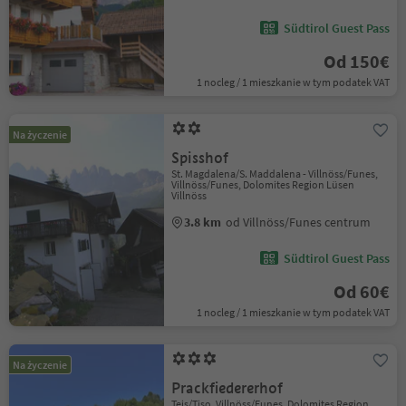
Südtirol Guest Pass
Od 150€
1 nocleg / 1 mieszkanie w tym podatek VAT
Na życzenie
Spisshof
St. Magdalena/S. Maddalena - Villnöss/Funes,
Villnöss/Funes, Dolomites Region Lüsen
Villnöss
3.8 km
od Villnöss/Funes centrum
Südtirol Guest Pass
Od 60€
1 nocleg / 1 mieszkanie w tym podatek VAT
Na życzenie
Prackfiedererhof
Teis/Tiso, Villnöss/Funes, Dolomites Region