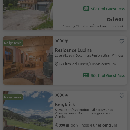
Südtirol Guest Pass
Od 60€
1 nocleg / 2 liczba osób w tym podatek VAT
Na życzenie
Residence Lusina
Lüsen/Luson, Dolomites Region Lüsen Villnöss
1.2 km
od Lüsen/Luson centrum
Südtirol Guest Pass
Na życzenie
Bergblick
St. Valentin/S.Valentino - Villnöss/Funes,
Villnöss/Funes, Dolomites Region Lüsen
Villnöss
990 m
od Villnöss/Funes centrum