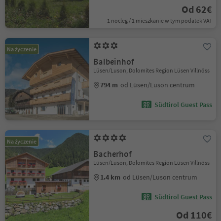
Od 62€
1 nocleg / 1 mieszkanie w tym podatek VAT
Na życzenie
Balbeinhof
Lüsen/Luson, Dolomites Region Lüsen Villnöss
794 m
od Lüsen/Luson centrum
Südtirol Guest Pass
Na życzenie
Bacherhof
Lüsen/Luson, Dolomites Region Lüsen Villnöss
1.4 km
od Lüsen/Luson centrum
Südtirol Guest Pass
Od 110€