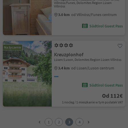
Villnöss/Funes, Dolomites Region Lüsen
Villnöss
3.0 km
od Villnöss/Funes centrum
Südtirol Guest Pass
Na życzenie
Kreuzplonhof
Lüsen/Luson, Dolomites Region Lüsen Villnöss
3.4 km
od Lüsen/Luson centrum
Südtirol Guest Pass
Od 112€
1 nocleg / 1 mieszkanie w tym podatek VAT
1
2
1
2
3
4
3