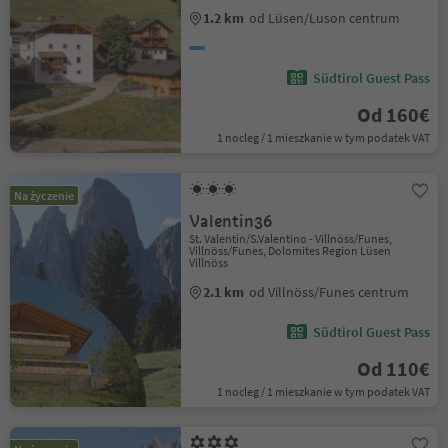
1.2 km
od Lüsen/Luson centrum
Südtirol Guest Pass
Od 160€
1 nocleg / 1 mieszkanie w tym podatek VAT
Na życzenie
Valentin36
St. Valentin/S.Valentino - Villnöss/Funes,
Villnöss/Funes, Dolomites Region Lüsen
Villnöss
2.1 km
od Villnöss/Funes centrum
Südtirol Guest Pass
Od 110€
1 nocleg / 1 mieszkanie w tym podatek VAT