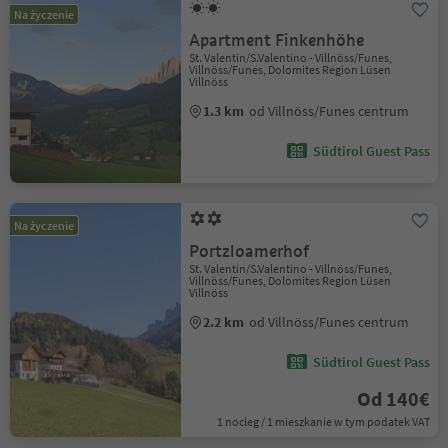
Na życzenie
Apartment Finkenhöhe
St. Valentin/S.Valentino - Villnöss/Funes,
Villnöss/Funes, Dolomites Region Lüsen
Villnöss
1.3 km
od Villnöss/Funes centrum
Südtirol Guest Pass
Na życzenie
Portzloamerhof
St. Valentin/S.Valentino - Villnöss/Funes,
Villnöss/Funes, Dolomites Region Lüsen
Villnöss
2.2 km
od Villnöss/Funes centrum
Südtirol Guest Pass
Od 140€
1 nocleg / 1 mieszkanie w tym podatek VAT