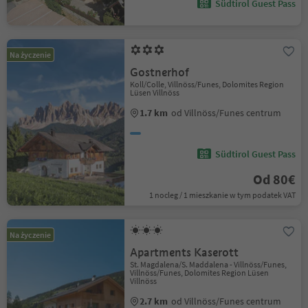
Südtirol Guest Pass
Na życzenie
Gostnerhof
Koll/Colle, Villnöss/Funes, Dolomites Region
Lüsen Villnöss
1.7 km
od Villnöss/Funes centrum
Südtirol Guest Pass
Od 80€
1 nocleg / 1 mieszkanie w tym podatek VAT
Na życzenie
Apartments Kaserott
St. Magdalena/S. Maddalena - Villnöss/Funes,
Villnöss/Funes, Dolomites Region Lüsen
Villnöss
2.7 km
od Villnöss/Funes centrum