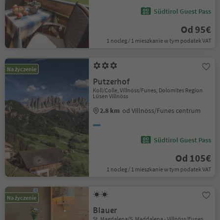
Südtirol Guest Pass
Od 95€
1 nocleg / 1 mieszkanie w tym podatek VAT
Na życzenie
Putzerhof
Koll/Colle, Villnöss/Funes, Dolomites Region
Lüsen Villnöss
2.8 km
od Villnöss/Funes centrum
Südtirol Guest Pass
Od 105€
1 nocleg / 1 mieszkanie w tym podatek VAT
Na życzenie
Blauer
St. Magdalena/S. Maddalena - Villnöss/Funes,