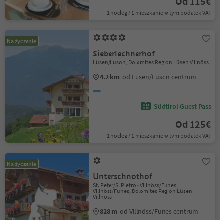
Od 115€
1 nocleg / 1 mieszkanie w tym podatek VAT
Na życzenie
Sieberlechnerhof
Lüsen/Luson, Dolomites Region Lüsen Villnöss
4.2 km
od Lüsen/Luson centrum
Südtirol Guest Pass
Od 125€
1 nocleg / 1 mieszkanie w tym podatek VAT
Na życzenie
Unterschnothof
St. Peter/S. Pietro - Villnöss/Funes,
Villnöss/Funes, Dolomites Region Lüsen
Villnöss
828 m
od Villnöss/Funes centrum