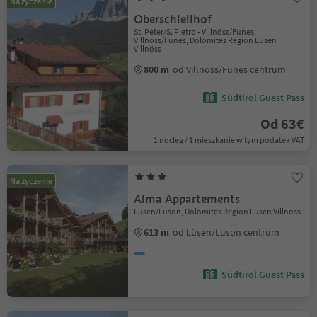
Na życzenie
Oberschlellhof
St. Peter/S. Pietro - Villnöss/Funes,
Villnöss/Funes, Dolomites Region Lüsen
Villnöss
800 m
od Villnöss/Funes centrum
Südtirol Guest Pass
Od 63€
1 nocleg / 1 mieszkanie w tym podatek VAT
Na życzenie
Alma Appartements
Lüsen/Luson, Dolomites Region Lüsen Villnöss
613 m
od Lüsen/Luson centrum
Südtirol Guest Pass