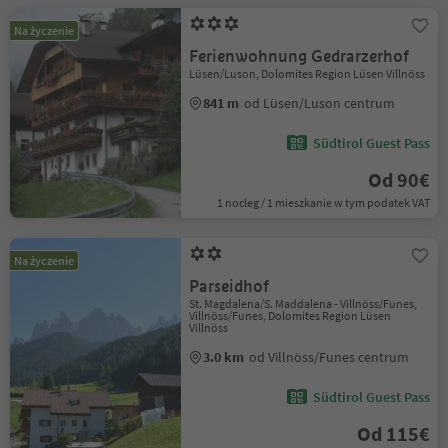
Na życzenie
Ferienwohnung Gedrarzerhof
Lüsen/Luson, Dolomites Region Lüsen Villnöss
841 m
od Lüsen/Luson centrum
Südtirol Guest Pass
Od 90€
1 nocleg / 1 mieszkanie w tym podatek VAT
Na życzenie
Parseidhof
St. Magdalena/S. Maddalena - Villnöss/Funes,
Villnöss/Funes, Dolomites Region Lüsen
Villnöss
3.0 km
od Villnöss/Funes centrum
Südtirol Guest Pass
Od 115€