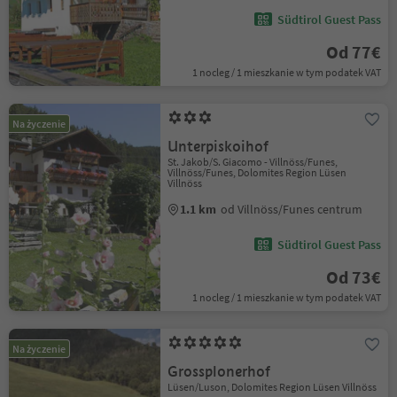
Südtirol Guest Pass
Od 77€
1 nocleg / 1 mieszkanie w tym podatek VAT
Na życzenie
Unterpiskoihof
St. Jakob/S. Giacomo - Villnöss/Funes,
Villnöss/Funes, Dolomites Region Lüsen
Villnöss
1.1 km
od Villnöss/Funes centrum
Südtirol Guest Pass
Od 73€
1 nocleg / 1 mieszkanie w tym podatek VAT
Na życzenie
Grossplonerhof
Lüsen/Luson, Dolomites Region Lüsen Villnöss