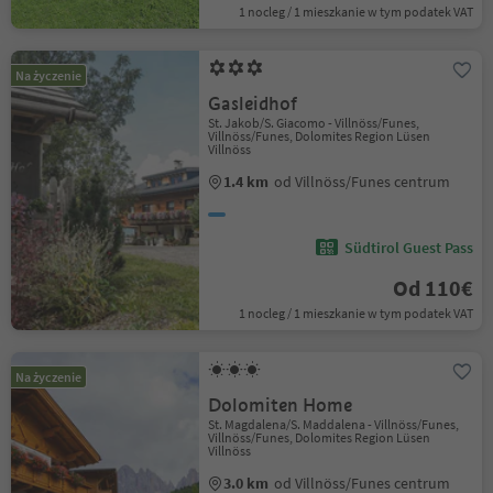
1 nocleg / 1 mieszkanie w tym podatek VAT
Na życzenie
Gasleidhof
St. Jakob/S. Giacomo - Villnöss/Funes,
Villnöss/Funes, Dolomites Region Lüsen
Villnöss
1.4 km
od Villnöss/Funes centrum
Südtirol Guest Pass
Od 110€
1 nocleg / 1 mieszkanie w tym podatek VAT
Na życzenie
Dolomiten Home
St. Magdalena/S. Maddalena - Villnöss/Funes,
Villnöss/Funes, Dolomites Region Lüsen
Villnöss
3.0 km
od Villnöss/Funes centrum