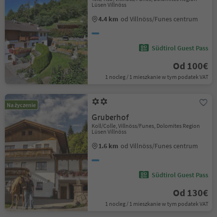
Lüsen Villnöss
4.4 km
od Villnöss/Funes centrum
Südtirol Guest Pass
Od 100€
1 nocleg / 1 mieszkanie w tym podatek VAT
Na życzenie
Gruberhof
Koll/Colle, Villnöss/Funes, Dolomites Region
Lüsen Villnöss
1.6 km
od Villnöss/Funes centrum
Südtirol Guest Pass
Od 130€
1 nocleg / 1 mieszkanie w tym podatek VAT