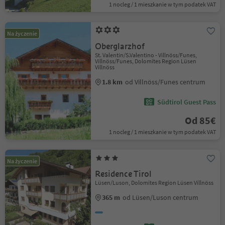
1 nocleg / 1 mieszkanie w tym podatek VAT
Na życzenie
Oberglarzhof
St. Valentin/S.Valentino - Villnöss/Funes,
Villnöss/Funes, Dolomites Region Lüsen
Villnöss
1.8 km
od Villnöss/Funes centrum
Südtirol Guest Pass
Od 85€
1 nocleg / 1 mieszkanie w tym podatek VAT
Na życzenie
Residence Tirol
Lüsen/Luson, Dolomites Region Lüsen Villnöss
365 m
od Lüsen/Luson centrum