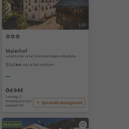
1/25
Maierhof
La Val/La Val, La Val, Dolomites Region Alta Badia
2.2 km
od La Val centrum
Od 84€
1 nocleg / 1
mieszkanie w tym
Sprawdź dostępność
podatek VAT
Na życzenie