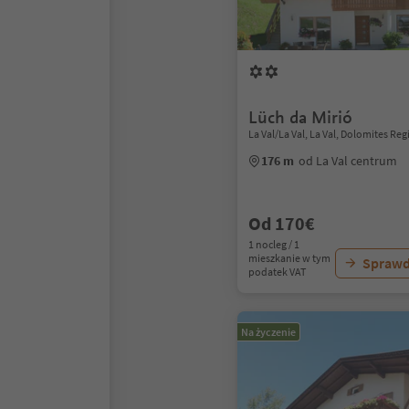
Lüch da Mirió
La Val/La Val, La Val, Dolomites Reg
176 m
od La Val centrum
Od 170€
1 nocleg / 1
mieszkanie w tym
Sprawd
podatek VAT
Na życzenie