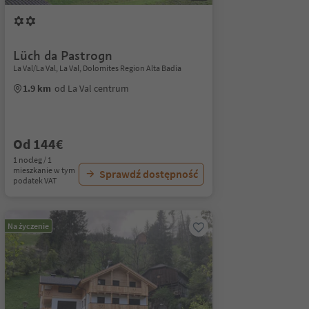
Lüch da Pastrogn
La Val/La Val, La Val, Dolomites Region Alta Badia
1.9 km
od La Val centrum
Od 144€
1 nocleg / 1
mieszkanie w tym
Sprawdź dostępność
podatek VAT
Na życzenie