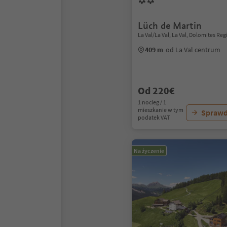
Lüch de Martin
La Val/La Val, La Val, Dolomites Reg
409 m
od La Val centrum
Od 220€
1 nocleg / 1
mieszkanie w tym
Sprawd
podatek VAT
Na życzenie