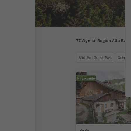
77
Wyniki
- Region Alta Bad
Südtirol Guest Pass
Ocena
Na życzenie