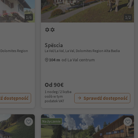
1/6
1/2
Spëscia
, Dolomites Region
La Val/La Val, La Val, Dolomites Region Alta Badia
104 m
od La Val centrum
Od 90€
1 nocleg / 2 liczba
osób w tym
ź dostępność
Sprawdź dostępność
podatek VAT
Na życzenie