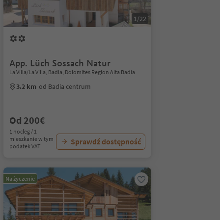
1/22
App. Lüch Sossach Natur
La Villa/La Villa, Badia, Dolomites Region Alta Badia
3.2 km
od Badia centrum
Od 200€
1 nocleg / 1
mieszkanie w tym
Sprawdź dostępność
podatek VAT
Na życzenie