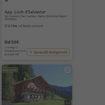
App. Lüch d'Salvester
San Cassiano/San Cassiano, Badia, Dolomites Region
Alta Badia
3.7 km
od Badia centrum
Od 50€
1 nocleg / 1
mieszkanie w tym
Sprawdź dostępność
podatek VAT
Na życzenie
1/5