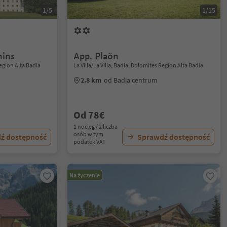
1/5
1/15
nins
App. Plaön
Region Alta Badia
La Villa/La Villa, Badia, Dolomites Region Alta Badia
2.8 km
od Badia centrum
Od 78€
1 nocleg / 2 liczba
osób w tym
ź dostępność
Sprawdź dostępność
podatek VAT
Na życzenie