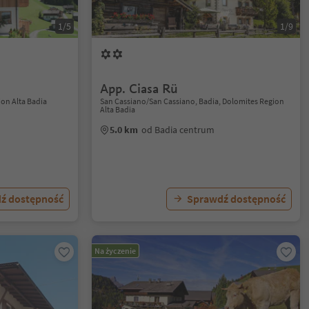
1/5
1/9
App. Ciasa Rü
ion Alta Badia
San Cassiano/San Cassiano, Badia, Dolomites Region
Alta Badia
5.0 km
od Badia centrum
ź dostępność
Sprawdź dostępność
Na życzenie