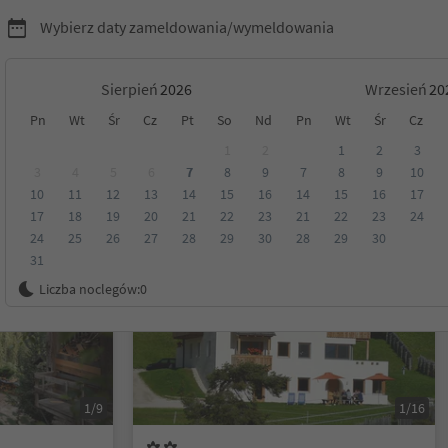
Wybierz daty zameldowania/wymeldowania
Sierpień
Wrzesień
Pn
Wt
Śr
Cz
Pt
So
Nd
Pn
Wt
Śr
Cz
ia w Dolomitach
1
2
1
2
3
3
4
5
6
7
8
9
7
8
9
10
10
11
12
13
14
15
16
14
15
16
17
Kategoria
Opcje wyżywienia
Ekologiczne zakwaterowanie
17
18
19
20
21
22
23
21
22
23
24
24
25
26
27
28
29
30
28
29
30
31
Na życzenie
Liczba noclegów:
0
1/9
1/16