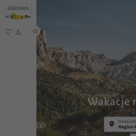
link menu
ulubione
link użytkownika
Wakacje n
Dokąd jedz