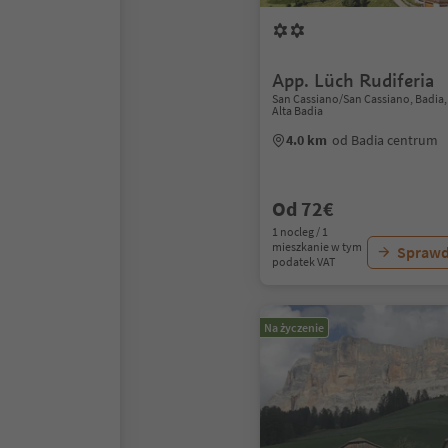
App. Lüch Rudiferia
San Cassiano/San Cassiano, Badia
Alta Badia
4.0 km
od Badia centrum
Od 72€
1 nocleg / 1
mieszkanie w tym
Sprawd
podatek VAT
Na życzenie