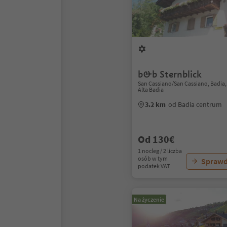
b&b Sternblick
San Cassiano/San Cassiano, Badia
Alta Badia
3.2 km
od Badia centrum
Od 130€
1 nocleg / 2 liczba
osób w tym
Sprawd
podatek VAT
Na życzenie