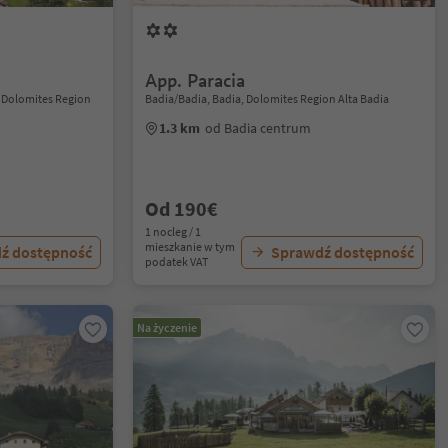
App. Paracia
, Dolomites Region
Badia/Badia, Badia, Dolomites Region Alta Badia
1.3 km
od Badia centrum
Od 190€
1 nocleg / 1
mieszkanie w tym
ź dostępność
Sprawdź dostępność
podatek VAT
Na życzenie