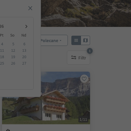
Pt
So
Nd
Polecane
Sortuj według:
4
5
6
11
12
13
1
18
19
20
Filtr
1 aktywny filtr
25
26
27
Na życzenie
1/11