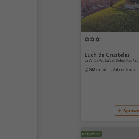
Lüch de Crusteles
La Val/La Val, La Val, Dolomites Reg
208 m
od La Val centrum
Sprawd
Na życzenie