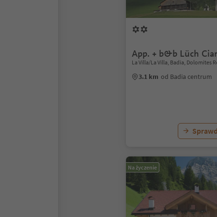
App. + b&b Lüch Cia
La Villa/La Villa, Badia, Dolomites 
3.1 km
od Badia centrum
Sprawd
Na życzenie