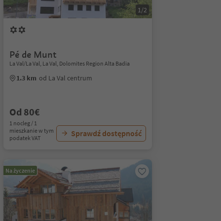
1/2
Pé de Munt
La Val/La Val, La Val, Dolomites Region Alta Badia
1.3 km
od La Val centrum
Od 80€
1 nocleg / 1
mieszkanie w tym
Sprawdź dostępność
podatek VAT
Na życzenie