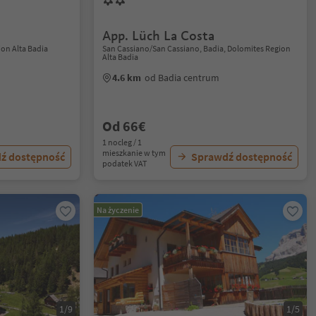
App. Lüch La Costa
ion Alta Badia
San Cassiano/San Cassiano, Badia, Dolomites Region
Alta Badia
4.6 km
od Badia centrum
Od 66€
1 nocleg / 1
mieszkanie w tym
ź dostępność
Sprawdź dostępność
podatek VAT
Na życzenie
1/9
1/5