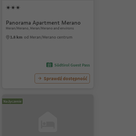
Panorama Apartment Merano
Meran/Merano, Meran/Merano and environs
1.8 km
od Meran/Merano centrum
Südtirol Guest Pass
Sprawdź dostępność
Na życzenie