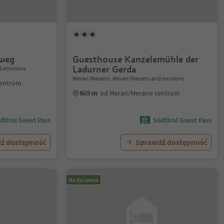
rweg
Guesthouse Kanzelemühle der
Ladurner Gerda
 environs
Meran/Merano, Meran/Merano and environs
centrum
869 m
od Meran/Merano centrum
dtirol Guest Pass
Südtirol Guest Pass
ź dostępność
Sprawdź dostępność
Na życzenie