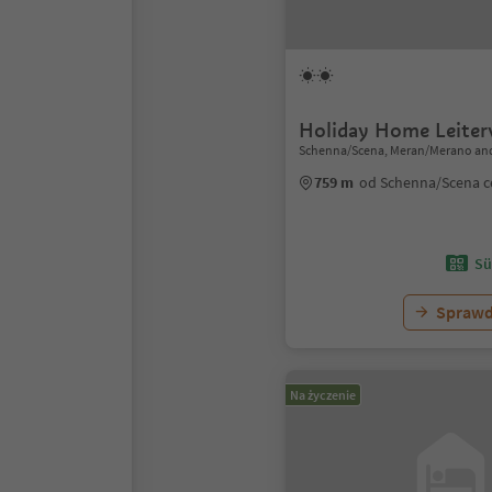
Holiday Home Leite
Schenna/Scena, Meran/Merano and
759 m
od Schenna/Scena 
Sü
Sprawd
Na życzenie