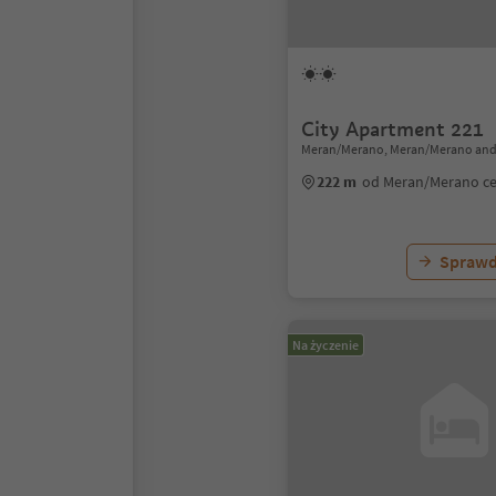
City Apartment 221
Meran/Merano, Meran/Merano and
222 m
od Meran/Merano c
Sprawd
Na życzenie