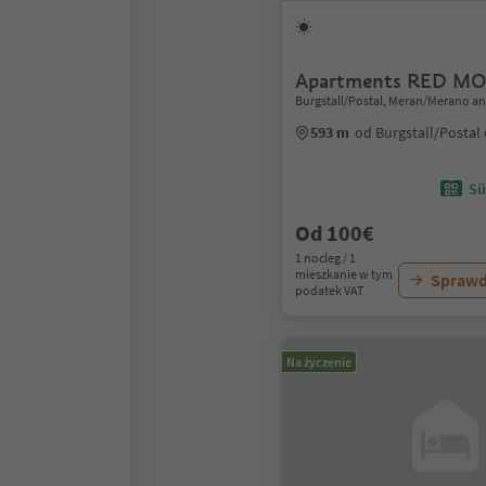
Apartments RED M
Burgstall/Postal, Meran/Merano a
593 m
od Burgstall/Postal
Sü
Od 100€
1 nocleg / 1
mieszkanie w tym
Sprawd
podatek VAT
Na życzenie