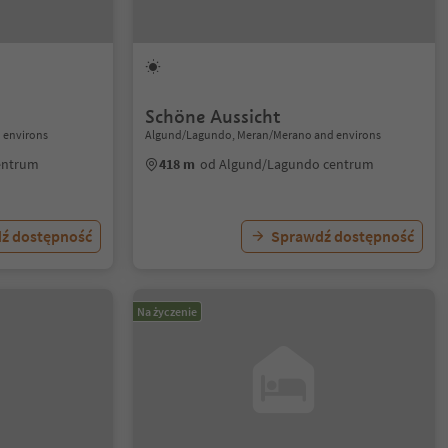
Schöne Aussicht
 environs
Algund/Lagundo, Meran/Merano and environs
entrum
418 m
od Algund/Lagundo centrum
ź dostępność
Sprawdź dostępność
Na życzenie