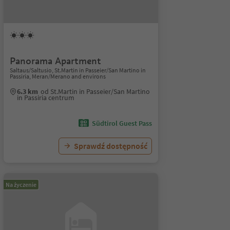
Panorama Apartment
Saltaus/Saltusio, St.Martin in Passeier/San Martino in
Passiria, Meran/Merano and environs
6.3 km
od St.Martin in Passeier/San Martino
in Passiria centrum
Südtirol Guest Pass
Sprawdź dostępność
Na życzenie