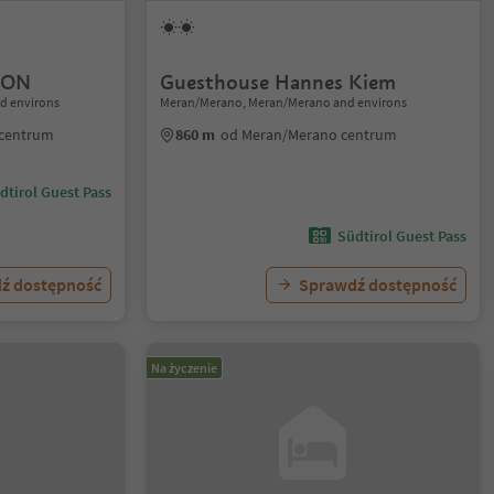
OON
Guesthouse Hannes Kiem
nd environs
Meran/Merano, Meran/Merano and environs
 centrum
860 m
od Meran/Merano centrum
dtirol Guest Pass
Südtirol Guest Pass
ź dostępność
Sprawdź dostępność
Na życzenie