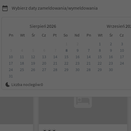
Wybierz daty zameldowania/wymeldowania
Sierpień
Wrzesień
Pn
Wt
Śr
Cz
Pt
So
Nd
Pn
Wt
Śr
Cz
 okolice
1
2
1
2
3
3
4
5
6
7
8
9
7
8
9
10
10
11
12
13
14
15
16
14
15
16
17
Kategoria
Opcje wyżywienia
Ekologiczne zakwaterowanie
17
18
19
20
21
22
23
21
22
23
24
24
25
26
27
28
29
30
28
29
30
31
Na życzenie
Liczba noclegów:
0