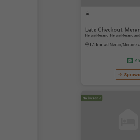
Late Checkout Mera
Meran/Merano, Meran/Merano and
1.1 km
od Meran/Merano 
Sü
Sprawd
Na życzenie