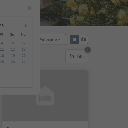
Pt
So
Nd
Polecane
Sortuj według:
4
5
6
11
12
13
1
18
19
20
Filtr
1 aktywny filtr
25
26
27
Na życzenie