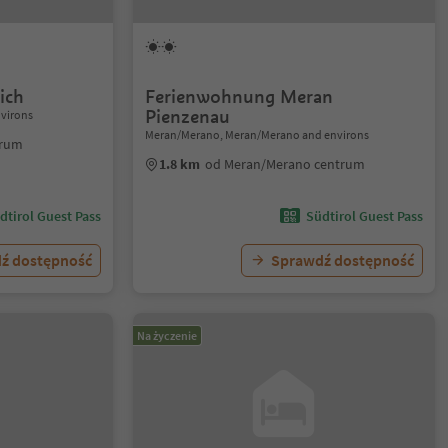
ich
Ferienwohnung Meran
Pienzenau
virons
Meran/Merano, Meran/Merano and environs
trum
1.8 km
od Meran/Merano centrum
dtirol Guest Pass
Südtirol Guest Pass
ź dostępność
Sprawdź dostępność
Na życzenie