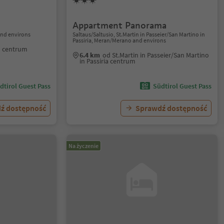
Appartment Panorama
nd environs
Saltaus/Saltusio, St.Martin in Passeier/San Martino in
Passiria, Meran/Merano and environs
o centrum
6.4 km
od St.Martin in Passeier/San Martino
in Passiria centrum
dtirol Guest Pass
Südtirol Guest Pass
ź dostępność
Sprawdź dostępność
Na życzenie