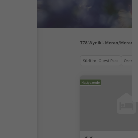
778
Wyniki
- Meran/Merano i
Südtirol Guest Pass
Ocena
Na życzenie