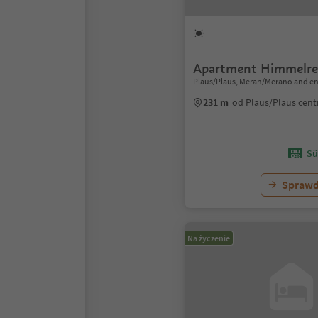
Apartment Himmelre
Plaus/Plaus, Meran/Merano and en
231 m
od Plaus/Plaus cen
Sü
Sprawd
Na życzenie