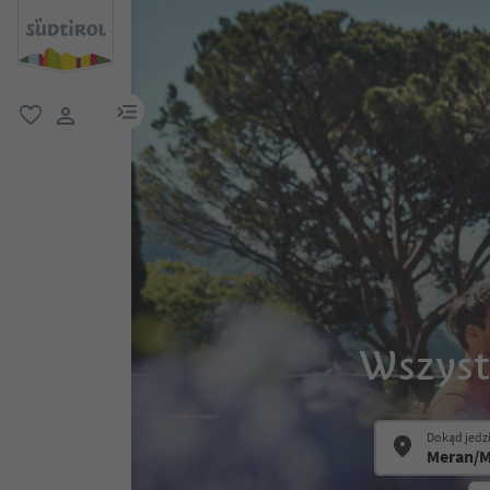
link menu
ulubione
link użytkownika
Wszyst
Dokąd jedz