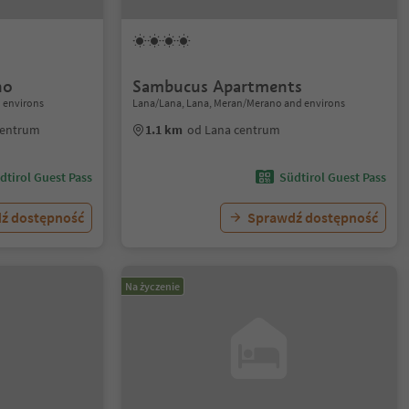
no
Sambucus Apartments
 environs
Lana/Lana, Lana, Meran/Merano and environs
centrum
1.1 km
od Lana centrum
dtirol Guest Pass
Südtirol Guest Pass
ź dostępność
Sprawdź dostępność
Na życzenie