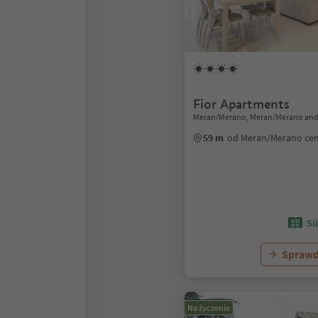
Fior Apartments
Meran/Merano, Meran/Merano and
59 m
od Meran/Merano ce
Sü
Sprawd
Na życzenie