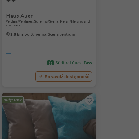
Haus Auer
Verdins/Verdines, Schenna/Scena, Meran/Merano and
environs
2.8 km
od Schenna/Scena centrum
Südtirol Guest Pass
Sprawdź dostępność
Na życzenie