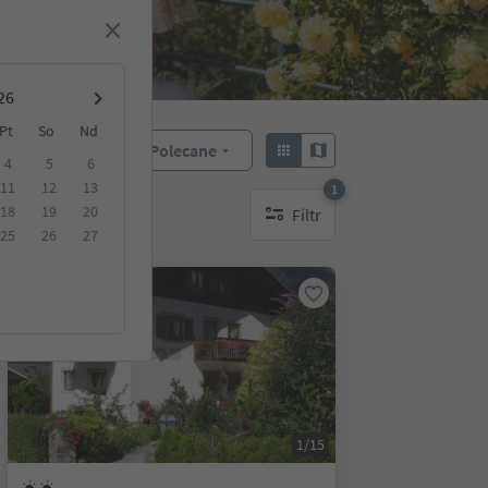
Pt
So
Nd
Polecane
Sortuj według:
4
5
6
11
12
13
1
18
19
20
Filtr
1 aktywny filtr
25
26
27
Na życzenie
1/15