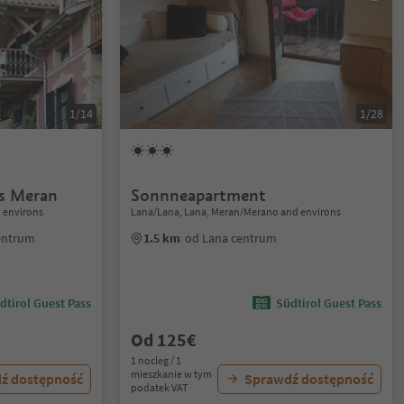
1/14
1/28
es Meran
Sonnneapartment
 environs
Lana/Lana, Lana, Meran/Merano and environs
entrum
1.5 km
od Lana centrum
dtirol Guest Pass
Südtirol Guest Pass
Od 125€
1 nocleg / 1
mieszkanie w tym
ź dostępność
Sprawdź dostępność
podatek VAT