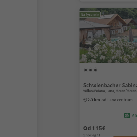
Na życzenie
Schwienbacher Sabin
Völlan/Foiana, Lana, Meran/Meran
2.3 km
od Lana centrum
Sü
Od 115€
1 nocleg / 1