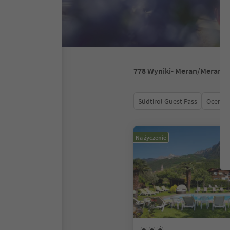
778
Wyniki
- Meran/Merano i
Südtirol Guest Pass
Ocena
Na życzenie