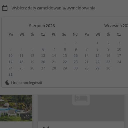
Wybierz daty zameldowania/wymeldowania
Sierpień
Wrzesień
Pn
Wt
Śr
Cz
Pt
So
Nd
Pn
Wt
Śr
Cz
 okolice
1
2
1
2
3
3
4
5
6
7
8
9
7
8
9
10
10
11
12
13
14
15
16
14
15
16
17
Kategoria
Opcje wyżywienia
Ekologiczne zakwaterowanie
17
18
19
20
21
22
23
21
22
23
24
24
25
26
27
28
29
30
28
29
30
31
Na życzenie
Liczba noclegów:
0
1/20