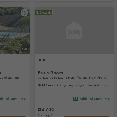
Na życzenie
1/9
a
Eva's Room
o and environs
Gargazon/Gargazzone, Meran/Merano and environs
147 m
od Gargazon/Gargazzone centrum
dtirol Guest Pass
Südtirol Guest Pass
Od 70€
1 nocleg / 1