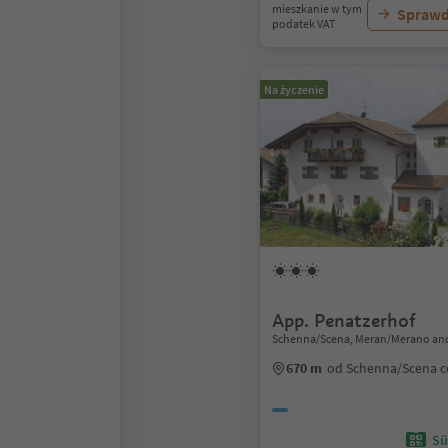
mieszkanie w tym
Sprawd
podatek VAT
Na życzenie
App. Penatzerhof
Schenna/Scena, Meran/Merano and
670 m
od Schenna/Scena 
Sü