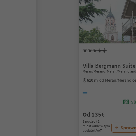
Villa Bergmann Suit
Meran/Merano, Meran/Merano and
610 m
od Meran/Merano c
Sü
Od 135€
1 nocleg / 1
mieszkanie w tym
Sprawd
podatek VAT