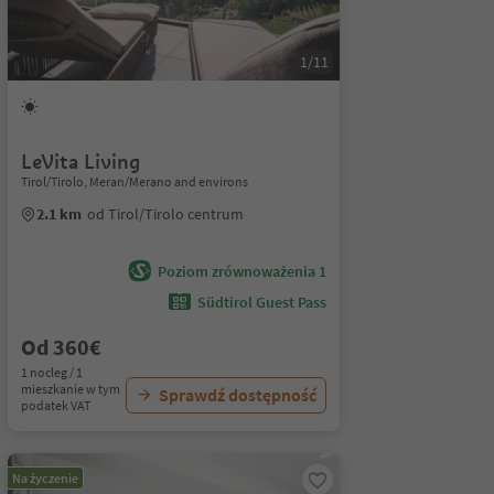
1/11
LeVita Living
Tirol/Tirolo, Meran/Merano and environs
2.1 km
od Tirol/Tirolo centrum
Poziom zrównoważenia 1
Südtirol Guest Pass
Od 360€
1 nocleg / 1
mieszkanie w tym
Sprawdź dostępność
podatek VAT
Na życzenie