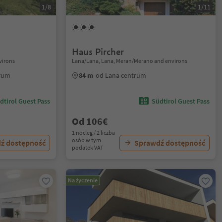
1/8
1/11
Haus Pircher
virons
Lana/Lana, Lana, Meran/Merano and environs
trum
84 m
od Lana centrum
dtirol Guest Pass
Südtirol Guest Pass
Od 106€
1 nocleg / 2 liczba
osób w tym
ź dostępność
Sprawdź dostępność
podatek VAT
Na życzenie