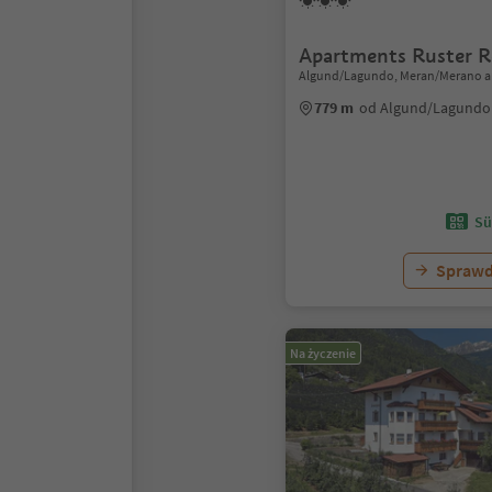
Apartments Ruster R
Algund/Lagundo, Meran/Merano a
779 m
od Algund/Lagundo
Sü
Sprawd
Na życzenie