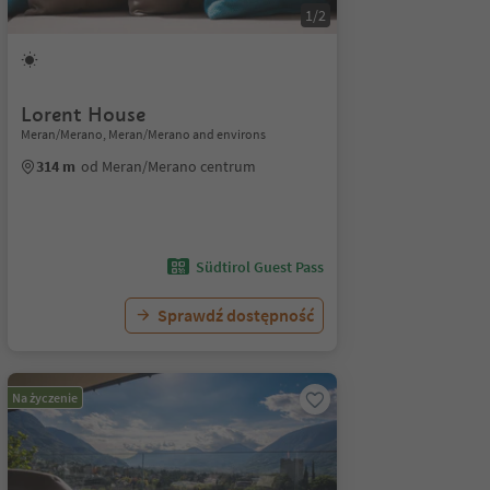
1/2
Lorent House
Meran/Merano, Meran/Merano and environs
314 m
od Meran/Merano centrum
Südtirol Guest Pass
Sprawdź dostępność
Na życzenie