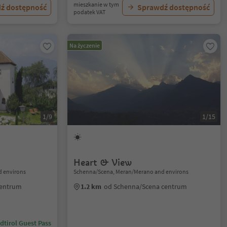
mieszkanie w tym
ź dostępność
Sprawdź dostępność
podatek VAT
Na życzenie
1/9
1/15
Heart & View
 environs
Schenna/Scena, Meran/Merano and environs
centrum
1.2 km
od Schenna/Scena centrum
dtirol Guest Pass