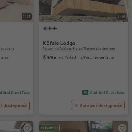
1/15
1/16
Köfele Lodge
 environs
Partschins/Parcines, Meran/Merano and environs
ntrum
470 m
od Partschins/Parcines centrum
dtirol Guest Pass
Südtirol Guest Pass
ź dostępność
Sprawdź dostępność
Na życzenie