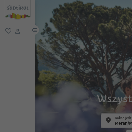
link menu
ulubione
link użytkownika
Wszyst
Dokąd jedz