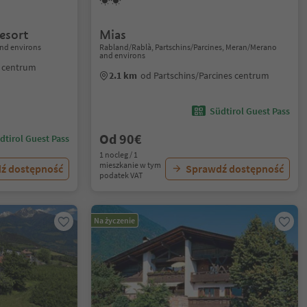
esort
Mias
nd environs
Rabland/Rablà, Partschins/Parcines, Meran/Merano
and environs
 centrum
2.1 km
od Partschins/Parcines centrum
Südtirol Guest Pass
Od 90€
dtirol Guest Pass
1 nocleg / 1
mieszkanie w tym
ź dostępność
Sprawdź dostępność
podatek VAT
Na życzenie