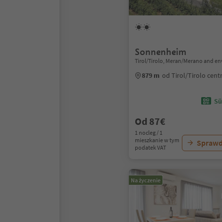
Sonnenheim
Tirol/Tirolo, Meran/Merano and en
879 m
od Tirol/Tirolo cen
Sü
Od 87€
1 nocleg / 1
mieszkanie w tym
Sprawd
podatek VAT
Na życzenie