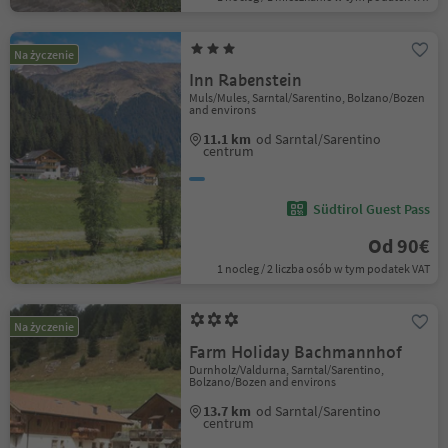
Na życzenie
Inn Rabenstein
Muls/Mules, Sarntal/Sarentino, Bolzano/Bozen
and environs
11.1 km
od Sarntal/Sarentino
centrum
Südtirol Guest Pass
Od 90€
1 nocleg / 2 liczba osób w tym podatek VAT
Na życzenie
Farm Holiday Bachmannhof
Durnholz/Valdurna, Sarntal/Sarentino,
Bolzano/Bozen and environs
13.7 km
od Sarntal/Sarentino
centrum