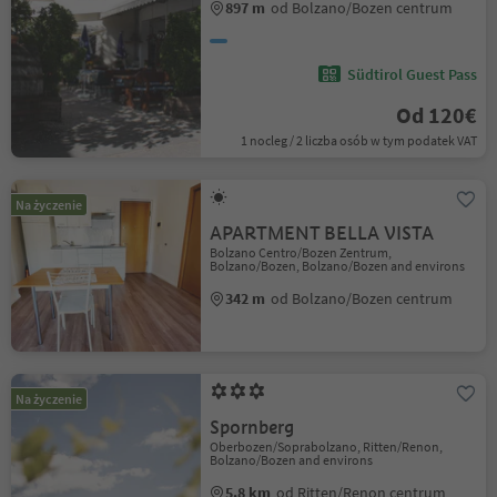
897 m
od Bolzano/Bozen centrum
Südtirol Guest Pass
Od 120€
1 nocleg / 2 liczba osób w tym podatek VAT
Na życzenie
APARTMENT BELLA VISTA
Bolzano Centro/Bozen Zentrum,
Bolzano/Bozen, Bolzano/Bozen and environs
342 m
od Bolzano/Bozen centrum
Na życzenie
Spornberg
Oberbozen/Soprabolzano, Ritten/Renon,
Bolzano/Bozen and environs
5.8 km
od Ritten/Renon centrum