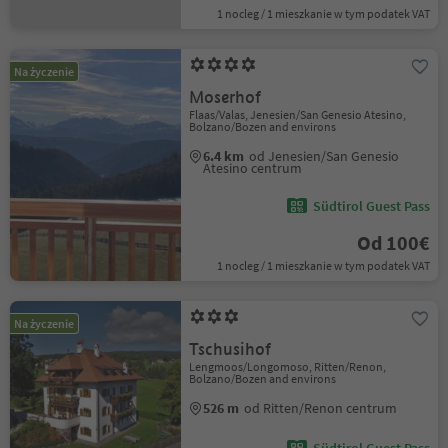
1 nocleg / 1 mieszkanie w tym podatek VAT
Na życzenie
Moserhof
Flaas/Valas, Jenesien/San Genesio Atesino,
Bolzano/Bozen and environs
6.4 km
od Jenesien/San Genesio
Atesino centrum
Südtirol Guest Pass
Od 100€
1 nocleg / 1 mieszkanie w tym podatek VAT
Na życzenie
Tschusihof
Lengmoos/Longomoso, Ritten/Renon,
Bolzano/Bozen and environs
526 m
od Ritten/Renon centrum