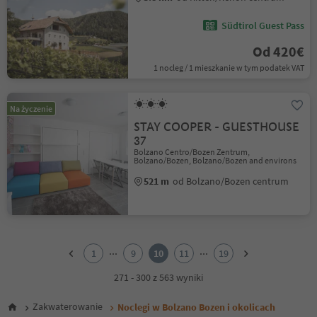
Südtirol Guest Pass
Od 420€
1 nocleg / 1 mieszkanie w tym podatek VAT
Na życzenie
STAY COOPER - GUESTHOUSE
37
Bolzano Centro/Bozen Zentrum,
Bolzano/Bozen, Bolzano/Bozen and environs
521 m
od Bolzano/Bozen centrum
1
2
...
...
1
9
10
11
19
3
4
271 - 300 z 563 wyniki
5
6
Zakwaterowanie
Noclegi w Bolzano Bozen i okolicach