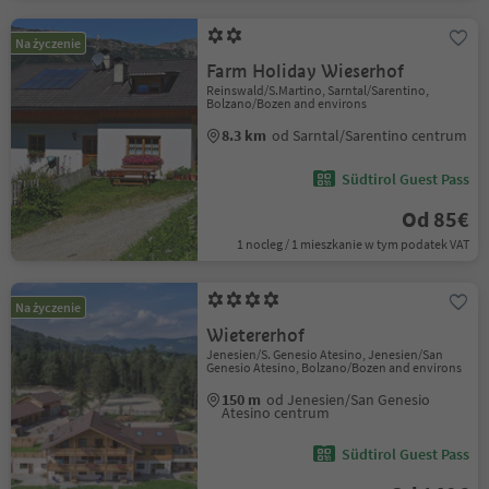
Na życzenie
Farm Holiday Wieserhof
Reinswald/S.Martino, Sarntal/Sarentino,
Bolzano/Bozen and environs
8.3 km
od Sarntal/Sarentino centrum
Südtirol Guest Pass
Od 85€
1 nocleg / 1 mieszkanie w tym podatek VAT
Na życzenie
Wietererhof
Jenesien/S. Genesio Atesino, Jenesien/San
Genesio Atesino, Bolzano/Bozen and environs
150 m
od Jenesien/San Genesio
Atesino centrum
Südtirol Guest Pass