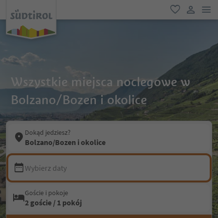
lin
ulubione
link uży
Wszystkie miejsca noclegowe w
Bolzano/Bozen i okolice
Dokąd jedziesz?
Bolzano/Bozen i okolice
Wybierz daty
Goście i pokoje
2 goście / 1 pokój