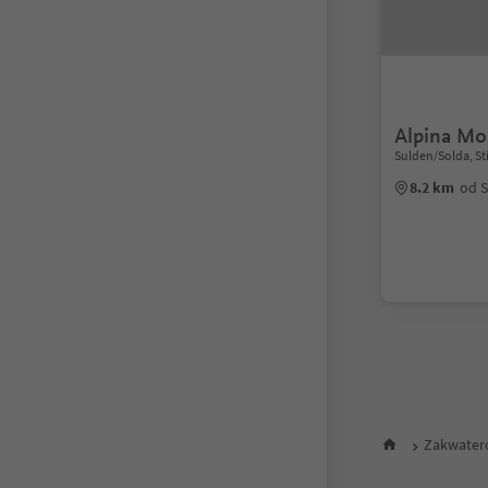
Alpina Mo
Sulden/Solda, Sti
8.2 km
od S
1
2
Zakwater