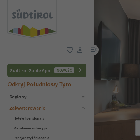
link menu
ulubione
link użytkownika
Südtirol Guide App
NOWOŚĆ
Odkryj Południowy Tyrol
Regiony
Zakwaterowanie
Hotele i pensjonaty
Mieszkania wakacyjne
Pensjonaty i śniadania