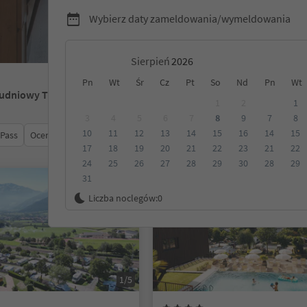
Wybierz daty zameldowania/wymeldowania
Sierpień
Pn
Wt
Śr
Cz
Pt
So
Nd
Pn
Wt
łudniowy Tyrol
1
2
1
3
4
5
6
7
8
9
7
8
10
11
12
13
14
15
16
14
15
 Pass
Ocena
Kategoria
Opcje wyżywienia
Ekologiczne z
17
18
19
20
21
22
23
21
22
24
25
26
27
28
29
30
28
29
31
Na życzenie
Liczba noclegów:
0
1/5