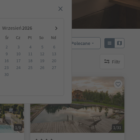
Wrzesień
Śr
Cz
Pt
So
Nd
Polecane
Sortuj według:
2
3
4
5
6
9
10
11
12
13
16
17
18
19
20
Filtr
akwaterowanie
brak aktywnych fi
23
24
25
26
27
30
Na życzenie
1/9
1/31