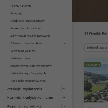
Pobyty na farmie
Kempingi
Górskie schroniska i zajazdy
Schroniska młodzieżowe
34
Wyniki
- Po
Zrównoważone zakwaterowanie
Zakwaterowanie bez barier
Südtirol Guest
Regionalne wellness
Hotele rodzinne
Na życzenie
Zakwaterowanie dla rowerzystów
Hotele dla turystów pieszych
Noclegi dla miłośników wina
Atrakcje i wydarzenia
Kuchnia i tradycje kulinarne
Regionalne produkty