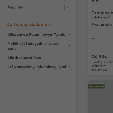
Pory roku
Camping 
Mals/Malles, Vin
Do Twojej wiadomości
875 m
od M
Kilka słów o Południowym Tyrolu
Mobilność i udogodnienia bez
barier
Od 40€
Südtirol Guest Pass
1 nocleg / 2 liczb
osób w tym
Zrównoważony Południowy Tyrol
podatek VAT
Na życzenie