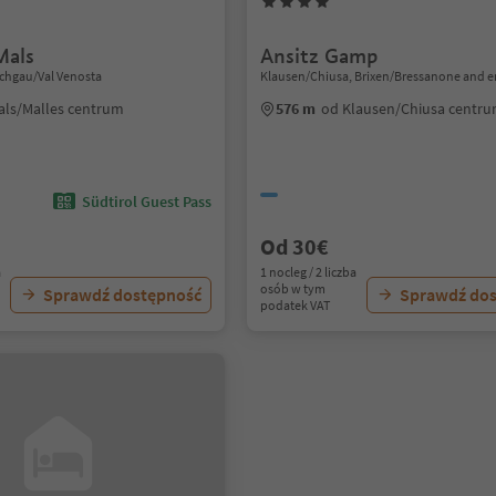
Mals
Ansitz Gamp
schgau/Val Venosta
Klausen/Chiusa, Brixen/Bressanone and e
als/Malles centrum
576 m
od Klausen/Chiusa centr
Südtirol Guest Pass
Od 30€
a
1 nocleg / 2 liczba
osób w tym
Sprawdź dostępność
Sprawdź do
podatek VAT