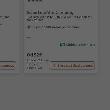
SchartnerAlm Camping
nvirons
Klobenstein/Collalbo, Ritten/Renon, Bolzano/Bozen
and environs
um
1.1 km
od Ritten/Renon centrum
Südtirol Guest Pass
Od 52€
1 nocleg / 2 liczba
osób w tym
stępność
Sprawdź dostępność
podatek VAT