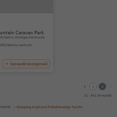
untain Caravan Park
lfs/Stelvio, Vinschgau/Val Venosta
tilfs/Stelvio centrum
Sprawdź dostępność
1
2
31 - 34 z 34 wyniki
owanie
Kemping w górach Południowego Tyrolu