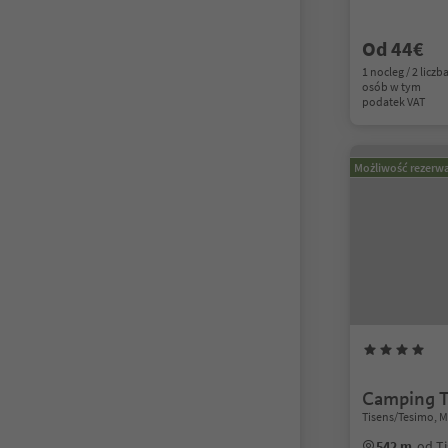
Od 44€
1 nocleg / 2 liczb
osób w tym
podatek VAT
Możliwość rezerwa
Camping T
Tisens/Tesimo, 
542 m
od T