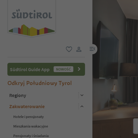
link menu
ulubione
link użytkownika
Südtirol Guide App
NOWOŚĆ
Odkryj Południowy Tyrol
Regiony
Zakwaterowanie
Hotele i pensjonaty
Mieszkania wakacyjne
Pensjonaty i śniadania