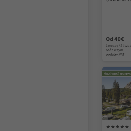
Od 40€
1 nocleg / 2 liczb
osób w tym
podatek VAT
Możliwość rezerwa