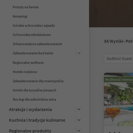
Pobyty na farmie
Kempingi
Górskie schroniska i zajazdy
Schroniska młodzieżowe
34
Wyniki
- Po
Zrównoważone zakwaterowanie
Zakwaterowanie bez barier
Südtirol Guest
Regionalne wellness
Hotele rodzinne
Możliwość rezerwa
Zakwaterowanie dla rowerzystów
Hotele dla turystów pieszych
Noclegi dla miłośników wina
Atrakcje i wydarzenia
Kuchnia i tradycje kulinarne
Regionalne produkty