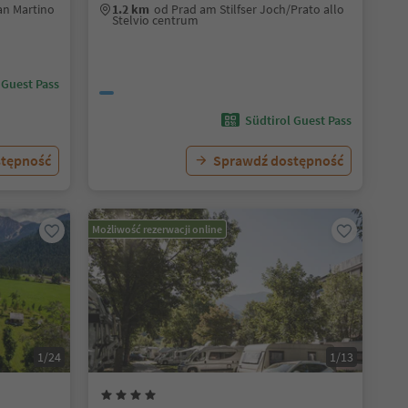
San Martino
1.2 km
od Prad am Stilfser Joch/Prato allo
Stelvio centrum
 Guest Pass
Südtirol Guest Pass
stępność
Sprawdź dostępność
Możliwość rezerwacji online
1/24
1/13