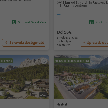
6.5 km
od St.Martin in Passeier/
in Passiria centrum
Südtirol Guest Pass
Südtirol
Od 16€
a
1 nocleg / 2 liczba
osób w tym
Sprawdź dostępność
Sprawdź do
podatek VAT
cji online
Możliwość rezerwacji online
1/17