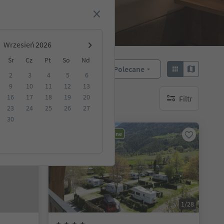
Wrzesień
Śr
Cz
Pt
So
Nd
Polecane
Sortuj według:
2
3
4
5
6
9
10
11
12
13
16
17
18
19
20
Filtr
akwaterowanie
brak aktywnych fi
23
24
25
26
27
30
Możliwość rezerwacji online
1/28