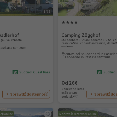
1/17
adlerhof
Camping Zögghof
hgau/Val Venosta
St. Leonhard i.P./San Leonardo i.P., St.Le
Passeier/San Leonardo in Passiria, Meran
environs
aas/Lasa centrum
704 m
od St.Leonhard in Passeie
Leonardo in Passiria centrum
Südtirol Guest Pass
Südtirol
Od 26€
a
1 nocleg / 2 liczba
osób w tym
Sprawdź dostępność
Sprawdź do
podatek VAT
cji online
Możliwość rezerwacji online