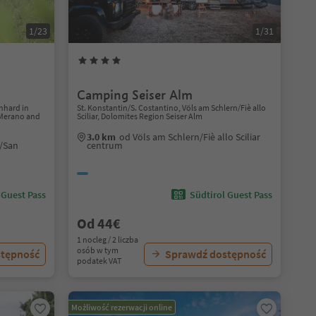
1/23
1/31
Camping Seiser Alm
onhard in
St. Konstantin/S. Costantino, Völs am Schlern/Fiè allo
/Merano and
Sciliar, Dolomites Region Seiser Alm
3.0 km
od Völs am Schlern/Fiè allo Sciliar
r/San
centrum
 Guest Pass
Südtirol Guest Pass
Od 44€
1 nocleg / 2 liczba
osób w tym
stępność
Sprawdź dostępność
podatek VAT
Możliwość rezerwacji online