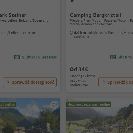
rk Steiner
Camping Bergkristall
Laives/Leifers, Bolzano/Bozen and
Pfelders/Plan, Moos in Passeier/Moso in Pa
Meran/Merano and environs
ives/Leifers centrum
4.9 km
od Moos in Passeier/Moso 
centrum
Südtirol Guest Pass
Südtirol
Od 34€
a
1 nocleg / 2 liczba
osób w tym
Sprawdź dostępność
Sprawdź do
podatek VAT
cji online
Możliwość rezerwacji online