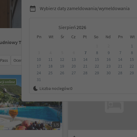
Wybierz daty zameldowania/wymeldowania
Sierpień
Pn
Wt
Śr
Cz
Pt
So
Nd
Pn
Wt
łudniowy Tyrol
1
2
1
3
4
5
6
7
8
9
7
8
10
11
12
13
14
15
16
14
15
 Pass
Ocena
Kategoria
Opcje wyżywienia
Ekologiczne z
17
18
19
20
21
22
23
21
22
24
25
26
27
28
29
30
28
29
31
cji online
Możliwość rezerwacji online
Liczba noclegów:
0
1/5