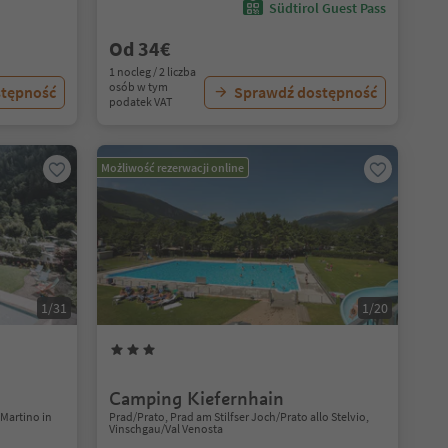
Südtirol Guest Pass
Od 34€
1 nocleg / 2 liczba
osób w tym
stępność
Sprawdź dostępność
podatek VAT
Możliwość rezerwacji online
1/31
1/20
Camping Kiefernhain
 Martino in
Prad/Prato, Prad am Stilfser Joch/Prato allo Stelvio,
Vinschgau/Val Venosta