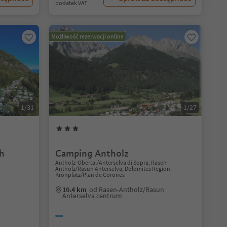
podatek VAT
Możliwość rezerwacji online
1/31
1/27
ch
Camping Antholz
Antholz-Obertal/Anterselva di Sopra, Rasen-
Antholz/Rasun Anterselva, Dolomites Region
Kronplatz/Plan de Corones
10.4 km
od Rasen-Antholz/Rasun
Anterselva centrum