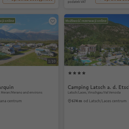
podatek VAT
cji online
Możliwość rezerwacji online
1/10
Arquin
Camping Latsch a. d. Ets
, Meran/Merano and environs
Latsch/Laces, Vinschgau/Val Venosta
Lana centrum
674 m
od Latsch/Laces centrum