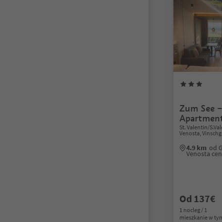
Zum See 
Apartmen
St. Valentin/S.V
Venosta, Vinschg
4.9 km
od 
Venosta ce
Od 137€
1 nocleg / 1
mieszkanie w ty