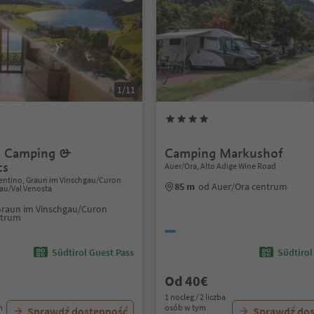
1/11
– Camping &
Camping Markushof
ts
Auer/Ora, Alto Adige Wine Road
alentino, Graun im Vinschgau/Curon
85 m
od Auer/Ora centrum
au/Val Venosta
Graun im Vinschgau/Curon
ntrum
Südtirol Guest Pass
Südtirol
Od 40€
1 nocleg / 2 liczba
m
osób w tym
Sprawdź dostępność
Sprawdź do