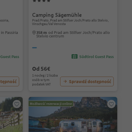
Camping Sägemühle
ssiria,
Prad/Prato, Prad am Stilfser Joch/Prato allo Stelvio,
Vinschgau/Val Venosta
in Passiria
358 m
od Prad am Stilfser Joch/Prato allo
Stelvio centrum
 Guest Pass
Südtirol Guest Pass
Od 56€
1 nocleg / 2 liczba
osób w tym
stępność
Sprawdź dostępność
podatek VAT
Możliwość rezerwacji online