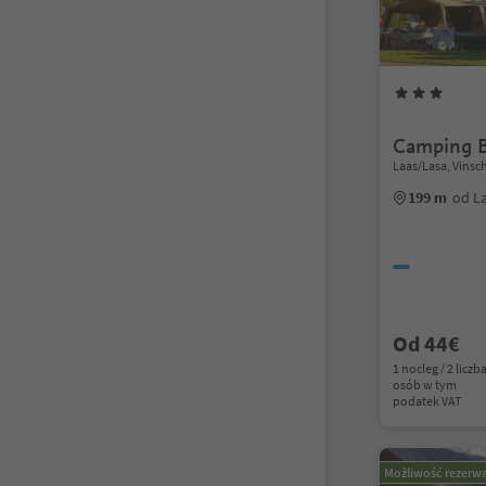
Camping B
Laas/Lasa, Vinsc
199 m
od L
Od 44€
1 nocleg / 2 liczb
osób w tym
podatek VAT
Możliwość rezerwa