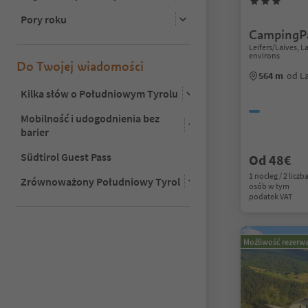
Pory roku
CampingPa
Leifers/Laives, 
environs
Do Twojej wiadomości
564 m
od La
Kilka słów o Południowym Tyrolu
Mobilność i udogodnienia bez
barier
Südtirol Guest Pass
Od 48€
1 nocleg / 2 liczb
Zrównoważony Południowy Tyrol
osób w tym
podatek VAT
Możliwość rezerwa