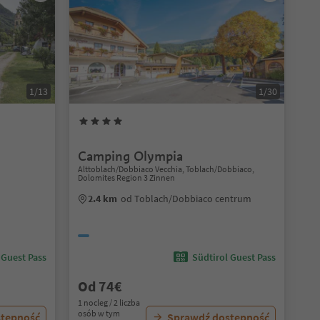
1/13
1/30
Camping Olympia
Alttoblach/Dobbiaco Vecchia, Toblach/Dobbiaco,
Dolomites Region 3 Zinnen
2.4 km
od Toblach/Dobbiaco centrum
 Guest Pass
Südtirol Guest Pass
Od 74€
1 nocleg / 2 liczba
osób w tym
stępność
Sprawdź dostępność