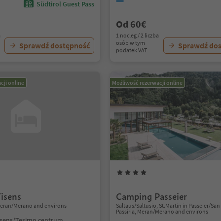
Südtirol Guest Pass
Od 60€
a
1 nocleg / 2 liczba
osób w tym
Sprawdź dostępność
Sprawdź do
podatek VAT
cji online
Możliwość rezerwacji online
isens
Camping Passeier
Meran/Merano and environs
Saltaus/Saltusio, St.Martin in Passeier/San
Passiria, Meran/Merano and environs
isens/Tesimo centrum