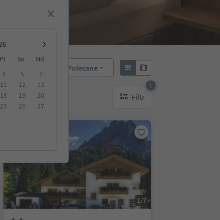
Pt
So
Nd
Polecane
Sortuj według:
4
5
6
11
12
13
1
18
19
20
Filtr
1 aktywny filtr
25
26
27
Na życzenie
1/7