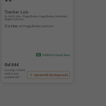
Trenker Luis
St. Veit/S. Vito - Prags/Braies, Prags/Braies, Dolomites
Region 3 Zinnen
2.1 km
od Prags/Braies centrum
Südtirol Guest Pass
Od 84€
1 nocleg / 2 liczba
osób w tym
Sprawdź dostępność
podatek VAT