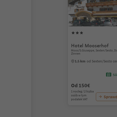
Hotel Mooserhof
Moos/S.Giuseppe, Sexten/Sesto, D
Zinnen
1.5 km
od Sexten/Sesto c
Sü
Od 150€
1 nocleg / 2 liczba
osób w tym
Sprawd
podatek VAT
1