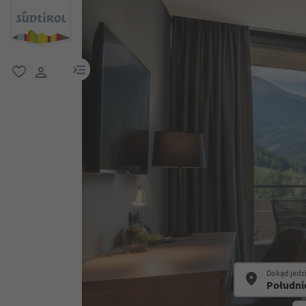
link menu
ulubione
link użytkownika
Dokąd jedz