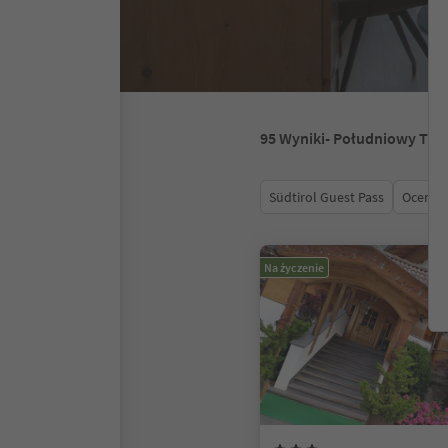
95
Wyniki
- Południowy Tyro
Südtirol Guest Pass
Ocena
Na życzenie