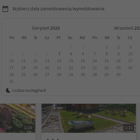
Wybierz daty zameldowania/wymeldowania
Sierpień
Wrzesień
Pn
Wt
Śr
Cz
Pt
So
Nd
Pn
Wt
Śr
Cz
l
1
2
1
2
3
3
4
5
6
7
8
9
7
8
9
10
10
11
12
13
14
15
16
14
15
16
17
Kategoria
Opcje wyżywienia
Ekologiczne zakwaterowanie
17
18
19
20
21
22
23
21
22
23
24
24
25
26
27
28
29
30
28
29
30
31
Na życzenie
Liczba noclegów:
0
1/26
1/21