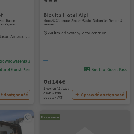
of
Biovita Hotel Alpi
zzo, Rasen-
Moos/S.Giuseppe, Sexten/Sesto, Dolomites Region 3
tes Region
Zinnen
2.0 km
od Sexten/Sesto centrum
Rasun Anterselva
zrównoważenia 3
dtirol Guest Pass
Südtirol Guest Pass
Od 144€
1 nocleg / 2 liczba
osób w tym
ź dostępność
Sprawdź dostępność
podatek VAT
Na życzenie