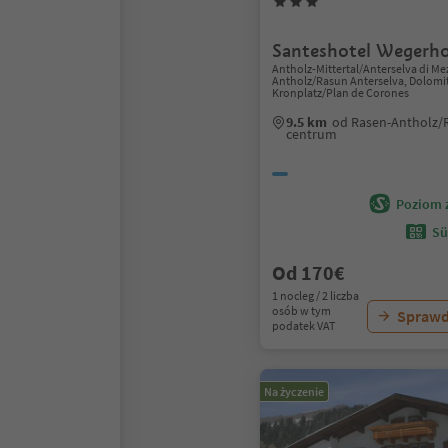
Santeshotel Wegerh
Antholz-Mittertal/Anterselva di Me
Antholz/Rasun Anterselva, Dolomi
Kronplatz/Plan de Corones
9.5 km
od Rasen-Antholz/
centrum
Poziom 
Sü
Od 170€
1 nocleg / 2 liczba
osób w tym
Sprawd
podatek VAT
Na życzenie