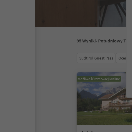
95
Wyniki
- Południowy Tyro
Südtirol Guest Pass
Ocena
Możliwość rezerwacji online