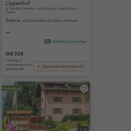
Lippenhof
St. Martin/S. Martino - Gsies/Casies, Gsies/Valle di
Casies,
642 m
od Gsies/Valle di Casies centrum
Südtirol Guest Pass
Od 95€
1 nocleg / 1
mieszkanie w tym
Sprawdź dostępność
podatek VAT
Na życzenie
1/31