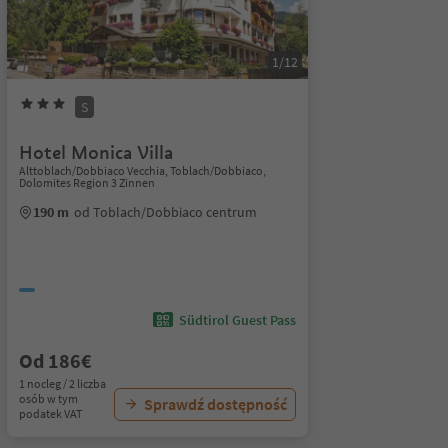
1/12
S
Hotel Monica Villa
Alttoblach/Dobbiaco Vecchia, Toblach/Dobbiaco,
Dolomites Region 3 Zinnen
190 m
od Toblach/Dobbiaco centrum
Südtirol Guest Pass
Od 186€
1 nocleg / 2 liczba
osób w tym
Sprawdź dostępność
podatek VAT