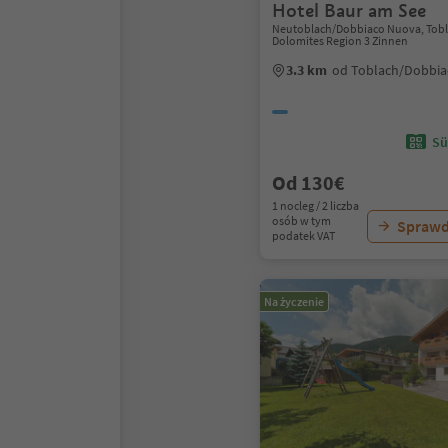
Hotel Baur am See
Neutoblach/Dobbiaco Nuova, Tob
Dolomites Region 3 Zinnen
3.3 km
od Toblach/Dobbia
Sü
Od 130€
1 nocleg / 2 liczba
osób w tym
Sprawd
podatek VAT
Na życzenie