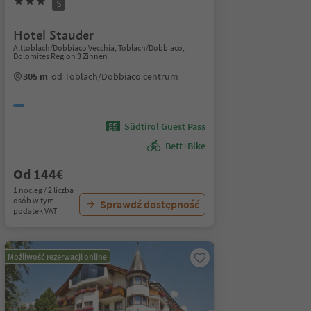
S
Hotel Stauder
Alttoblach/Dobbiaco Vecchia, Toblach/Dobbiaco,
Dolomites Region 3 Zinnen
305 m
od Toblach/Dobbiaco centrum
Südtirol Guest Pass
Bett+Bike
Od 144€
1 nocleg / 2 liczba
osób w tym
Sprawdź dostępność
podatek VAT
Możliwość rezerwacji online