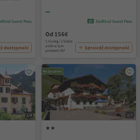
dtirol Guest Pass
Südtirol Guest Pass
Od 156€
1 nocleg / 2 liczba
osób w tym
ź dostępność
Sprawdź dostępność
podatek VAT
Na życzenie
1/4
1/7