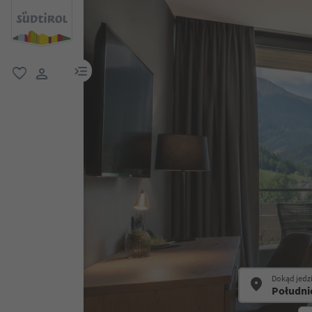
link menu
ulubione
link użytkownika
Dokąd jedz