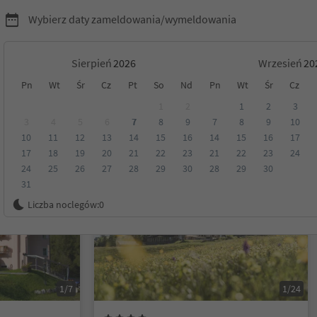
Wybierz daty zameldowania/wymeldowania
Sierpień
Wrzesień
Pn
Wt
Śr
Cz
Pt
So
Nd
Pn
Wt
Śr
Cz
l
1
2
1
2
3
3
4
5
6
7
8
9
7
8
9
10
10
11
12
13
14
15
16
14
15
16
17
Kategoria
Opcje wyżywienia
Ekologiczne zakwaterowanie
17
18
19
20
21
22
23
21
22
23
24
24
25
26
27
28
29
30
28
29
30
31
Możliwość rezerwacji online
Liczba noclegów:
0
1/7
1/24