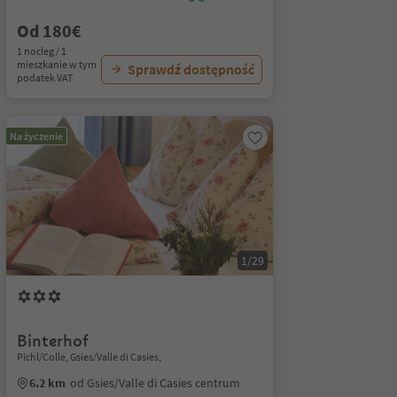
Od 180€
1 nocleg / 1
mieszkanie w tym
Sprawdź dostępność
podatek VAT
Na życzenie
1/29
Binterhof
Pichl/Colle, Gsies/Valle di Casies,
6.2 km
od Gsies/Valle di Casies centrum