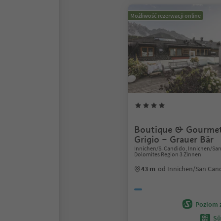
Możliwość rezerwacji online
Boutique & Gourmet
Grigio – Grauer Bär
Innichen/S. Candido, Innichen/Sa
Dolomites Region 3 Zinnen
43 m
od Innichen/San Can
Poziom 
Sü