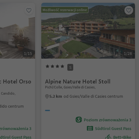
Możliwość rezerwacji online
1/15
1/28
S
 Hotel Orso
Alpine Nature Hotel Stoll
Pichl/Colle, Gsies/Valle di Casies,
n Candido,
5.2 km
od Gsies/Valle di Casies centrum
dido centrum
Poziom zrównoważenia 3
zrównoważenia 3
Südtirol Guest Pass
dtirol Guest Pass
Bett+Bike