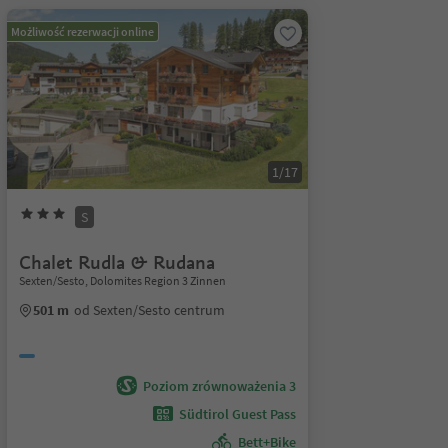
Możliwość rezerwacji online
1/17
S
Chalet Rudla & Rudana
Sexten/Sesto, Dolomites Region 3 Zinnen
501 m
od Sexten/Sesto centrum
Poziom zrównoważenia 3
Südtirol Guest Pass
Bett+Bike