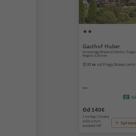
Gasthof Huber
Innerprags/Braies di Dentro, Prags
Region 3 Zinnen
27 m
od Prags/Braies cent
Sü
Od 140€
1 nocleg / 2 liczba
osób w tym
Sprawd
podatek VAT