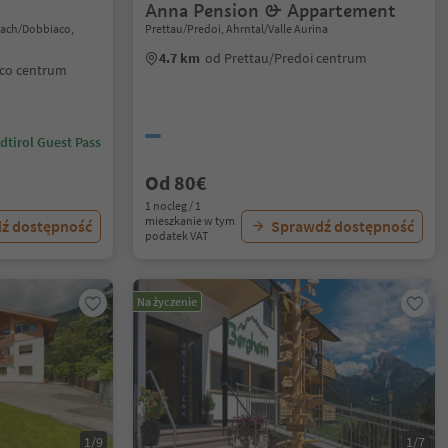
Anna Pension & Appartement
lach/Dobbiaco,
Prettau/Predoi, Ahrntal/Valle Aurina
4.7 km
od Prettau/Predoi centrum
co centrum
dtirol Guest Pass
Od 80€
1 nocleg / 1
mieszkanie w tym
ź dostępność
Sprawdź dostępność
podatek VAT
Na życzenie
1/9
1/7