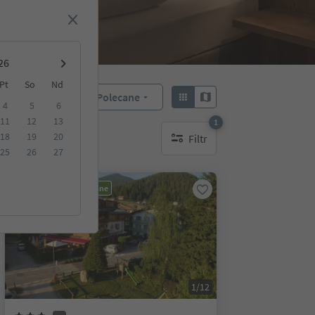
Pt
So
Nd
Polecane
Sortuj według:
4
5
6
11
12
13
1
18
19
20
Filtr
1 aktywny filtr
25
26
27
Możliwość rezerwacji online
1/12