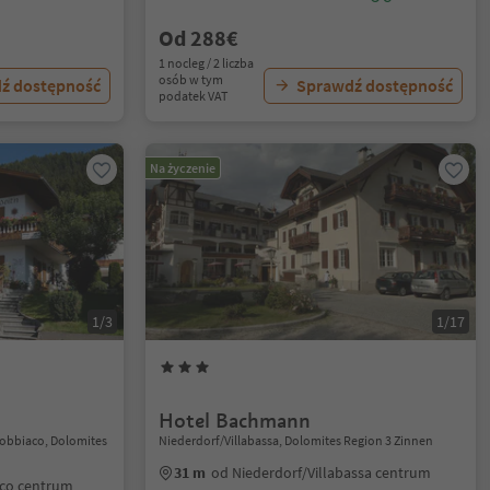
Od 288€
1 nocleg / 2 liczba
osób w tym
ź dostępność
Sprawdź dostępność
podatek VAT
Na życzenie
1/3
1/17
Hotel Bachmann
Dobbiaco, Dolomites
Niederdorf/Villabassa, Dolomites Region 3 Zinnen
31 m
od Niederdorf/Villabassa centrum
co centrum