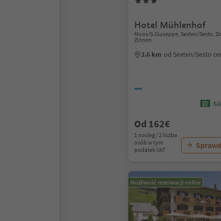
Hotel Mühlenhof
Moos/S.Giuseppe, Sexten/Sesto, D
Zinnen
2.6 km
od Sexten/Sesto c
Sü
Od 162€
1 nocleg / 2 liczba
osób w tym
Sprawd
podatek VAT
Możliwość rezerwacji online