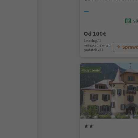
Sü
Od 100€
1 nocleg / 1
mieszkanie w tym
Sprawd
podatek VAT
Na życzenie