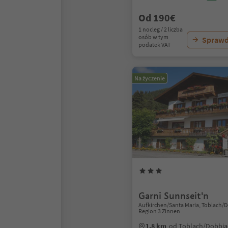
Od 190€
1 nocleg / 2 liczba
osób w tym
Sprawd
podatek VAT
Na życzenie
Garni Sunnseit'n
Aufkirchen/Santa Maria, Toblach/
Region 3 Zinnen
1.8 km
od Toblach/Dobbia