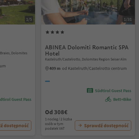
1/5
1/31
ABINEA Dolomiti Romantic SPA
Hotel
/Braies, Dolomites
Kastelruth/Castelrotto, Dolomites Region Seiser Alm
rum
409 m
od Kastelruth/Castelrotto centrum
Südtirol Guest Pass
dtirol Guest Pass
Bett+Bike
Od 308€
1 nocleg / 2 liczba
osób w tym
ź dostępność
Sprawdź dostępność
podatek VAT