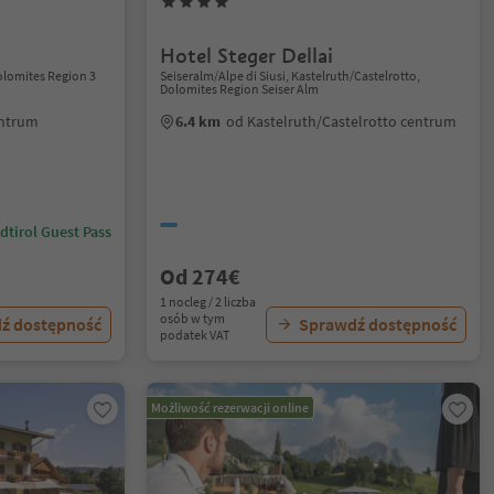
Hotel Steger Dellai
olomites Region 3
Seiseralm/Alpe di Siusi, Kastelruth/Castelrotto,
Dolomites Region Seiser Alm
entrum
6.4 km
od Kastelruth/Castelrotto centrum
dtirol Guest Pass
Od 274€
1 nocleg / 2 liczba
osób w tym
ź dostępność
Sprawdź dostępność
podatek VAT
Możliwość rezerwacji online