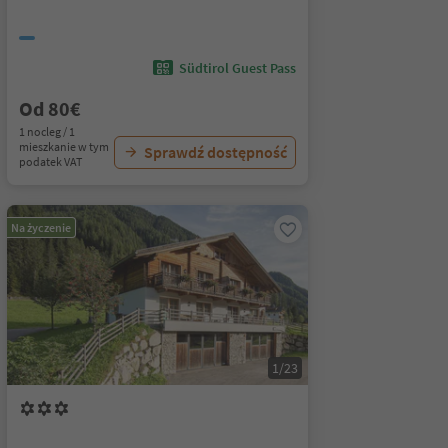
Südtirol Guest Pass
Od 80€
1 nocleg / 1
mieszkanie w tym
Sprawdź dostępność
podatek VAT
Na życzenie
1/23