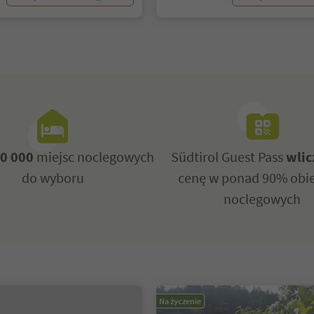
0 000
miejsc noclegowych
Südtirol Guest Pass
wlic
do wyboru
cenę w ponad 90% obi
noclegowych
Na życzenie