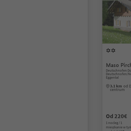
Maso Pirc
Deutschnofen Do
Deutschnofen/No
Eggental
3.1 km
od 
centrum
Od 220€
1 nocleg / 1
mieszkanie w ty