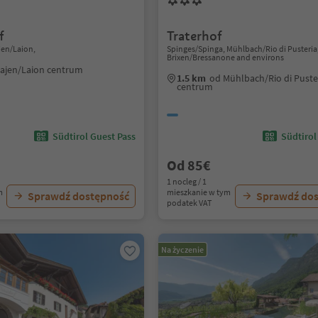
f
Traterhof
jen/Laion,
Spinges/Spinga, Mühlbach/Rio di Pusteria
Brixen/Bressanone and environs
ajen/Laion centrum
1.5 km
od Mühlbach/Rio di Puste
centrum
Südtirol Guest Pass
Südtirol
Od 85€
1 nocleg / 1
m
mieszkanie w tym
Sprawdź dostępność
Sprawdź do
podatek VAT
Na życzenie