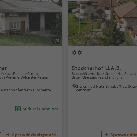
1/8
her
Stocknerhof U.A.B.
rf/Nova Ponente Centro,
Schabs/Sciaves, Natz-Schabs/Naz-Sciaves,
va Ponente, Dolomites Region
Brixen/Bressanone and environs
2.2 km
od Natz-Schabs/Naz-Scia
Deutschnofen/Nova Ponente
centrum
Südtirol Guest Pass
m
Sprawdź dostępność
Sprawdź do