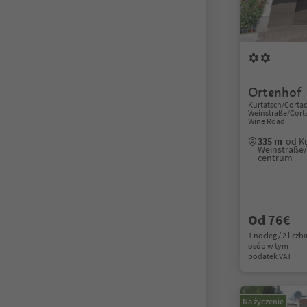
Ortenhof
Kurtatsch/Cortacc
Weinstraße/Cortac
Wine Road
335 m
od K
Weinstraße/C
centrum
Od 76€
1 nocleg / 2 liczb
osób w tym
podatek VAT
Na życzenie