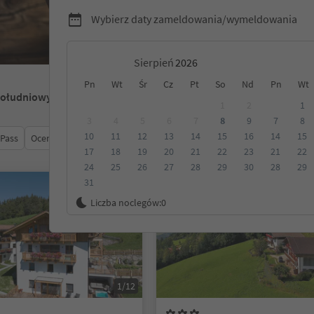
Wybierz daty zameldowania/wymeldowania
Sierpień
Pn
Wt
Śr
Cz
Pt
So
Nd
Pn
Wt
Południowy Tyrol
1
2
1
3
4
5
6
7
8
9
7
8
10
11
12
13
14
15
16
14
15
 Pass
Ocena
Kategoria
Opcje wyżywienia
Ekologiczne z
17
18
19
20
21
22
23
21
22
24
25
26
27
28
29
30
28
29
31
Na życzenie
Liczba noclegów:
0
1/12