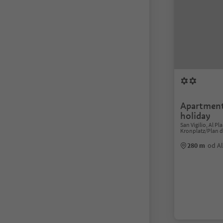
Apartment
holiday
San Vigilio, Al P
Kronplatz/Plan 
280 m
od Al