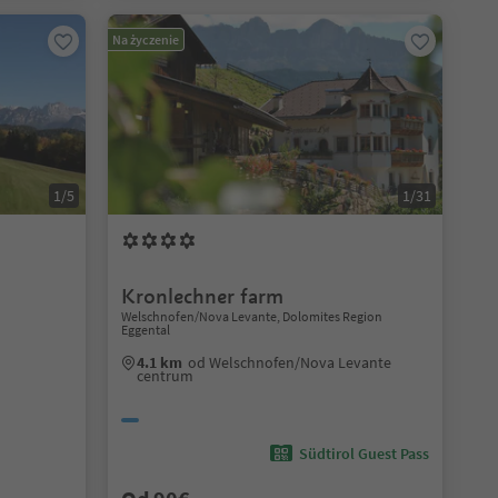
Na życzenie
1/5
1/31
Kronlechner farm
Welschnofen/Nova Levante, Dolomites Region
Eggental
m
4.1 km
od Welschnofen/Nova Levante
centrum
Südtirol Guest Pass