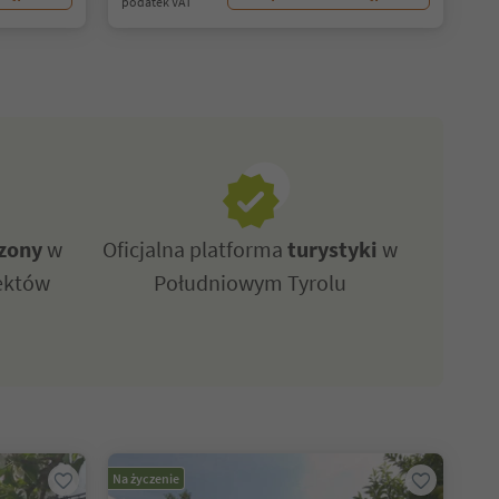
podatek VAT
zony
w
Oficjalna platforma
turystyki
w
ektów
Południowym Tyrolu
Na życzenie