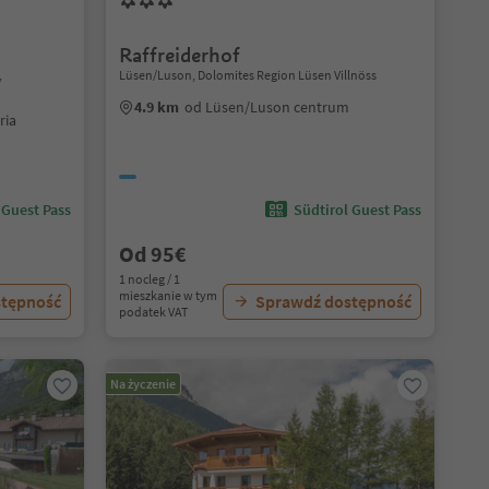
Raffreiderhof
,
Lüsen/Luson, Dolomites Region Lüsen Villnöss
4.9 km
od Lüsen/Luson centrum
ria
 Guest Pass
Südtirol Guest Pass
Od 95€
1 nocleg / 1
mieszkanie w tym
stępność
Sprawdź dostępność
podatek VAT
Na życzenie