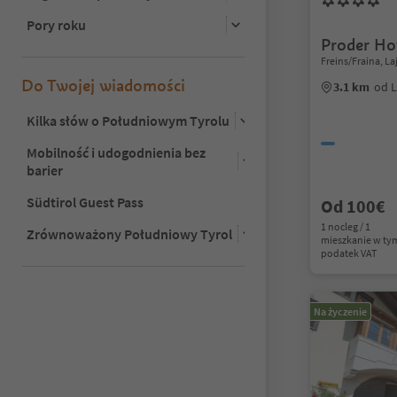
Pory roku
Proder Ho
Freins/Fraina, La
Do Twojej wiadomości
3.1 km
od L
Kilka słów o Południowym Tyrolu
Mobilność i udogodnienia bez
barier
Südtirol Guest Pass
Od 100€
1 nocleg / 1
Zrównoważony Południowy Tyrol
mieszkanie w ty
podatek VAT
Na życzenie