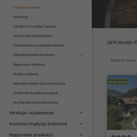
Pobyty na farmie
Kempingi
Górskie schroniska i zajazdy
Schroniska młodzieżowe
2878
Wyniki
- 
Zrównoważone zakwaterowanie
Zakwaterowanie bez barier
Südtirol Guest
Regionalne wellness
Hotele rodzinne
Na życzenie
Zakwaterowanie dla rowerzystów
Hotele dla turystów pieszych
Noclegi dla miłośników wina
Atrakcje i wydarzenia
Kuchnia i tradycje kulinarne
Regionalne produkty