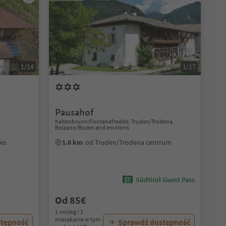
1/14
1/17
Pausahof
Kaltenbrunn/Fontanefredde, Truden/Trodena,
Bolzano/Bozen and environs
ves
1.8 km
od Truden/Trodena centrum
Südtirol Guest Pass
Od 85€
1 nocleg / 1
mieszkanie w tym
stępność
Sprawdź dostępność