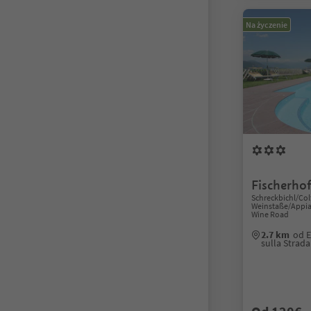
Na życzenie
Fischerho
Schreckbichl/Col
Weinstaße/Appian
Wine Road
2.7 km
od 
sulla Strad