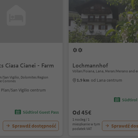
s Ciasa Cianei - Farm
Lochmannhof
Völlan/Foiana, Lana, Meran/Merano and e
lan/San Vigilio, Dolomites Region
1.9 km
od Lana centrum
de Corones
 Plan/San Vigilio centrum
Südtirol
Od 45€
Südtirol Guest Pass
1 nocleg / 1
mieszkanie w tym
Sprawdź dostępność
Sprawdź do
podatek VAT