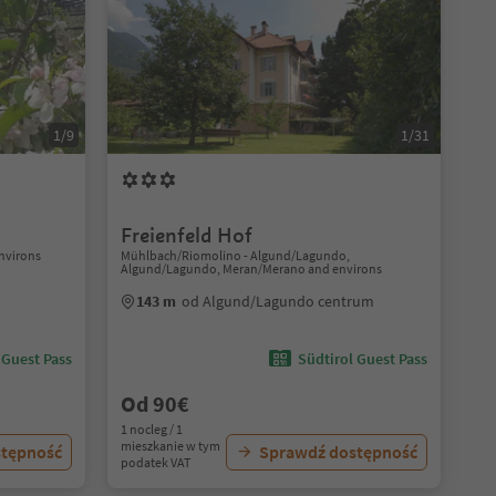
1/9
1/31
Freienfeld Hof
nvirons
Mühlbach/Riomolino - Algund/Lagundo,
Algund/Lagundo, Meran/Merano and environs
143 m
od Algund/Lagundo centrum
 Guest Pass
Südtirol Guest Pass
Od 90€
1 nocleg / 1
mieszkanie w tym
stępność
Sprawdź dostępność
podatek VAT