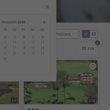
Wrzesień
Śr
Cz
Pt
So
Nd
Polecane
Sortuj według:
2
3
4
5
6
9
10
11
12
13
1
16
17
18
19
20
Filtr
akwaterowanie
1 aktywny filtr
23
24
25
26
27
30
Na życzenie
1/4
1/12