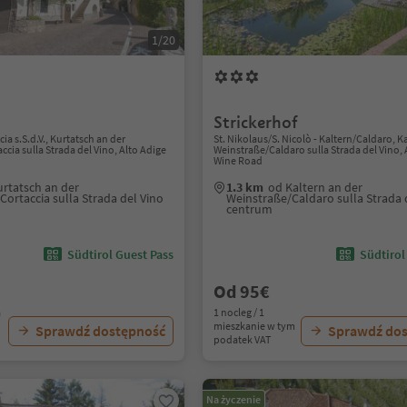
1/20
Strickerhof
ia s.S.d.V., Kurtatsch an der
St. Nikolaus/S. Nicolò - Kaltern/Caldaro, K
cia sulla Strada del Vino, Alto Adige
Weinstraße/Caldaro sulla Strada del Vino, 
Wine Road
urtatsch an der
1.3 km
od Kaltern an der
ortaccia sulla Strada del Vino
Weinstraße/Caldaro sulla Strada 
centrum
Südtirol Guest Pass
Südtirol
Od 95€
a
1 nocleg / 1
mieszkanie w tym
Sprawdź dostępność
Sprawdź do
podatek VAT
Na życzenie