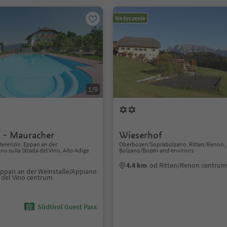
Na życzenie
1/9
f - Mauracher
Wieserhof
terenzio, Eppan an der
Oberbozen/Soprabolzano, Ritten/Renon,
o sulla Strada del Vino, Alto Adige
Bolzano/Bozen and environs
4.4 km
od Ritten/Renon centru
Eppan an der Weinstaße/Appiano
a del Vino centrum
Südtirol Guest Pass