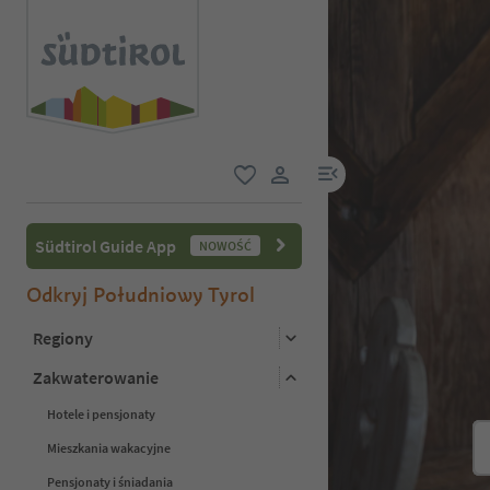
link menu
ulubione
link użytkownika
Südtirol Guide App
NOWOŚĆ
Odkryj Południowy Tyrol
Regiony
Zakwaterowanie
Hotele i pensjonaty
Mieszkania wakacyjne
Pensjonaty i śniadania