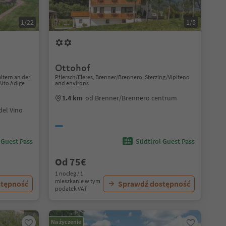
1/22
1/5
Ottohof
altern an der
Pflersch/Fleres, Brenner/Brennero, Sterzing/Vipiteno
Alto Adige
and environs
1.4 km
od Brenner/Brennero centrum
del Vino
 Guest Pass
Südtirol Guest Pass
Od 75€
1 nocleg / 1
mieszkanie w tym
stępność
Sprawdź dostępność
podatek VAT
Na życzenie