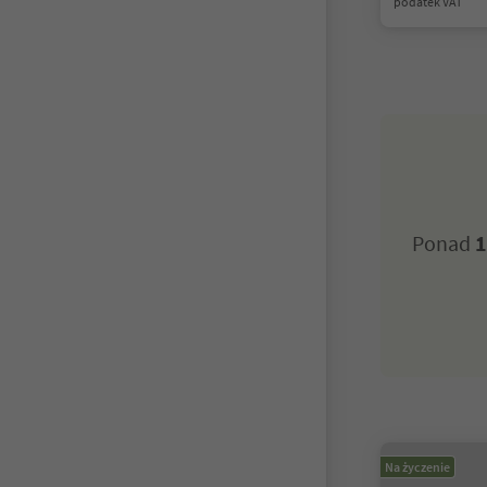
podatek VAT
Ponad
1
Na życzenie