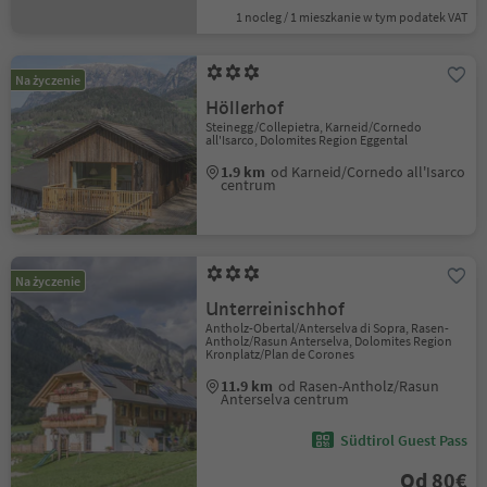
1 nocleg / 1 mieszkanie w tym podatek VAT
Na życzenie
Höllerhof
Steinegg/Collepietra, Karneid/Cornedo
all'Isarco, Dolomites Region Eggental
1.9 km
od Karneid/Cornedo all'Isarco
centrum
Na życzenie
Unterreinischhof
Antholz-Obertal/Anterselva di Sopra, Rasen-
Antholz/Rasun Anterselva, Dolomites Region
Kronplatz/Plan de Corones
11.9 km
od Rasen-Antholz/Rasun
Anterselva centrum
Südtirol Guest Pass
Od 80€