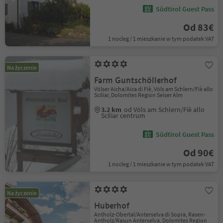
Südtirol Guest Pass
Od 83€
1 nocleg / 1 mieszkanie w tym podatek VAT
Na życzenie
Farm Guntschöllerhof
Völser Aicha/Aica di Fiè, Völs am Schlern/Fiè allo
Sciliar, Dolomites Region Seiser Alm
3.2 km
od Völs am Schlern/Fiè allo
Sciliar centrum
Südtirol Guest Pass
Od 90€
1 nocleg / 1 mieszkanie w tym podatek VAT
Na życzenie
Huberhof
Antholz-Obertal/Anterselva di Sopra, Rasen-
Antholz/Rasun Anterselva, Dolomites Region