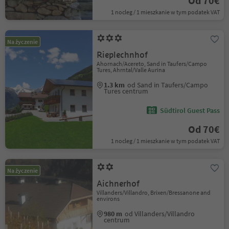
Od 70€
1 nocleg / 1 mieszkanie w tym podatek VAT
Na życzenie
Rieplechnhof
Ahornach/Acereto, Sand in Taufers/Campo
Tures, Ahrntal/Valle Aurina
1.3 km
od Sand in Taufers/Campo
Tures centrum
Südtirol Guest Pass
Od 70€
1 nocleg / 1 mieszkanie w tym podatek VAT
Na życzenie
Aichnerhof
Villanders/Villandro, Brixen/Bressanone and
environs
980 m
od Villanders/Villandro
centrum