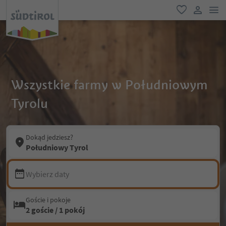
lin
ulubione
link uży
Wszystkie farmy w Południowym
Tyrolu
Dokąd jedziesz?
Południowy Tyrol
Wybierz daty
Goście i pokoje
2 goście / 1 pokój