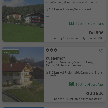
Vöran/Verano, Meran/Merano and environs
1.6 km
od Vöran/Verano centrum
Südtirol Guest Pass
Od 80€
1 nocleg / 1 mieszkanie w tym podatek VAT
Na życzenie
Ruanerhof
Egg/Dosso, Freienfeld/Campo di Trens,
Sterzing/Vipiteno and environs
3.0 km
od Freienfeld/Campo di Trens
centrum
Südtirol Guest Pass
Od 152€
1 nocleg / 1 mieszkanie w tym podatek VAT