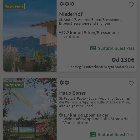
Na życzenie
Niederhof
St. Andrä/S. Andrea, Brixen/Bressanone,
Brixen/Bressanone and environs
2.2 km
od Brixen/Bressanone
centrum
Südtirol Guest Pass
Od 130€
1 nocleg / 1 mieszkanie w tym podatek VAT
Na życzenie
Haus Ebner
St. Pauls/S. Paolo - Eppan/Appiano, Eppan an
der Weinstaße/Appiano sulla Strada del Vino,
Alto Adige Wine Road
1.7 km
od Eppan an der
Weinstaße/Appiano sulla Strada del
Vino centrum
Südtirol Guest Pass