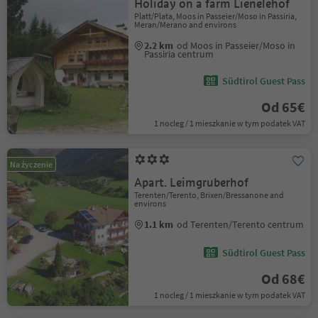
Holiday on a farm Lienelehof
Platt/Plata, Moos in Passeier/Moso in Passiria,
Meran/Merano and environs
2.2 km
od Moos in Passeier/Moso in
Passiria centrum
Südtirol Guest Pass
Od 65€
1 nocleg / 1 mieszkanie w tym podatek VAT
Na życzenie
Apart. Leimgruberhof
Terenten/Terento, Brixen/Bressanone and
environs
1.1 km
od Terenten/Terento centrum
Südtirol Guest Pass
Od 68€
1 nocleg / 1 mieszkanie w tym podatek VAT