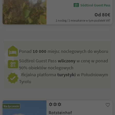
Südtirol Guest Pass
Od 80€
1 nocleg / 1 mieszkanie w tym podatek VAT
Ponad
10 000
miejsc noclegowych do wyboru
Südtirol Guest Pass
wliczony
w cenę w ponad
90% obiektów noclegowych
Oficjalna platforma
turystyki
w Południowym
Tyrolu
Na życzenie
Rotsteinhof