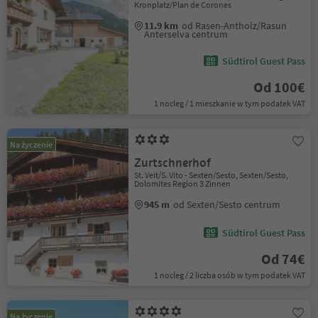
Kronplatz/Plan de Corones
11.9 km
od Rasen-Antholz/Rasun
Anterselva centrum
Südtirol Guest Pass
Od 100€
1 nocleg / 1 mieszkanie w tym podatek VAT
Na życzenie
Zurtschnerhof
St. Veit/S. Vito - Sexten/Sesto, Sexten/Sesto,
Dolomites Region 3 Zinnen
945 m
od Sexten/Sesto centrum
Südtirol Guest Pass
Od 74€
1 nocleg / 2 liczba osób w tym podatek VAT
Na życzenie