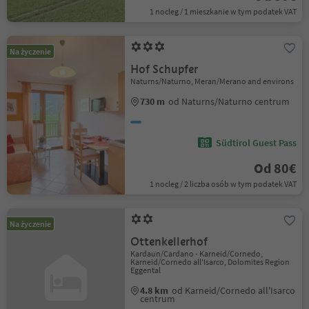
1 nocleg / 1 mieszkanie w tym podatek VAT
Na życzenie
Hof Schupfer
Naturns/Naturno, Meran/Merano and environs
730 m
od Naturns/Naturno centrum
Südtirol Guest Pass
Od 80€
1 nocleg / 2 liczba osób w tym podatek VAT
Na życzenie
Ottenkellerhof
Kardaun/Cardano - Karneid/Cornedo,
Karneid/Cornedo all'Isarco, Dolomites Region
Eggental
4.8 km
od Karneid/Cornedo all'Isarco
centrum