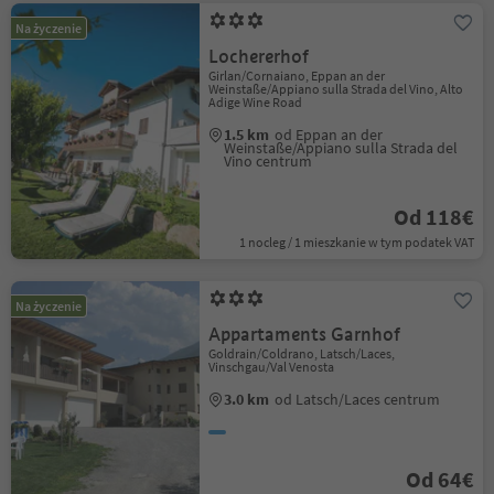
Na życzenie
Lochererhof
Girlan/Cornaiano, Eppan an der
Weinstaße/Appiano sulla Strada del Vino, Alto
Adige Wine Road
1.5 km
od Eppan an der
Weinstaße/Appiano sulla Strada del
Vino centrum
Od 118€
1 nocleg / 1 mieszkanie w tym podatek VAT
Na życzenie
Appartaments Garnhof
Goldrain/Coldrano, Latsch/Laces,
Vinschgau/Val Venosta
3.0 km
od Latsch/Laces centrum
Od 64€