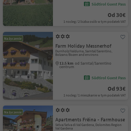
Südtirol Guest Pass
Od 30€
1 nocleg / 2 liczba osób w tym podatek VAT
Na życzenie
Farm Holiday Messnerhof
Durnholz/Valdurna, Sarntal/Sarentino,
Bolzano/Bozen and environs
12.5 km
od Sarntal/Sarentino
centrum
Südtirol Guest Pass
Od 93€
1 nocleg / 1 mieszkanie w tym podatek VAT
Na życzenie
Apartments Frëina - Farmhouse
Sëlva/Selva di Val Gardena, Dolomites Region
Val Gardena