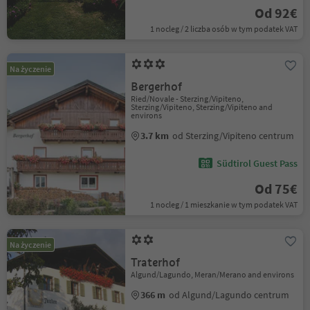
Od 92€
1 nocleg / 2 liczba osób w tym podatek VAT
Na życzenie
Bergerhof
Ried/Novale - Sterzing/Vipiteno,
Sterzing/Vipiteno, Sterzing/Vipiteno and
environs
3.7 km
od Sterzing/Vipiteno centrum
Südtirol Guest Pass
Od 75€
1 nocleg / 1 mieszkanie w tym podatek VAT
Na życzenie
Traterhof
Algund/Lagundo, Meran/Merano and environs
366 m
od Algund/Lagundo centrum