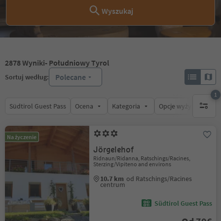
Wyszukaj
2878
Wyniki
- Południowy Tyrol
Polecane
Sortuj według:
1
Südtirol Guest Pass
Ocena
Kategoria
Opcje wyżywienia
1 aktywn
Na życzenie
Jörgelehof
Ridnaun/Ridanna, Ratschings/Racines,
Sterzing/Vipiteno and environs
10.7 km
od Ratschings/Racines
centrum
Südtirol Guest Pass