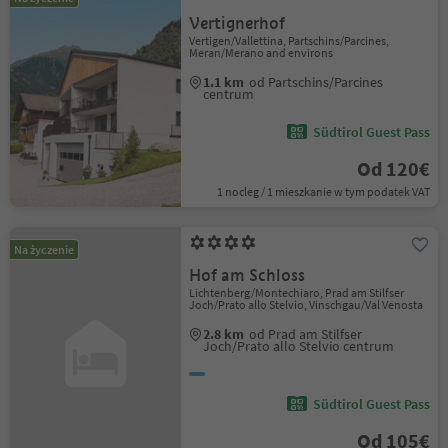
Vertignerhof
Vertigen/Vallettina, Partschins/Parcines,
Meran/Merano and environs
1.1 km
od Partschins/Parcines
centrum
Südtirol Guest Pass
Od 120€
1 nocleg / 1 mieszkanie w tym podatek VAT
Na życzenie
Hof am Schloss
Lichtenberg/Montechiaro, Prad am Stilfser
Joch/Prato allo Stelvio, Vinschgau/Val Venosta
2.8 km
od Prad am Stilfser
Joch/Prato allo Stelvio centrum
Südtirol Guest Pass
Od 105€