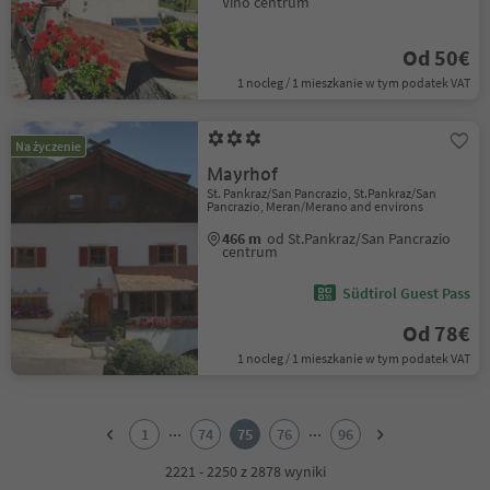
Vino centrum
Od 50€
1 nocleg / 1 mieszkanie w tym podatek VAT
Na życzenie
Mayrhof
St. Pankraz/San Pancrazio, St.Pankraz/San
Pancrazio, Meran/Merano and environs
466 m
od St.Pankraz/San Pancrazio
centrum
Südtirol Guest Pass
Od 78€
1 nocleg / 1 mieszkanie w tym podatek VAT
1
2
...
...
1
74
75
76
96
3
4
2221 - 2250 z 2878 wyniki