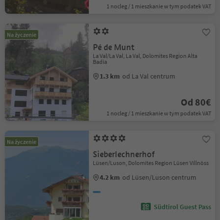
1 nocleg / 1 mieszkanie w tym podatek VAT
Na życzenie
Pé de Munt
La Val/La Val, La Val, Dolomites Region Alta
Badia
1.3 km
od La Val centrum
Od 80€
1 nocleg / 1 mieszkanie w tym podatek VAT
Na życzenie
Sieberlechnerhof
Lüsen/Luson, Dolomites Region Lüsen Villnöss
4.2 km
od Lüsen/Luson centrum
Südtirol Guest Pass