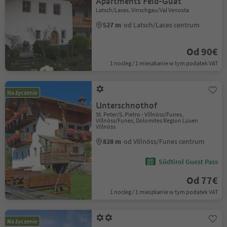
Apartments Feld-Guat
Latsch/Laces, Vinschgau/Val Venosta
527 m
od Latsch/Laces centrum
Od 90€
1 nocleg / 1 mieszkanie w tym podatek VAT
Na życzenie
Unterschnothof
St. Peter/S. Pietro - Villnöss/Funes,
Villnöss/Funes, Dolomites Region Lüsen
Villnöss
828 m
od Villnöss/Funes centrum
Südtirol Guest Pass
Od 77€
1 nocleg / 1 mieszkanie w tym podatek VAT
Na życzenie