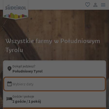
lin
ulubione
link uży
Wszystkie farmy w Południowym
Tyrolu
Dokąd jedziesz?
Południowy Tyrol
Wybierz daty
Goście i pokoje
2 goście / 1 pokój