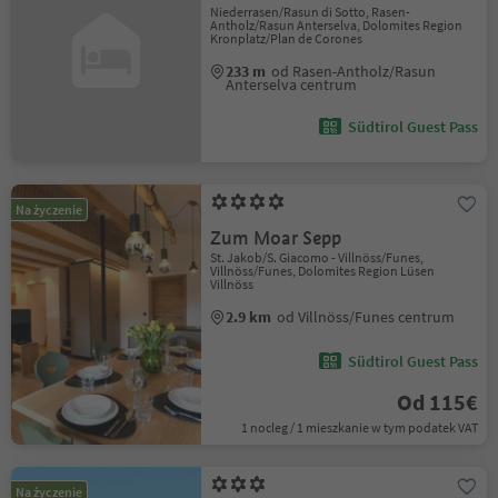
Niederrasen/Rasun di Sotto, Rasen-
Antholz/Rasun Anterselva, Dolomites Region
Kronplatz/Plan de Corones
233 m
od Rasen-Antholz/Rasun
Anterselva centrum
Südtirol Guest Pass
Na życzenie
Zum Moar Sepp
St. Jakob/S. Giacomo - Villnöss/Funes,
Villnöss/Funes, Dolomites Region Lüsen
Villnöss
2.9 km
od Villnöss/Funes centrum
Südtirol Guest Pass
Od 115€
1 nocleg / 1 mieszkanie w tym podatek VAT
Na życzenie