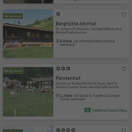
Na życzenie
Berghütte Ahrntal
St. Johann/S. Giovanni, Ahrntal/Valle Aurina,
Ahrntal/Valle Aurina
4.0 km
od Ahrntal/Valle Aurina
centrum
Na życzenie
Peintenhof
Mühlen in Taufers/Molini di Tures, Sand in
Taufers/Campo Tures, Ahrntal/Valle Aurina
1.3 km
od Sand in Taufers/Campo
Tures centrum
Südtirol Guest Pass