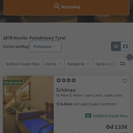
Wyszukaj
2878
Wyniki
- Południowy Tyrol
Polecane
Sortuj według:
1
Südtirol Guest Pass
Ocena
Kategoria
Opcje wyżywienia
1 aktywn
Na życzenie
Schönau
St. Peter/S. Pietro - Lajen/Laion, Lajen/Laion,
4.4 km
od Lajen/Laion centrum
Südtirol Guest Pass
Od 133€