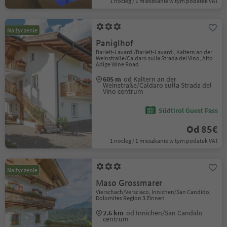
1 nocleg / 1 mieszkanie w tym podatek VAT
Na życzenie
Paniglhof
Barleit-Lavardi/Barleit-Lavardi, Kaltern an der
Weinstraße/Caldaro sulla Strada del Vino, Alto
Adige Wine Road
605 m
od Kaltern an der
Weinstraße/Caldaro sulla Strada del
Vino centrum
Südtirol Guest Pass
Od 85€
1 nocleg / 1 mieszkanie w tym podatek VAT
Na życzenie
Maso Grossmarer
Vierschach/Versciaco, Innichen/San Candido,
Dolomites Region 3 Zinnen
2.6 km
od Innichen/San Candido
centrum