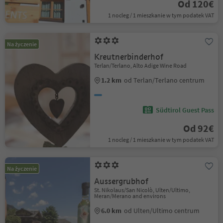
Od 120€
1 nocleg / 1 mieszkanie w tym podatek VAT
Na życzenie
Kreutnerbinderhof
Terlan/Terlano, Alto Adige Wine Road
1.2 km
od Terlan/Terlano centrum
Südtirol Guest Pass
Od 92€
1 nocleg / 1 mieszkanie w tym podatek VAT
Na życzenie
Aussergrubhof
St. Nikolaus/San Nicolò, Ulten/Ultimo,
Meran/Merano and environs
6.0 km
od Ulten/Ultimo centrum