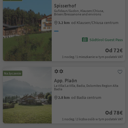
Spisserhof
Gufidaun/Gudon, Klausen/Chiusa,
Brixen/Bressanone and environs
3.2 km
od Klausen/Chiusa centrum
Südtirol Guest Pass
Od 72€
1 nocleg / 1 mieszkanie w tym podatek VAT
Na życzenie
App. Plaön
La Villa/La Villa, Badia, Dolomites Region Alta
Badia
2.8 km
od Badia centrum
Od 78€
1 nocleg / 2 liczba osób w tym podatek VAT