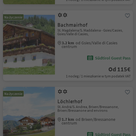
Na życzenie
Bachmairhof
St. Magdalena/S. Maddalena - Gsies/Casies,
Gsies/Valle di Casies,
3.2 km
od Gsies/Valle di Casies
centrum
Südtirol Guest Pass
Od 115€
1 nocleg / 1 mieszkanie w tym podatek VAT
Na życzenie
Löchlerhof
St. Andrä/S. Andrea, Brixen/Bressanone,
Brixen/Bressanone and environs
1.7 km
od Brixen/Bressanone
centrum
Südtirol Guest Pass