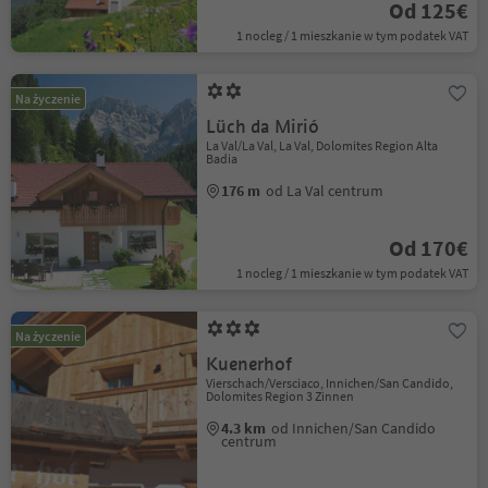
Od 125€
1 nocleg / 1 mieszkanie w tym podatek VAT
Na życzenie
Lüch da Mirió
La Val/La Val, La Val, Dolomites Region Alta
Badia
176 m
od La Val centrum
Od 170€
1 nocleg / 1 mieszkanie w tym podatek VAT
Na życzenie
Kuenerhof
Vierschach/Versciaco, Innichen/San Candido,
Dolomites Region 3 Zinnen
4.3 km
od Innichen/San Candido
centrum