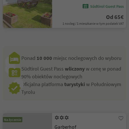
Südtirol Guest Pass
Od 65€
1 nocleg / 1 mieszkanie w tym podatek VAT
Ponad
10 000
miejsc noclegowych do wyboru
Südtirol Guest Pass
wliczony
w cenę w ponad
90% obiektów noclegowych
Oficjalna platforma
turystyki
w Południowym
Tyrolu
Na życzenie
Garberhof