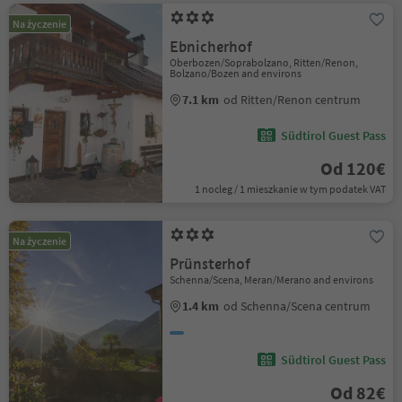
Na życzenie
Ebnicherhof
Oberbozen/Soprabolzano, Ritten/Renon,
Bolzano/Bozen and environs
7.1 km
od Ritten/Renon centrum
Südtirol Guest Pass
Od 120€
1 nocleg / 1 mieszkanie w tym podatek VAT
Na życzenie
Prünsterhof
Schenna/Scena, Meran/Merano and environs
1.4 km
od Schenna/Scena centrum
Südtirol Guest Pass
Od 82€