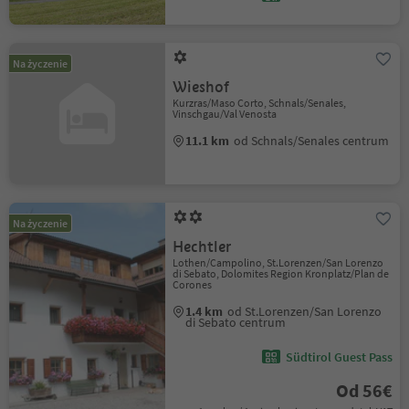
Na życzenie
Wieshof
Kurzras/Maso Corto, Schnals/Senales,
Vinschgau/Val Venosta
11.1 km
od Schnals/Senales centrum
Na życzenie
Hechtler
Lothen/Campolino, St.Lorenzen/San Lorenzo
di Sebato, Dolomites Region Kronplatz/Plan de
Corones
1.4 km
od St.Lorenzen/San Lorenzo
di Sebato centrum
Südtirol Guest Pass
Od 56€