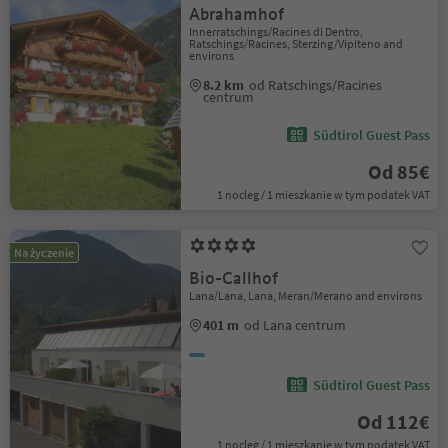
Abrahamhof
Innerratschings/Racines di Dentro,
Ratschings/Racines, Sterzing/Vipiteno and
environs
8.2 km
od Ratschings/Racines
centrum
Südtirol Guest Pass
Od 85€
1 nocleg / 1 mieszkanie w tym podatek VAT
Na życzenie
Bio-Callhof
Lana/Lana, Lana, Meran/Merano and environs
401 m
od Lana centrum
Südtirol Guest Pass
Od 112€
1 nocleg / 1 mieszkanie w tym podatek VAT