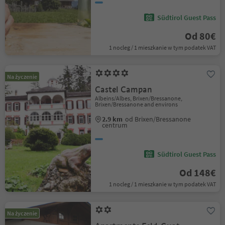
Südtirol Guest Pass
Od 80€
1 nocleg / 1 mieszkanie w tym podatek VAT
Na życzenie
Castel Campan
Albeins/Albes, Brixen/Bressanone,
Brixen/Bressanone and environs
2.9 km
od Brixen/Bressanone
centrum
Südtirol Guest Pass
Od 148€
1 nocleg / 1 mieszkanie w tym podatek VAT
Na życzenie