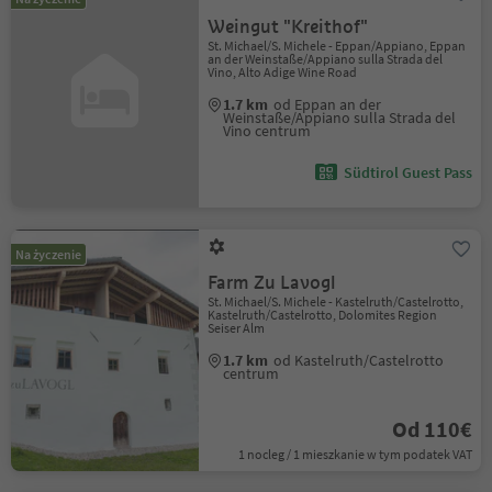
Weingut "Kreithof"
St. Michael/S. Michele - Eppan/Appiano, Eppan
an der Weinstaße/Appiano sulla Strada del
Vino, Alto Adige Wine Road
1.7 km
od Eppan an der
Weinstaße/Appiano sulla Strada del
Vino centrum
Südtirol Guest Pass
Na życzenie
Farm Zu Lavogl
St. Michael/S. Michele - Kastelruth/Castelrotto,
Kastelruth/Castelrotto, Dolomites Region
Seiser Alm
1.7 km
od Kastelruth/Castelrotto
centrum
Od 110€
1 nocleg / 1 mieszkanie w tym podatek VAT