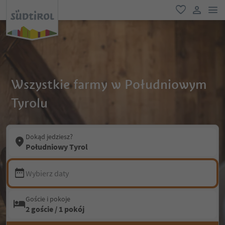
lin
ulubione
link uży
Wszystkie farmy w Południowym
Tyrolu
Dokąd jedziesz?
Południowy Tyrol
Wybierz daty
Goście i pokoje
2 goście / 1 pokój