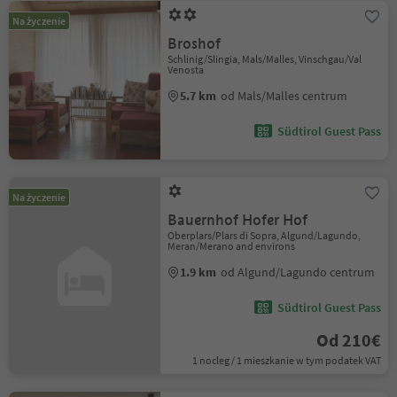
Na życzenie
Broshof
Schlinig/Slingia, Mals/Malles, Vinschgau/Val
Venosta
5.7 km
od Mals/Malles centrum
Südtirol Guest Pass
Na życzenie
Bauernhof Hofer Hof
Oberplars/Plars di Sopra, Algund/Lagundo,
Meran/Merano and environs
1.9 km
od Algund/Lagundo centrum
Südtirol Guest Pass
Od 210€
1 nocleg / 1 mieszkanie w tym podatek VAT