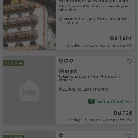
Farmhouse Lardschneider Ivan
Sëlva/Selva di Val Gardena, Dolomites Region
Val Gardena
580 m
od Sëlva/Selva di Val Gardena
centrum
Od 160€
1 nocleg / 1 mieszkanie w tym podatek VAT
Na życzenie
Wiesgut
Völlan/Foiana, Lana, Meran/Merano and
environs
2.1 km
od Lana centrum
Südtirol Guest Pass
Od 72€
1 nocleg / 1 mieszkanie w tym podatek VAT
Na życzenie