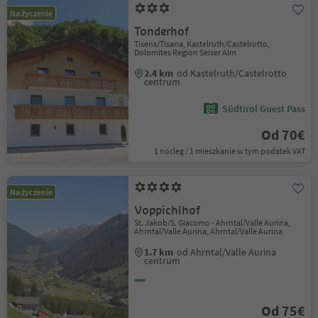
Na życzenie
Tonderhof
Tisens/Tisana, Kastelruth/Castelrotto,
Dolomites Region Seiser Alm
2.4 km
od Kastelruth/Castelrotto
centrum
Südtirol Guest Pass
Od 70€
1 nocleg / 1 mieszkanie w tym podatek VAT
Na życzenie
Voppichlhof
St. Jakob/S. Giacomo - Ahrntal/Valle Aurina,
Ahrntal/Valle Aurina, Ahrntal/Valle Aurina
1.7 km
od Ahrntal/Valle Aurina
centrum
Od 75€