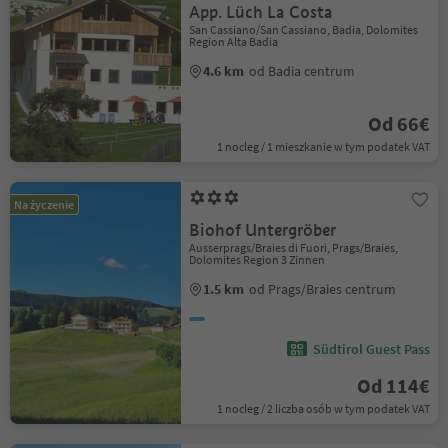
App. Lüch La Costa
San Cassiano/San Cassiano, Badia, Dolomites
Region Alta Badia
4.6 km
od Badia centrum
Od 66€
1 nocleg / 1 mieszkanie w tym podatek VAT
Na życzenie
Biohof Untergröber
Ausserprags/Braies di Fuori, Prags/Braies,
Dolomites Region 3 Zinnen
1.5 km
od Prags/Braies centrum
Südtirol Guest Pass
Od 114€
1 nocleg / 2 liczba osób w tym podatek VAT