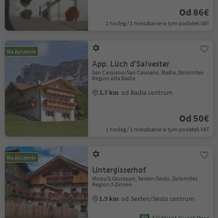
Od 86€
1 nocleg / 1 mieszkanie w tym podatek VAT
Na życzenie
App. Lüch d'Salvester
San Cassiano/San Cassiano, Badia, Dolomites
Region Alta Badia
3.7 km
od Badia centrum
Od 50€
1 nocleg / 1 mieszkanie w tym podatek VAT
Na życzenie
Untergisserhof
Moos/S.Giuseppe, Sexten/Sesto, Dolomites
Region 3 Zinnen
1.9 km
od Sexten/Sesto centrum