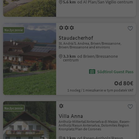
5.6 km
od Al Plan/San Vigilio centrum
Na życzenie
Staudacherhof
St. Andrä/S. Andrea, Brixen/Bressanone,
Brixen/Bressanone and environs
3.3 km
od Brixen/Bressanone
centrum
Südtirol Guest Pass
Od 80€
1 nocleg / 1 mieszkanie w tym podatek VAT
Na życzenie
Villa Anna
Antholz-Mittertal/Anterselva di Mezzo, Rasen-
Antholz/Rasun Anterselva, Dolomites Region
Kronplatz/Plan de Corones
8.2 km
od Rasen-Antholz/Rasun