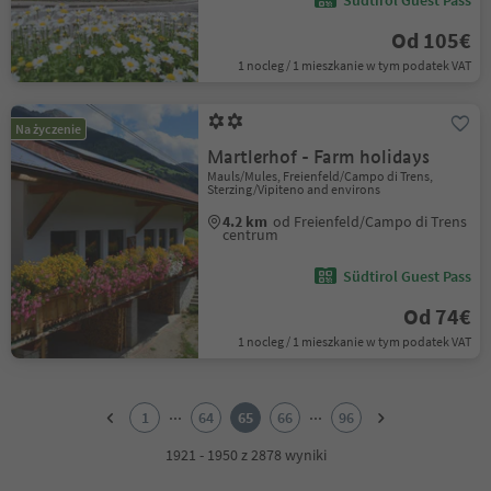
Südtirol Guest Pass
Od 105€
1 nocleg / 1 mieszkanie w tym podatek VAT
Na życzenie
Martlerhof - Farm holidays
Mauls/Mules, Freienfeld/Campo di Trens,
Sterzing/Vipiteno and environs
4.2 km
od Freienfeld/Campo di Trens
centrum
Südtirol Guest Pass
Od 74€
1 nocleg / 1 mieszkanie w tym podatek VAT
1
2
...
...
1
64
65
66
96
3
4
1921 - 1950 z 2878 wyniki
5