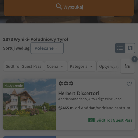
Wyszukaj
2878
Wyniki
- Południowy Tyrol
Polecane
Sortuj według:
1
Südtirol Guest Pass
Ocena
Kategoria
Opcje wyżywienia
1 aktywn
Na życzenie
Herbert Dissertori
Andrian/Andriano, Alto Adige Wine Road
465 m
od Andrian/Andriano centrum
Südtirol Guest Pass