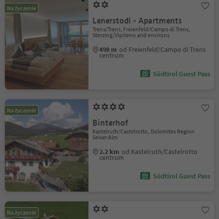
Na życzenie
Lenerstodl - Apartments
Trens/Trens, Freienfeld/Campo di Trens,
Sterzing/Vipiteno and environs
498 m
od Freienfeld/Campo di Trens
centrum
Südtirol Guest Pass
Na życzenie
Binterhof
Kastelruth/Castelrotto, Dolomites Region
Seiser Alm
2.2 km
od Kastelruth/Castelrotto
centrum
Südtirol Guest Pass
Na życzenie