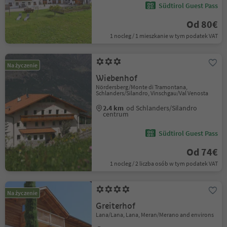
Südtirol Guest Pass
Od 80€
1 nocleg / 1 mieszkanie w tym podatek VAT
Na życzenie
Wiebenhof
Nördersberg/Monte di Tramontana,
Schlanders/Silandro, Vinschgau/Val Venosta
2.4 km
od Schlanders/Silandro
centrum
Südtirol Guest Pass
Od 74€
1 nocleg / 2 liczba osób w tym podatek VAT
Na życzenie
Greiterhof
Lana/Lana, Lana, Meran/Merano and environs