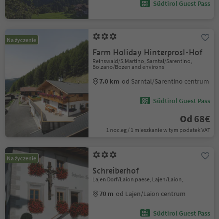
Südtirol Guest Pass
Na życzenie
Farm Holiday Hinterprosl-Hof
Reinswald/S.Martino, Sarntal/Sarentino,
Bolzano/Bozen and environs
7.0 km
od Sarntal/Sarentino centrum
Südtirol Guest Pass
Od 68€
1 nocleg / 1 mieszkanie w tym podatek VAT
Na życzenie
Schreiberhof
Lajen Dorf/Laion paese, Lajen/Laion,
70 m
od Lajen/Laion centrum
Südtirol Guest Pass