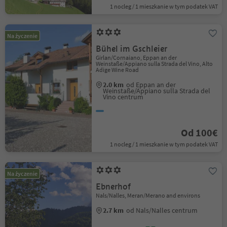
1 nocleg / 1 mieszkanie w tym podatek VAT
Na życzenie
Bühel im Gschleier
Girlan/Cornaiano, Eppan an der
Weinstaße/Appiano sulla Strada del Vino, Alto
Adige Wine Road
2.0 km
od Eppan an der
Weinstaße/Appiano sulla Strada del
Vino centrum
Od 100€
1 nocleg / 1 mieszkanie w tym podatek VAT
Na życzenie
Ebnerhof
Nals/Nalles, Meran/Merano and environs
2.7 km
od Nals/Nalles centrum