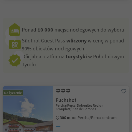
Ponad
10 000
miejsc noclegowych do wyboru
Südtirol Guest Pass
wliczony
w cenę w ponad
90% obiektów noclegowych
Oficjalna platforma
turystyki
w Południowym
Tyrolu
Na życzenie
Fuchshof
Percha/Perca, Dolomites Region
Kronplatz/Plan de Corones
306 m
od Percha/Perca centrum