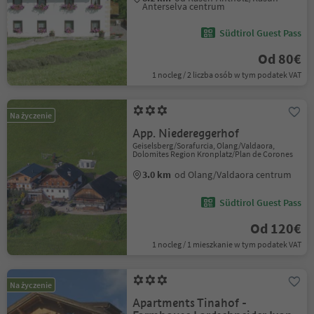
Anterselva centrum
Südtirol Guest Pass
Od 80€
1 nocleg / 2 liczba osób w tym podatek VAT
Na życzenie
App. Niedereggerhof
Geiselsberg/Sorafurcia, Olang/Valdaora,
Dolomites Region Kronplatz/Plan de Corones
3.0 km
od Olang/Valdaora centrum
Südtirol Guest Pass
Od 120€
1 nocleg / 1 mieszkanie w tym podatek VAT
Na życzenie
Apartments Tinahof -