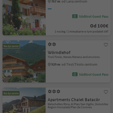
767 m
od Lana centrum
Südtirol Guest Pass
Od 100€
1 nocleg / 1 mieszkanie w tym podatek VAT
Na życzenie
Wörndlehof
Tirol/Tirolo, Meran/Merano and environs
929 m
od Tirol/Tirolo centrum
Südtirol Guest Pass
Na życzenie
Apartments Chalet Batacör
Welschellen/Rina, Al Plan/San Vigilio, Dolomites
Region Kronplatz/Plan de Corones