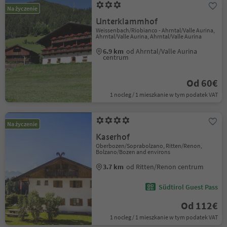
Na życzenie
Unterklammhof
Weissenbach/Riobianco - Ahrntal/Valle Aurina,
Ahrntal/Valle Aurina, Ahrntal/Valle Aurina
6.9 km
od Ahrntal/Valle Aurina
centrum
Od 60€
1 nocleg / 1 mieszkanie w tym podatek VAT
Na życzenie
Kaserhof
Oberbozen/Soprabolzano, Ritten/Renon,
Bolzano/Bozen and environs
3.7 km
od Ritten/Renon centrum
Südtirol Guest Pass
Od 112€
1 nocleg / 1 mieszkanie w tym podatek VAT