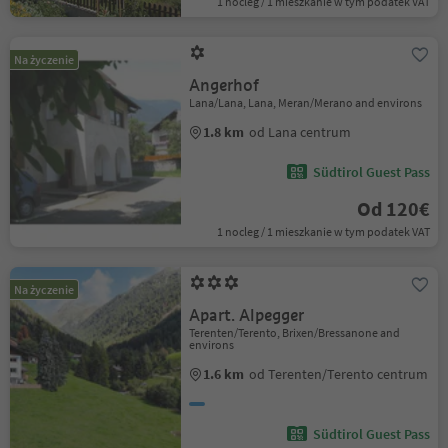
1 nocleg / 1 mieszkanie w tym podatek VAT
Na życzenie
Angerhof
Lana/Lana, Lana, Meran/Merano and environs
1.8 km
od Lana centrum
Südtirol Guest Pass
Od 120€
1 nocleg / 1 mieszkanie w tym podatek VAT
Na życzenie
Apart. Alpegger
Terenten/Terento, Brixen/Bressanone and
environs
1.6 km
od Terenten/Terento centrum
Südtirol Guest Pass