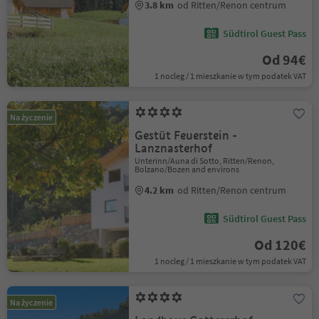
3.8 km
od Ritten/Renon centrum
Südtirol Guest Pass
Od 94€
1 nocleg / 1 mieszkanie w tym podatek VAT
Na życzenie
Gestüt Feuerstein -
Lanznasterhof
Unterinn/Auna di Sotto, Ritten/Renon,
Bolzano/Bozen and environs
4.2 km
od Ritten/Renon centrum
Südtirol Guest Pass
Od 120€
1 nocleg / 1 mieszkanie w tym podatek VAT
Na życzenie