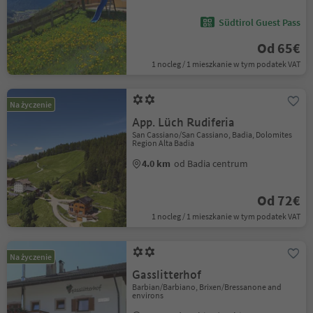
Südtirol Guest Pass
Od 65€
1 nocleg / 1 mieszkanie w tym podatek VAT
Na życzenie
App. Lüch Rudiferia
San Cassiano/San Cassiano, Badia, Dolomites
Region Alta Badia
4.0 km
od Badia centrum
Od 72€
1 nocleg / 1 mieszkanie w tym podatek VAT
Na życzenie
Gasslitterhof
Barbian/Barbiano, Brixen/Bressanone and
environs