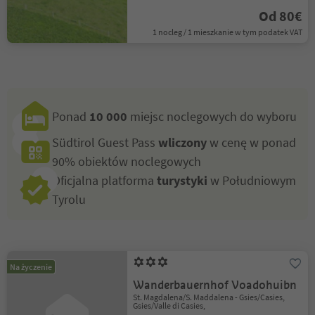
Od 80€
1 nocleg / 1 mieszkanie w tym podatek VAT
Ponad
10 000
miejsc noclegowych do wyboru
Südtirol Guest Pass
wliczony
w cenę w ponad
90% obiektów noclegowych
Oficjalna platforma
turystyki
w Południowym
Tyrolu
Na życzenie
Wanderbauernhof Voadohuibn
St. Magdalena/S. Maddalena - Gsies/Casies,
Gsies/Valle di Casies,