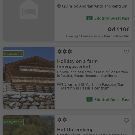
729 m
od Andrian/Andriano centrum
Südtirol Guest Pass
Od 110€
1 nocleg / 1 mieszkanie w tym podatek VAT
Na życzenie
Holiday on a farm
Innergasserhof
Flon/Vallone, St.Martin in Passeier/San Martino
in Passiria, Meran/Merano and environs
2.2 km
od St.Martin in Passeier/San
Martino in Passiria centrum
Südtirol Guest Pass
Na życzenie
Hof Unternberg
Unterfennberg/Favogna di Sotto, Margreid an