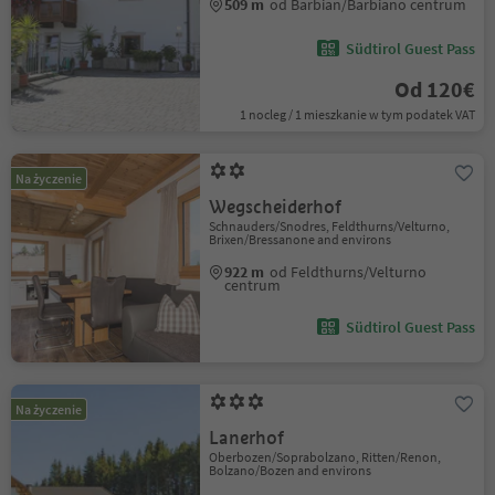
509 m
od Barbian/Barbiano centrum
Südtirol Guest Pass
Od 120€
1 nocleg / 1 mieszkanie w tym podatek VAT
Na życzenie
Wegscheiderhof
Schnauders/Snodres, Feldthurns/Velturno,
Brixen/Bressanone and environs
922 m
od Feldthurns/Velturno
centrum
Südtirol Guest Pass
Na życzenie
Lanerhof
Oberbozen/Soprabolzano, Ritten/Renon,
Bolzano/Bozen and environs