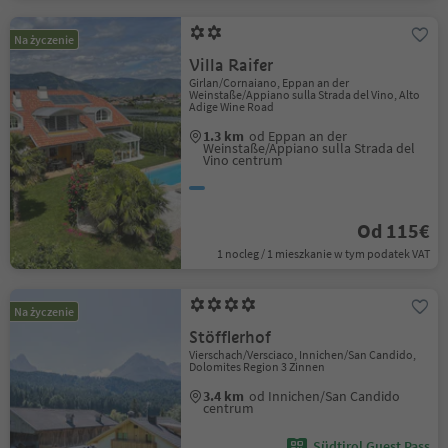
Na życzenie
Villa Raifer
Girlan/Cornaiano, Eppan an der
Weinstaße/Appiano sulla Strada del Vino, Alto
Adige Wine Road
1.3 km
od Eppan an der
Weinstaße/Appiano sulla Strada del
Vino centrum
Od 115€
1 nocleg / 1 mieszkanie w tym podatek VAT
Na życzenie
Stöfflerhof
Vierschach/Versciaco, Innichen/San Candido,
Dolomites Region 3 Zinnen
3.4 km
od Innichen/San Candido
centrum
Südtirol Guest Pass