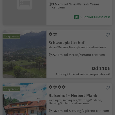
3.5 km
od Gsies/Valle di Casies
centrum
Südtirol Guest Pass
Na życzenie
Schwarzplatterhof
Meran/Merano, Meran/Merano and environs
2.7 km
od Meran/Merano centrum
Od 110€
1 nocleg / 1 mieszkanie w tym podatek VAT
Na życzenie
Ralserhof - Herbert Plank
Raminges/Raminghes, Sterzing/Vipiteno,
Sterzing/Vipiteno and environs
1.6 km
od Sterzing/Vipiteno centrum