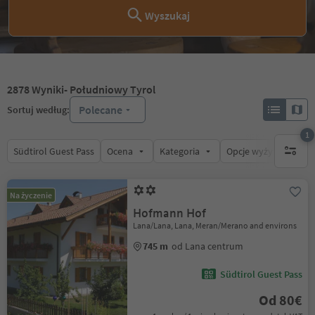
Wyszukaj
2878
Wyniki
- Południowy Tyrol
Polecane
Sortuj według:
1
Südtirol Guest Pass
Ocena
Kategoria
Opcje wyżywienia
1 aktywn
Na życzenie
Hofmann Hof
Lana/Lana, Lana, Meran/Merano and environs
745 m
od Lana centrum
Südtirol Guest Pass
Od 80€