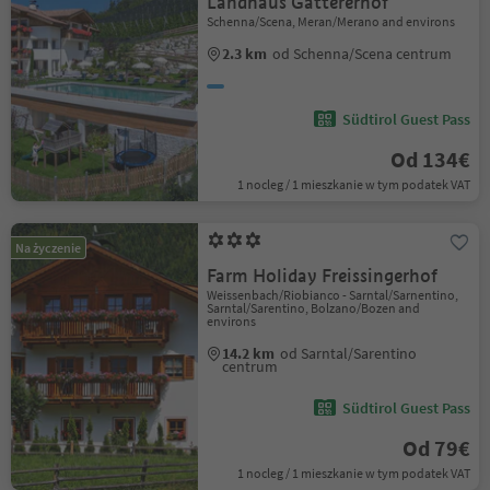
Landhaus Gattererhof
Schenna/Scena, Meran/Merano and environs
2.3 km
od Schenna/Scena centrum
Südtirol Guest Pass
Od 134€
1 nocleg / 1 mieszkanie w tym podatek VAT
Na życzenie
Farm Holiday Freissingerhof
Weissenbach/Riobianco - Sarntal/Sarnentino,
Sarntal/Sarentino, Bolzano/Bozen and
environs
14.2 km
od Sarntal/Sarentino
centrum
Südtirol Guest Pass
Od 79€
1 nocleg / 1 mieszkanie w tym podatek VAT