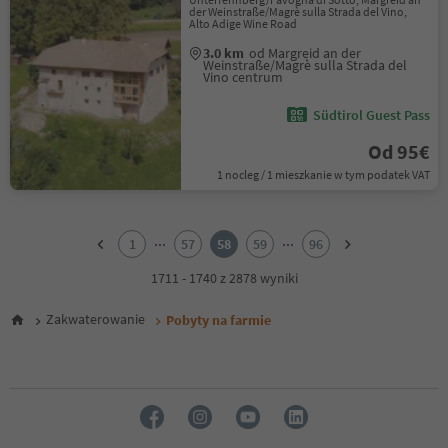
der Weinstraße/Magrè sulla Strada del Vino,
Alto Adige Wine Road
3.0 km
od Margreid an der
Weinstraße/Magrè sulla Strada del
Vino centrum
Südtirol Guest Pass
Od 95€
1 nocleg / 1 mieszkanie w tym podatek VAT
1
2
...
...
1
57
58
59
96
3
4
1711 - 1740 z 2878 wyniki
5
6
Zakwaterowanie
Pobyty na farmie
7
8
9
10
11
12