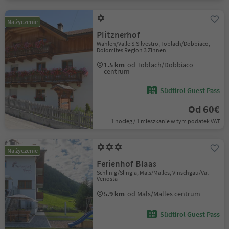
Na życzenie
Plitznerhof
Wahlen/Valle S.Silvestro, Toblach/Dobbiaco,
Dolomites Region 3 Zinnen
1.5 km
od Toblach/Dobbiaco
centrum
Südtirol Guest Pass
Od 60€
1 nocleg / 1 mieszkanie w tym podatek VAT
Na życzenie
Ferienhof Blaas
Schlinig/Slingia, Mals/Malles, Vinschgau/Val
Venosta
5.9 km
od Mals/Malles centrum
Südtirol Guest Pass