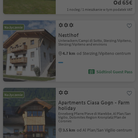
Od 65€
1 nocleg / 1 mieszkanie w tym podatek VAT
Na życzenie
Nestlhof
Unterackern/Campi di Sotto, Sterzing/Vipiteno,
Sterzing/Vipiteno and environs
4.7 km
od Sterzing/Vipiteno centrum
Südtirol Guest Pass
Na życzenie
Apartments Ciasa Gogn - Farm
holiday
Enneberg Pfarre/Pieve di Marebbe, Al Plan/San
Vigilio, Dolomites Region Kronplatz/Plan de
Corones
3.5 km
od Al Plan/San Vigilio centrum