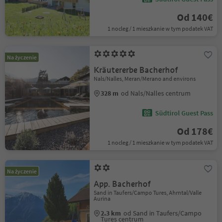
Od 140€
1 nocleg / 1 mieszkanie w tym podatek VAT
Na życzenie
Kräutererbe Bacherhof
Nals/Nalles, Meran/Merano and environs
328 m
od Nals/Nalles centrum
Südtirol Guest Pass
Od 178€
1 nocleg / 1 mieszkanie w tym podatek VAT
Na życzenie
App. Bacherhof
Sand in Taufers/Campo Tures, Ahrntal/Valle
Aurina
2.3 km
od Sand in Taufers/Campo
Tures centrum