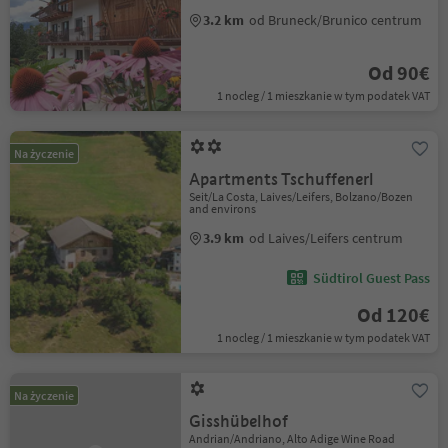
3.2 km
od Bruneck/Brunico centrum
Od 90€
1 nocleg / 1 mieszkanie w tym podatek VAT
Na życzenie
Apartments Tschuffenerl
Seit/La Costa, Laives/Leifers, Bolzano/Bozen
and environs
3.9 km
od Laives/Leifers centrum
Südtirol Guest Pass
Od 120€
1 nocleg / 1 mieszkanie w tym podatek VAT
Na życzenie
Gisshübelhof
Andrian/Andriano, Alto Adige Wine Road