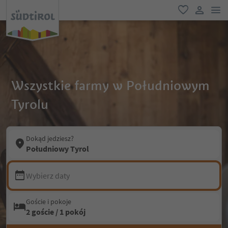
lin
ulubione
link uży
Wszystkie farmy w Południowym
Tyrolu
Dokąd jedziesz?
Południowy Tyrol
Wybierz daty
Goście i pokoje
2 goście / 1 pokój