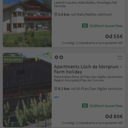
Laatsch/Laudes, Mals/Malles, Vinschgau/Val
Venosta
2.0 km
od Mals/Malles centrum
Südtirol Guest Pass
Od 55€
1 nocleg / 1 mieszkanie w tym podatek VAT
Na życzenie
Apartments Lüch da Morgnun -
Farm holiday
Welschellen/Rina, Al Plan/San Vigilio, Dolomites
Region Kronplatz/Plan de Corones
4.3 km
od Al Plan/San Vigilio centrum
Südtirol Guest Pass
Od 80€
1 nocleg / 1 mieszkanie w tym podatek VAT