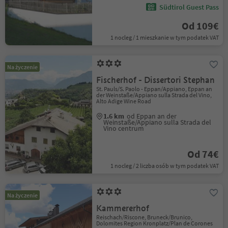
Südtirol Guest Pass
Od 109€
1 nocleg / 1 mieszkanie w tym podatek VAT
Na życzenie
Fischerhof - Dissertori Stephan
St. Pauls/S. Paolo - Eppan/Appiano, Eppan an
der Weinstaße/Appiano sulla Strada del Vino,
Alto Adige Wine Road
1.6 km
od Eppan an der
Weinstaße/Appiano sulla Strada del
Vino centrum
Od 74€
1 nocleg / 2 liczba osób w tym podatek VAT
Na życzenie
Kammererhof
Reischach/Riscone, Bruneck/Brunico,
Dolomites Region Kronplatz/Plan de Corones