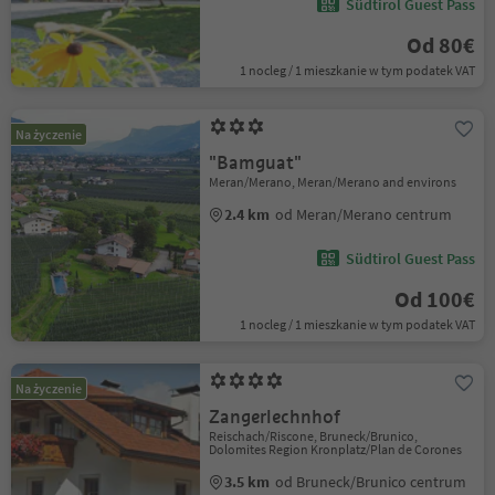
Südtirol Guest Pass
Od 80€
1 nocleg / 1 mieszkanie w tym podatek VAT
Na życzenie
"Bamguat"
Meran/Merano, Meran/Merano and environs
2.4 km
od Meran/Merano centrum
Südtirol Guest Pass
Od 100€
1 nocleg / 1 mieszkanie w tym podatek VAT
Na życzenie
Zangerlechnhof
Reischach/Riscone, Bruneck/Brunico,
Dolomites Region Kronplatz/Plan de Corones
3.5 km
od Bruneck/Brunico centrum