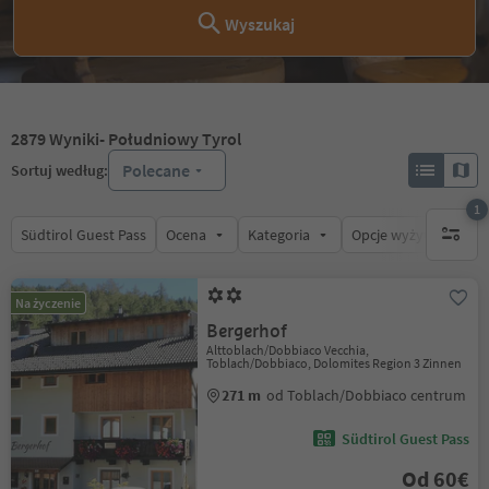
Wyszukaj
2879
Wyniki
- Południowy Tyrol
Polecane
Sortuj według:
1
Südtirol Guest Pass
Ocena
Kategoria
Opcje wyżywienia
1 aktywn
Na życzenie
Bergerhof
Alttoblach/Dobbiaco Vecchia,
Toblach/Dobbiaco, Dolomites Region 3 Zinnen
271 m
od Toblach/Dobbiaco centrum
Südtirol Guest Pass
Od 60€