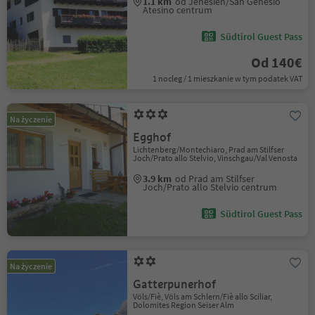
1.1 km
od Jenesien/San Genesio
Atesino centrum
Südtirol Guest Pass
Od 140€
1 nocleg / 1 mieszkanie w tym podatek VAT
Na życzenie
Egghof
Lichtenberg/Montechiaro, Prad am Stilfser
Joch/Prato allo Stelvio, Vinschgau/Val Venosta
3.9 km
od Prad am Stilfser
Joch/Prato allo Stelvio centrum
Südtirol Guest Pass
Na życzenie
Gatterpunerhof
Völs/Fiè, Völs am Schlern/Fiè allo Sciliar,
Dolomites Region Seiser Alm