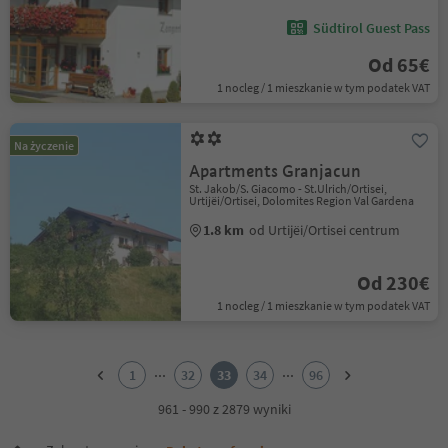
Südtirol Guest Pass
Od 65€
1 nocleg / 1 mieszkanie w tym podatek VAT
Na życzenie
Apartments Granjacun
St. Jakob/S. Giacomo - St.Ulrich/Ortisei,
Urtijëi/Ortisei, Dolomites Region Val Gardena
1.8 km
od Urtijëi/Ortisei centrum
Od 230€
1 nocleg / 1 mieszkanie w tym podatek VAT
1
2
...
...
1
32
33
34
96
3
4
961 - 990 z 2879 wyniki
5
6