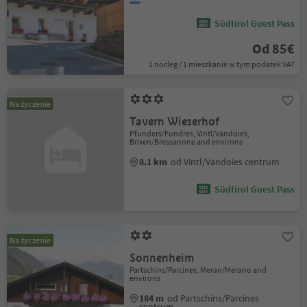
Südtirol Guest Pass
Od 85€
1 nocleg / 1 mieszkanie w tym podatek VAT
Na życzenie
Tavern Wieserhof
Pfunders/Fundres, Vintl/Vandoies,
Brixen/Bressanone and environs
8.1 km
od Vintl/Vandoies centrum
Südtirol Guest Pass
Na życzenie
Sonnenheim
Partschins/Parcines, Meran/Merano and
environs
184 m
od Partschins/Parcines
centrum