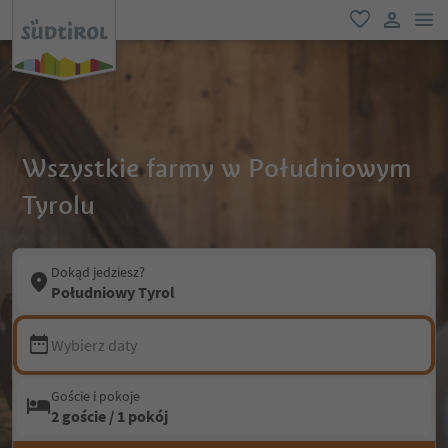
lin
ulubione
link uży
Wszystkie farmy w Południowym
Tyrolu
Dokąd jedziesz?
Południowy Tyrol
Wybierz daty
Goście i pokoje
2 goście / 1 pokój