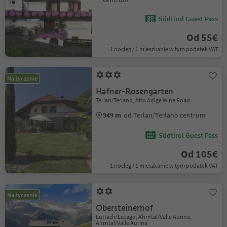
Südtirol Guest Pass
Od 55€
1 nocleg / 1 mieszkanie w tym podatek VAT
Na życzenie
Hafner-Rosengarten
Terlan/Terlano, Alto Adige Wine Road
949 m
od Terlan/Terlano centrum
Südtirol Guest Pass
Od 105€
1 nocleg / 1 mieszkanie w tym podatek VAT
Na życzenie
Obersteinerhof
Luttach/Lutago, Ahrntal/Valle Aurina,
Ahrntal/Valle Aurina