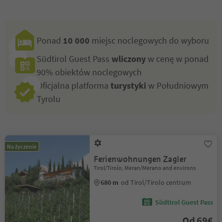
Ponad
10 000
miejsc noclegowych do wyboru
Südtirol Guest Pass
wliczony
w cenę w ponad
90% obiektów noclegowych
Oficjalna platforma
turystyki
w Południowym
Tyrolu
Na życzenie
Ferienwohnungen Zagler
Tirol/Tirolo, Meran/Merano and environs
680 m
od Tirol/Tirolo centrum
Südtirol Guest Pass
Od 69€