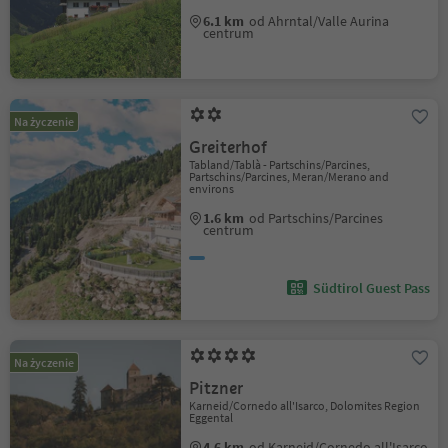
6.1 km
od Ahrntal/Valle Aurina
centrum
Na życzenie
Greiterhof
Tabland/Tablà - Partschins/Parcines,
Partschins/Parcines, Meran/Merano and
environs
1.6 km
od Partschins/Parcines
centrum
Südtirol Guest Pass
Na życzenie
Pitzner
Karneid/Cornedo all'Isarco, Dolomites Region
Eggental
4.6 km
od Karneid/Cornedo all'Isarco