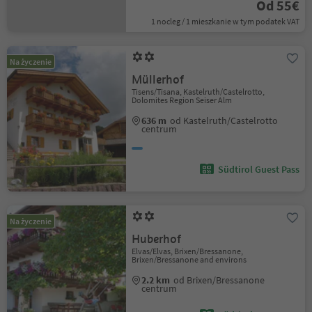
Od 55€
1 nocleg / 1 mieszkanie w tym podatek VAT
Na życzenie
Müllerhof
Tisens/Tisana, Kastelruth/Castelrotto,
Dolomites Region Seiser Alm
636 m
od Kastelruth/Castelrotto
centrum
Südtirol Guest Pass
Na życzenie
Huberhof
Elvas/Elvas, Brixen/Bressanone,
Brixen/Bressanone and environs
2.2 km
od Brixen/Bressanone
centrum