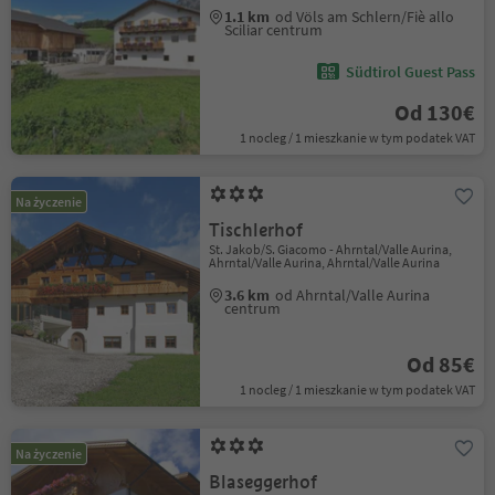
1.1 km
od Völs am Schlern/Fiè allo
Sciliar centrum
Südtirol Guest Pass
Od 130€
1 nocleg / 1 mieszkanie w tym podatek VAT
Na życzenie
Tischlerhof
St. Jakob/S. Giacomo - Ahrntal/Valle Aurina,
Ahrntal/Valle Aurina, Ahrntal/Valle Aurina
3.6 km
od Ahrntal/Valle Aurina
centrum
Od 85€
1 nocleg / 1 mieszkanie w tym podatek VAT
Na życzenie
Blaseggerhof