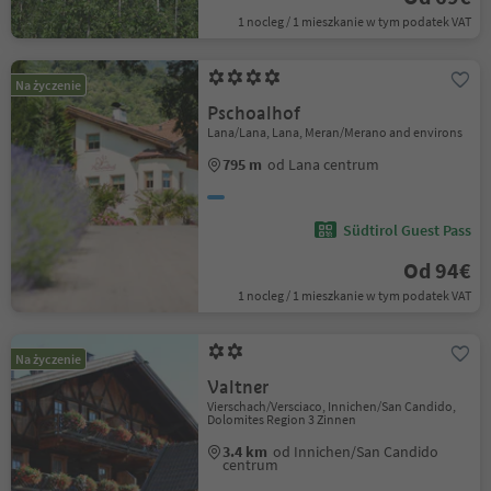
1 nocleg / 1 mieszkanie w tym podatek VAT
Na życzenie
Pschoalhof
Lana/Lana, Lana, Meran/Merano and environs
795 m
od Lana centrum
Südtirol Guest Pass
Od 94€
1 nocleg / 1 mieszkanie w tym podatek VAT
Na życzenie
Valtner
Vierschach/Versciaco, Innichen/San Candido,
Dolomites Region 3 Zinnen
3.4 km
od Innichen/San Candido
centrum