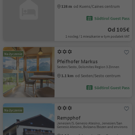
128 m
od Kuens/Caines centrum
Südtirol Guest Pass
Od 105€
1 nocleg / 1 mieszkanie w tym podatek VAT
Na życzenie
Pfeifhofer Markus
Sexten/Sesto, Dolomites Region 3 Zinnen
1.1 km
od Sexten/Sesto centrum
Südtirol Guest Pass
Na życzenie
Rempphof
Jenesien/S. Genesio Atesino, Jenesien/San
Genesio Atesino, Bolzano/Bozen and environs