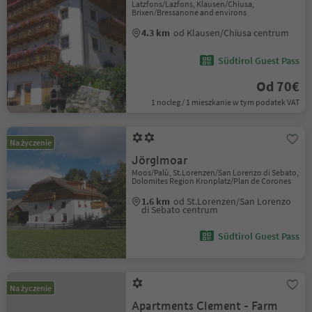
Latzfons/Lazfons, Klausen/Chiusa,
Brixen/Bressanone and environs
4.3 km
od Klausen/Chiusa centrum
Südtirol Guest Pass
Od 70€
1 nocleg / 1 mieszkanie w tym podatek VAT
Na życzenie
Jörglmoar
Moos/Palù, St.Lorenzen/San Lorenzo di Sebato,
Dolomites Region Kronplatz/Plan de Corones
1.6 km
od St.Lorenzen/San Lorenzo
di Sebato centrum
Südtirol Guest Pass
Na życzenie
Apartments Clement - Farm