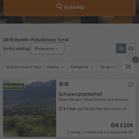
Wyszukaj
2878
Wyniki
- Południowy Tyrol
Polecane
Sortuj według:
1
Südtirol Guest Pass
Ocena
Kategoria
Opcje wyżywienia
1 aktywn
Na życzenie
Schwarzplatterhof
Meran/Merano, Meran/Merano and environs
2.7 km
od Meran/Merano centrum
Od 110€
1 nocleg / 1 mieszkanie w tym podatek VAT