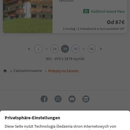
centrum
Südtirol Guest Pass
Od 87€
1 nocleg / 1 mieszkanie w tym podatek VAT
1
2
...
...
1
28
29
30
96
3
4
841 - 870 z 2878 wyniki
5
6
Zakwaterowanie
Pobyty na farmie
7
8
9
10
11
12
13
14
Język: Polski
15
16