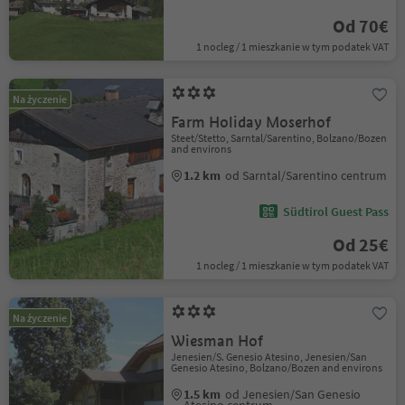
Od 70€
1 nocleg / 1 mieszkanie w tym podatek VAT
Na życzenie
Farm Holiday Moserhof
Steet/Stetto, Sarntal/Sarentino, Bolzano/Bozen
and environs
1.2 km
od Sarntal/Sarentino centrum
Südtirol Guest Pass
Od 25€
1 nocleg / 1 mieszkanie w tym podatek VAT
Na życzenie
Wiesman Hof
Jenesien/S. Genesio Atesino, Jenesien/San
Genesio Atesino, Bolzano/Bozen and environs
1.5 km
od Jenesien/San Genesio