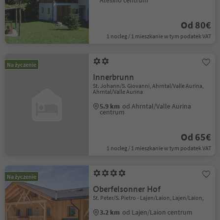
Atesino centrum
Od 80€
1 nocleg / 1 mieszkanie w tym podatek VAT
Na życzenie
Innerbrunn
St. Johann/S. Giovanni, Ahrntal/Valle Aurina,
Ahrntal/Valle Aurina
5.9 km
od Ahrntal/Valle Aurina
centrum
Od 65€
1 nocleg / 1 mieszkanie w tym podatek VAT
Na życzenie
Oberfelsonner Hof
St. Peter/S. Pietro - Lajen/Laion, Lajen/Laion,
3.2 km
od Lajen/Laion centrum