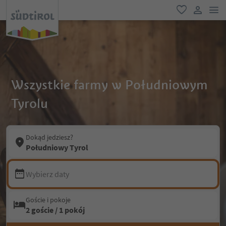
lin
ulubione
link uży
Wszystkie farmy w Południowym
Tyrolu
Dokąd jedziesz?
Południowy Tyrol
Wybierz daty
Goście i pokoje
2 goście / 1 pokój