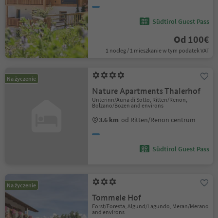
Südtirol Guest Pass
Od 100€
1 nocleg / 1 mieszkanie w tym podatek VAT
Na życzenie
Nature Apartments Thalerhof
Unterinn/Auna di Sotto, Ritten/Renon,
Bolzano/Bozen and environs
3.6 km
od Ritten/Renon centrum
Südtirol Guest Pass
Na życzenie
Tommele Hof
Forst/Foresta, Algund/Lagundo, Meran/Merano
and environs