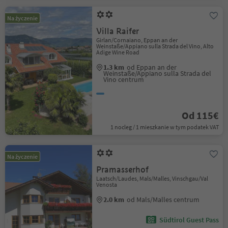
Na życzenie
Villa Raifer
Girlan/Cornaiano, Eppan an der
Weinstaße/Appiano sulla Strada del Vino, Alto
Adige Wine Road
1.3 km
od Eppan an der
Weinstaße/Appiano sulla Strada del
Vino centrum
Od 115€
1 nocleg / 1 mieszkanie w tym podatek VAT
Na życzenie
Pramasserhof
Laatsch/Laudes, Mals/Malles, Vinschgau/Val
Venosta
2.0 km
od Mals/Malles centrum
Südtirol Guest Pass