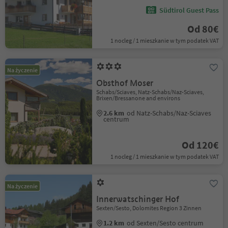
Südtirol Guest Pass
Od 80€
1 nocleg / 1 mieszkanie w tym podatek VAT
Na życzenie
Obsthof Moser
Schabs/Sciaves, Natz-Schabs/Naz-Sciaves,
Brixen/Bressanone and environs
2.6 km
od Natz-Schabs/Naz-Sciaves
centrum
Od 120€
1 nocleg / 1 mieszkanie w tym podatek VAT
Na życzenie
Innerwatschinger Hof
Sexten/Sesto, Dolomites Region 3 Zinnen
1.2 km
od Sexten/Sesto centrum