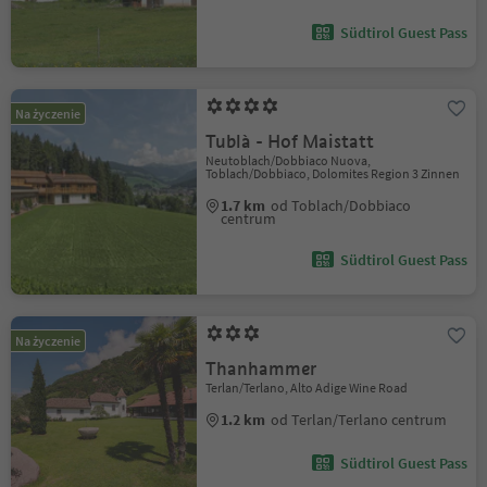
Südtirol Guest Pass
Na życzenie
Tublà - Hof Maistatt
Neutoblach/Dobbiaco Nuova,
Toblach/Dobbiaco, Dolomites Region 3 Zinnen
1.7 km
od Toblach/Dobbiaco
centrum
Südtirol Guest Pass
Na życzenie
Thanhammer
Terlan/Terlano, Alto Adige Wine Road
1.2 km
od Terlan/Terlano centrum
Südtirol Guest Pass