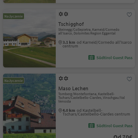
Na życzenie
Tschigghof
Steinegg/Collepietra, Karneid/Cornedo
all'Isarco, Dolomites Region Eggental
3.1 km
od Karneid/Cornedo all'Isarco
centrum
Südtirol Guest Pass
Na życzenie
Maso Lechen
Tomberg/Montefontana, Kastelbell-
Tschars/Castelbello-Ciardes, Vinschgau/Val
Venosta
4.0 km
od Kastelbell-
Tschars/Castelbello-Ciardes centrum
Südtirol Guest Pass
Od 70€