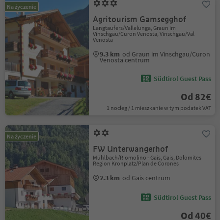
Na życzenie
Agritourism Gamsegghof
Langtaufers/Vallelunga, Graun im
Vinschgau/Curon Venosta, Vinschgau/Val
Venosta
9.3 km
od Graun im Vinschgau/Curon
Venosta centrum
Südtirol Guest Pass
Od 82€
1 nocleg / 1 mieszkanie w tym podatek VAT
Na życzenie
FW Unterwangerhof
Mühlbach/Riomolino - Gais, Gais, Dolomites
Region Kronplatz/Plan de Corones
2.3 km
od Gais centrum
Südtirol Guest Pass
Od 40€