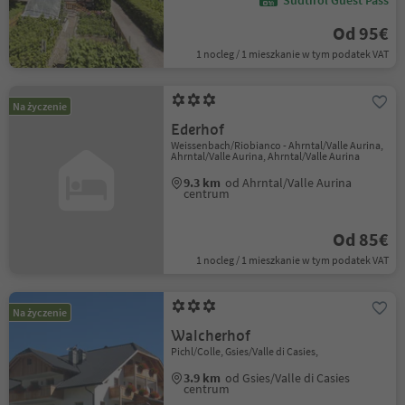
Südtirol Guest Pass
Od 95€
1 nocleg / 1 mieszkanie w tym podatek VAT
Na życzenie
Ederhof
Weissenbach/Riobianco - Ahrntal/Valle Aurina,
Ahrntal/Valle Aurina, Ahrntal/Valle Aurina
9.3 km
od Ahrntal/Valle Aurina
centrum
Od 85€
1 nocleg / 1 mieszkanie w tym podatek VAT
Na życzenie
Walcherhof
Pichl/Colle, Gsies/Valle di Casies,
3.9 km
od Gsies/Valle di Casies
centrum