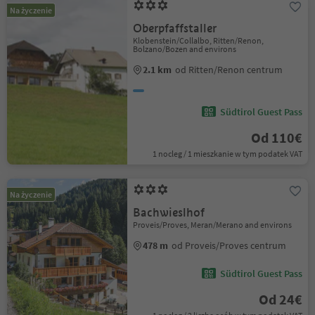
Na życzenie
Oberpfaffstaller
Klobenstein/Collalbo, Ritten/Renon,
Bolzano/Bozen and environs
2.1 km
od Ritten/Renon centrum
Südtirol Guest Pass
Od 110€
1 nocleg / 1 mieszkanie w tym podatek VAT
Na życzenie
Bachwieslhof
Proveis/Proves, Meran/Merano and environs
478 m
od Proveis/Proves centrum
Südtirol Guest Pass
Od 24€