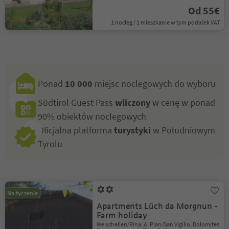
Od 55€
1 nocleg / 1 mieszkanie w tym podatek VAT
Ponad
10 000
miejsc noclegowych do wyboru
Südtirol Guest Pass
wliczony
w cenę w ponad
90% obiektów noclegowych
Oficjalna platforma
turystyki
w Południowym
Tyrolu
Na życzenie
Apartments Lüch da Morgnun -
Farm holiday
Welschellen/Rina, Al Plan/San Vigilio, Dolomites