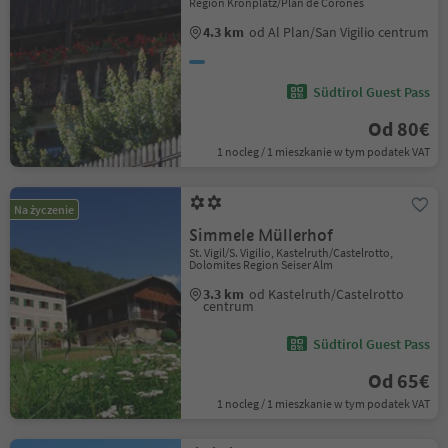
Region Kronplatz/Plan de Corones
4.3 km
od Al Plan/San Vigilio centrum
Südtirol Guest Pass
Od 80€
1 nocleg / 1 mieszkanie w tym podatek VAT
Na życzenie
Simmele Müllerhof
St. Vigil/S. Vigilio, Kastelruth/Castelrotto,
Dolomites Region Seiser Alm
3.3 km
od Kastelruth/Castelrotto
centrum
Südtirol Guest Pass
Od 65€
1 nocleg / 1 mieszkanie w tym podatek VAT