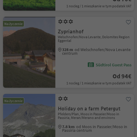
1 nocleg / 1 mieszkanie w tym podatek VAT
Na życzenie
Zyprianhof
Welschnofen/Nova Levante, Dolomites Region
Eggental
328 m
od Welschnofen/Nova Levante
centrum
Südtirol Guest Pass
Od 94€
1 nocleg / 1 mieszkanie w tym podatek VAT
Na życzenie
Holiday on a farm Petergut
Pfelders/Plan, Moos in Passeier/Moso in
Passiria, Meran/Merano and environs
7.8 km
od Moos in Passeier/Moso in
Passiria centrum