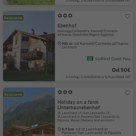
1 nocleg / 2 liczba osób w tym podatek VAT
Na życzenie
Ebenhof
Steinegg/Collepietra, Karneid/Cornedo
all'Isarco, Dolomites Region Eggental
946 m
od Karneid/Cornedo all'Isarco
centrum
Südtirol Guest Pass
Od 90€
1 nocleg / 1 mieszkanie w tym podatek VAT
Na życzenie
Holiday on a farm
Unterhasnebenhof
St. Leonhard i.P./San Leonardo i.P.,
St.Leonhard in Passeier/San Leonardo in
Passiria, Meran/Merano and environs
4.9 km
od St.Leonhard in
Passeier/San Leonardo in Passiria