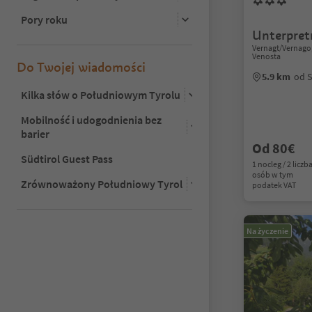
Pory roku
Unterpret
Vernagt/Vernago,
Venosta
Do Twojej wiadomości
5.9 km
od 
Kilka słów o Południowym Tyrolu
Mobilność i udogodnienia bez
barier
Od 80€
Südtirol Guest Pass
1 nocleg / 2 liczb
osób w tym
Zrównoważony Południowy Tyrol
podatek VAT
Na życzenie