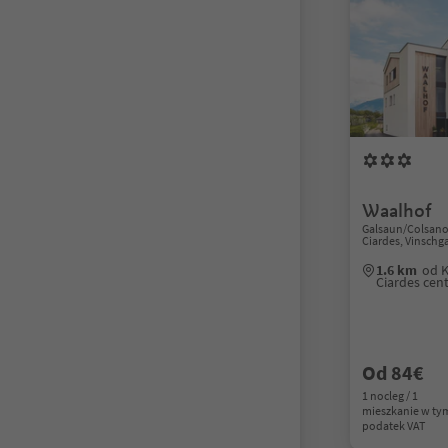
Waalhof
Galsaun/Colsano,
Ciardes, Vinschg
1.6 km
od K
Ciardes cen
Od 84€
1 nocleg / 1
mieszkanie w ty
podatek VAT