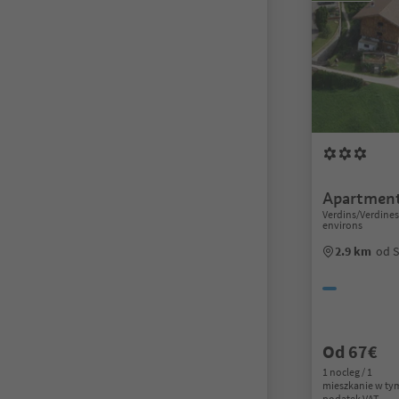
Apartmen
Verdins/Verdine
environs
2.9 km
od 
Od 67€
1 nocleg / 1
mieszkanie w ty
podatek VAT