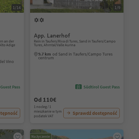
1/14
1/9
App. Lanerhof
ern an der
Rein in Taufers/Riva di Tures, Sand in Taufers/Campo
Alto Adige
Tures, Ahrntal/Valle Aurina
9.7 km
od Sand in Taufers/Campo Tures
centrum
del Vino
 Guest Pass
Südtirol Guest Pass
Od 110€
1 nocleg / 1
mieszkanie w tym
stępność
Sprawdź dostępność
podatek VAT
Na życzenie