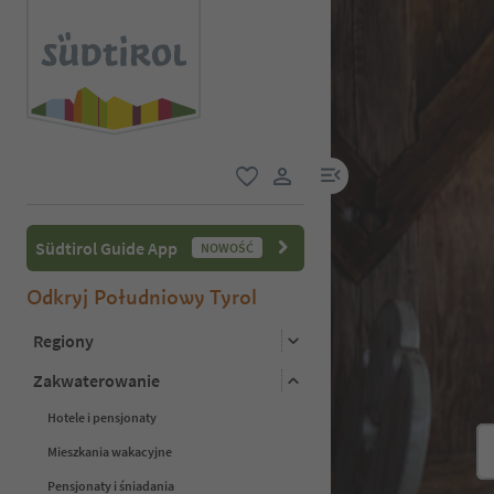
link menu
ulubione
link użytkownika
Südtirol Guide App
NOWOŚĆ
Odkryj Południowy Tyrol
Regiony
Zakwaterowanie
Hotele i pensjonaty
Mieszkania wakacyjne
Pensjonaty i śniadania