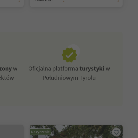
zony
w
Oficjalna platforma
turystyki
w
ektów
Południowym Tyrolu
Na życzenie