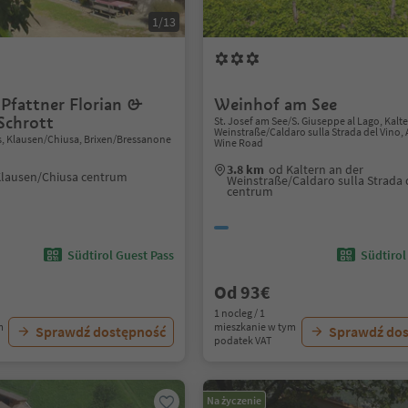
1/13
 Pfattner Florian &
Weinhof am See
Schrott
St. Josef am See/S. Giuseppe al Lago, Kalt
Weinstraße/Caldaro sulla Strada del Vino, 
, Klausen/Chiusa, Brixen/Bressanone
Wine Road
3.8 km
od Kaltern an der
Klausen/Chiusa centrum
Weinstraße/Caldaro sulla Strada 
centrum
Südtirol Guest Pass
Südtirol
Od 93€
1 nocleg / 1
m
mieszkanie w tym
Sprawdź dostępność
Sprawdź do
podatek VAT
Na życzenie