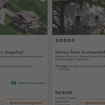
1/11
ts Wegerhof
Winery Farm Grottnerho
s, Schenna/Scena, Meran/Merano and
St.Anton/S.Antonio, Völs am Schlern/Fiè all
Dolomites Region Seiser Alm
Schenna/Scena centrum
1.4 km
od Völs am Schlern/Fiè all
centrum
Südtirol Guest Pass
Od 454€
1 nocleg / 2 liczba
m
osób w tym
Sprawdź dostępność
Sprawdź do
podatek VAT