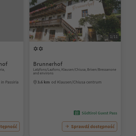
1/11
hof
Brunnerhof
ria,
Latzfons/Lazfons, Klausen/Chiusa, Brixen/Bressanone
and environs
in Passiria
3.6 km
od Klausen/Chiusa centrum
Südtirol Guest Pass
stępność
Sprawdź dostępność