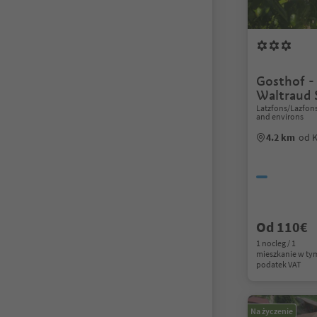
Gosthof -
Waltraud 
Latzfons/Lazfons
and environs
4.2 km
od 
Od 110€
1 nocleg / 1
mieszkanie w ty
podatek VAT
Na życzenie