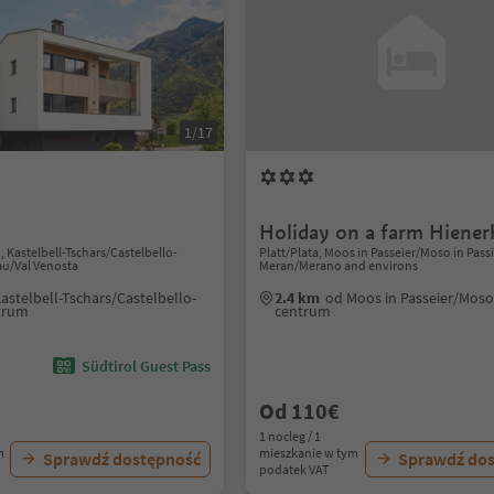
1/17
Holiday on a farm Hiener
 Kastelbell-Tschars/Castelbello-
Platt/Plata, Moos in Passeier/Moso in Passi
au/Val Venosta
Meran/Merano and environs
astelbell-Tschars/Castelbello-
2.4 km
od Moos in Passeier/Moso 
trum
centrum
Südtirol Guest Pass
Od 110€
1 nocleg / 1
m
mieszkanie w tym
Sprawdź dostępność
Sprawdź do
podatek VAT