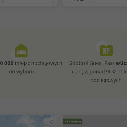
0 000
miejsc noclegowych
Südtirol Guest Pass
wlic
do wyboru
cenę w ponad 90% obi
noclegowych
Na życzenie