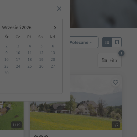
Wrzesień
Śr
Cz
Pt
So
Nd
Polecane
Sortuj według:
2
3
4
5
6
9
10
11
12
13
1
16
17
18
19
20
Filtr
akwaterowanie
1 aktywny filtr
23
24
25
26
27
30
Na życzenie
1/19
1/2