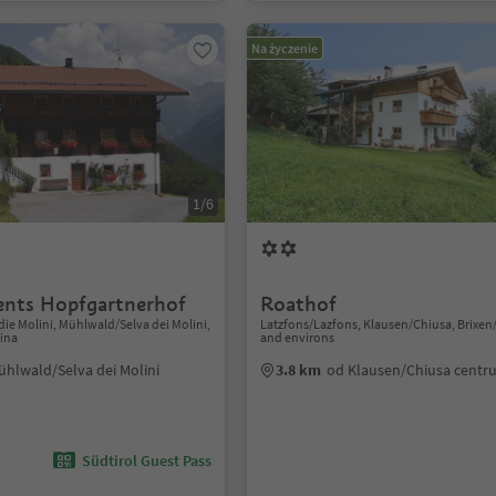
Na życzenie
1/6
nts Hopfgartnerhof
Roathof
ie Molini, Mühlwald/Selva dei Molini,
Latzfons/Lazfons, Klausen/Chiusa, Brixe
rina
and environs
ühlwald/Selva dei Molini
3.8 km
od Klausen/Chiusa cent
Südtirol Guest Pass