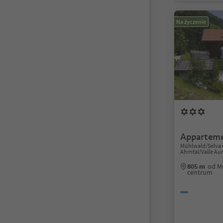
Na życzenie
Apparteme
Mühlwald/Selva d
Ahrntal/Valle Au
805 m
od M
centrum