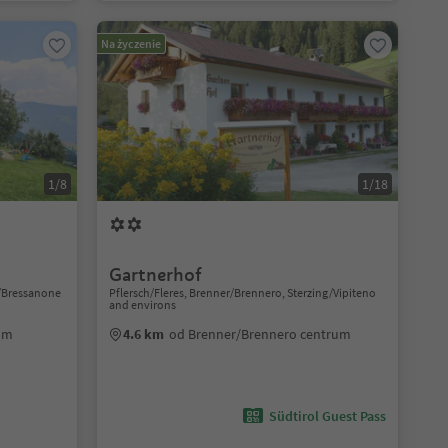
Na życzenie
1/8
1/18
Gartnerhof
n/Bressanone
Pflersch/Fleres, Brenner/Brennero, Sterzing/Vipiteno
and environs
rum
4.6 km
od Brenner/Brennero centrum
Südtirol Guest Pass