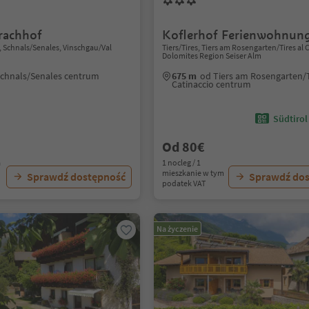
rachhof
Koflerhof Ferienwohnun
 Schnals/Senales, Vinschgau/Val
Tiers/Tires, Tiers am Rosengarten/Tires al 
Dolomites Region Seiser Alm
Schnals/Senales centrum
675 m
od Tiers am Rosengarten/T
Catinaccio centrum
Südtirol
Od 80€
a
1 nocleg / 1
mieszkanie w tym
Sprawdź dostępność
Sprawdź do
podatek VAT
Na życzenie