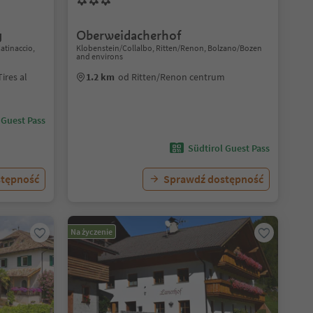
g
Oberweidacherhof
Catinaccio,
Klobenstein/Collalbo, Ritten/Renon, Bolzano/Bozen
and environs
ires al
1.2 km
od Ritten/Renon centrum
 Guest Pass
Südtirol Guest Pass
stępność
Sprawdź dostępność
Na życzenie