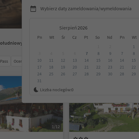
Wybierz daty zameldowania/wymeldowania
Sierpień
Pn
Wt
Śr
Cz
Pt
So
Nd
Pn
Wt
Południowy Tyrol
1
2
1
3
4
5
6
7
8
9
7
8
10
11
12
13
14
15
16
14
15
 Pass
Ocena
Kategoria
Opcje wyżywienia
Ekologiczne z
17
18
19
20
21
22
23
21
22
24
25
26
27
28
29
30
28
29
31
Na życzenie
Liczba noclegów:
0
1/12