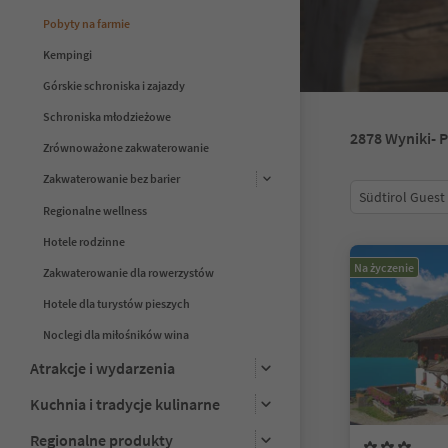
Pobyty na farmie
Kempingi
Górskie schroniska i zajazdy
Schroniska młodzieżowe
2878
Wyniki
- 
Zrównoważone zakwaterowanie
Zakwaterowanie bez barier
Südtirol Guest
Regionalne wellness
Hotele rodzinne
Na życzenie
Zakwaterowanie dla rowerzystów
Hotele dla turystów pieszych
Noclegi dla miłośników wina
Atrakcje i wydarzenia
Kuchnia i tradycje kulinarne
Regionalne produkty