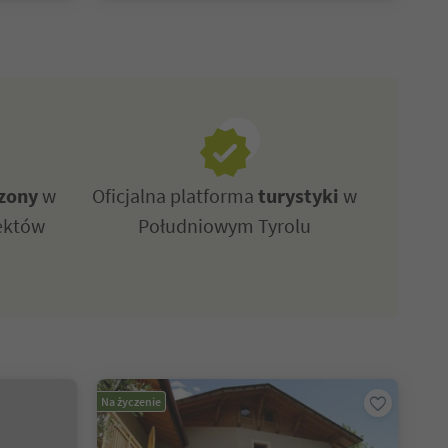
zony
w
Oficjalna platforma
turystyki
w
ektów
Południowym Tyrolu
Na życzenie