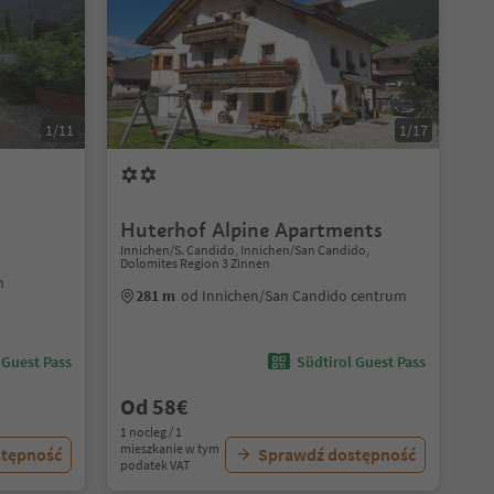
1/11
1/17
Huterhof Alpine Apartments
Innichen/S. Candido, Innichen/San Candido,
Dolomites Region 3 Zinnen
m
281 m
od Innichen/San Candido centrum
 Guest Pass
Südtirol Guest Pass
Od 58€
1 nocleg / 1
mieszkanie w tym
stępność
Sprawdź dostępność
podatek VAT