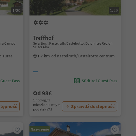
1/20
1/29
Treffhof
ufers/Campo
Seis/Siusi, Kastelruth/Castelrotto, Dolomites Region
Seiser Alm
o Tures
1.7 km
od Kastelruth/Castelrotto centrum
 Guest Pass
Südtirol Guest Pass
Od 98€
1 nocleg / 1
mieszkanie w tym
stępność
Sprawdź dostępność
podatek VAT
Na życzenie