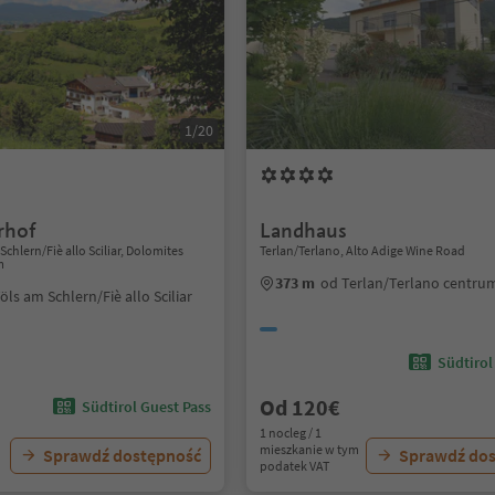
1/20
rhof
Landhaus
Schlern/Fiè allo Sciliar, Dolomites
Terlan/Terlano, Alto Adige Wine Road
m
373 m
od Terlan/Terlano centru
öls am Schlern/Fiè allo Sciliar
Südtirol
Od 120€
Südtirol Guest Pass
1 nocleg / 1
mieszkanie w tym
Sprawdź dostępność
Sprawdź do
podatek VAT