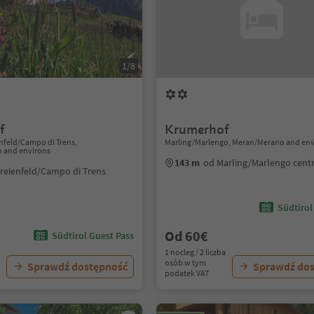
1/8
f
Krumerhof
nfeld/Campo di Trens,
Marling/Marlengo, Meran/Merano and env
o and environs
143 m
od Marling/Marlengo cen
reienfeld/Campo di Trens
Südtirol
Od 60€
Südtirol Guest Pass
1 nocleg / 2 liczba
osób w tym
Sprawdź dostępność
Sprawdź do
podatek VAT