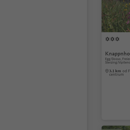
Knappnho
Egg/Dosso, Freie
Sterzing/Vipiten
3.1 km
od F
centrum