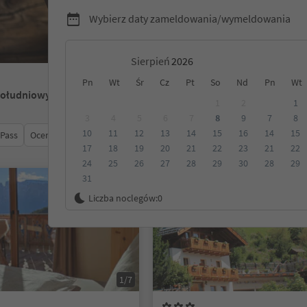
Wybierz daty zameldowania/wymeldowania
Sierpień
Pn
Wt
Śr
Cz
Pt
So
Nd
Pn
Wt
Południowy Tyrol
1
2
1
3
4
5
6
7
8
9
7
8
10
11
12
13
14
15
16
14
15
 Pass
Ocena
Kategoria
Opcje wyżywienia
Ekologiczne z
17
18
19
20
21
22
23
21
22
24
25
26
27
28
29
30
28
29
31
Na życzenie
Liczba noclegów:
0
1/7