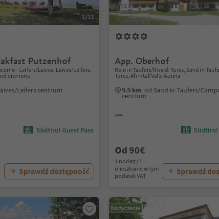
1/11
akfast Putzenhof
App. Oberhof
como - Leifers/Laives, Laives/Leifers,
Rein in Taufers/Riva di Tures, Sand in Ta
nd environs
Tures, Ahrntal/Valle Aurina
aives/Leifers centrum
9.9 km
od Sand in Taufers/Camp
centrum
Südtirol Guest Pass
Südtirol
Od 90€
a
1 nocleg / 1
mieszkanie w tym
Sprawdź dostępność
Sprawdź do
podatek VAT
Na życzenie