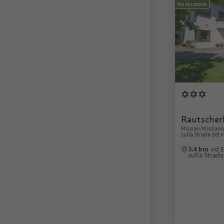
Na życzenie
Rautscher
Missian/Missian
sulla Strada del 
3.4 km
od 
sulla Strad