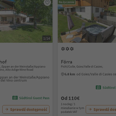
Na życzenie
1/14
hof
Förra
o, Eppan an der Weinstaße/Appiano
Pichl/Colle, Gsies/Valle di Casies,
Vino, Alto Adige Wine Road
6.8 km
od Gsies/Valle di Casies 
Eppan an der Weinstaße/Appiano
a del Vino centrum
Südtirol
Od 110€
Südtirol Guest Pass
1 nocleg / 1
mieszkanie w tym
Sprawdź dostępność
Sprawdź do
podatek VAT