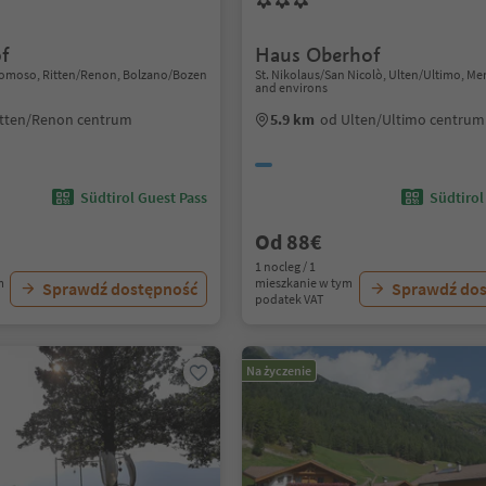
f
Haus Oberhof
moso, Ritten/Renon, Bolzano/Bozen
St. Nikolaus/San Nicolò, Ulten/Ultimo, M
and environs
itten/Renon centrum
5.9 km
od Ulten/Ultimo centrum
Südtirol Guest Pass
Südtirol
Od 88€
1 nocleg / 1
m
mieszkanie w tym
Sprawdź dostępność
Sprawdź do
podatek VAT
Na życzenie