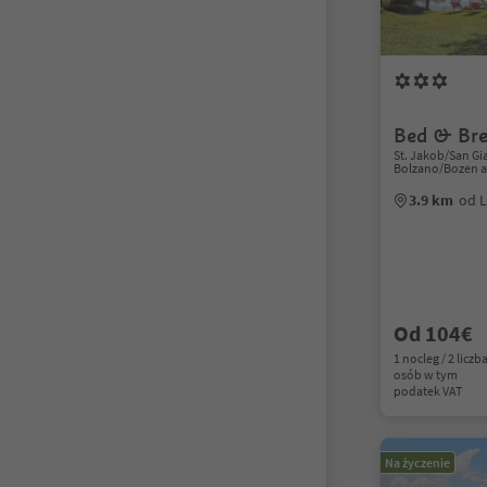
Bed & Bre
St. Jakob/San Gia
Bolzano/Bozen a
3.9 km
od L
Od 104€
1 nocleg / 2 liczb
osób w tym
podatek VAT
Na życzenie