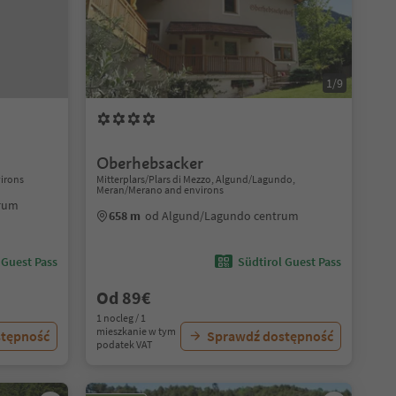
1/9
Oberhebsacker
irons
Mitterplars/Plars di Mezzo, Algund/Lagundo,
Meran/Merano and environs
trum
658 m
od Algund/Lagundo centrum
 Guest Pass
Südtirol Guest Pass
Od 89€
1 nocleg / 1
mieszkanie w tym
stępność
Sprawdź dostępność
podatek VAT