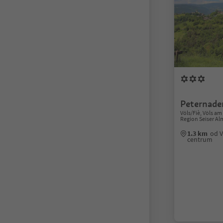
Peternade
Völs/Fiè, Völs am 
Region Seiser Al
1.3 km
od V
centrum