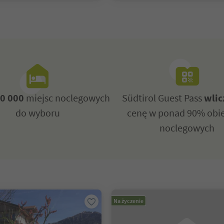
0 000
miejsc noclegowych
Südtirol Guest Pass
wlic
do wyboru
cenę w ponad 90% obi
noclegowych
Na życzenie