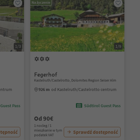
Na życzenie
1/3
1/9
Fegerhof
Kastelruth/Castelrotto, Dolomites Region Seiser Alm
centrum
926 m
od Kastelruth/Castelrotto centrum
 Guest Pass
Südtirol Guest Pass
Od 90€
1 nocleg / 1
mieszkanie w tym
stępność
Sprawdź dostępność
podatek VAT