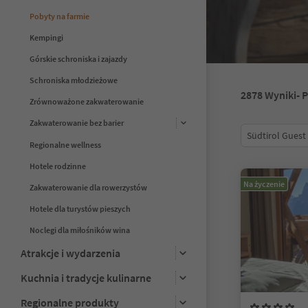
Pobyty na farmie
Kempingi
Górskie schroniska i zajazdy
Schroniska młodzieżowe
2878
Wyniki
- 
Zrównoważone zakwaterowanie
Zakwaterowanie bez barier
Südtirol Guest
Regionalne wellness
Hotele rodzinne
Na życzenie
Zakwaterowanie dla rowerzystów
Hotele dla turystów pieszych
Noclegi dla miłośników wina
Atrakcje i wydarzenia
Kuchnia i tradycje kulinarne
Regionalne produkty