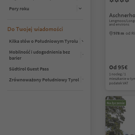
Pory roku
Aschnerho
Lengmoos/Longo
and environs
Do Twojej wiadomości
978 m
od R
Kilka słów o Południowym Tyrolu
Mobilność i udogodnienia bez
barier
Od 95€
Südtirol Guest Pass
1 nocleg / 1
mieszkanie w ty
Zrównoważony Południowy Tyrol
podatek VAT
Na życzenie