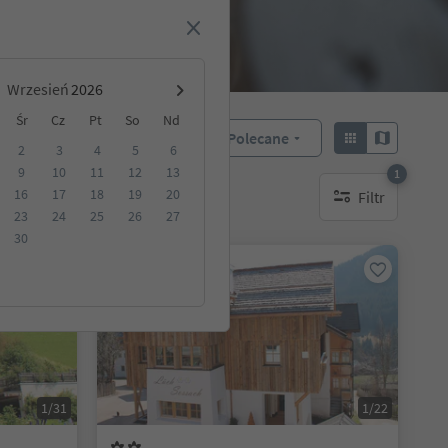
Wrzesień
Śr
Cz
Pt
So
Nd
Polecane
Sortuj według:
2
3
4
5
6
9
10
11
12
13
1
16
17
18
19
20
Filtr
akwaterowanie
1 aktywny filtr
23
24
25
26
27
30
Na życzenie
1/31
1/22