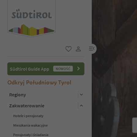
link menu
ulubione
link użytkownika
Südtirol Guide App
NOWOŚĆ
Odkryj Południowy Tyrol
Regiony
Zakwaterowanie
Hotele i pensjonaty
Mieszkania wakacyjne
Pensjonaty i śniadania