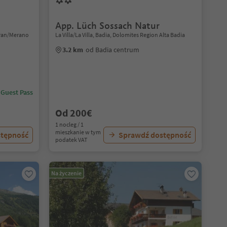
App. Lüch Sossach Natur
eran/Merano
La Villa/La Villa, Badia, Dolomites Region Alta Badia
3.2 km
od Badia centrum
 Guest Pass
Od 200€
1 nocleg / 1
mieszkanie w tym
stępność
Sprawdź dostępność
podatek VAT
Na życzenie