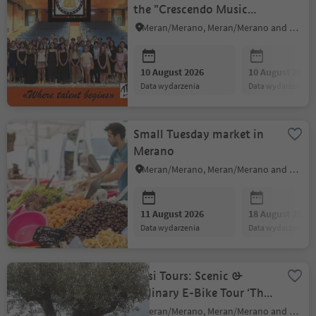
the "Crescendo Music
Competition"
Meran/Merano, Meran/Merano and environs
10 August 2026
10 August 2026
data wydarzenia
data wydarzenia
Small Tuesday market in
Merano
Meran/Merano, Meran/Merano and environs
11 August 2026
18 August 2026
data wydarzenia
data wydarzenia
Sissi Tours: Scenic &
Culinary E-Bike Tour ‘The
Sleeping Giant’
Meran/Merano, Meran/Merano and environs