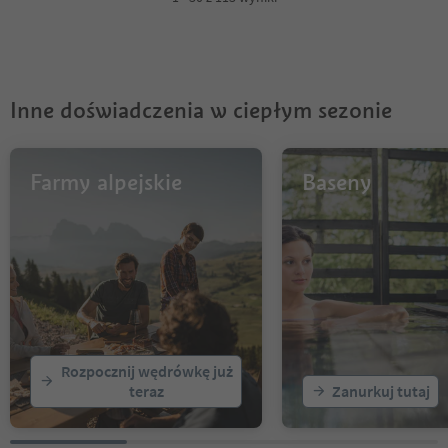
Inne doświadczenia w ciepłym sezonie
Farmy alpejskie
Baseny
Rozpocznij wędrówkę już
teraz
Zanurkuj tutaj