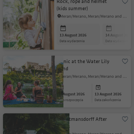
Rock, rope and helmet
(kids summer)
Meran/Merano, Meran/Merano and environs
13 August 2026
14 August 2026
data wydarzenia
data wydarzenia
Picnic at the Water Lily
Pond
Meran/Merano, Meran/Merano and environs
13 August 2026
13 August 2026
data rozpoczęcia
data zakończenia
Trauttmansdorff After
Hours