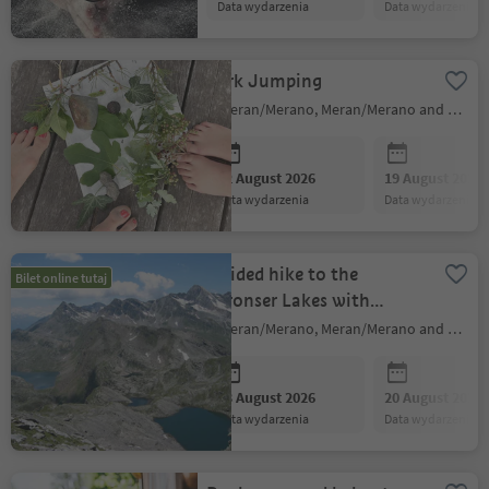
data wydarzenia
data wydarzenia
Park Jumping
Meran/Merano, Meran/Merano and environs
12 August 2026
19 August 2026
data wydarzenia
data wydarzenia
Guided hike to the
Bilet online tutaj
Spronser Lakes with
hiking guide Erich
Meran/Merano, Meran/Merano and environs
Unterthurner
13 August 2026
20 August 2026
data wydarzenia
data wydarzenia