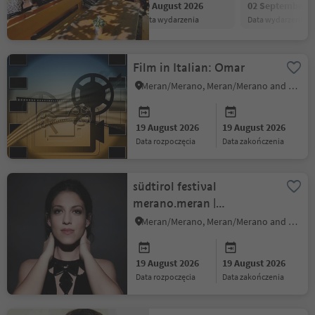
19 August 2026
02 September 2
data wydarzenia
data wydarzenia
Film in Italian: Omar
Meran/Merano, Meran/Merano and environs
19 August 2026
19 August 2026
data rozpoczęcia
data zakończenia
südtirol festival
merano.meran |
pre.festival music films
Meran/Merano, Meran/Merano and environs
19 August 2026
19 August 2026
data rozpoczęcia
data zakończenia