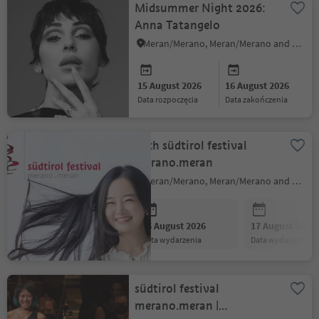
Midsummer Night 2026:
Anna Tatangelo
Meran/Merano, Meran/Merano and environs
15 August 2026
16 August 2026
data rozpoczęcia
data zakończenia
41th südtirol festival
merano.meran
Meran/Merano, Meran/Merano and environs
16 August 2026
17 August 2026
data wydarzenia
data wydarzenia
südtirol festival
merano.meran |