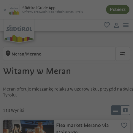
Südtirol Guide App
Pobierz
Cyfrowy przewodnik po Południowym Tyrolu
lin
ulubione
link uży
Meran/Merano
brak ak
Witamy w Meran
Meran oferuje mieszankę relaksu w uzdrowisku, przygód na śwież
Tyrolu.
113
Wyniki
Flea market Merano via
Mainardo