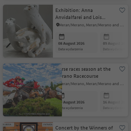
Exhibition: Anna
Anvidalfarei and Lois
Anvidalfarei
Meran/Merano, Meran/Merano and environs
08 August 2026
09 August 2026
data wydarzenia
data wydarzenia
Horse races season at the
Merano Racecourse
Meran/Merano, Meran/Merano and environs
09 August 2026
16 August 2026
data wydarzenia
data wydarzenia
Concert by the Winners of