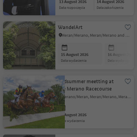
13 August 2026
14 August 2026
data rozpoczęcia
data zakończenia
WandelArt
Meran/Merano, Meran/Merano and environs
15 August 2026
16 August 2026
data wydarzenia
data wydarzenia
Midsummer meetting at
the Merano Racecourse
Merano/Meran, Meran/Merano, Meran/Merano and environs
15 August 2026
data wydarzenia