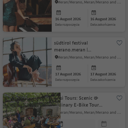
pre.festival music films
Meran/Merano, Meran/Merano and environs
16 August 2026
16 August 2026
data rozpoczęcia
data zakończenia
südtirol festival
merano.meran |
pre.festival music films
Meran/Merano, Meran/Merano and environs
17 August 2026
17 August 2026
data rozpoczęcia
data zakończenia
Sissi Tours: Scenic &
Culinary E-Bike Tour
Merano
Meran/Merano, Meran/Merano and environs