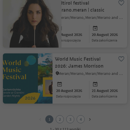
südtirol festival
merano.meran | classic
Meran/Merano, Meran/Merano and environs
20 August 2026
20 August 2026
data rozpoczęcia
data zakończenia
World Music Festival
2026: James Morrison
Meran/Merano, Meran/Merano and environs
20 August 2026
21 August 2026
data rozpoczęcia
data zakończenia
1
2
1
2
3
4
3
4
1 - 30 z 113 wyniki