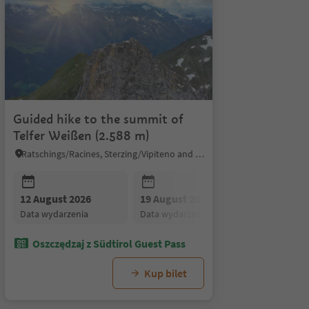
Guided hike to the summit of
Telfer Weißen (2.588 m)
Ratschings/Racines, Sterzing/Vipiteno and environs
r 2026
12 August 2026
08 September 2026
19 August 2026
15 September 2026
26 August
ia
data wydarzenia
data wydarzenia
data wydarzenia
data wydarzenia
data wydar
Oszczędzaj z Südtirol Guest Pass
Kup bilet