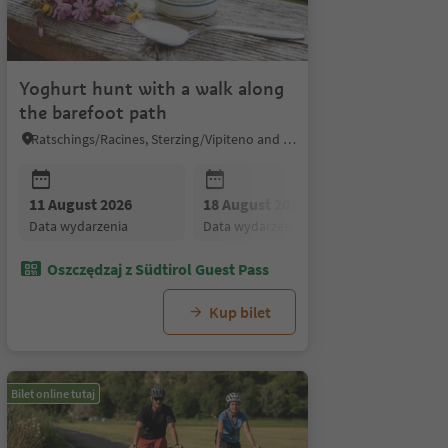
Yoghurt hunt with a walk along
the barefoot path
Ratschings/Racines, Sterzing/Vipiteno and environs
11 August 2026
25 August 2026
18 August 2026
01 September 2026
25 August
data wydarzenia
data wydarzenia
data wydarzenia
data wydarzenia
data wydar
Oszczędzaj z Südtirol Guest Pass
Kup bilet
Bilet online tutaj