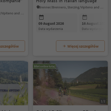
enkompanie"
Holy Mass in Italian language
Brenner/Brennero, Sterzing/Vipiteno and environs
Brenner/Brennero, Sterzing/Vipiteno and environs
09 August 2026
16 August 2026
data wydarzenia
data wydarzenia
 szczegółów
Więcej szczegółów
Bilet online tutaj
1/2