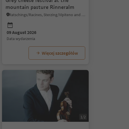
Grey cheese festival at the
mountain pasture Rinneralm
Ratschings/Racines, Sterzing/Vipiteno and environs
20 September 2026
09 August 2026
data wydarzenia
data wydarzenia
Więcej szczegółów
1/2