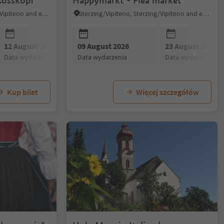
Rosskopf
Happymarkt - Flea market
Sterzing/Vipiteno, Sterzing/Vipiteno and environs
Sterzing/Vipiteno, Sterzing/Vipiteno and environs
12 August 2026
09 August 2026
02 September 2026
23 August 2026
data wydarzenia
data wydarzenia
data wydarzenia
data wydarzenia
Kup bilet
Więcej szczegółów