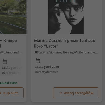
 – Kneipp
Marina Zucchelli presenta il suo
l
libro “Latte”
Brenner/Brennero, Sterzing/Vipiteno and environs
Sterzing/Vipiteno, Sterzing/Vipiteno and environs
11 August 2026
18 August 2026
25 August 2026
01 Septembe
data wydarzenia
data wydarzenia
data wydarzenia
data wydarzen
 Guest Pass
Kup bilet
Więcej szczegółów