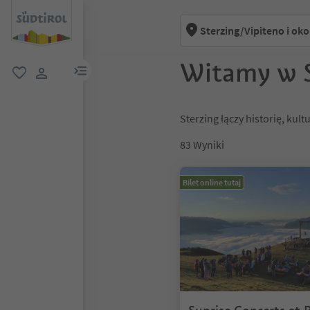
Sterzing/Vipiteno i oko
Witamy w S
link menu
ulubione
link użytkownika
Sterzing łączy historię, kul
83
Wyniki
Bilet online tutaj