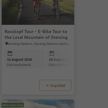
Rosskopf Tour - E-Bike Tour to
the Local Mountain of Sterzing
Sterzing/Vipiteno, Sterzing/Vipiteno and environs
r 2026
11 August 2026
25 August 2026
08 September 2026
18 August 2026
01 September 2026
15 September 2026
25 August
08 Se
22
ia
data wydarzenia
data wydarzenia
data wydarzenia
data wydarzenia
data wydarzenia
data wydarzenia
data wydar
data 
d
Kup bilet
Bilet online tutaj