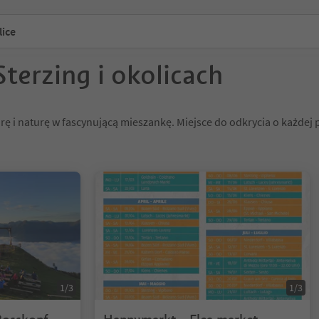
lice
terzing i okolicach
turę i naturę w fascynującą mieszankę. Miejsce do odkrycia o każdej 
1/3
1/3