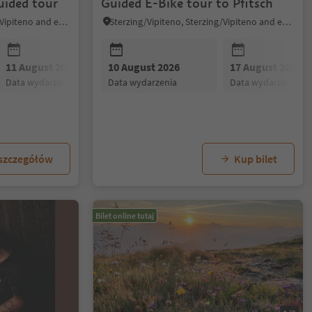
uided tour
Guided E-Bike tour to Pfitsch
Sterzing/Vipiteno, Sterzing/Vipiteno and environs
Sterzing/Vipiteno, Sterzing/Vipiteno and environs
11 August 2026
10 August 2026
12 August 2026
17 August 2026
13 August 20
data wydarzenia
data wydarzenia
data wydarzenia
data wydarzenia
data wydarzen
 szczegółów
Kup bilet
Bilet online tutaj