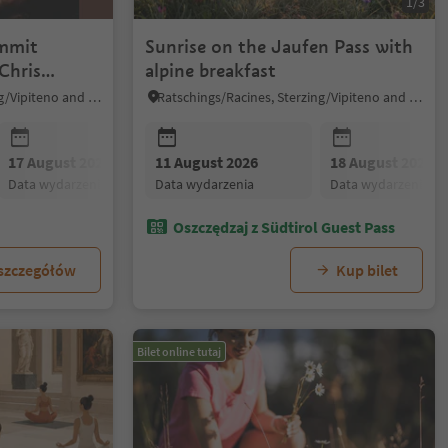
1/3
ummit
Sunrise on the Jaufen Pass with
Chris
alpine breakfast
Ratschings/Racines, Sterzing/Vipiteno and environs
Ratschings/Racines, Sterzing/Vipiteno and environs
17 August 2026
11 August 2026
24 August 2026
18 August 2026
31 August 20
data wydarzenia
data wydarzenia
data wydarzenia
data wydarzenia
data wydarzen
Oszczędzaj z Südtirol Guest Pass
 szczegółów
Kup bilet
Bilet online tutaj