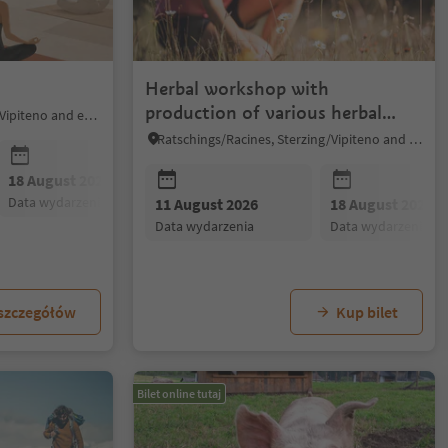
Herbal workshop with
production of various herbal
Sterzing/Vipiteno, Sterzing/Vipiteno and environs
products
Ratschings/Racines, Sterzing/Vipiteno and environs
18 August 2026
25 August 2026
data wydarzenia
data wydarzenia
11 August 2026
18 August 2026
data wydarzenia
data wydarzenia
 szczegółów
Kup bilet
Bilet online tutaj