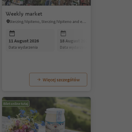
Weekly market
Sterzing/Vipiteno, Sterzing/Vipiteno and environs
11 August 2026
18 August 2026
25 August
data wydarzenia
data wydarzenia
data wydar
26
25 August 2026
01 September 2026
08 Se
ia
data wydarzenia
data wydarzenia
data 
Więcej szczegółów
Bilet online tutaj