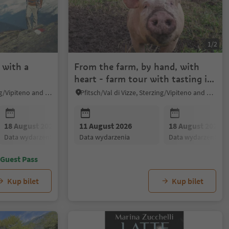
1/2
 with a
From the farm, by hand, with
heart - farm tour with tasting in
Pfitsch
Ratschings/Racines, Sterzing/Vipiteno and environs
Pfitsch/Val di Vizze, Sterzing/Vipiteno and environs
18 August 2026
11 August 2026
25 August 2026
18 August 2026
01 Septembe
data wydarzenia
data wydarzenia
data wydarzenia
data wydarzenia
data wydarzen
 Guest Pass
Kup bilet
Kup bilet