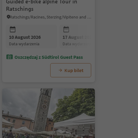
Guided e-bike alpine Tour in
Ratschings
Ratschings/Racines, Sterzing/Vipiteno and environs
26
24 August 2026
14 August 2026
31 August 2026
17 August 2026
07 Se
18
ia
data wydarzenia
data wydarzenia
data wydarzenia
data wydarzenia
data 
d
10 August 2026
17 August 2026
24 August
data wydarzenia
data wydarzenia
data wydar
Oszczędzaj z Südtirol Guest Pass
Kup bilet