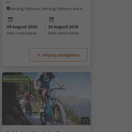
...
Sterzing/Vipiteno, Sterzing/Vipiteno and environs
09 August 2026
10 August 2026
23 August 2026
30 August 2026
data rozpoczęcia
data zakończenia
data wydarzenia
data wydarzenia
Więcej szczegółów
Bilet online tutaj
1/2