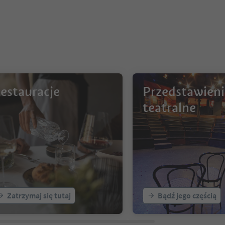
estauracje
Przedstawieni
teatralne
Zatrzymaj się tutaj
Bądź jego częścią