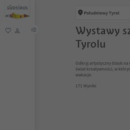
Południowy Tyrol
Wystawy s
link menu
ulubione
link użytkownika
Tyrolu
Odkryj artystyczny blask n
świat kreatywności, w który
wakacje.
171
Wyniki
1
2
3
4
5