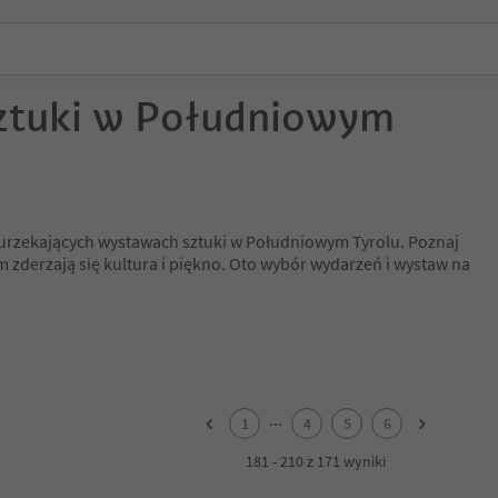
ztuki w Południowym
a urzekających wystawach sztuki w Południowym Tyrolu. Poznaj
m zderzają się kultura i piękno. Oto wybór wydarzeń i wystaw na
...
1
4
5
6
181 - 210 z 171 wyniki