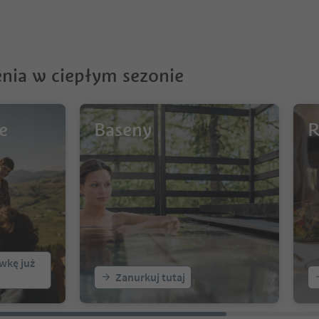
nia w ciepłym sezonie
e
Baseny
R
wkę już
Zanurkuj tutaj