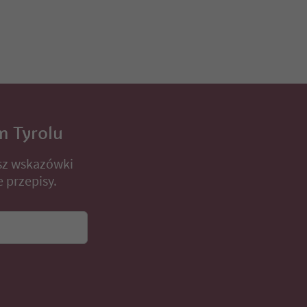
m Tyrolu
sz wskazówki
 przepisy.