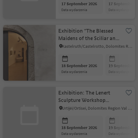
17 September 2026
17 September 2
data wydarzenia
data wydarzenia
Exhibition “The Blessed
Maidens of the Sciliar and
the Witches in autumn”
Kastelruth/Castelrotto, Dolomites Region Seiser Alm
18 September 2026
19 September 2
data wydarzenia
data wydarzenia
Exhibition: The Lenert
Sculpture Workshop
(1877–1953)
Urtijëi/Ortisei, Dolomites Region Val Gardena
18 September 2026
19 September 2
data wydarzenia
data wydarzenia