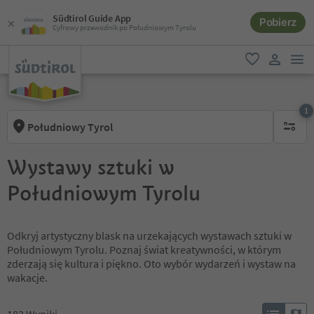
Südtirol Guide App
Pobierz
Cyfrowy przewodnik po Południowym Tyrolu
lin
ulubione
link uży
1
Południowy Tyrol
1 aktywn
Wystawy sztuki w
Południowym Tyrolu
Odkryj artystyczny blask na urzekających wystawach sztuki w
Południowym Tyrolu. Poznaj świat kreatywności, w którym
zderzają się kultura i piękno. Oto wybór wydarzeń i wystaw na
wakacje.