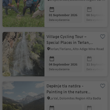
01 September 2026
08 September 2
data wydarzenia
data wydarzenia
Village Cycling Tour –
Special Places in Terlan,
Vilpian, Gargazon and
Terlan/Terlano, Alto Adige Wine Road
Nals
04 September 2026
11 September 2
data wydarzenia
data wydarzenia
Depënje tla natöra -
Painting in the nature
with Silvia Nava
La Val, Dolomites Region Alta Badia