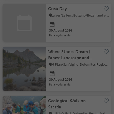
Grisù Day
Laives/Leifers, Bolzano/Bozen and environs
30 August 2026
data wydarzenia
Where Stones Dream |
Fanes: Landscape and
Myth
Al Plan/San Vigilio, Dolomites Region Kronplatz/Plan de Corones
30 August 2026
data wydarzenia
Geological Walk on
Seceda
Urtijëi/Ortisei, Dolomites Region Val Gardena