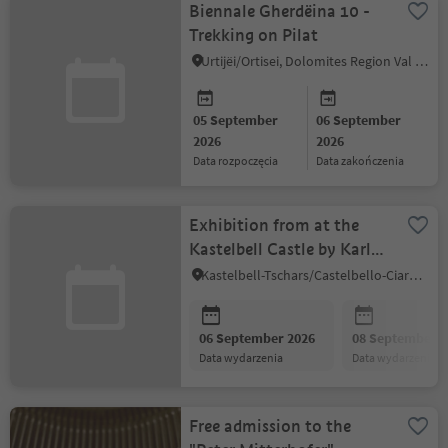
Biennale Gherdëina 10 -
Trekking on Pilat
Urtijëi/Ortisei, Dolomites Region Val Gardena
05 September
06 September
2026
2026
data rozpoczęcia
data zakończenia
Exhibition from at the
Kastelbell Castle by Karl
Plattner
Kastelbell-Tschars/Castelbello-Ciardes, Vinschgau/Val Venosta
06 September 2026
08 September 2
data wydarzenia
data wydarzenia
Free admission to the