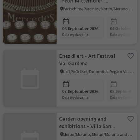
"Peter Mitterhofer"
Typewriter Museum
Partschins/Parcines, Meran/Merano and environs
06 September 2026
04 October 202
data wydarzenia
data wydarzenia
Enes dl ert - Art Festival
Val Gardena
Urtijëi/Ortisei, Dolomites Region Val Gardena
07 September 2026
08 September 2
data wydarzenia
data wydarzenia
Garden opening and
exhibitions - Villa San
Marco
Meran/Merano, Meran/Merano and environs