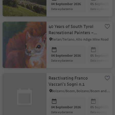
04 September 2026
05 September 2
data wydarzenia
data wydarzenia
40 Years of South Tyrol
Recreational Painters –
Terlan Local Group
Terlan/Terlano, Alto Adige Wine Road
04 September 2026
05 September 2
data wydarzenia
data wydarzenia
Reactivating Franco
Vaccari's Sogni n.1
Bolzano/Bozen, Bolzano/Bozen and environs
04 September 2026
05 September 2
data wydarzenia
data wydarzenia