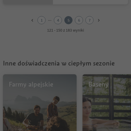
1
2
...
1
4
5
6
7
3
4
121 - 150 z 183 wyniki
5
6
7
Inne doświadczenia w ciepłym sezonie
Farmy alpejskie
Baseny