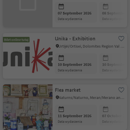
07 September 2026
08 September 2
data wydarzenia
data wydarzenia
Unika - Exhibition
Bilet online tutaj
Urtijëi/Ortisei, Dolomites Region Val Gardena
10 September 2026
10 September 2
data wydarzenia
data wydarzenia
Flea market
Naturns/Naturno, Meran/Merano and environs
11 September 2026
07 October 202
data wydarzenia
data wydarzenia