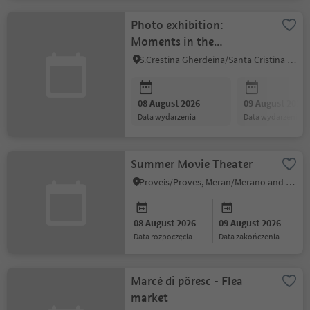
Photo exhibition:
Moments in the
Dolomites
S.Crestina Gherdëina/Santa Cristina Val Gardana, Dolomites Region Val Gardena
08 August 2026
09 August 2026
data wydarzenia
data wydarzenia
Summer Movie Theater
Proveis/Proves, Meran/Merano and environs
08 August 2026
09 August 2026
data rozpoczęcia
data zakończenia
Marcé di pöresc - Flea
market