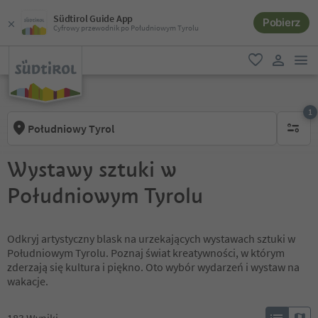
Südtirol Guide App
Pobierz
Cyfrowy przewodnik po Południowym Tyrolu
lin
ulubione
link uży
1
Południowy Tyrol
1 aktywn
Wystawy sztuki w
Południowym Tyrolu
Odkryj artystyczny blask na urzekających wystawach sztuki w
Południowym Tyrolu. Poznaj świat kreatywności, w którym
zderzają się kultura i piękno. Oto wybór wydarzeń i wystaw na
wakacje.