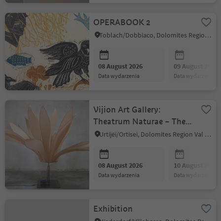
OPERABOOK 2
Toblach/Dobbiaco, Dolomites Region 3 Zinnen
08 August 2026
09 August 2026
data wydarzenia
data wydarzenia
Vijion Art Gallery:
Theatrum Naturae – The
Stage of Life
Urtijëi/Ortisei, Dolomites Region Val Gardena
08 August 2026
10 August 2026
data wydarzenia
data wydarzenia
Exhibition