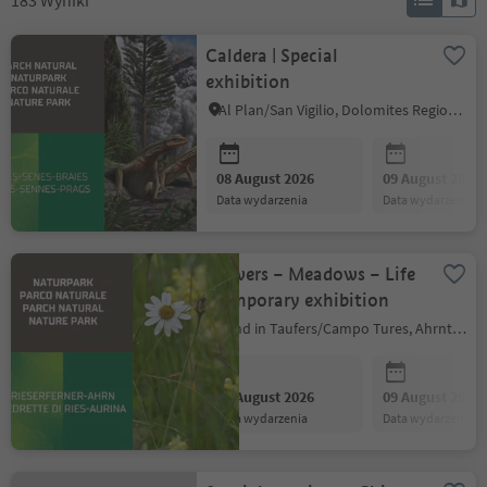
183
Wyniki
Caldera | Special
exhibition
Al Plan/San Vigilio, Dolomites Region Kronplatz/Plan de Corones
08 August 2026
09 August 2026
data wydarzenia
data wydarzenia
Flowers – Meadows – Life
| temporary exhibition
Sand in Taufers/Campo Tures, Ahrntal/Valle Aurina
08 August 2026
09 August 2026
data wydarzenia
data wydarzenia