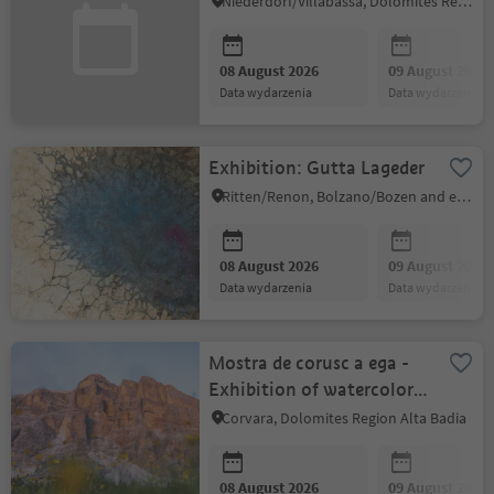
Niederdorf/Villabassa, Dolomites Region 3 Zinnen
08 August 2026
09 August 2026
data wydarzenia
data wydarzenia
Exhibition: Gutta Lageder
Ritten/Renon, Bolzano/Bozen and environs
08 August 2026
09 August 2026
data wydarzenia
data wydarzenia
Mostra de corusc a ega -
Exhibition of watercolors
by Silvia Nava
Corvara, Dolomites Region Alta Badia
08 August 2026
09 August 2026