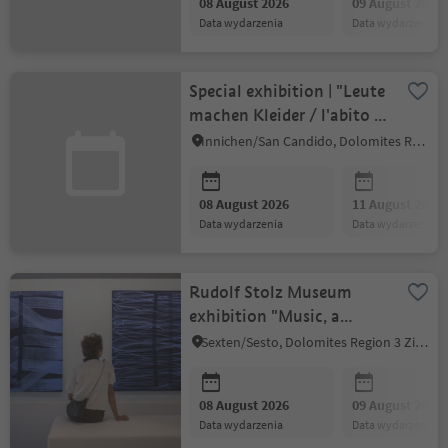
08 August 2026
09 August 2026
data wydarzenia
data wydarzenia
Special exhibition | "Leute
machen Kleider / l'abito fa
il Monaco"
Innichen/San Candido, Dolomites Region 3 Zinnen
08 August 2026
11 August 2026
data wydarzenia
data wydarzenia
Rudolf Stolz Museum
exhibition "Music, a
bridge between heaven
Sexten/Sesto, Dolomites Region 3 Zinnen
and earth"
08 August 2026
09 August 2026
data wydarzenia
data wydarzenia