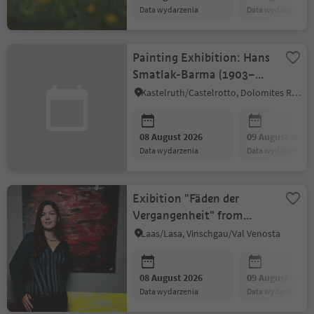
data wydarzenia
data wydarzenia
Painting Exhibition: Hans
Smatlak-Barma (1903–
1992)
Kastelruth/Castelrotto, Dolomites Region Seiser Alm
08 August 2026
09 August 2026
data wydarzenia
data wydarzenia
Exibition "Fäden der
Vergangenheit" from
Anna Mesniankina
Laas/Lasa, Vinschgau/Val Venosta
08 August 2026
09 August 2026
data wydarzenia
data wydarzenia