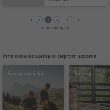
data wydarzenia
1
2
...
1
2
3
7
3
4
31 - 60 z 183 wyniki
5
6
7
Inne doświadczenia w ciepłym sezonie
Farmy alpejskie
Baseny