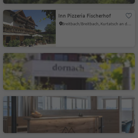
Inn Pizzeria Fischerhof
Breitbach/Breitbach, Kurtatsch an der Weinstraße/Cortaccia sulla Strada del Vino, Alto Adige Wine Road
Osteria Contadina -
Buschenschank Dornach
Salurn/Salorno, Salorno/Salurn, Alto Adige Wine Road
Leitnerhof
Aldein/Aldino