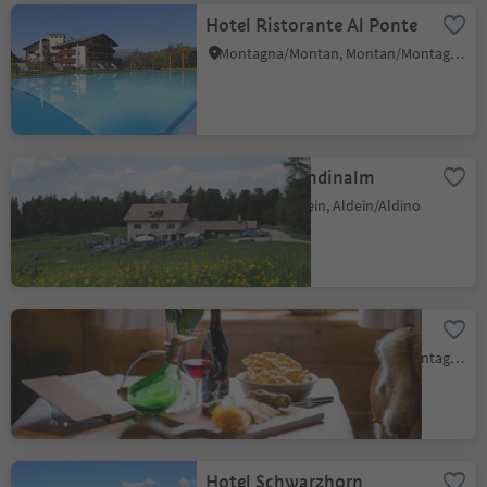
Hotel Ristorante Al Ponte
Montagna/Montan, Montan/Montagna, Alto Adige Wine Road
Gasthof Gurndinalm
Redagno/Radein, Aldein/Aldino
Pizzeria Zur Traube
Montagna/Montan, Montan/Montagna, Alto Adige Wine Road
Hotel Schwarzhorn