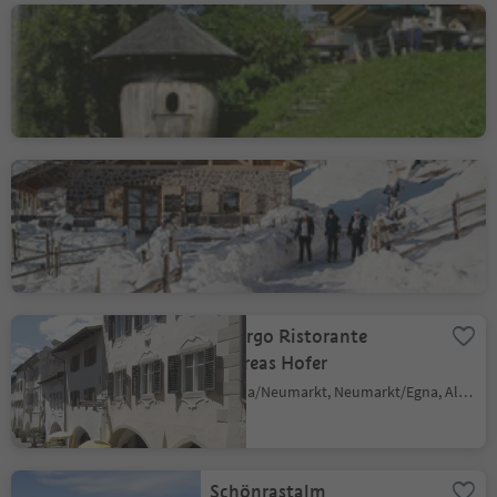
Gasthof Schmiederalm
Aldino/Aldein, Aldein/Aldino
Cisloner Alm
Trodena/Truden, Truden/Trodena
Albergo Ristorante
Andreas Hofer
Egna/Neumarkt, Neumarkt/Egna, Alto Adige Wine Road
Schönrastalm