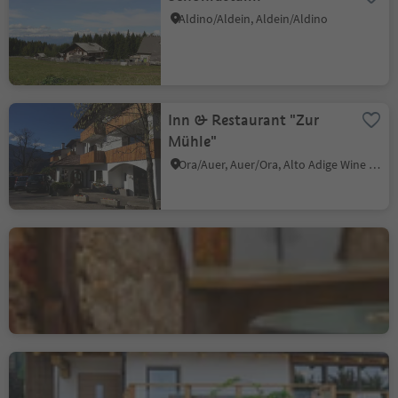
Aldino/Aldein, Aldein/Aldino
Inn & Restaurant "Zur
Mühle"
Ora/Auer, Auer/Ora, Alto Adige Wine Road
Bar Vaja
Villa/Vill - Egna/Neumarkt, Neumarkt/Egna, Alto Adige Wine Road
Mountain Inn Dorfner
Casignano/Gschnon, Montan/Montagna, Alto Adige Wine Road