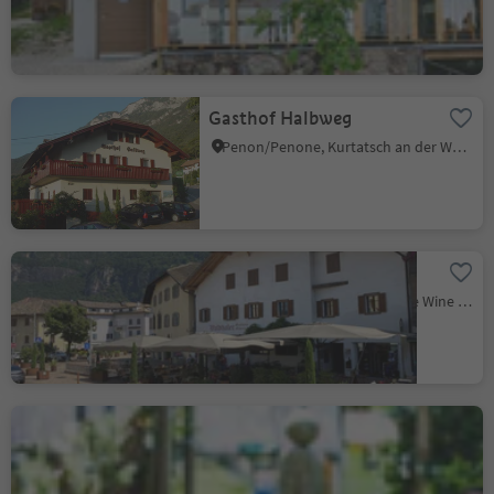
Poziom zrównoważenia 2
Gasthof Halbweg
Penon/Penone, Kurtatsch an der Weinstraße/Cortaccia sulla Strada del Vino, Alto Adige Wine Road
Restaurant Waldthaler
Ora/Auer, Auer/Ora, Alto Adige Wine Road
Grill Unterland
Salorno/Salurn, Alto Adige Wine Road