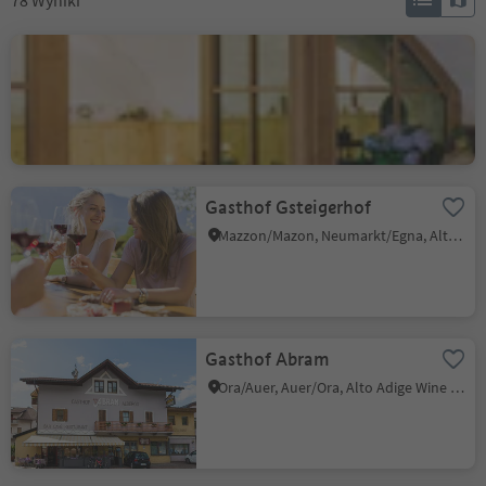
78
Wyniki
Barduskeller
Cortina s.s.d.V./Kurtinig, Kurtinig an der Weinstraße/Cortina sulla Strada del Vino, Alto Adige Wine Road
Gasthof Gsteigerhof
Mazzon/Mazon, Neumarkt/Egna, Alto Adige Wine Road
Gasthof Abram
Ora/Auer, Auer/Ora, Alto Adige Wine Road