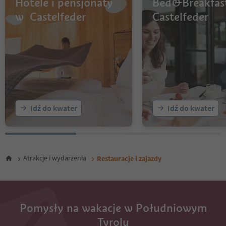
Hotele i pensjonaty
Bed&Breakfas
w Castelfeder
Castelfeder
Idź do kwater
Idź do kwater
Atrakcje i wydarzenia
Restauracje i zajazdy
Pomysły na wakacje w Południowym
Tyrolu