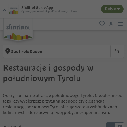
Südtirol Guide App
Pobierz
Cyfrowy przewodnik po Południowym Tyrolu
lin
ulubione
link uży
Südtirols Süden
brak ak
Restauracje i gospody w
południowym Tyrolu
Odkryj kulinarne atrakcje południowego Tyrolu. Niezależnie od
tego, czy wybierzesz przytulną gospodę czy elegancką
restaurację, południowy Tyrol oferuje szeroki wybór doznań
kulinarnych, które uczynią Twój pobyt niezapomnianym.