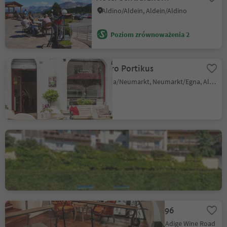
Aldino/Aldein, Aldein/Aldino
Poziom zrównoważenia 2
Bistro Portikus
Egna/Neumarkt, Neumarkt/Egna, Alto Adige Wine Road
Albergo Aquila D'Oro
Corona/Graun, Kurtatsch an der Weinstraße/Cortaccia sulla Strada del Vino, Alto Adige Wine Road
Amalia Pernter 1896
Salorno/Salurn, Alto Adige Wine Road