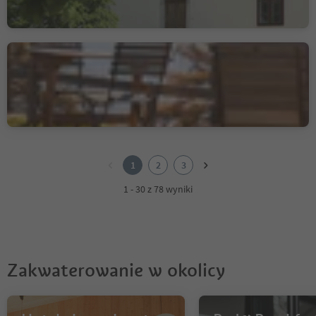
Albergo Zirmerhof
Redagno/Radein, Aldein/Aldino
1
2
1
2
3
3
1 - 30 z 78 wyniki
Zakwaterowanie w okolicy