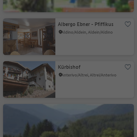
Albergo Ebner - Pfiffikus
Aldino/Aldein, Aldein/Aldino
Kürbishof
Anterivo/Altrei, Altrei/Anterivo
Hotel Waldheim
Altrei/Anterivo