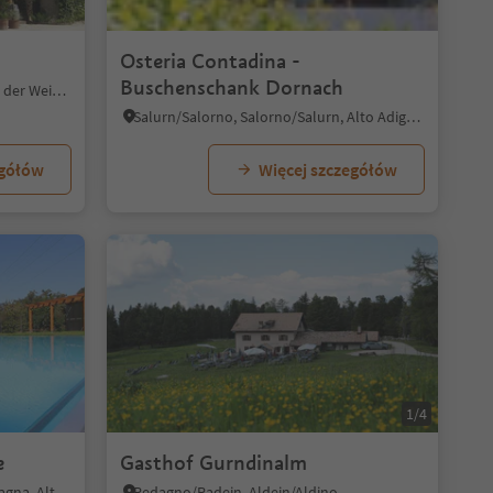
1/10
Osteria Contadina -
Buschenschank Dornach
Breitbach/Breitbach, Kurtatsch an der Weinstraße/Cortaccia sulla Strada del Vino, Alto Adige Wine Road
Salurn/Salorno, Salorno/Salurn, Alto Adige Wine Road
egółów
Więcej szczegółów
1/8
1/4
e
Gasthof Gurndinalm
Montagna/Montan, Montan/Montagna, Alto Adige Wine Road
Redagno/Radein, Aldein/Aldino