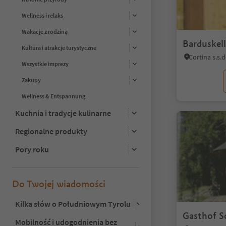
Wellness i relaks
Wakacje z rodziną
Barduskell
Kultura i atrakcje turystyczne
Wszystkie imprezy
Zakupy
Wellness & Entspannung
Kuchnia i tradycje kulinarne
Regionalne produkty
Pory roku
Do Twojej wiadomości
Kilka słów o Południowym Tyrolu
Gasthof S
Mobilność i udogodnienia bez