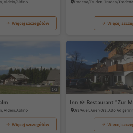
n, Aldein/Aldino
Trodena/Truden, Truden/Troden
Więcej szczegółów
Więcej szcz
1/2
alm
Inn & Restaurant "Zur M
n, Aldein/Aldino
Ora/Auer, Auer/Ora, Alto Adige W
Więcej szczegółów
Więcej szcz