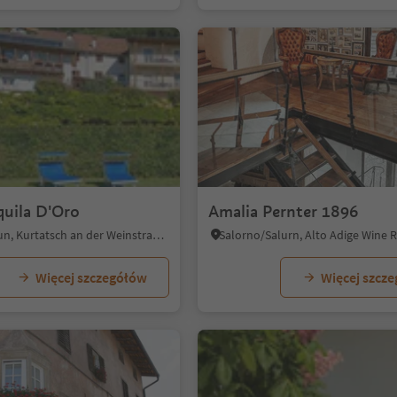
quila D'Oro
Amalia Pernter 1896
Corona/Graun, Kurtatsch an der Weinstraße/Cortaccia sulla Strada del Vino, Alto Adige Wine Road
Salorno/Salurn, Alto Adige Wine 
Więcej szczegółów
Więcej szcz