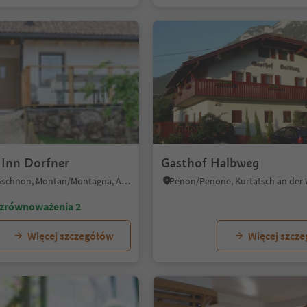
Inn Dorfner
Gasthof Halbweg
Casignano/Gschnon, Montan/Montagna, Alto Adige Wine Road
zrównoważenia 2
Więcej szczegółów
Więcej szcz