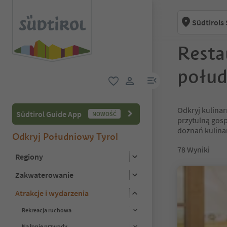
Südtirols
Resta
połud
link menu
ulubione
link użytkownika
Odkryj kulinar
Südtirol Guide App
NOWOŚĆ
przytulną gosp
doznań kulina
Odkryj Południowy Tyrol
78
Wyniki
Regiony
Zakwaterowanie
Atrakcje i wydarzenia
Rekreacja ruchowa
Na łonie przyrody