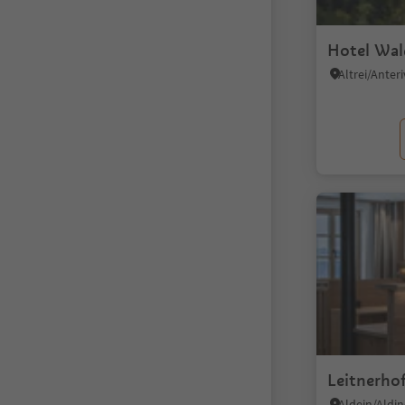
Hotel Wa
Altrei/Anter
Leitnerho
Aldein/Aldi