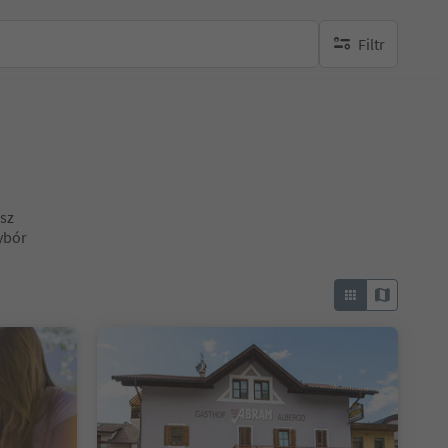
Filtr
brak aktywnych fi
esz
ybór