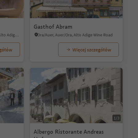
Gasthof Abram
Mazzon/Mazon, Neumarkt/Egna, Alto Adige Wine Road
Ora/Auer, Auer/Ora, Alto Adige Wine Road
egółów
Więcej szczegółów
1/8
1/5
1/3
Albergo Ristorante Andreas