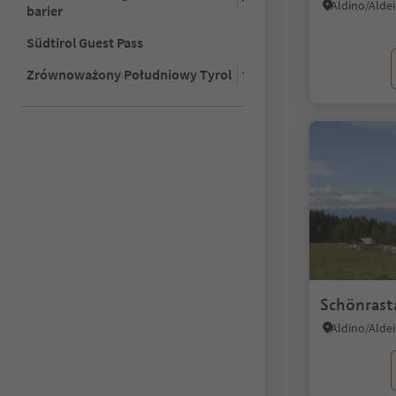
Aldino/Aldei
barier
Südtirol Guest Pass
Zrównoważony Południowy Tyrol
Schönrast
Aldino/Aldei