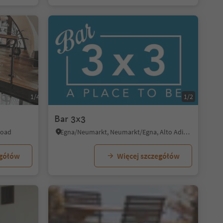
1/4
1/6
1/2
Bar 3x3
Road
Egna/Neumarkt, Neumarkt/Egna, Alto Adige Wine Road
egółów
Więcej szczegółów