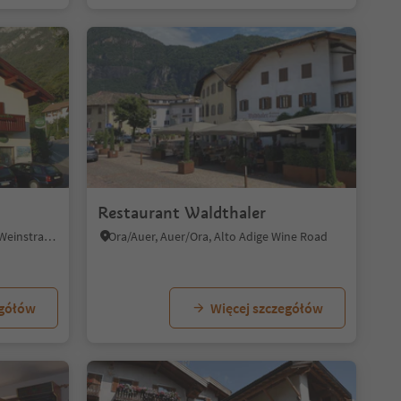
1/7
1
Restaurant Waldthaler
Penon/Penone, Kurtatsch an der Weinstraße/Cortaccia sulla Strada del Vino, Alto Adige Wine Road
Ora/Auer, Auer/Ora, Alto Adige Wine Road
egółów
Więcej szczegółów