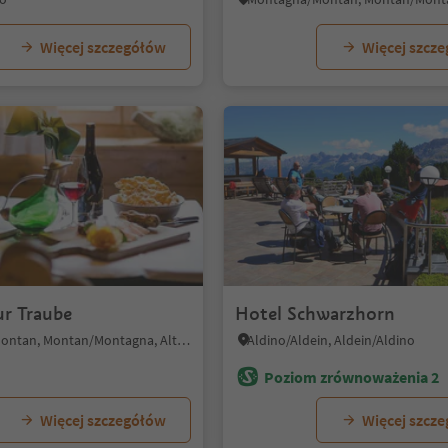
Więcej szczegółów
Więcej szcz
1/4
ur Traube
Hotel Schwarzhorn
Montagna/Montan, Montan/Montagna, Alto Adige Wine Road
Aldino/Aldein, Aldein/Aldino
Poziom zrównoważenia 2
Więcej szczegółów
Więcej szcz