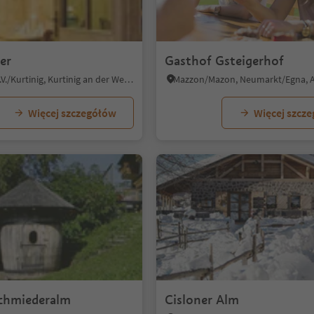
er
Gasthof Gsteigerhof
Cortina s.s.d.V./Kurtinig, Kurtinig an der Weinstraße/Cortina sulla Strada del Vino, Alto Adige Wine Road
Więcej szczegółów
Więcej szcz
chmiederalm
Cisloner Alm