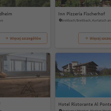
ldheim
Inn Pizzeria Fischerhof
ivo
Więcej szczegółów
Więcej szcz
f
Hotel Ristorante Al Pont
no