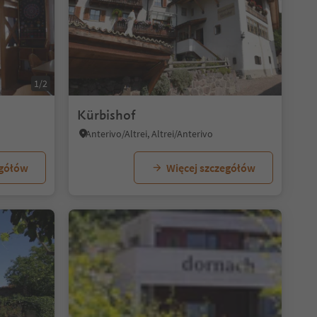
1/2
Kürbishof
Anterivo/Altrei, Altrei/Anterivo
egółów
Więcej szczegółów