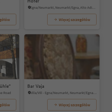
Hofer
a
Egna/Neumarkt, Neumarkt/Egna, Alto Adige Wine Road
egółów
Więcej szczegółów
ühle"
Bar Vaja
ine Road
Villa/Vill - Egna/Neumarkt, Neumarkt/Egna, Alto Adige Wine Road
egółów
Więcej szczegółów