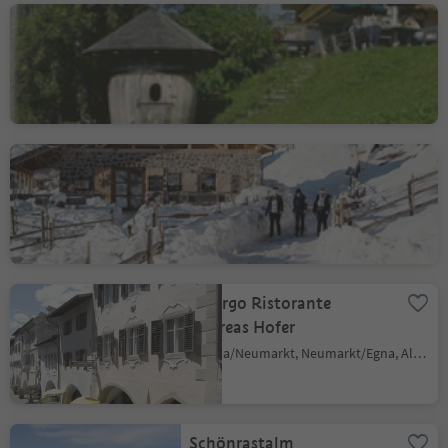
Gasthof Schmiederalm
Aldino/Aldein, Aldein/Aldino
Cisloner Alm
Trodena/Truden, Truden/Trodena
Albergo Ristorante
Andreas Hofer
Egna/Neumarkt, Neumarkt/Egna, Alto Adige Wine Road
Schönrastalm