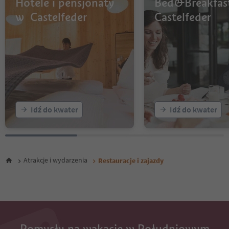
Hotele i pensjonaty
Bed&Breakfas
w Castelfeder
Castelfeder
Idź do kwater
Idź do kwater
Atrakcje i wydarzenia
Restauracje i zajazdy
Pomysły na wakacje w Południowym