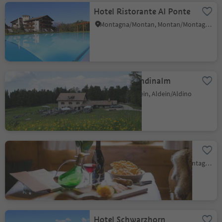
Hotel Ristorante Al Ponte
Montagna/Montan, Montan/Montagna, Alto Adige Wine Road
Gasthof Gurndinalm
Redagno/Radein, Aldein/Aldino
Pizzeria Zur Traube
Montagna/Montan, Montan/Montagna, Alto Adige Wine Road
Hotel Schwarzhorn