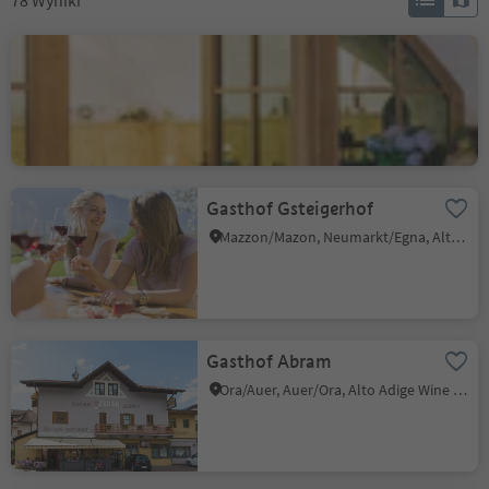
78
Wyniki
Barduskeller
Cortina s.s.d.V./Kurtinig, Kurtinig an der Weinstraße/Cortina sulla Strada del Vino, Alto Adige Wine Road
Gasthof Gsteigerhof
Mazzon/Mazon, Neumarkt/Egna, Alto Adige Wine Road
Gasthof Abram
Ora/Auer, Auer/Ora, Alto Adige Wine Road