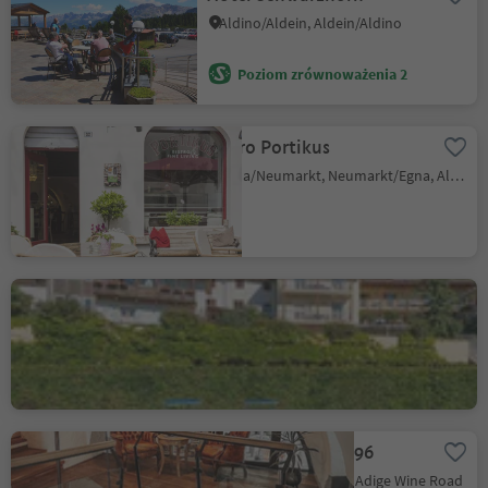
Aldino/Aldein, Aldein/Aldino
Poziom zrównoważenia 2
Bistro Portikus
Egna/Neumarkt, Neumarkt/Egna, Alto Adige Wine Road
Albergo Aquila D'Oro
Corona/Graun, Kurtatsch an der Weinstraße/Cortaccia sulla Strada del Vino, Alto Adige Wine Road
Amalia Pernter 1896
Salorno/Salurn, Alto Adige Wine Road