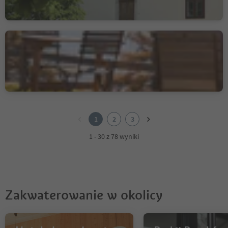
Albergo Zirmerhof
Redagno/Radein, Aldein/Aldino
1
2
1
2
3
3
1 - 30 z 78 wyniki
Zakwaterowanie w okolicy