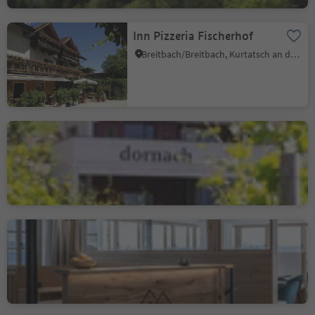
Inn Pizzeria Fischerhof
Breitbach/Breitbach, Kurtatsch an der Weinstraße/Cortaccia sulla Strada del Vino, Alto Adige Wine Road
Osteria Contadina -
Buschenschank Dornach
Salurn/Salorno, Salorno/Salurn, Alto Adige Wine Road
Leitnerhof
Aldein/Aldino