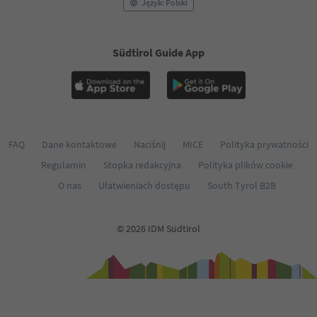
Język: Polski
Südtirol Guide App
FAQ
Dane kontaktowe
Naciśnij
MICE
Polityka prywatności
Regulamin
Stopka redakcyjna
Polityka plików cookie
O nas
Ułatwieniach dostępu
South Tyrol B2B
© 2026 IDM Südtirol