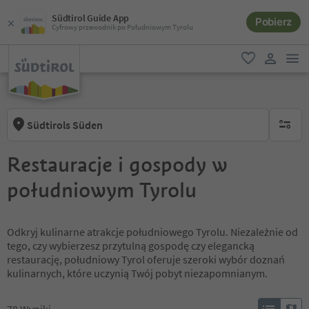
Südtirol Guide App
Pobierz
Cyfrowy przewodnik po Południowym Tyrolu
lin
ulubione
link uży
Südtirols Süden
brak ak
Restauracje i gospody w
południowym Tyrolu
Odkryj kulinarne atrakcje południowego Tyrolu. Niezależnie od
tego, czy wybierzesz przytulną gospodę czy elegancką
restaurację, południowy Tyrol oferuje szeroki wybór doznań
kulinarnych, które uczynią Twój pobyt niezapomnianym.