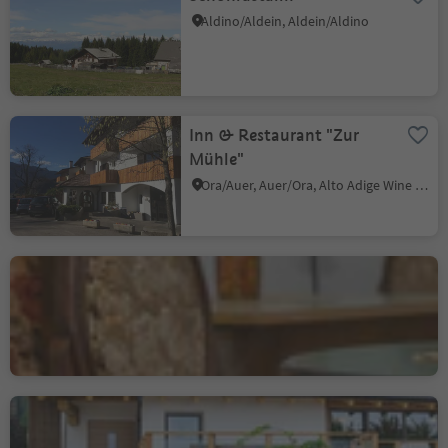
Aldino/Aldein, Aldein/Aldino
Inn & Restaurant "Zur
Mühle"
Ora/Auer, Auer/Ora, Alto Adige Wine Road
Bar Vaja
Villa/Vill - Egna/Neumarkt, Neumarkt/Egna, Alto Adige Wine Road
Mountain Inn Dorfner
Casignano/Gschnon, Montan/Montagna, Alto Adige Wine Road