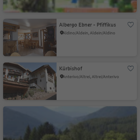
Albergo Ebner - Pfiffikus
Aldino/Aldein, Aldein/Aldino
Kürbishof
Anterivo/Altrei, Altrei/Anterivo
Hotel Waldheim
Altrei/Anterivo