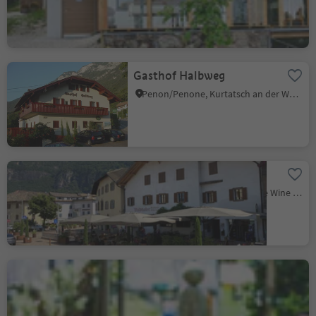
Poziom zrównoważenia 2
Gasthof Halbweg
Penon/Penone, Kurtatsch an der Weinstraße/Cortaccia sulla Strada del Vino, Alto Adige Wine Road
Restaurant Waldthaler
Ora/Auer, Auer/Ora, Alto Adige Wine Road
Grill Unterland
Salorno/Salurn, Alto Adige Wine Road