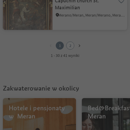
Capuchin church St.
Maximilian
Merano/Meran, Meran/Merano, Meran/Merano and environs
1
2
1
2
1 - 30 z 41 wyniki
Zakwaterowanie w okolicy
Hotele i pensjonaty
Bed&Breakfas
w Meran
Meran