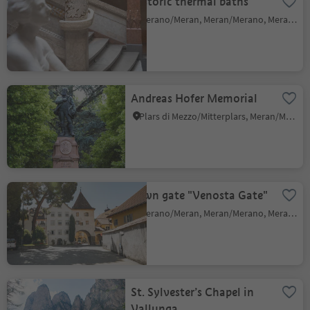
Historic thermal baths
Merano/Meran, Meran/Merano, Meran/Merano and environs
Andreas Hofer Memorial
Plars di Mezzo/Mitterplars, Meran/Merano, Meran/Merano and environs
Town gate "Venosta Gate"
Merano/Meran, Meran/Merano, Meran/Merano and environs
St. Sylvester’s Chapel in
Vallunga