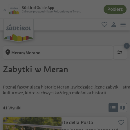
Südtirol Guide App
Pobierz
Cyfrowy przewodnik po Południowym Tyrolu
lin
ulubione
link uży
1
Meran/Merano
1 aktywn
Zabytki w Meran
Poznaj fascynującą historię Meran, zwiedzając liczne zabytki i at
kulturowe, które zachwyci każdego miłośnika historii.
41
Wyniki
Ponte della Posta