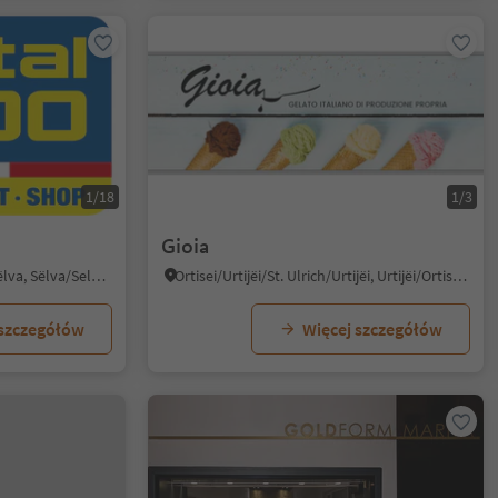
1/18
1/3
Gioia
Selva/Sëlva/Wolkenstein/Sëlva, Sëlva/Selva di Val Gardena, Dolomites Region Val Gardena
Ortisei/Urtijëi/St. Ulrich/Urtijëi, Urtijëi/Ortisei, Dolomites Region Val Gardena
 szczegółów
Więcej szczegółów