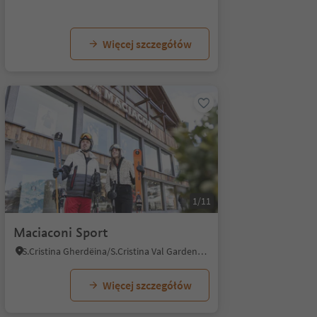
Więcej szczegółów
1/11
Maciaconi Sport
S.Cristina Gherdëina/S.Cristina Val Gardena/S.Cristina Gherdëina/St.Christina in Gröden, Sëlva/Selva di Val Gardena, Dolomites Region Val Gardena
Więcej szczegółów