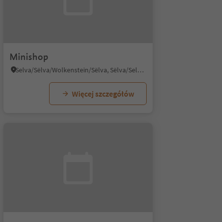
Minishop
Selva/Sëlva/Wolkenstein/Sëlva, Sëlva/Selva di Val Gardena, Dolomites Region Val Gardena
Więcej szczegółów