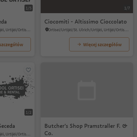
1/5
1/7
eda
Ciocomiti - Altissimo Cioccolato
Ortisei/Urtijëi/St. Ulrich/Urtijëi, Urtijëi/Ortisei, Dolomites Region Val Gardena
Ortisei/Urtijëi/St. Ulrich/Urtijëi, Urtijëi/Ortisei, Dolomites Region Val Gardena
 szczegółów
Więcej szczegółów
1/2
Seceda
Butcher's Shop Pramstraller F. &
Co.
Ortisei/Urtijëi/St. Ulrich/Urtijëi, Urtijëi/Ortisei, Dolomites Region Val Gardena