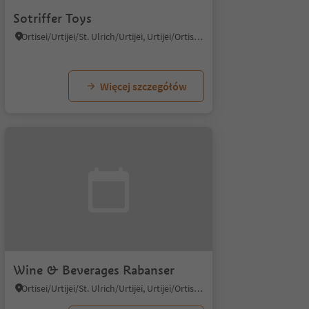
Sotriffer Toys
Ortisei/Urtijëi/St. Ulrich/Urtijëi, Urtijëi/Ortisei, Dolomites Region Val Gardena
Więcej szczegółów
Wine & Beverages Rabanser
Ortisei/Urtijëi/St. Ulrich/Urtijëi, Urtijëi/Ortisei, Dolomites Region Val Gardena