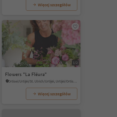
Więcej szczegółów
1/2
Flowers "La Flëura"
Ortisei/Urtijëi/St. Ulrich/Urtijëi, Urtijëi/Ortisei, Dolomites Region Val Gardena
Więcej szczegółów