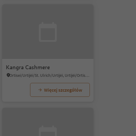
Kangra Cashmere
Ortisei/Urtijëi/St. Ulrich/Urtijëi, Urtijëi/Ortisei, Dolomites Region Val Gardena
Więcej szczegółów