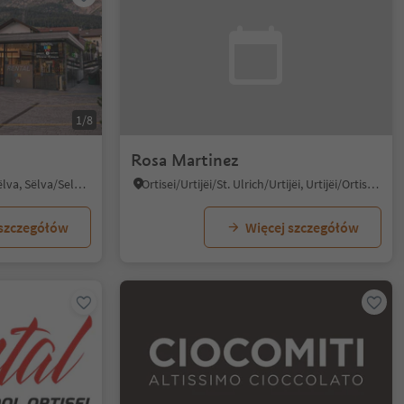
1/8
Rosa Martinez
Selva/Sëlva/Wolkenstein/Sëlva, Sëlva/Selva di Val Gardena, Dolomites Region Val Gardena
Ortisei/Urtijëi/St. Ulrich/Urtijëi, Urtijëi/Ortisei, Dolomites Region Val Gardena
 szczegółów
Więcej szczegółów