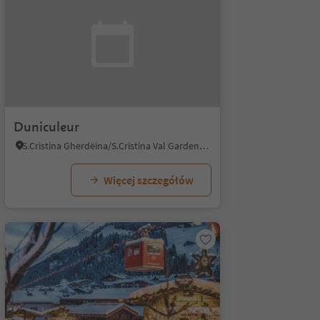
Duniculeur
S.Cristina Gherdëina/S.Cristina Val Gardena/S.Cristina Gherdëina/St.Christina in Gröden, S.Crestina Gherdëina/Santa Cristina Val Gardana, Dolomites Region Val Gardena
Więcej szczegółów