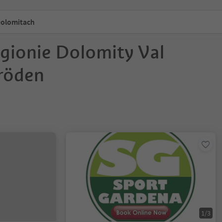
Dolomitach
egionie Dolomity Val
röden
1/3