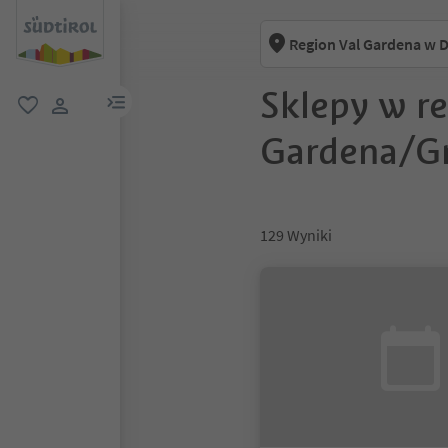
Region Val Gardena w 
Sklepy w r
link menu
ulubione
link użytkownika
Gardena/G
129
Wyniki