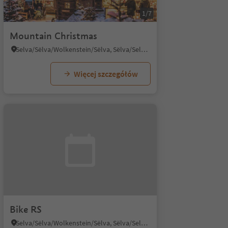
1/7
Mountain Christmas
Selva/Sëlva/Wolkenstein/Sëlva, Sëlva/Selva di Val Gardena, Dolomites Region Val Gardena
Więcej szczegółów
Bike RS
Selva/Sëlva/Wolkenstein/Sëlva, Sëlva/Selva di Val Gardena, Dolomites Region Val Gardena