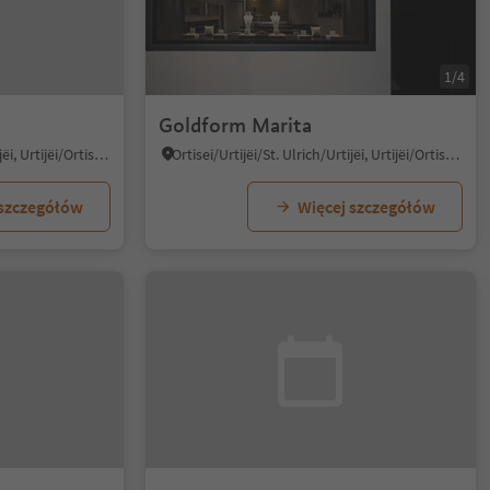
1/4
Goldform Marita
Ortisei/Urtijëi/St. Ulrich/Urtijëi, Urtijëi/Ortisei, Dolomites Region Val Gardena
Ortisei/Urtijëi/St. Ulrich/Urtijëi, Urtijëi/Ortisei, Dolomites Region Val Gardena
 szczegółów
Więcej szczegółów