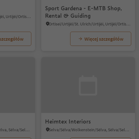
Sport Gardena - E-MTB Shop,
Rental & Guiding
Ortisei/Urtijëi/St. Ulrich/Urtijëi, Urtijëi/Ortisei, Dolomites Region Val Gardena
Ortisei/Urtijëi/St. Ulrich/Urtijëi, Urtijëi/Ortisei, Dolomites Region Val Gardena
 szczegółów
Więcej szczegółów
Heimtex Interiors
Selva/Sëlva/Wolkenstein/Sëlva, Sëlva/Selva di Val Gardena, Dolomites Region Val Gardena
Selva/Sëlva/Wolkenstein/Sëlva, Sëlva/Selva di Val Gardena, Dolomites Region Val Gardena