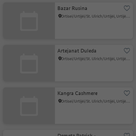
Bazar Rusina
Ortisei/Urtijëi/St. Ulrich/Urtijëi, Urtijëi/Ortisei, Dolomites Region Val Gardena
Artejanat Duleda
Ortisei/Urtijëi/St. Ulrich/Urtijëi, Urtijëi/Ortisei, Dolomites Region Val Gardena
Kangra Cashmere
Ortisei/Urtijëi/St. Ulrich/Urtijëi, Urtijëi/Ortisei, Dolomites Region Val Gardena
Demetz Patrick -