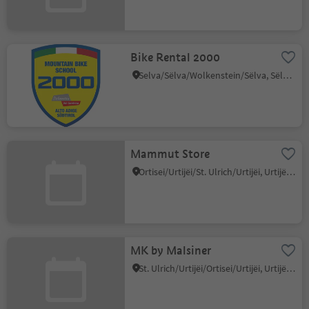
Bike Rental 2000
Selva/Sëlva/Wolkenstein/Sëlva, Sëlva/Selva di Val Gardena, Dolomites Region Val Gardena
Mammut Store
Ortisei/Urtijëi/St. Ulrich/Urtijëi, Urtijëi/Ortisei, Dolomites Region Val Gardena
MK by Malsiner
St. Ulrich/Urtijëi/Ortisei/Urtijëi, Urtijëi/Ortisei, Dolomites Region Val Gardena