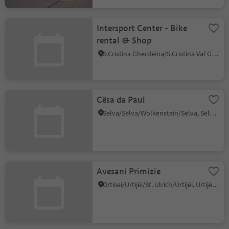
Intersport Center - Bike
rental & Shop
S.Cristina Gherdëina/S.Cristina Val Gardena/S.Cristina Gherdëina/St.Christina in Gröden, S.Crestina Gherdëina/Santa Cristina Val Gardana, Dolomites Region Val Gardena
Cësa da Paul
Selva/Sëlva/Wolkenstein/Sëlva, Sëlva/Selva di Val Gardena, Dolomites Region Val Gardena
Avesani Primizie
Ortisei/Urtijëi/St. Ulrich/Urtijëi, Urtijëi/Ortisei, Dolomites Region Val Gardena