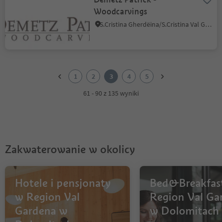
Woodcarvings
S.Cristina Gherdëina/S.Cristina Val Gardena/S.Cristina Gherdëina/St.Christina in Gröden, S.Crestina Gherdëina/Santa Cristina Val Gardana, Dolomites Region Val Gardena
1
2
1
2
3
4
5
3
4
61 - 90 z 135 wyniki
5
Zakwaterowanie w okolicy
Hotele i pensjonaty
Bed&Breakfas
w Region Val
Region Val Ga
Gardena w
w Dolomitach