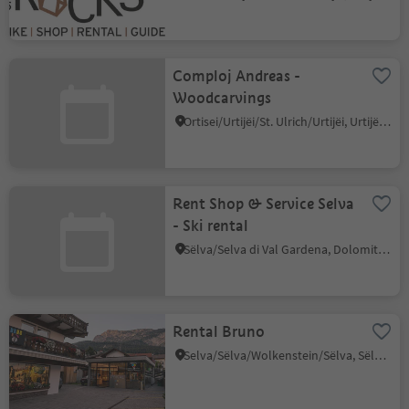
Comploj Andreas -
Woodcarvings
Ortisei/Urtijëi/St. Ulrich/Urtijëi, Urtijëi/Ortisei, Dolomites Region Val Gardena
Rent Shop & Service Selva
- Ski rental
Sëlva/Selva di Val Gardena, Dolomites Region Val Gardena
Rental Bruno
Selva/Sëlva/Wolkenstein/Sëlva, Sëlva/Selva di Val Gardena, Dolomites Region Val Gardena