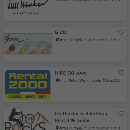
Gioia
Ortisei/Urtijëi/St. Ulrich/Urtijëi, Urtijëi/Ortisei, Dolomites Region Val Gardena
HIRE SKI 2000
Selva/Sëlva/Wolkenstein/Sëlva, Sëlva/Selva di Val Gardena, Dolomites Region Val Gardena
On the Rocks Bike Shop,
Rental & Guide
Ortisei/Urtijëi/St. Ulrich/Urtijëi, Urtijëi/Ortisei, Dolomites Region Val Gardena