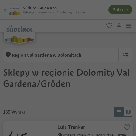
Südtirol Guide App
Pobierz
Cyfrowy przewodnik po Południowym Tyrolu
lin
ulubione
link uży
Region Val Gardena w Dolomitach
brak ak
Sklepy w regionie Dolomity Val
Gardena/Gröden
135
Wyniki
Luis Trenker
Ortisei/Urtijëi/St. Ulrich/Urtijëi, Urtijëi/Ortisei, Dolomites Region Val Gardena