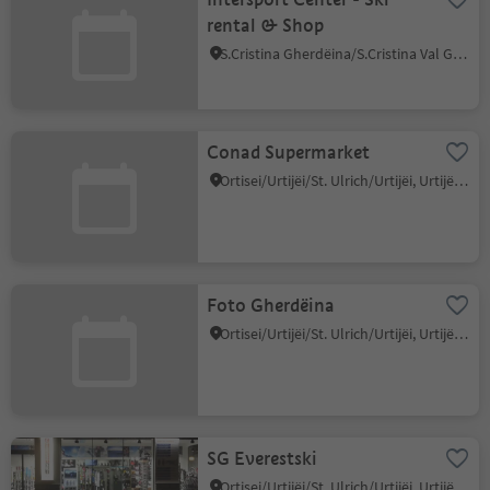
rental & Shop
S.Cristina Gherdëina/S.Cristina Val Gardena/S.Cristina Gherdëina/St.Christina in Gröden, S.Crestina Gherdëina/Santa Cristina Val Gardana, Dolomites Region Val Gardena
Conad Supermarket
Ortisei/Urtijëi/St. Ulrich/Urtijëi, Urtijëi/Ortisei, Dolomites Region Val Gardena
Foto Gherdëina
Ortisei/Urtijëi/St. Ulrich/Urtijëi, Urtijëi/Ortisei, Dolomites Region Val Gardena
SG Everestski
Ortisei/Urtijëi/St. Ulrich/Urtijëi, Urtijëi/Ortisei, Dolomites Region Val Gardena