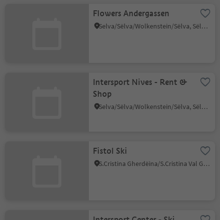
Flowers Andergassen
Selva/Sëlva/Wolkenstein/Sëlva, Sëlva/Selva di Val Gardena, Dolomites Region Val Gardena
Intersport Nives - Rent &
Shop
Selva/Sëlva/Wolkenstein/Sëlva, Sëlva/Selva di Val Gardena, Dolomites Region Val Gardena
Fistol Ski
S.Cristina Gherdëina/S.Cristina Val Gardena/S.Cristina Gherdëina/St.Christina in Gröden, S.Crestina Gherdëina/Santa Cristina Val Gardana, Dolomites Region Val Gardena
Intersport Center - Ski