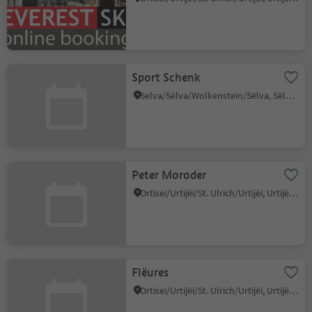
Sport Schenk
Selva/Sëlva/Wolkenstein/Sëlva, Sëlva/Selva di Val Gardena, Dolomites Region Val Gardena
Peter Moroder
Ortisei/Urtijëi/St. Ulrich/Urtijëi, Urtijëi/Ortisei, Dolomites Region Val Gardena
Flëures
Ortisei/Urtijëi/St. Ulrich/Urtijëi, Urtijëi/Ortisei, Dolomites Region Val Gardena