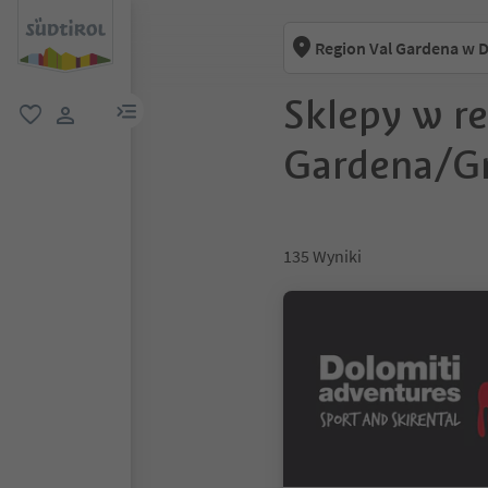
Region Val Gardena w 
Sklepy w r
link menu
ulubione
link użytkownika
Gardena/G
135
Wyniki