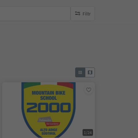
Filtr
brak aktywnych filtrów
1/24