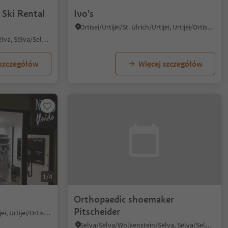
Ski Rental
Ivo's
Ortisei/Urtijëi/St. Ulrich/Urtijëi, Urtijëi/Ortisei, Dolomites Region Val Gardena
Selva/Sëlva/Wolkenstein/Sëlva, Sëlva/Selva di Val Gardena, Dolomites Region Val Gardena
 szczegółów
Więcej szczegółów
1/4
Orthopaedic shoemaker
Pitscheider
Ortisei/Urtijëi/St. Ulrich/Urtijëi, Urtijëi/Ortisei, Dolomites Region Val Gardena
Selva/Sëlva/Wolkenstein/Sëlva, Sëlva/Selva di Val Gardena, Dolomites Region Val Gardena