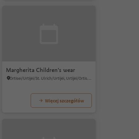
Margherita Children's wear
Ortisei/Urtijëi/St. Ulrich/Urtijëi, Urtijëi/Ortisei, Dolomites Region Val Gardena
Więcej szczegółów