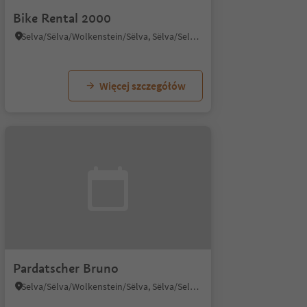
Bike Rental 2000
Selva/Sëlva/Wolkenstein/Sëlva, Sëlva/Selva di Val Gardena, Dolomites Region Val Gardena
Więcej szczegółów
Pardatscher Bruno
Selva/Sëlva/Wolkenstein/Sëlva, Sëlva/Selva di Val Gardena, Dolomites Region Val Gardena