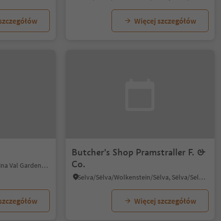
 szczegółów
Więcej szczegółów
Butcher's Shop Pramstraller F. &
Co.
S.Cristina Gherdëina/S.Cristina Val Gardena/S.Cristina Gherdëina/St.Christina in Gröden, S.Crestina Gherdëina/Santa Cristina Val Gardana, Dolomites Region Val Gardena
Selva/Sëlva/Wolkenstein/Sëlva, Sëlva/Selva di Val Gardena, Dolomites Region Val Gardena
 szczegółów
Więcej szczegółów