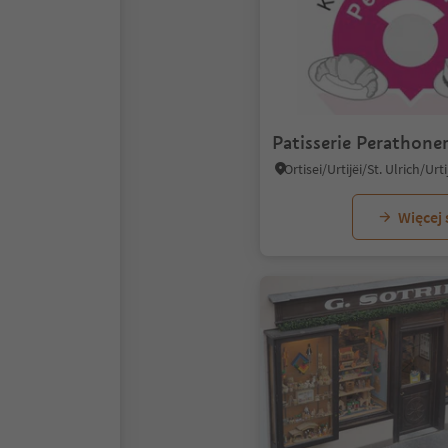
Patisserie Perathone
Więcej