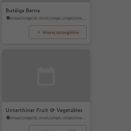
Butëiga Berna
Ortisei/Urtijëi/St. Ulrich/Urtijëi, Urtijëi/Ortisei, Dolomites Region Val Gardena
Więcej szczegółów
Unterthiner Fruit & Vegetables
Ortisei/Urtijëi/St. Ulrich/Urtijëi, Urtijëi/Ortisei, Dolomites Region Val Gardena