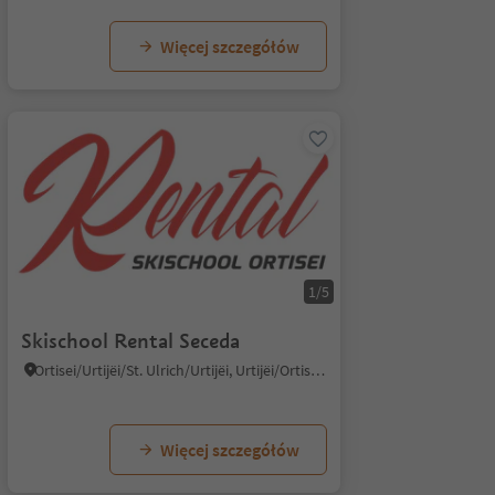
Więcej szczegółów
1/5
Skischool Rental Seceda
Ortisei/Urtijëi/St. Ulrich/Urtijëi, Urtijëi/Ortisei, Dolomites Region Val Gardena
Więcej szczegółów