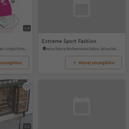
1/4
r
Extreme Sport Fashion
Ortisei/Urtijëi/St. Ulrich/Urtijëi, Urtijëi/Ortisei, Dolomites Region Val Gardena
Selva/Sëlva/Wolkenstein/Sëlva, Sëlva/Selva di Val Gardena, Dolomites Region Val Gardena
 szczegółów
Więcej szczegółów
1/2