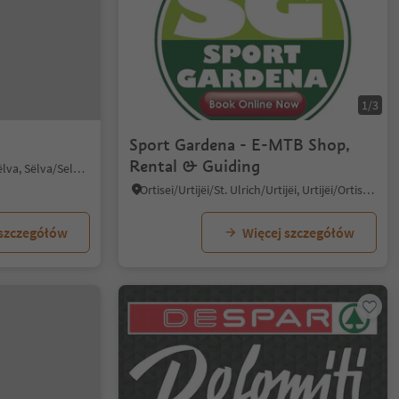
1/3
Sport Gardena - E-MTB Shop,
Rental & Guiding
Selva/Sëlva/Wolkenstein/Sëlva, Sëlva/Selva di Val Gardena, Dolomites Region Val Gardena
Ortisei/Urtijëi/St. Ulrich/Urtijëi, Urtijëi/Ortisei, Dolomites Region Val Gardena
 szczegółów
Więcej szczegółów