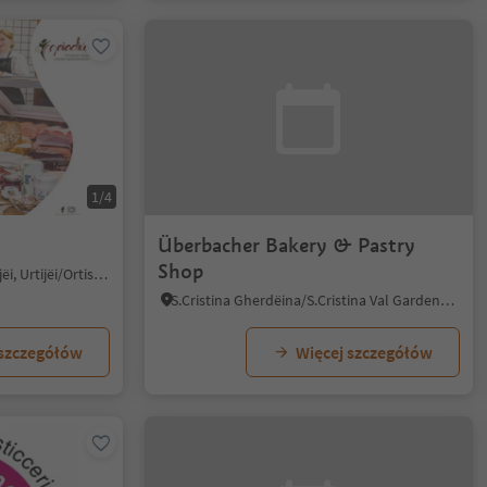
1/4
Überbacher Bakery & Pastry
Shop
Ortisei/Urtijëi/St. Ulrich/Urtijëi, Urtijëi/Ortisei, Dolomites Region Val Gardena
S.Cristina Gherdëina/S.Cristina Val Gardena/S.Cristina Gherdëina/St.Christina in Gröden, S.Crestina Gherdëina/Santa Cristina Val Gardana, Dolomites Region Val Gardena
 szczegółów
Więcej szczegółów