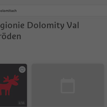
Dolomitach
egionie Dolomity Val
röden
1/11