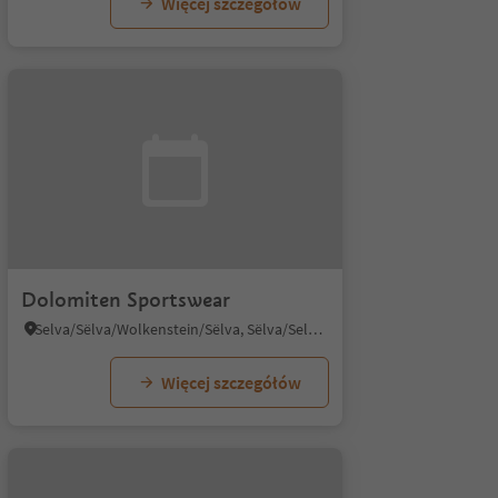
Więcej szczegółów
Dolomiten Sportswear
Selva/Sëlva/Wolkenstein/Sëlva, Sëlva/Selva di Val Gardena, Dolomites Region Val Gardena
Więcej szczegółów