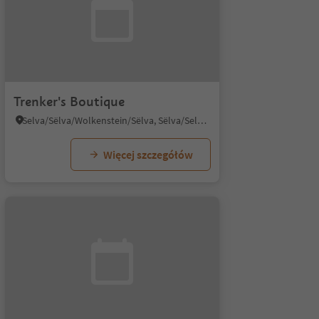
Trenker's Boutique
Selva/Sëlva/Wolkenstein/Sëlva, Sëlva/Selva di Val Gardena, Dolomites Region Val Gardena
Więcej szczegółów