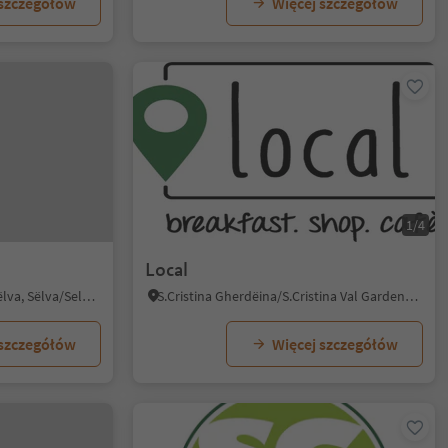
 szczegółów
Więcej szczegółów
1/4
Local
Selva/Sëlva/Wolkenstein/Sëlva, Sëlva/Selva di Val Gardena, Dolomites Region Val Gardena
S.Cristina Gherdëina/S.Cristina Val Gardena/S.Cristina Gherdëina/St.Christina in Gröden, S.Crestina Gherdëina/Santa Cristina Val Gardana, Dolomites Region Val Gardena
 szczegółów
Więcej szczegółów