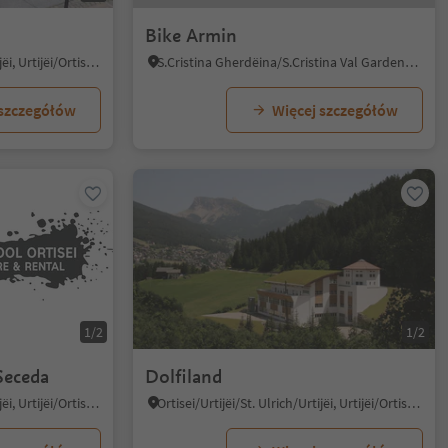
Bike Armin
Ortisei/Urtijëi/St. Ulrich/Urtijëi, Urtijëi/Ortisei, Dolomites Region Val Gardena
S.Cristina Gherdëina/S.Cristina Val Gardena/S.Cristina Gherdëina/St.Christina in Gröden, S.Crestina Gherdëina/Santa Cristina Val Gardana, Dolomites Region Val Gardena
 szczegółów
Więcej szczegółów
1/2
1/2
Seceda
Dolfiland
Ortisei/Urtijëi/St. Ulrich/Urtijëi, Urtijëi/Ortisei, Dolomites Region Val Gardena
Ortisei/Urtijëi/St. Ulrich/Urtijëi, Urtijëi/Ortisei, Dolomites Region Val Gardena